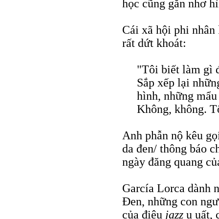
học cũng gắn nhơ hì
Cái xã hội phi nhân
rất dứt khoát:
"Tôi biết làm gì
Sắp xếp lại nhữn
hình, những mẩu
Không, không. T
Anh phẫn nộ kêu gọi
da đen/ thông báo ch
ngày đăng quang của
García Lorca dành 
Đen, những con ngườ
của điệu
jazz
u uất, 