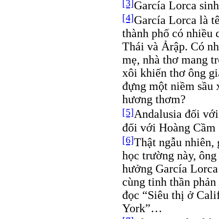
[3]
García Lorca sinh
[4]
García Lorca là t
thành phố có nhiều 
Thái và Ảrập. Có nh
mẹ, nhà thơ mang t
xôi khiến thơ ông g
đựng một niềm sầu x
hương thơm?
[5]
Andalusia đối vớ
đối với Hoàng Cầm 
[6]
Thật ngẫu nhiên,
học trường này, ông
hưởng García Lorca 
cùng tinh thần phản
đọc “Siêu thị ở Cal
York”…