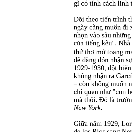
gì có tính cách linh 
Dõi theo tiến trình 
ngày càng muốn đi 
nhọn vào sâu những 
của tiếng kêu". Nhà
thứ thơ mở toang m
dễ dàng đón nhận sự
1929-1930, đột biế
không nhận ra Garcí
– còn không muốn nh
chỉ quen như "con h
mà thôi. Đó là trườ
New York
.
Giữa năm 1929, Lorc
de los Ríos sang Ne