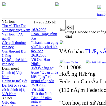
trang
Văn học
1 - 20 / 235 bài
Thơ và Thơ Trẻ
tìm
16.9.2008
Văn học Việt Nam
(dùng Unicode hoặc khôn
Phan Trọng Bình
Văn học nước
dấu)
An
ngoài
“Thanh toán cộng
Các giải thưởng
sản” hay chửi bới
văn học
VÄƒn há»c
ThÆ¡ vÃ
tào lao?
Giải thưởng Bùi
26.8.2008
Giáng
Vũ Quí Hạo
Lý luận phê bình
bản để in
Gửi bài nà
Nhiên
văn học
2.11.2008
Tiết lộ đáng sợ
Điểm nóng
trong “Quận chúa
Chính trị Việt
HoÃ ng HÆ°ng
biệt động” về
Nam
Federico GarcÃ­a L
người cộng sản
Chính trị thế giới
25.8.2008
Đại hội X và cải
(110 nÄƒm Federico
Vũ Thất
cách chính trị tại
Thất thủ Ninh
Việt Nam
Bình: 33 năm
Xã hội
"Con hoạ mi xứ Anda
nhìn lại...
Giáo dục