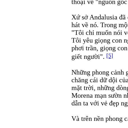
thoại về "nguồn gố
Xứ sở Andalusia đã 
hát về nó. Trong một
"Tôi chỉ muốn nói vớ
Tôi yêu giọng con n
phơi trần, giọng co
[5]
giết người".
Những phong cảnh gi
chăng cái dữ dội củ
mặt trời, những dòn
Morena mạn sườn nh
dẫn ta với vẻ đẹp n
Và trên nền phong cả