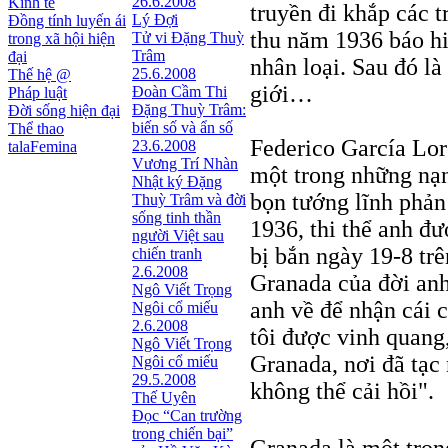
26.6.2008
Kinh tế
truyền đi khắp các 
Lý Đợi
Đồng tính luyến ái
thu năm 1936 báo h
Tử vi Đặng Thuỳ
trong xã hội hiện
Trâm
đại
nhân loại. Sau đó là
25.6.2008
Thế hệ @
giới…
Đoàn Cầm Thi
Pháp luật
Đặng Thuỳ Trâm:
Đời sống hiện đại
biến số và ẩn số
Thể thao
Federico García Lor
23.6.2008
talaFemina
Vương Trí Nhàn
một trong những nạn
Nhật ký Ðặng
bọn tướng lĩnh phản
Thuỳ Trâm và đời
sống tinh thần
1936, thi thể anh đ
người Việt sau
bị bắn ngày 19-8 tr
chiến tranh
2.6.2008
Granada của đời anh,
Ngô Viết Trọng
anh về để nhận cái 
Ngôi cổ miếu
2.6.2008
tôi được vinh quang
Ngô Viết Trọng
Granada, nơi đã tạc 
Ngôi cổ miếu
29.5.2008
không thể cải hồi".
Thế Uyên
Đọc “Can trường
trong chiến bại”