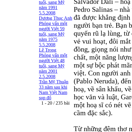
Salvador Dalí – hoạ 
tuổi, sang Mỹ
năm 1991
Pedro Salinas – nhà 
5.5.2008
đã được khẳng định 
Dương Thục Anh
Phỏng vấn một
người bạn trẻ. Bạn b
người Việt 59
quyến rũ lạ lùng, t
tuổi, sang Mỹ
năm 1975
vẻ vui hoạt, đôi mắt
5.5.2008
đồng, giọng nói như
Lê Trọng
Phỏng vấn một
chất, một năng lượn
người Việt 48
một sự bộc phát mãn
tuổi, sang Mỹ
năm 2001
việt. Con người anh
2.5.2008
(Pablo Neruda), đến
Trần Mỹ Thuận
33 năm sau khi
hoạ, về sân khấu, về
Nam Việt Nam
học văn và luật, Ga
sụp đổ
1 - 20 / 235 bài
một hoạ sĩ có nét v
cầm đặc sắc).
Từ những đêm thơ nh