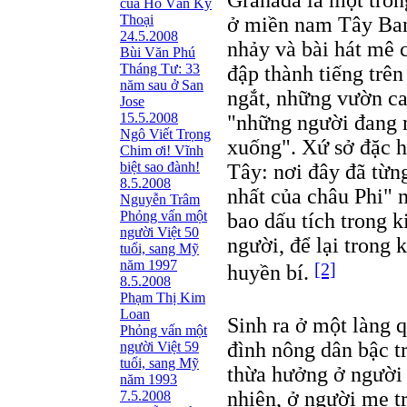
Granada là một tron
của Hồ Văn Kỳ
Thoại
ở miền nam Tây Ban
24.5.2008
nhảy và bài hát mê 
Bùi Văn Phú
Tháng Tư: 33
đập thành tiếng trê
năm sau ở San
ngắt, những vườn c
Jose
15.5.2008
"những người đang 
Ngô Viết Trọng
xuống". Xứ sở đặc h
Chim ơi! Vĩnh
biệt sao đành!
Tây: nơi đây đã từn
8.5.2008
nhất của châu Phi" 
Nguyễn Trâm
Phỏng vấn một
bao dấu tích trong k
người Việt 50
người, để lại trong
tuổi, sang Mỹ
năm 1997
[2]
huyền bí.
8.5.2008
Phạm Thị Kim
Loan
Sinh ra ở một làng 
Phỏng vấn một
đình nông dân bậc t
người Việt 59
tuổi, sang Mỹ
thừa hưởng ở người 
năm 1993
nhiên, ở người mẹ t
7.5.2008