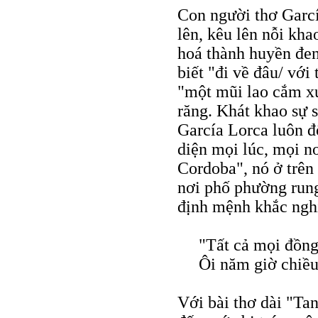
Con người thơ Garcí
lên, kêu lên nỗi kha
hoá thành huyền đe
biết "đi về đâu/ với
"một mũi lao cắm xu
răng. Khát khao sự 
García Lorca luôn đố
diện mọi lúc, mọi nơ
Cordoba", nó ở trên
nơi phố phường rung
định mệnh khắc nghi
"Tất cả mọi đồng
Ôi năm giờ chiều
Với bài thơ dài "Ta