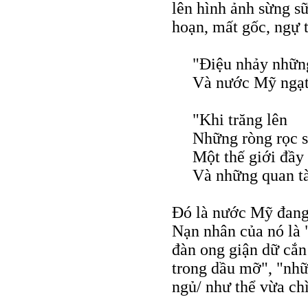
lên hình ảnh sừng s
hoạn, mất gốc, ngự 
"Điệu nhảy nhữn
Và nước Mỹ ngạt 
"Khi trăng lên
Những ròng rọc s
Một thế giới đầy 
Và những quan tà
Đó là nước Mỹ đang 
Nạn nhân của nó là 
đàn ong giận dữ cắn
trong dầu mỡ", "nh
ngủ/ như thể vừa ch