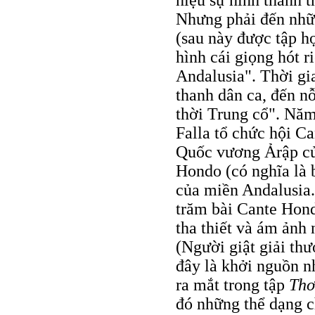
hiệu sự hình thành t
Nhưng phải đến nhữn
(sau này được tập h
hình cái giọng hót 
Andalusia". Thời gia
thanh dân ca, đến nỗ
thời Trung cổ". Năm
Falla tổ chức hội C
Quốc vương Ảrập củ
Hondo (có nghĩa là b
của miền Andalusia.
trăm bài Cante Hond
tha thiết và ám ảnh
(Người giật giải thư
đây là khởi nguồn n
ra mắt trong tập
Thơ
đó những thể dạng ch