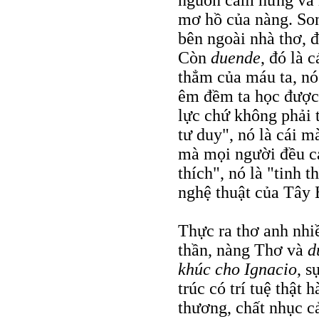
mơ hồ của nàng. Son
bên ngoài nhà thơ, 
Còn
duende
, đó là 
thẳm của máu ta, nó
êm đềm ta học được,
lực chứ không phải 
tư duy", nó là cái m
mà mọi người đều cả
thích", nó là "tinh 
nghệ thuật của Tây 
Thực ra thơ anh nhiề
thần, nàng Thơ và
d
khúc cho Ignacio
, s
trúc có trí tuệ thật
thương, chất nhục c