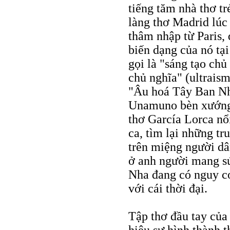
tiếng tăm nhà thơ tr
làng thơ Madrid lú
thâm nhập từ Paris, 
biến dạng của nó tạ
gọi là "sáng tạo ch
chủ nghĩa" (ultraism
"Âu hoá Tây Ban Nha
Unamuno bèn xướng 
thơ García Lorca nổi
ca, tìm lại những tr
trên miệng người dân
ở anh người mang s
Nha đang có nguy cơ
với cái thời đại.
Tập thơ đầu tay của