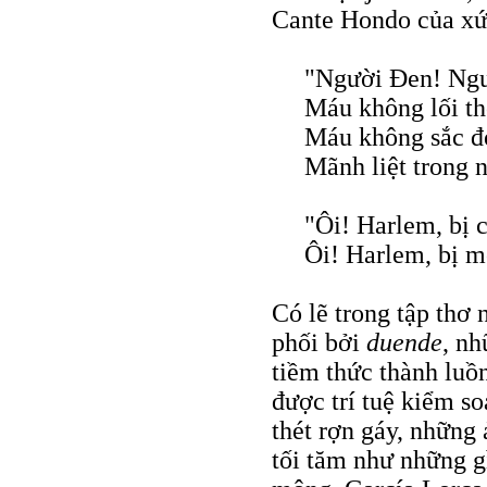
Cante Hondo của xứ
"Người Đen! Ngư
Máu không lối th
Máu không sắc đỏ
Mãnh liệt trong 
"Ôi! Harlem, bị c
Ôi! Harlem, bị m
Có lẽ trong tập thơ 
phối bởi
duende
, nh
tiềm thức thành luồn
được trí tuệ kiểm so
thét rợn gáy, những 
tối tăm như những g