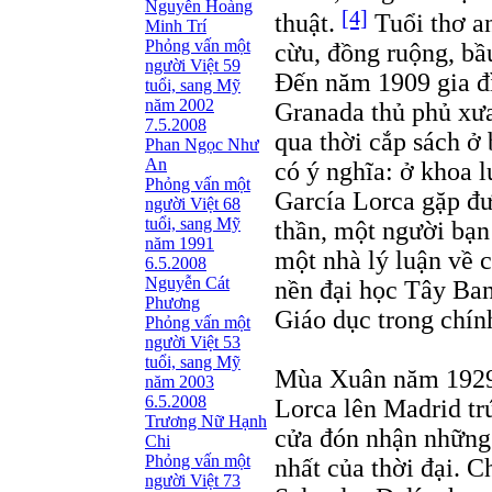
Nguyễn Hoàng
[4]
thuật.
Tuổi thơ a
Minh Trí
Phỏng vấn một
cừu, đồng ruộng, bầu
người Việt 59
Đến năm 1909 gia đì
tuổi, sang Mỹ
năm 2002
Granada thủ phủ xưa
7.5.2008
qua thời cắp sách ở 
Phan Ngọc Như
An
có ý nghĩa: ở khoa l
Phỏng vấn một
García Lorca gặp đư
người Việt 68
tuổi, sang Mỹ
thần, một người bạn 
năm 1991
một nhà lý luận về 
6.5.2008
Nguyễn Cát
nền đại học Tây Ban
Phương
Giáo dục trong chín
Phỏng vấn một
người Việt 53
tuổi, sang Mỹ
Mùa Xuân năm 1929, 
năm 2003
6.5.2008
Lorca lên Madrid tr
Trương Nữ Hạnh
cửa đón nhận những 
Chi
Phỏng vấn một
nhất của thời đại. C
người Việt 73