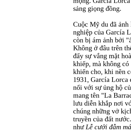
mộng. García Lorca 
sảng giọng đồng.
Cuộc Mỹ du đã ảnh 
nghiệp của García L
còn bị ám ảnh bởi "ấ
Không ở đâu trên th
đấy sự vắng mặt hoà
khiếp, mà không có 
khiến cho, khi nền 
1931, García Lorca 
nổi với sự ủng hộ c
mang tên "La Barrac
lưu diễn khắp nơi v
chúng những vở kịch
truyền của đất nước
như
Lễ cưới đẫm m