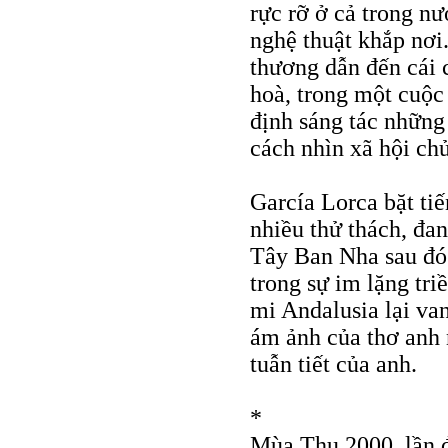
rực rỡ ở cả trong n
nghệ thuật khắp nơi
thương dẫn đến cái 
hoà, trong một cuộc
định sáng tác những
cách nhìn xã hội chủ
García Lorca bặt tiế
nhiều thử thách, đan
Tây Ban Nha sau đó 
trong sự im lặng tri
mi Andalusia lại van
ám ảnh của thơ anh 
tuẫn tiết của anh.
*
Mùa Thu 2000, lần đ