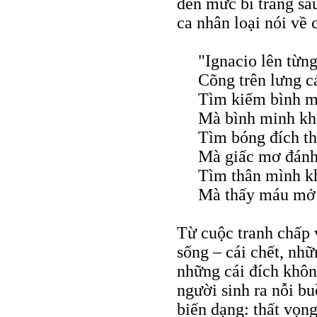
đến mức bi tráng sâ
ca nhân loại nói về c
"Ignacio lên từn
Cõng trên lưng cá
Tìm kiếm bình m
Mà bình minh kh
Tìm bóng đích t
Mà giấc mơ đánh
Tìm thân mình k
Mà thấy máu mở 
Từ cuộc tranh chấp 
sống – cái chết, nh
những cái đích khôn
người sinh ra nỗi b
biến dạng: thất vọn