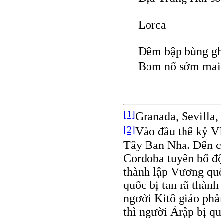
Lorca
Đêm bập bùng gh
Bom nổ sớm mai 
[1]
Granada, Sevilla
[2]
Vào đầu thế kỷ V
Tây Ban Nha. Đến cu
Cordoba tuyên bố độ
thành lập Vương qu
quốc bị tan rã thành
ngơời Kitô giáo phả
thì người Ảrập bị qu