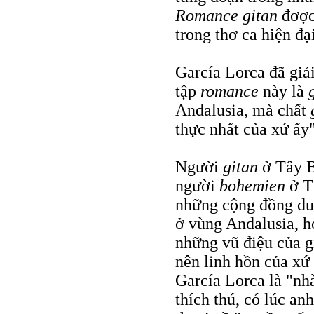
Romance gitan
đơợc 
trong thơ ca hiện đ
García Lorca đã giải
tập
romance
này là
Andalusia, mà chất
thực nhất của xứ ấy"
Người
gitan
ở Tây B
người
bohemien
ở Ti
những cộng đồng du 
ở vùng Andalusia, h
những vũ điệu của g
nên linh hồn của xứ
García Lorca là "nh
thích thú, có lúc an