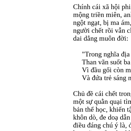
Chính cái xã hội ph
mộng triền miên, an
ngột ngạt, bị ma ám
người chết rồi vẫn c
dai dẳng muôn đời:
"Trong nghĩa địa
Than vãn suốt b
Vì đầu gối còn 
Và đứa trẻ sáng n
Chủ đề cái chết tron
một sự quằn quại tì
bản thể học, khiến 
khôn dò, đe doạ dẫn 
điều đáng chú ý là, 