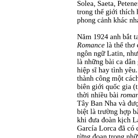
Solea, Saeta, Peten
trong thế giới thích
phong cảnh khác nh
Năm 1924 anh bắt t
Romance
là thể thơ
ngôn ngữ Latin, như
là những bài ca dân
hiệp sĩ hay tình yê
thành công một cách
biên giới quốc gia (
thời nhiều bài
roma
Tây Ban Nha và được
biệt là trường hợp b
khi đưa đoàn kịch L
García Lorca đã có 
từng đoạn trong nh