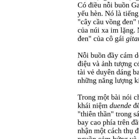
Có điều nỗi buồn Ga
yếu hèn. Nó là tiến
"cây cầu vồng đen" t
của núi xa im lặng.
đen" của cô gái
gita
Nỗi buồn đầy cám d
điệu và ảnh tượng c
tài vẻ duyên dáng b
những năng lượng k
Trong một bài nói c
khái niệm
duende
để
"thiên thần" trong s
bay cao phía trên đ
nhận một cách thụ đ
nguồn cảm hứng và n