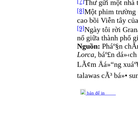
[7]
Thư gửi một nhà 
[8]
Một phim trường 
cao bồi Viễn tây củ
[9]
Ngày tôi rời Gra
nổ giữa thành phố g
Nguồn:
Pháº§n chÃ­
Lorca
, báº£n dá»‹
LÃ¢m Äá»“ng xuáº¥
talawas cÃ³ bá»• su
bản để in