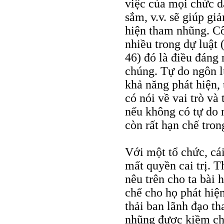
việc của mọi chức d
sắm, v.v. sẽ giúp g
hiện tham nhũng. C
nhiều trong dự luật 
46) đó là điều đáng 
chúng. Tự do ngôn l
khả năng phát hiện, 
có nói về vai trò và
nếu không có tự do n
còn rất hạn chế tro
Với một tổ chức, cá
mất quyền cai trị. 
nêu trên cho ta bài 
chế cho họ phát hiện
thải ban lãnh đạo t
nhũng được kiềm chế