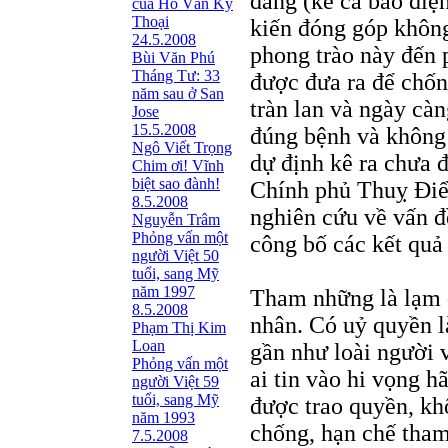
đăng (kể cả báo điệ
của Hồ Văn Kỳ
Thoại
kiến đóng góp không
24.5.2008
phong trào này đến p
Bùi Văn Phú
Tháng Tư: 33
được đưa ra để chố
năm sau ở San
tràn lan và ngày cà
Jose
15.5.2008
đúng bệnh và không
Ngô Viết Trọng
dự định kê ra chưa
Chim ơi! Vĩnh
biệt sao đành!
Chính phủ Thuỵ Điển
8.5.2008
nghiên cứu về vấn 
Nguyễn Trâm
Phỏng vấn một
công bố các kết quả
người Việt 50
tuổi, sang Mỹ
năm 1997
Tham những là lạm 
8.5.2008
nhân. Có uỷ quyền 
Phạm Thị Kim
Loan
gần như loài người 
Phỏng vấn một
ai tin vào hi vọng 
người Việt 59
tuổi, sang Mỹ
được trao quyền, kh
năm 1993
chống, hạn chế tham
7.5.2008