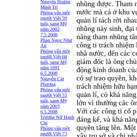
Nguyễn Hoàng
nhũng được. Tham n
Minh Trí
nước mà cả ở khu vự
Phỏng vấn một
người Việt 59
quản lí tách rời nha
tuổi, sang Mỹ
nhũng nảy sinh, đại 
năm 2002
7.5.2008
năng tham nhũng tăng
Phan Ngọc Như
công ti trách nhiệm
An
Phỏng vấn một
nhà nước, đến các c
người Việt 68
giám đốc là ông chủ
tuổi, sang Mỹ
năm 1991
động kinh doanh của
6.5.2008
có sự trao quyền, k
Nguyễn Cát
Phương
trách nhiệm hữu hạn
Phỏng vấn một
quản lí, có khả năn
người Việt 53
tuổi, sang Mỹ
lớn vì thường các ôn
năm 2003
Với các công ti cổ 
6.5.2008
Trương Nữ Hạnh
đáng kể, và khả nă
Chi
quyền tăng lên. Một
Phỏng vấn một
người Việt 73
xây trụ sở và chi nh