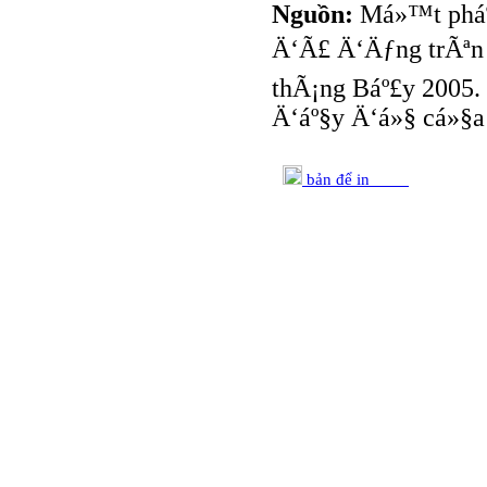
Nguồn:
Má»™t pháº§
Ä‘Ã£ Ä‘Äƒng trÃªn 
thÃ¡ng Báº£y 2005. 
Ä‘áº§y Ä‘á»§ cá»§a 
bản để in