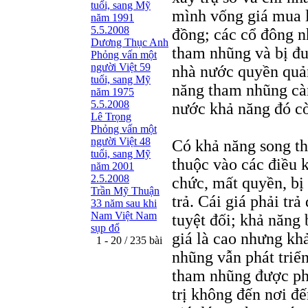
tuổi, sang Mỹ
mình vống giá mua lê
năm 1991
5.5.2008
đồng; các cổ đông nhỏ
Dương Thục Anh
tham nhũng và bị đu
Phỏng vấn một
người Việt 59
nhà nước quyền quản
tuổi, sang Mỹ
năng tham nhũng càn
năm 1975
5.5.2008
nước khả năng đó c
Lê Trọng
Phỏng vấn một
người Việt 48
Có khả năng song t
tuổi, sang Mỹ
thuộc vào các điều k
năm 2001
2.5.2008
chức, mất quyền, bị 
Trần Mỹ Thuận
trả. Cái giá phải trả
33 năm sau khi
Nam Việt Nam
tuyệt đối; khả năng 
sụp đổ
giá là cao nhưng khả
1 - 20 / 235 bài
nhũng vẫn phát triể
tham nhũng được phá
trị không đến nơi đế