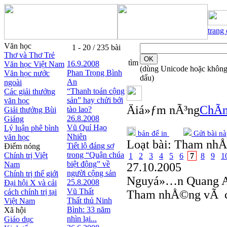
trang
Văn học
1 - 20 / 235 bài
Thơ và Thơ Trẻ
tìm
16.9.2008
Văn học Việt Nam
(dùng Unicode hoặc khôn
Phan Trọng Bình
Văn học nước
dấu)
An
ngoài
“Thanh toán cộng
Các giải thưởng
sản” hay chửi bới
văn học
Äiá»ƒm nÃ³ng
ChÃ­n
tào lao?
Giải thưởng Bùi
26.8.2008
Giáng
Vũ Quí Hạo
Lý luận phê bình
bản để in
Gửi bài nà
Nhiên
văn học
Loạt bài:
Tham nh
Tiết lộ đáng sợ
Điểm nóng
trong “Quận chúa
Chính trị Việt
1
2
3
4
5
6
7
8
9
1
biệt động” về
Nam
27.10.2005
người cộng sản
Chính trị thế giới
Nguyá»…n Quang 
25.8.2008
Đại hội X và cải
Vũ Thất
cách chính trị tại
Tham nhÅ©ng vÃ cá
Thất thủ Ninh
Việt Nam
Bình: 33 năm
Xã hội
nhìn lại...
Giáo dục