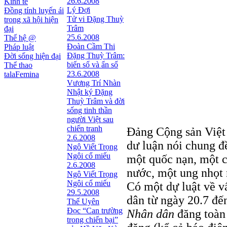
26.6.2008
Kinh tế
Lý Đợi
Đồng tính luyến ái
Tử vi Đặng Thuỳ
trong xã hội hiện
Trâm
đại
25.6.2008
Thế hệ @
Đoàn Cầm Thi
Pháp luật
Đặng Thuỳ Trâm:
Đời sống hiện đại
biến số và ẩn số
Thể thao
23.6.2008
talaFemina
Vương Trí Nhàn
Nhật ký Ðặng
Thuỳ Trâm và đời
sống tinh thần
người Việt sau
chiến tranh
Đảng Cộng sản Việt 
2.6.2008
dư luận nói chung đ
Ngô Viết Trọng
Ngôi cổ miếu
một quốc nạn, một cả
2.6.2008
nước, một ung nhọt 
Ngô Viết Trọng
Ngôi cổ miếu
Có một dự luật về v
29.5.2008
dân từ ngày 20.7 đế
Thế Uyên
Đọc “Can trường
Nhân dân
đăng toàn 
trong chiến bại”