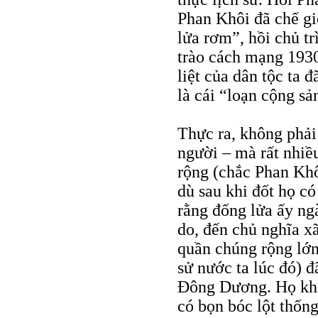
Phan Khôi đã chế gi
lửa rơm”, hồi chủ tr
trào cách mạng 1930
liệt của dân tộc ta
là cái “loạn cộng sả
Thực ra, không phải
người – mà rất nhiề
rộng (chắc Phan Khôi
dù sau khi đốt họ có
rằng đống lửa ấy ng
do, đến chủ nghĩa xã
quần chúng rộng lớn 
sử nước ta lúc đó) 
Đông Dương. Họ khôn
có bọn bóc lột thốn