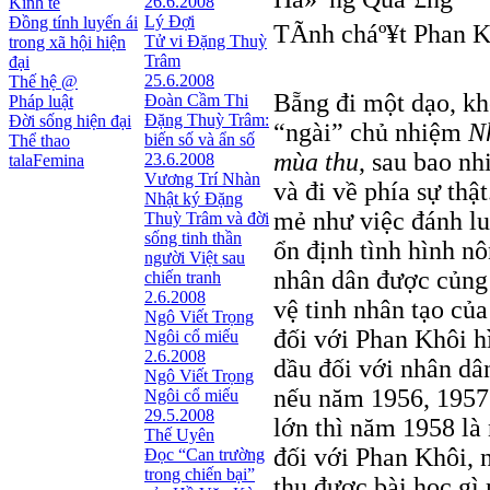
26.6.2008
Kinh tế
Lý Đợi
Đồng tính luyến ái
TÃ­nh cháº¥t Phan 
Tử vi Đặng Thuỳ
trong xã hội hiện
Trâm
đại
25.6.2008
Thế hệ @
Bẵng đi một dạo, kh
Đoàn Cầm Thi
Pháp luật
Đặng Thuỳ Trâm:
Đời sống hiện đại
“ngài” chủ nhiệm
N
biến số và ẩn số
Thể thao
mùa thu
, sau bao nh
23.6.2008
talaFemina
Vương Trí Nhàn
và đi về phía sự th
Nhật ký Ðặng
mẻ như việc đánh lu
Thuỳ Trâm và đời
sống tinh thần
ổn định tình hình nô
người Việt sau
nhân dân được củng 
chiến tranh
2.6.2008
vệ tinh nhân tạo củ
Ngô Viết Trọng
đối với Phan Khôi h
Ngôi cổ miếu
2.6.2008
dầu đối với nhân dân
Ngô Viết Trọng
nếu năm 1956, 1957
Ngôi cổ miếu
29.5.2008
lớn thì năm 1958 là
Thế Uyên
đối với Phan Khôi,
Đọc “Can trường
trong chiến bại”
thu được bài học gì