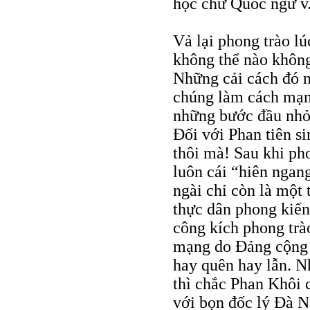
học chữ Quốc ngữ v
Vả lại phong trào l
không thể nào không
Những cải cách đó 
chúng làm cách mạn
những bước đầu nhỏ 
Đối với Phan tiên s
thôi mà! Sau khi pho
luôn cái “hiên ngan
ngài chỉ còn là một
thực dân phong kiến
công kích phong trà
mạng do Đảng cộng s
hay quên hay lẫn. N
thì chắc Phan Khôi 
với bọn đốc lý Đà 