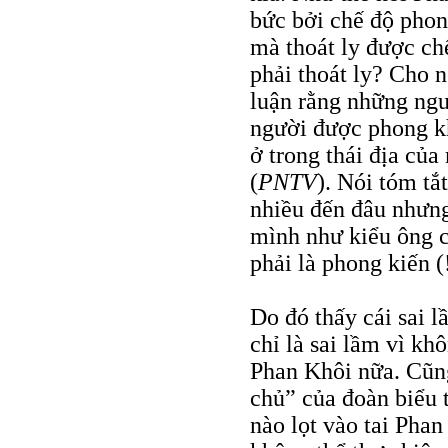
bức bởi chế độ phon
mà thoát ly được ch
phải thoát ly? Cho 
luận rằng những ngư
người được phong k
ở trong thái địa của
(
PNTV
). Nói tóm tắ
nhiều đến đâu nhưng
mình như kiểu ông cậ
phải là phong kiến (!
Do đó thấy cái sai 
chỉ là sai lầm vì kh
Phan Khôi nữa. Cũng
chủ” của đoàn biểu 
nào lọt vào tai Pha