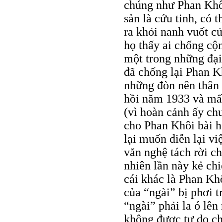
chúng như Phan Khôi
sản là cứu tinh, có
ra khỏi nanh vuốt c
họ thấy ai chống cộn
một trong những đại
đã chống lại Phan K
những đòn nên thân 
hồi năm 1933 và mấ
(vì hoàn cảnh ấy ch
cho Phan Khôi bài h
lại muốn diễn lại v
văn nghệ tách rời ch
nhiên lần này kẻ ch
cái khác là Phan Khô
của “ngài” bị phơi t
“ngài” phải la ó lên
không được tự do ch