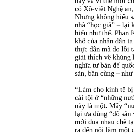
nay và vì thế mới c
có Xô-viết Nghệ an,
Nhưng không hiểu s
nhà “học giả” – lại
hiểu như thế. Phan 
khổ của nhân dân ta 
thực dân mà do lỗi 
giải thích về khủng 
nghĩa tư bản đế quố
sản, bần cùng – như
“Làm cho kinh tế bị
cái tội ở “những nư
này là một. Mấy “nư
lại ưa dùng “đồ sản
mới đua nhau chế tạ
ra đến nỗi làm một c