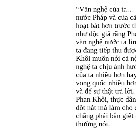
“Văn nghệ của ta… 
nước Pháp và của cả 
hoạt bát hơn trước th
như độc giả rằng P
văn nghệ nước ta lin
ta đang tiếp thu đư
Khôi muốn nói cả nộ
nghệ ta chịu ảnh hư
của ta nhiều hơn hay
vong quốc nhiều hơn
và để sự thật trả lờ
Phan Khôi, thực dân
dốt nát mà làm cho 
chẳng phải bắn giết
thường nói.