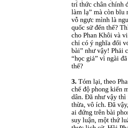
trí thức chân chính 
làm lạ” mà còn bĩu 
vỗ ngực mình là ngư
quốc sử đến thế? Th
cho Phan Khôi và vi
chỉ có ý nghĩa đối v
bài” như vậy! Phải c
“học giả” vì ngài 
thế?
3.
Tóm lại, theo Pha
chế độ phong kiến m
dân. Đã như vậy thì 
thừa, vô ích. Đã vậy
ai đứng trên bài ph
suy luận, một thứ lu
thực lịch sử. Hồi P