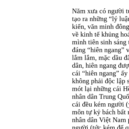
Năm xưa có người t
tạo ra những “lý lu
kiến, văn minh đôn
về kinh tế khủng ho
mình tiên sinh sáng 
đáng “hiên ngang” v
lắm lắm, mặc dầu đâ
dân, hiên ngang đượ
cái “hiên ngang” ấy
không phải độc lập s
mót lại những cái H
nhân dân Trung Quố
cái đều kém người (y
môn tự kỷ bách bất 
nhân dân Việt Nam p
người (tức kém đế 