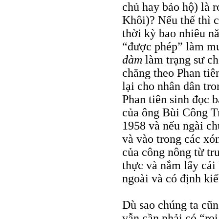
chủ hay bảo hộ) là r
Khôi)? Nếu thế thì c
thời kỳ bao nhiêu n
“được phép” làm m
đàm
làm trạng sư ch
chăng theo Phan tiê
lại cho nhân dân tr
Phan tiên sinh đọc b
của ông Bùi Công T
1958 và nếu ngài ch
và vào trong các xó
của công nông từ tr
thực và nắm lấy cái
ngoài và có định kiế
Dù sao chúng ta cũn
vẫn cần phải có “roi