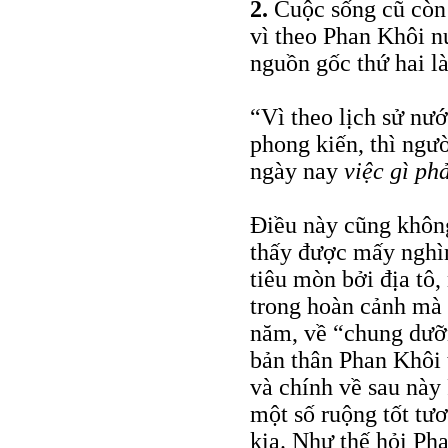
2.
Cuộc sống cũ còn 
vì theo Phan Khôi n
nguồn gốc thứ hai l
“Vì theo lịch sử nướ
phong kiến, thì ngư
ngày nay
việc gì phả
Điều này cũng không
thấy được mấy nghì
tiêu mòn bởi địa tô, 
trong hoàn cảnh mà ô
năm, về “chung dưỡ
bản thân Phan Khôi t
và chính về sau này
một số ruộng tốt tư
kia. Như thế hỏi Ph