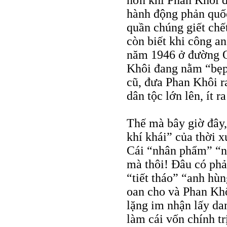
hơn khi Phan Khôi 
hành động phản quố
quần chúng giết chế
còn biết khi công a
năm 1946 ở đường Q
Khôi đang nằm “bẹp 
cũ, đưa Phan Khôi 
dân tộc lớn lên, ít 
Thế mà bây giờ đây,
khí khái” của thời 
Cái “nhân phẩm” “n
mà thôi! Đâu có ph
“tiết tháo” “anh hù
oan cho và Phan Khô
lặng im nhận lấy da
làm cái vốn chính tr