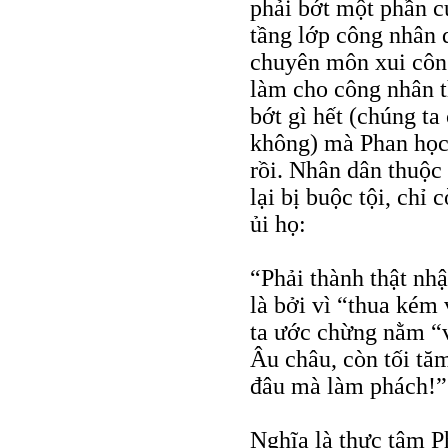
phải bớt một phần c
tầng lớp công nhân 
chuyên môn xui công
làm cho công nhân t
bớt gì hết (chúng ta
không) mà Phan học 
rồi. Nhân dân thuộc
lại bị buộc tội, chỉ
ủi họ:
“Phải thành thật nh
là bởi vì “thua kém 
ta ước chừng nằm “
Âu châu, còn tối tăm
đâu mà làm phách!” 
Nghĩa là thực tâm P