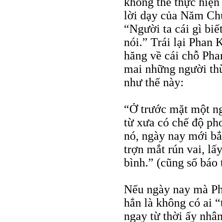
không thể thực hiện
lời dạy của Năm Ch
“Người ta cái gì biế
nói.” Trái lại Phan K
hăng về cái chỗ Pha
mai những người thừ
như thế này:
“Ở trước mặt một ng
từ xưa có chế độ ph
nó, ngày nay mới bắt
trợn mắt rún vai, lấ
bình.” (cũng số báo 
Nếu ngày nay mà Pha
hẳn là không có ai “
ngay từ thời ấy nhâ