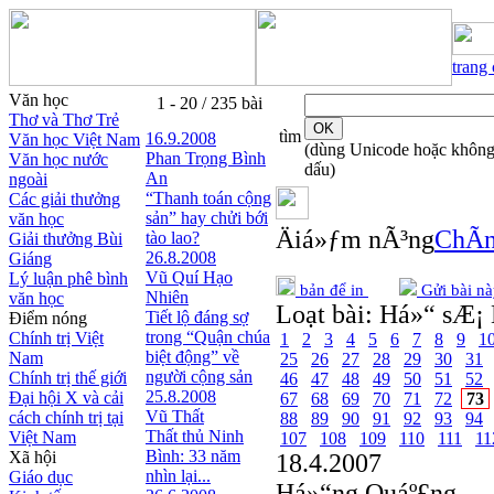
trang
Văn học
1 - 20 / 235 bài
Thơ và Thơ Trẻ
tìm
16.9.2008
Văn học Việt Nam
(dùng Unicode hoặc khôn
Phan Trọng Bình
Văn học nước
dấu)
An
ngoài
“Thanh toán cộng
Các giải thưởng
sản” hay chửi bới
văn học
Äiá»ƒm nÃ³ng
ChÃ­n
tào lao?
Giải thưởng Bùi
26.8.2008
Giáng
Vũ Quí Hạo
Lý luận phê bình
bản để in
Gửi bài nà
Nhiên
văn học
Loạt bài:
Há»“ sÆ¡ 
Tiết lộ đáng sợ
Điểm nóng
trong “Quận chúa
Chính trị Việt
1
2
3
4
5
6
7
8
9
1
biệt động” về
Nam
25
26
27
28
29
30
31
người cộng sản
Chính trị thế giới
46
47
48
49
50
51
52
25.8.2008
Đại hội X và cải
67
68
69
70
71
72
73
Vũ Thất
cách chính trị tại
88
89
90
91
92
93
94
Thất thủ Ninh
Việt Nam
107
108
109
110
111
11
Bình: 33 năm
Xã hội
18.4.2007
nhìn lại...
Giáo dục
Há»“ng Quáº£ng