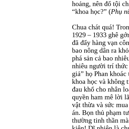
hoảng, nên đổ tội c
“khoa học?” (
Phụ n
Chua chát quá! Tron
1929 – 1933 ghê gớ
đã đẩy hàng vạn côn
bao nông dân ra khỏ
phá sản cả bao nhiêu
nhiêu người trí thức
giả” họ Phan khoác 
khoa học và không t
đau khổ cho nhân lo
quyền ham mê lời lãi
vật thừa và sức mua
án. Bọn thủ phạm tư
thường tinh thần mà
kiện! Dĩ nhiên là c