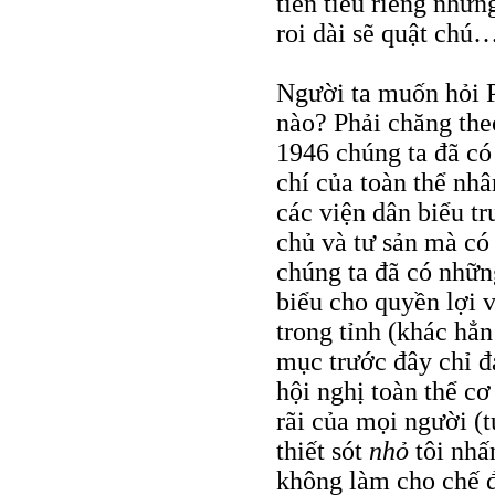
tiền tiêu riêng như
roi dài sẽ quật chú
Người ta muốn hỏi P
nào? Phải chăng the
1946 chúng ta đã có
chí của toàn thể nh
các viện dân biểu t
chủ và tư sản mà có 
chúng ta đã có nhữn
biểu cho quyền lợi v
trong tỉnh (khác hẳn
mục trước đây chỉ đ
hội nghị toàn thể cơ
rãi của mọi người (
thiết sót
nhỏ
tôi nh
không làm cho chế đ