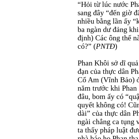
“Hỏi từ lúc nước Ph
sang đây “đến giờ đ
nhiều bằng lần ấy “
ba ngàn dư đảng kh
định) Các ông thế nà
có?” (
PNTĐ
)
Phan Khôi sở dĩ quả
đạn của thực dân Ph
Cổ Am (Vĩnh Bảo) ở
năm trước khi Phan 
đâu, bom ấy có “qu
quyết không có! Cũn
dài” của thực dân P
ngài chẳng ca tụng
ta thấy pháp luật đ
nhà báo họ Phan tha