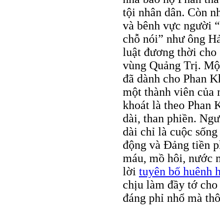
tội nhân dân. Còn n
và bênh vực người “
chỗ nói” như ông Hả
luật đương thời cho 
vùng Quảng Trị. Một
đã dành cho Phan Kh
một thành viên của m
khoát là theo Phan 
dài, than phiền. Ngư
dài chỉ là cuộc sốn
động và Đảng tiền p
máu, mồ hôi, nước m
lời
tuyên bố huênh 
chịu làm đầy tớ cho 
đáng phỉ nhổ mà thô