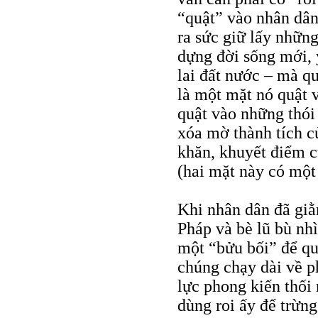
“quật” vào nhân dân
ra sức giữ lấy nhữn
dựng đời sống mới, 
lai đất nước – mà q
là một mặt nó quật
quật vào những thói
xóa mờ thành tích 
khăn, khuyết điểm c
(hai mặt này có một 
Khi nhân dân đã giằn
Pháp và bè lũ bù nh
một “bửu bối” để qu
chúng chạy dài về p
lực phong kiến thối 
dùng roi ấy để trừng