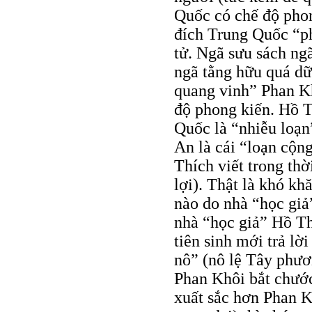
Quốc có chế độ phong
đích Trung Quốc “ph
tử. Ngã sưu sách ngã
ngã tằng hữu quá dữ
quang vinh” Phan K
độ phong kiến. Hồ 
Quốc là “nhiễu loạn
An là cái “loạn cộn
Thích viết trong th
lợi). Thật là khó k
nào do nhà “học giả
nhà “học giả” Hồ Th
tiên sinh mới trả lờ
nô” (nô lệ Tây phươ
Phan Khôi bắt chước
xuất sắc hơn Phan Kh