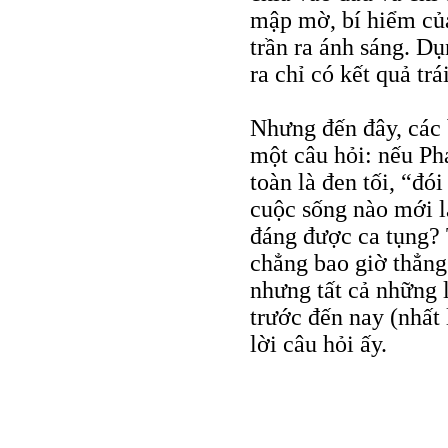
mập mờ, bí hiểm của 
trần ra ánh sáng. Dụ
ra chỉ có kết quả trái
Nhưng đến đây, các 
một câu hỏi: nếu Ph
toàn là đen tối, “đó
cuộc sống nào mới l
đáng được ca tụng? 
chẳng bao giờ thẳng 
nhưng tất cả những l
trước đến nay (nhất l
lời câu hỏi ấy.