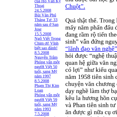
của Hồ Văn Kỳ
Chuột”.
Thoại
24.5.2008
Bùi Văn Phú
Quả thật thế. Trong 
Tháng Tư: 33
năm sau ở San
mấy năm phấn đấu đ
Jose
đang rầm rộ tiến the
15.5.2008
Ngô Viết Trọng
sinh” vẫn đứng ngu
Chim ơi! Vĩnh
“lãnh đạo văn nghệ”
biệt sao đành!
8.5.2008
hỏi được “nghệ thuậ
Nguyễn Trâm
quan hệ giữa văn ngh
Phỏng vấn một
người Việt 50
có lợi” như kiểu qu
tuổi, sang Mỹ
năm 1958 tiên sinh
năm 1997
8.5.2008
chuyện văn chương 
Phạm Thị Kim
dạy nghề làm thợ b
Loan
Phỏng vấn một
kêu la hương hồn cụ
người Việt 59
và Phan tiên sinh tư
tuổi, sang Mỹ
năm 1993
ăn được gì nữa cụ ơi
7.5.2008