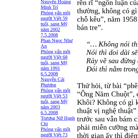
rền rĩ “ngôn luận c
Nguyễn Hoàng
Minh Trí
thường, không có gì
Phỏng vấn một
chỗ kêu”, năm 1958 t
người Việt 59
tuổi, sang Mỹ
bán tre”.
năm 2002
7.5.2008
Phan Ngọc Như
“… Không nói thì
An
Nói thì doi dài s
Phỏng vấn một
người Việt 68
Rày về sau đừng 
tuổi, sang Mỹ
Đói thì nằm trong
năm 1991
6.5.2008
Nguyễn Cát
Thử hỏi, từ bài “ph
Phương
Phỏng vấn một
“Ông Năm Chuột”, ch
người Việt 53
Khôi? Không có gì 
tuổi, sang Mỹ
năm 2003
thuật vị nghệ thuật”
6.5.2008
trước sau vẫn bám c
Trương Nữ Hạnh
Chi
phải miễn cưỡng mà
Phỏng vấn một
thời gian ấy thì điể
người Việt 73