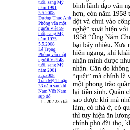
tuổi, sang Mỹ
bình lãnh đạo văn n
năm 1991
hơn, còn năm 1958 t
5.5.2008
Dương Thục Anh
dột và chui vào cốn
Phỏng vấn một
nghệ” xuất hiện với
người Việt 59
tuổi, sang Mỹ
1958 “Ông Năm Chuột
năm 1975
bại bấy nhiêu. Xưa 
5.5.2008
Lê Trọng
hiên ngang, khí khá
Phỏng vấn một
nhận mình được như 
người Việt 48
tuổi, sang Mỹ
nhận. Căn do không p
năm 2001
“quật” mà chính là v
2.5.2008
Trần Mỹ Thuận
một phong trào quần
33 năm sau khi
lại tiên sinh. Quần 
Nam Việt Nam
sụp đổ
sao được khi mà nhờ
1 - 20 / 235 bài
làm, có nhà ở, có qu
thì tuy hiện ăn lươn
chính phủ đài thọ, k