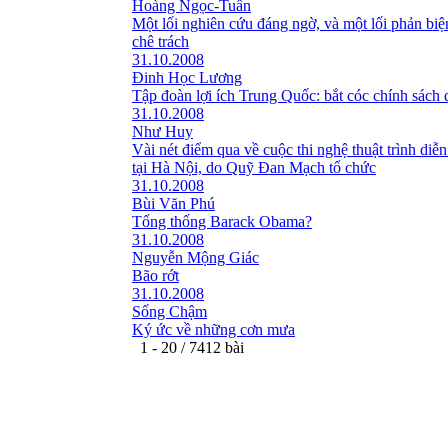
Hoàng Ngọc-Tuấn
Một lối nghiên cứu đáng ngờ, và một lối phản bi
chê trách
31.10.2008
Đinh Học Lương
Tập đoàn lợi ích Trung Quốc: bắt cóc chính sách 
31.10.2008
Như Huy
Vài nét điểm qua về cuộc thi nghệ thuật trình diễn
tại Hà Nội, do Quỹ Đan Mạch tổ chức
31.10.2008
Bùi Văn Phú
Tổng thống Barack Obama?
31.10.2008
Nguyễn Mộng Giác
Bão rớt
31.10.2008
Sống Chậm
Ký ức về những cơn mưa
1 - 20 / 7412 bài