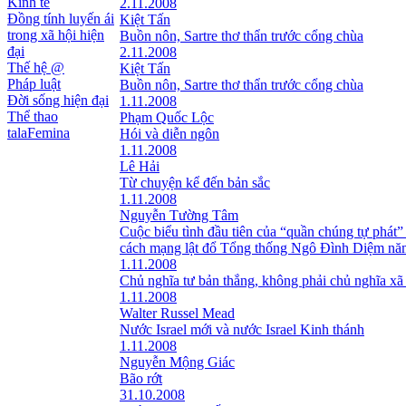
Kinh tế
2.11.2008
Đồng tính luyến ái
Kiệt Tấn
trong xã hội hiện
Buồn nôn, Sartre thơ thẩn trước cổng chùa
đại
2.11.2008
Thế hệ @
Kiệt Tấn
Pháp luật
Buồn nôn, Sartre thơ thẩn trước cổng chùa
Đời sống hiện đại
1.11.2008
Thể thao
Phạm Quốc Lộc
talaFemina
Hói và diễn ngôn
1.11.2008
Lê Hải
Từ chuyện kể đến bản sắc
1.11.2008
Nguyễn Tường Tâm
Cuộc biểu tình đầu tiên của “quần chúng tự phát”
cách mạng lật đổ Tổng thống Ngô Đình Diệm nă
1.11.2008
Chủ nghĩa tư bản thắng, không phải chủ nghĩa xã
1.11.2008
Walter Russel Mead
Nước Israel mới và nước Israel Kinh thánh
1.11.2008
Nguyễn Mộng Giác
Bão rớt
31.10.2008