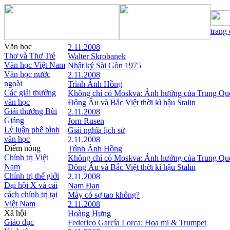
trang
Văn học
2.11.2008
Thơ và Thơ Trẻ
Walter Skrobanek
Văn học Việt Nam
Nhật ký Sài Gòn 1975
Văn học nước
2.11.2008
ngoài
Trình Ánh Hồng
Các giải thưởng
Không chỉ có Moskva: Ảnh hưởng của Trung Qu
văn học
Đông Âu và Bắc Việt thời kì hậu Stalin
Giải thưởng Bùi
2.11.2008
Giáng
Jorn Rusen
Lý luận phê bình
Giải nghĩa lịch sử
văn học
2.11.2008
Điểm nóng
Trình Ánh Hồng
Chính trị Việt
Không chỉ có Moskva: Ảnh hưởng của Trung Qu
Nam
Đông Âu và Bắc Việt thời kì hậu Stalin
Chính trị thế giới
2.11.2008
Đại hội X và cải
Nam Đan
cách chính trị tại
Mày có sợ tao không?
Việt Nam
2.11.2008
Xã hội
Hoàng Hưng
Giáo dục
Federico García Lorca: Họa mi & Trumpet