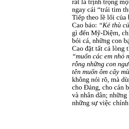
rất là trịnh trọng m
ngay cái “trái tim t
Tiếp theo lề lối của
Cao bảo:
“Kẻ thù củ
gì đến Mỹ-Diệm, chỉ
bói cá, những con b
Cao đặt tất cả lòng
“muốn các em nhỏ m
rỗng những con ngư
tên muốn ôm cây mù
không nói rõ, mà dùn
cho Đảng, cho cán b
và nhân dân; những b
những sự việc chính 