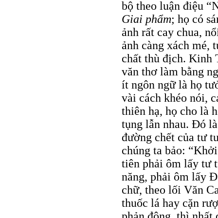
bộ theo luận điệu “
Giai phẩm
; họ có s
ảnh rất cay chua, nổ
ảnh càng xách mé, t
chất thù địch. Kinh 
văn thơ làm bằng n
ít ngôn ngữ là họ t
vài cách khéo nói, 
thiên hạ, họ cho là
tụng lẫn nhau. Đó l
đường chết của tư t
chúng ta bảo: “Khởi 
tiên phải ôm lấy tư
năng, phải ôm lấy Đ
chữ, theo lối Văn Ca
thuốc lá hay cặn rư
phản động, thì nhất 