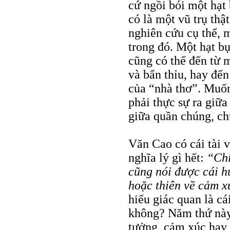
cứ ngồi bói một hạt 
có là một vũ trụ thậ
nghiên cứu cụ thể, 
trong đó. Một hạt b
cũng có thể đến từ m
và bẩn thỉu, hay đế
của “nhà thơ”. Muốn
phải thực sự ra giữ
giữa quần chúng, chứ
Văn Cao có cái tài v
nghĩa lý gì hết:
“Chỉ
cũng nói được cái h
hoặc thiên về cảm x
hiểu giác quan là cá
không? Năm thứ này, 
tưởng, cảm xúc hay