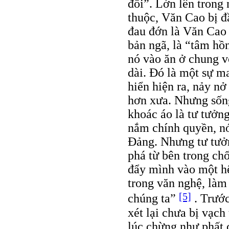
đồi”. Lớn lên trong
thuộc, Văn Cao bị đầ
đau đớn là Văn Cao l
bản ngã, là “tâm hồ
nó vào ăn ở chung v
dài. Đó là một sự ma
hiển hiện ra, nảy n
hơn xưa. Nhưng sống
khoác áo là tư tưởng
nắm chính quyền, nó
Đảng. Nhưng tư tưởn
phá từ bên trong ch
đẩy mình vào một hệ
trong văn nghệ, làm 
[5]
chúng ta”
. Trước
xét lại chưa bị vạch
lúc chừng như phất 