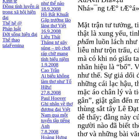
Kinh tế
như thế nào
Đồng tính luyến ái
Nhá»¯ng tÆ° tÆ°á»
18.9.2008
trong xã hội hiện
Hồ Bất Khuất
đại
Gặp trưởng lão
Thế hệ @
Mặt trận tư tưởng, t
làng thơ Việt
Pháp luật
16.9.2008
thật là xung yếu, ti
Đời sống hiện đại
Liêu Thái
Thể thao
phẩm
luồn lách như 
Tháng tư gãy
talaFemina
súng – trò chơi
liễu như trộn trấu, 
ráp chữ mang
mà có khi nó giấu t
tính biểu niệm
1.9.2008
nhãn hiệu là “bổ”. 
Cao Trần
như thế. Sự giả dối
Ai biểu không
làm thơ như Tố
những cái lạc hậu, 
Hữu!
mặc áo chân lý và ti
27.8.2008
Paul Hoover
gân”, giật gân đến m
Ghi nhận về thơ
thùng sắt tây Lê Đạ
đương đại Việt
Nam qua một
dễ thấy; đằng này cứ
tuyển tập tiếng
người nào đã biết th
Anh
7.8.2008
thơ và những bài văn
Hoàng Hưng