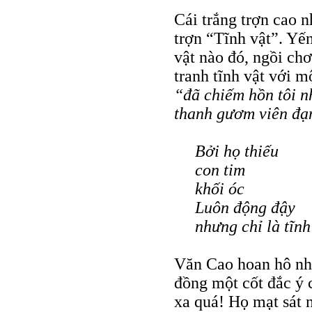
Cái trắng trợn cao n
trợn “Tĩnh vật”. Yế
vật nào đó, ngồi ch
tranh tĩnh vật với 
“đã chiếm hồn tôi 
thanh gươm viên đạ
Bởi họ thiếu
con tim
khối óc
Luôn động đậy
nhưng chỉ là tĩnh
Văn Cao hoan hô nhữ
đồng một cốt đắc ý 
xa quá! Họ mạt sát 