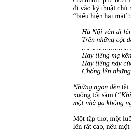
của nhóm phá hoại 
đi vào kỹ thuật chủ
“biểu hiện hai mặt”:
Hà Nội vẫn đi lê
Trên những cột d
……………………
Hay tiếng mạ kền 
Hay tiếng nảy củ
Chống lên những
Những ngọn đèn
tắt
xuống tối sầm (
“Khi
một nhà ga không n
Một tập thơ, một lu
lên rất cao, nêu một