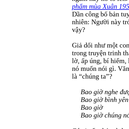
phẩm mùa Xuân
195
Dần công bố bản tuy
nhiên: Người này trở
vậy?
Giả dối như một co
trong truyện trinh t
lờ, ấp úng, bí hiểm,
nó muốn nói gì. Văn 
là “chúng ta”?
Bao giờ nghe đượ
Bao giờ bình yên
Bao giờ
Bao giờ chúng nó