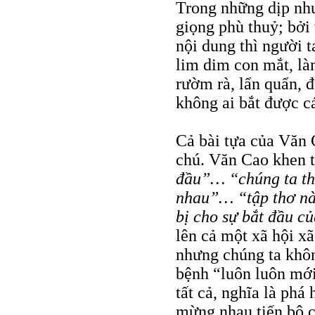
Trong những dịp như
giọng phù thuỷ; bởi 
nội dung thì người t
lim dim con mắt, làm
rườm rà, lẩn quẩn, 
không ai bắt được c
Cả bài tựa của Văn C
chú. Văn Cao khen 
đầu”… “chúng ta thư
nhau”… “tập thơ nà
bị cho sự bắt đầu c
lên cả một xã hội xã
nhưng chúng ta khôn
bệnh “luôn luôn mới!
tất cả, nghĩa là phá
mừng nhau tiến bộ 