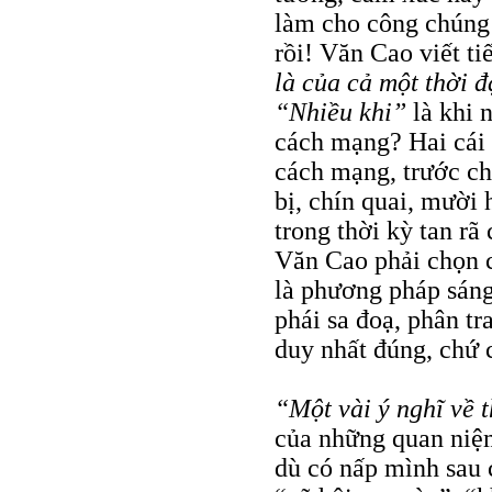
làm cho công chúng 
rồi! Văn Cao viết ti
là của cả một thời đ
“Nhiều khi”
là khi 
cách mạng? Hai cái 
cách mạng, trước ch
bị, chín quai, mười 
trong thời kỳ tan rã
Văn Cao phải chọn c
là phương pháp sáng 
phái sa đoạ, phân tr
duy nhất đúng, chứ 
“Một vài ý nghĩ về 
của những quan niệm
dù có nấp mình sau 