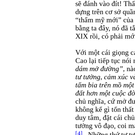
sẽ đánh vào đít! Th
dựng trên cơ sở quầ
“thẩm mỹ mới” của V
bằng ta đây, nó đã t
XIX rồi, có phải mới
Với một cái giọng ca
Cao lại tiếp tục nói
dám mở đường”,
nà
tư tưởng, cảm xúc v
tấm bia trên mồ một
đất hơn một cuộc đ
chủ nghĩa, cứ mở đườ
không kể gì tổn thất
duy tâm, đặt cái chủ
tưởng vô đạo, coi m
[4]
. Những thứ tư tư