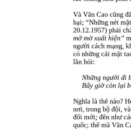
Và Văn Cao cũng đã
hại; “Những nét mặ
20.12.1957) phải ch
mờ mờ xuất hiện”
m
người cách mạng, k
có những cái mặt ta
lần hỏi:
Những người đi b
Bây giờ còn lại 
Nghĩa là thế nào? H
nơi, trong bộ đội, v
đổi mới; đến như các
quốc; thế mà Văn C