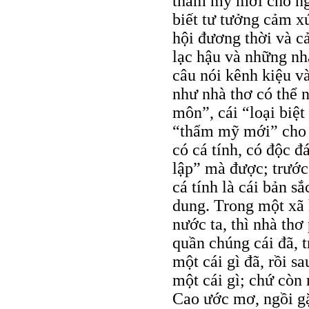
thẩm mỹ mới cho ng
biết tư tưởng cảm x
hội đương thời và c
lạc hậu và những nh
câu nói kênh kiệu v
như nhà thơ có thể 
môn”, cái “loại biệt
“thẩm mỹ mới” cho t
có cá tính, có độc đ
lập” mà được; trước 
cá tính là cái bản sắ
dung. Trong một xã
nước ta, thì nhà thơ
quần chúng cái đã, 
một cái gì đã, rồi s
một cái gì; chứ còn
Cao ước mơ, ngồi gặ