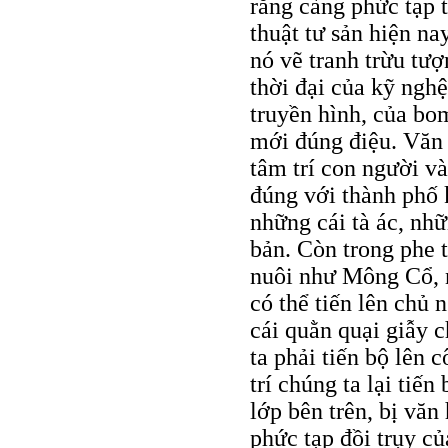
rằng càng phức tạp 
thuật tư sản hiện na
nó vẽ tranh trừu tượ
thời đại của kỹ nghệ
truyền hình, của bo
mới đúng điệu. Văn 
tâm trí con người và
đúng với thành phố 
những cái tà ác, nhữ
bản. Còn trong phe 
nuôi như Mông Cổ, 
có thể tiến lên chủ
cái quằn quại giẫy c
ta phải tiến bộ lên
trí chúng ta lại tiế
lớp bên trên, bị văn 
phức tạp đồi trụy củ