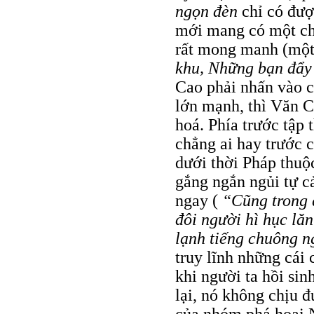
ngọn đèn
chỉ có đượ
mới mang có một chú
rất mong manh (một
khu, Những bạn đẩy 
Cao phải nhấn vào c
lớn mạnh, thì Văn Ca
hoá. Phía trước tập 
chẳng ai hay trước 
dưới thời Pháp thuộ
gắng ngắn ngủi tự cả
ngay (
“Cũng trong 
đôi người hì hục lă
lạnh tiếng chuông 
truy lĩnh những cái
khi người ta hồi sin
lại, nó không chịu 