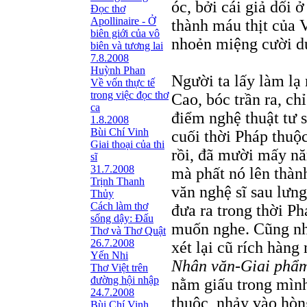
óc, bởi cái giả dối 
Đọc thơ
Apollinaire - Ở
thành máu thịt của 
biên giới của vô
nhoẻn miệng cười d
biên và tương lai
7.8.2008
Huỳnh Phan
Người ta lấy làm lạ
Về vốn thực tế
trong việc đọc thơ
Cao, bóc trần ra, c
ca
điểm nghệ thuật tư s
1.8.2008
Bùi Chí Vinh
cuối thời Pháp thuộ
Giai thoại của thi
rồi, đã mười mấy nă
sĩ
31.7.2008
mà phất nó lên thành
Trịnh Thanh
văn nghệ sĩ sau lư
Thủy
Cách làm thơ
đưa ra trong thời Ph
sống dậy: Đấu
muốn nghe. Cũng như
Thơ và Thơ Quật
26.7.2008
xét lại cũ rích hàng
Yến Nhi
Nhân văn-Giai phẩ
Thơ Việt trên
đường hội nhập
nằm giấu trong mình
24.7.2008
thuộc, nhảy vào hòn
Bùi Chí Vinh