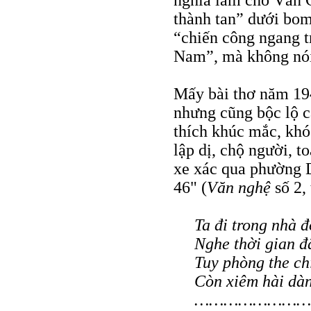
nghĩa làm cho Văn 
thành tan” dưới bom
“chiến công ngang tr
Nam”, mà không nói 
Mấy bài thơ năm 194
nhưng cũng bộc lộ c
thích khúc mắc, khó 
lập dị, chộ người, t
xe xác qua phường 
46" (
Văn nghệ
số 2,
Ta đi trong nhà đ
Nghe thời gian đ
Tuy phòng the chi
Còn xiêm hài dà
……………………