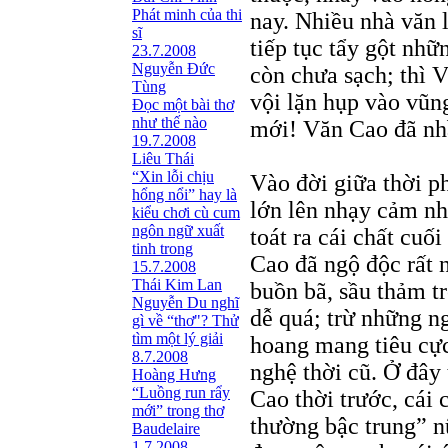
Phát minh của thi
nay. Nhiều nhà văn 
sĩ
tiếp tục tẩy gột nhữ
23.7.2008
Nguyễn Đức
còn chưa sạch; thì 
Tùng
vội lặn hụp vào vũng
Ðọc một bài thơ
như thế nào
mới! Văn Cao đã nhầ
19.7.2008
Liêu Thái
“Xin lỗi chịu
Vào đời giữa thời p
hổng nổi” hay là
lớn lên nhạy cảm nh
kiểu chơi cù cum
ngôn ngữ xuất
toát ra cái chất cuố
tinh trong
Cao đã ngộ độc rất 
15.7.2008
Thái Kim Lan
buồn bã, sầu thảm tr
Nguyễn Du nghĩ
dễ quá; trừ những n
gì về “thơ"? Thử
tìm một lý giải
hoang mang tiêu cực
8.7.2008
nghệ thời cũ. Ở đây 
Hoàng Hưng
“Luồng run rẩy
Cao thời trước, cái
mới” trong thơ
thường bậc trung” nữ
Baudelaire
1.7.2008