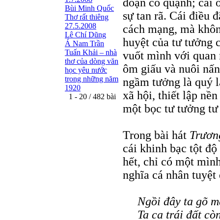
đoạn cô quạnh; cái 
Bùi Minh Quốc
sự tan rã. Cái điều 
Thơ rất thiêng
27.5.2008
cách mạng, mà không
Lê Chí Dũng
huyệt của tư tưởng c
Á Nam Trần
Tuấn Khải – nhà
vuốt mình với quan 
thơ của dòng văn
ôm giấu và nuôi nấn
học yêu nước
trong những năm
ngầm tưởng là quý l
1920
xã hội, thiết lập nề
1 - 20 / 482 bài
một bọc tư tưởng tư 
Trong bài hát
Trươn
cái khinh bạc tột độ
hết, chỉ có một mình
nghĩa cá nhân tuyệt 
Ngồi đây ta gõ m
Ta ca trái đất còn