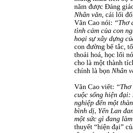
năm được Đảng giáo
Nhân văn
, cái lối đ
Văn Cao nói:
“Thơ a
tình cảm của con ng
hoại sự xây dựng củ
con đường bế tắc, t
thoái hoá, học lối n
cho là một thành tíc
chính là bọn
Nhân v
Văn Cao viết:
“Thơ 
cuộc sống hiện đại:
nghiệp đến một thàn
bình dị, Yến Lan đa
một sức gì đang làm
thuyết “hiện đại” củ