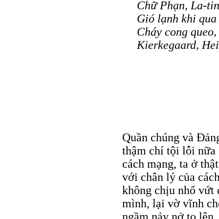
Chữ Phạn, La-ti
Gió lạnh khi qua
Cháy cong queo, 
Kierkegaard, He
Quần chúng và Đảng 
thậm chí tội lỗi nữa
cách mạng, ta ở thậ
với chân lý của cá
không chịu nhổ vứt 
mình, lại vờ vĩnh c
ngầm nảy nở to lên