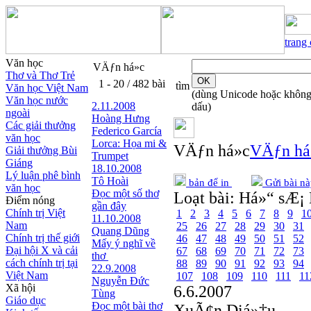
trang
Văn học
VÄƒn há»c
Thơ và Thơ Trẻ
1 - 20 / 482 bài
tìm
Văn học Việt Nam
(dùng Unicode hoặc khôn
Văn học nước
2.11.2008
dấu)
ngoài
Hoàng Hưng
Các giải thưởng
Federico García
văn học
Lorca: Họa mi &
VÄƒn há»c
VÄƒn há
Giải thưởng Bùi
Trumpet
Giáng
18.10.2008
Lý luận phê bình
Tô Hoài
bản để in
Gửi bài nà
văn học
Đọc một số thơ
Loạt bài:
Há»“ sÆ¡ 
Điểm nóng
gần đây
Chính trị Việt
1
2
3
4
5
6
7
8
9
1
11.10.2008
Nam
25
26
27
28
29
30
31
Quang Dũng
Chính trị thế giới
46
47
48
49
50
51
52
Mấy ý nghĩ về
Đại hội X và cải
67
68
69
70
71
72
73
thơ
cách chính trị tại
88
89
90
91
92
93
94
22.9.2008
Việt Nam
107
108
109
110
111
11
Nguyễn Đức
Xã hội
6.6.2007
Tùng
Giáo dục
Đọc một bài thơ
XuÃ¢n Diá»‡u