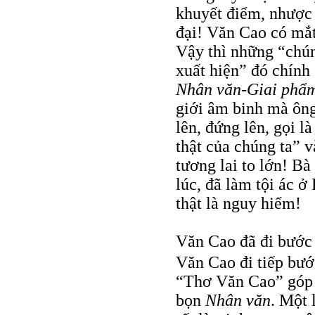
khuyết điểm, nhược đ
đại! Văn Cao có mắt,
Vậy thì những “chú
xuất hiện” đó chính
Nhân văn-Giai phẩ
giới âm binh mà ông
lên, đứng lên, gọi l
thật của chúng ta” 
tương lai to lớn! B
lúc, đã làm tội ác ở
thật là nguy hiểm!
Văn Cao đã đi bước 
Văn Cao đi tiếp bướ
“Thơ Văn Cao” góp 
bọn
Nhân văn
. Một 