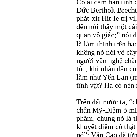
Có ai cấm bản tình c
Đức Bertholt Brecht
phát-xít Hít-le trị 
đến nỗi thấy một cái
quan vô giác;” nói đ
là làm thinh trên b
không nỡ nói về cây
người văn nghệ chân
tộc, khi nhân dân có
làm như Yến Lan (m
tĩnh vật? Há có nên
Trên đất nước ta, “
chân Mỹ-Diệm ở miề
phẩm; chúng nó là t
khuyết điểm có thật
nó”; Văn Cao đã từn