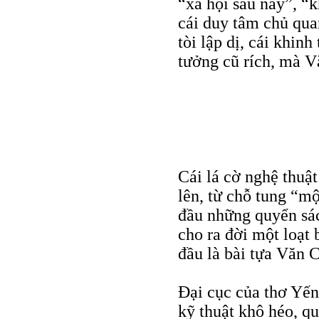
“xã hội sau này”, “
cái duy tâm chủ quan
tòi lập dị, cái khi
tưởng cũ rích, mà V
Cái lá cờ nghệ thuậ
lên, từ chỗ tung “mộ
đầu những quyển sá
cho ra đời một loạt 
đầu là bài tựa Văn 
Đại cục của thơ Yến
kỹ thuật khô héo, q