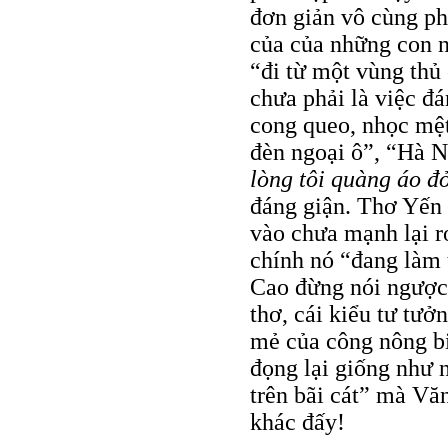
đơn giản vô cùng ph
của của những con n
“đi từ một vùng thủ
chưa phải là việc đá
cong queo, nhọc mệ
đèn ngoại ô”, “Hà N
lòng tôi quàng áo đ
đáng giận. Thơ Yến 
vào chưa mạnh lại r
chính nó “đang làm 
Cao đừng nói ngược 
thơ, cái kiểu tư tưở
mẻ của công nông bi
đọng lại giống như 
trên bãi cát” mà V
khác đấy!