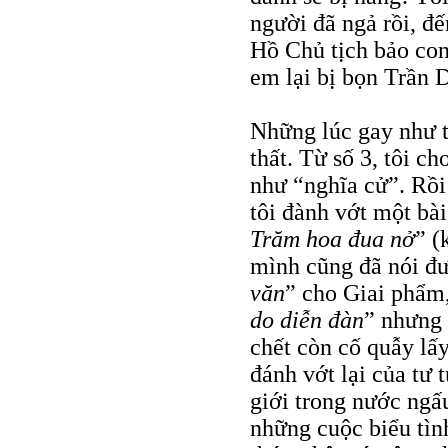
người đã ngả rồi, đ
Hồ Chủ tịch bảo con
em lại bị bọn Trần 
Những lúc gay như th
thất. Từ số 3, tôi ch
như “nghĩa cử”. Rồi 
tôi đành vớt một bài
Trăm hoa đua nở
” (
mình cũng đã nói đư
văn
” cho Giai phẩm
do diễn đàn
” nhưng 
chết còn cố quẫy lấ
đánh vớt lại của tư 
giới trong nước ngấ
những cuộc biểu tình