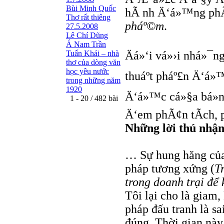
Bùi Minh Quốc
hÃ nh Ä‘á»™ng phÃ
Thơ rất thiêng
pháº©m
.
27.5.2008
Lê Chí Dũng
Á Nam Trần
Tuấn Khải – nhà
Äá»‘i vá»›i nhá»¯
thơ của dòng văn
học yêu nước
thuáº­t pháº£n Ä‘á»
trong những năm
1920
Ä‘á»™c cá»§a bá»n 
1 - 20 / 482 bài
Ä‘em phÃ¢n tÃ­ch, p
Những lời thú nhận
… Sự hung hăng của 
pháp tương xứng (
T
trong doanh trại để 
Tôi lại cho là giam
pháp đấu tranh là sa
đúng. Thời gian này,