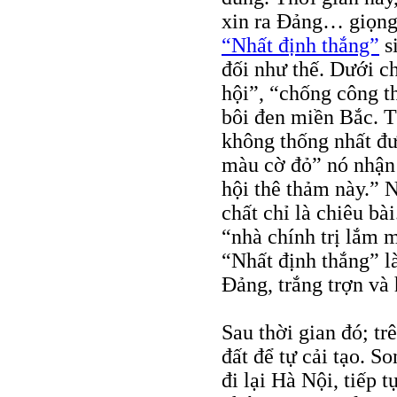
xin ra Đảng… giọng 
“Nhất định thắng”
s
đối như thế. Dưới c
hội”, “chống công t
bôi đen miền Bắc. T
không thống nhất đư
màu cờ đỏ” nó nhận
hội thê thảm này.” 
chất chỉ là chiêu bà
“nhà chính trị lắm m
“Nhất định thắng” l
Đảng, trắng trợn và
Sau thời gian đó; tr
đất để tự cải tạo. So
đi lại Hà Nội, tiếp