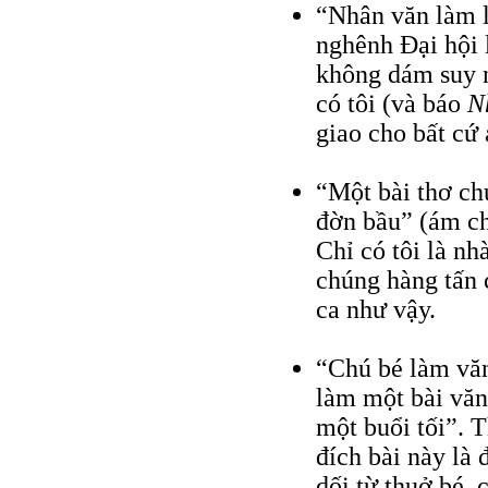
“Nhân văn làm l
nghênh Đại hội l
không dám suy n
có tôi (và báo
N
giao cho bất cứ 
“Một bài thơ ch
đờn bầu” (ám ch
Chỉ có tôi là nh
chúng hàng tấn 
ca như vậy.
“Chú bé làm văn
làm một bài văn
một buổi tối”. T
đích bài này là 
dối từ thuở bé, 