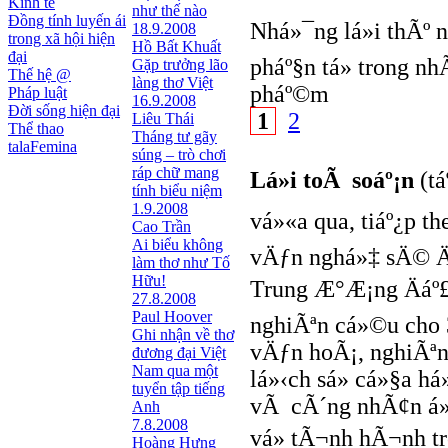
Kinh tế
như thế nào
Đồng tính luyến ái
Nhá»¯ng lá»i thÃº 
18.9.2008
trong xã hội hiện
Hồ Bất Khuất
đại
pháº§n tá»­ trong 
Gặp trưởng lão
Thế hệ @
làng thơ Việt
pháº©m
Pháp luật
16.9.2008
Đời sống hiện đại
1
2
Liêu Thái
Thể thao
Tháng tư gãy
talaFemina
súng – trò chơi
ráp chữ mang
Lá»i toÃ soáº¡n
(tá
tính biểu niệm
1.9.2008
vá»«a qua, tiáº¿p th
Cao Trần
Ai biểu không
vÄƒn nghá»‡ sÄ© Ä‘
làm thơ như Tố
Hữu!
Trung Æ°Æ¡ng Äáº
27.8.2008
Paul Hoover
nghiÃªn cá»©u cho
Ghi nhận về thơ
vÄƒn hoÃ¡, nghiÃªn
đương đại Việt
Nam qua một
lá»‹ch sá»­ cá»§a 
tuyển tập tiếng
vÃ cÃ´ng nhÃ¢n á»
Anh
7.8.2008
vá» tÃ¬nh hÃ¬nh t
Hoàng Hưng