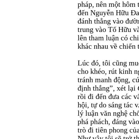
pháp, nên một hôm 
đến Nguyễn Hữu Đan
đánh thẳng vào đườn
trung vào Tố Hữu và
lên tham luận có chi
khác nhau về chiến 
Lúc đó, tôi cũng mu
cho khéo, rút kinh 
tránh manh động, cứ
định thắng”, xét lại
rồi đi đến đưa các 
hội, tự do sáng tác
lý luận văn nghệ ch
phá phách, đáng vào
trò đi tiên phong c
Như vậy tôi sẽ trở 