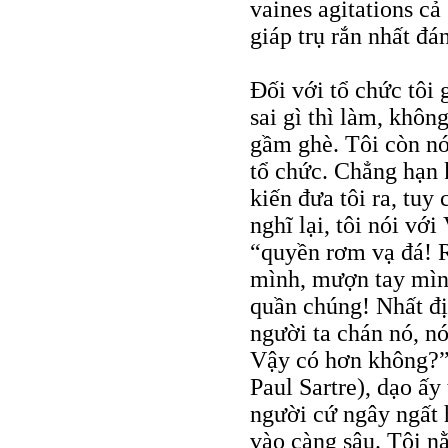
vaines agitations cả
giáp trụ rắn nhất đ
Đối với tổ chức tôi
sai gì thì làm, khôn
gầm ghè. Tôi còn nó
tổ chức. Chẳng hạn 
kiến đưa tôi ra, tuy
nghĩ lại, tôi nói vớ
“quyền rơm vạ đá! R
mình, mượn tay mình
quần chúng! Nhất đị
người ta chán nó, nó
Vậy có hơn không?” 
Paul Sartre), dạo ấ
người cứ ngây ngất
vào càng sâu. Tôi 