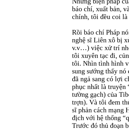
Những biện pháp của
báo chí, xuất bản, 
chính, tôi đều coi là
Rồi báo chí Pháp nó
nghệ sĩ Liên xô bị x
v.v…) việc xử trí n
tôi xuyên tạc đi, củ
tôi. Nhìn tình hình v
sung sướng thấy nó c
đã ngả sang có lợi c
phục nhất là truyện 
tường gạch) của Tibo
trợn). Và tôi đem t
sĩ phản cách mạng H
địch với hệ thống “
Trước đó thủ đoạn b