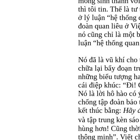
mống sinh thành vớ
thì tôi tin. Thế là t
ở lý luận “hệ thống 
đoàn quan liêu ở Vi
nó cũng chỉ là một 
luận “hệ thống quan 
Nó đã là vũ khí cho 
chữa lại bẩy đoạn t
những biểu tượng ha
cái điệp khúc: “Đi!
Nó là lời hô hào có
chống tập đoàn bảo 
kết thúc bằng:
Hãy 
và tập trung kèn sáo
hùng hơn! Cũng thờ
thông minh”. Viết c