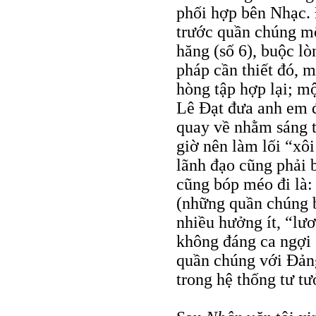
phối hợp bên Nhạc.
trước quần chúng mộ
hăng (số 6), buộc l
pháp cần thiết đó, m
hòng tập hợp lại; m
Lê Đạt đưa anh em đ
quay về nhằm sáng t
giờ nên làm lối “xôi 
lãnh đạo cũng phải 
cũng bóp méo đi là:
(những quần chúng b
nhiều hưởng ít, “lư
không đáng ca ngợi s
quần chúng với Đảng
trong hệ thống tư tư