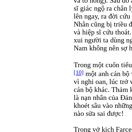
và tô hồng). Sau đó 
sĩ giác ngộ ra chân l
lên ngay, ra đời cứu
Nhân cũng bị triều 
và hiệp sĩ cứu thoát
xui người ta dùng ng
Nam không nên sợ hã
Trong một cuốn tiểu 
[10]
một anh cán bộ v
vì nghi oan, lúc trở
cán bộ khác. Thảm k
là nạn nhân của Đản
khoét sâu vào những
nào sửa sai được!
Trong vở kịch Farce 