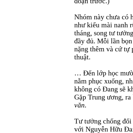
đoạn trước.)
Nhóm này chưa có hà
như kiểu mài nanh rũ
tháng, song tư tưởn
đầy đủ. Mỗi lần bọn
nặng thêm và cứ tự 
thuật.
… Đến lớp học mười
nằm phục xuống, nh
không có Đang sẽ kh
Gặp Trung ương, ra
văn
.
Tư tưởng chống đối 
với Nguyễn Hữu Đan