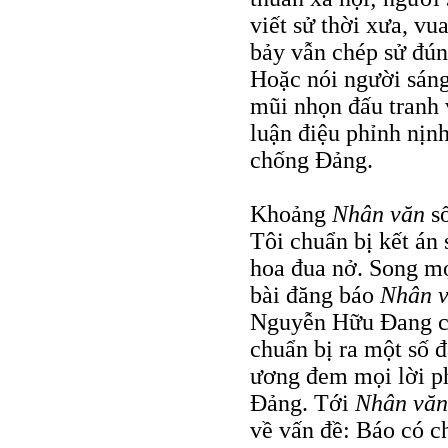
viết sử thời xưa, v
bảy vẫn chép sử đún
Hoặc nói người sáng 
mũi nhọn đấu tranh 
luận điệu phỉnh nịn
chống Đảng.
Khoảng
Nhân văn
s
Tôi chuẩn bị kết án 
hoa đua nở. Song mọi
bài đăng báo
Nhân 
Nguyễn Hữu Đang có
chuẩn bị ra một số đ
ương đem mọi lời ph
Đảng. Tới
Nhân vă
về vấn đề: Báo có c