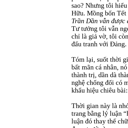
sao? Nhưng tôi hiểu
Hữu. Mồng bốn Tết t
Trần Dần vẫn được đố
Tư tưởng tôi vẫn ngo
chỉ là giả vờ, tôi c
đấu tranh với Đảng.
Tóm lại, suốt thời g
bất mãn cá nhân, nó 
thành trị, dần dà t
nghệ chống đối có m
khẩu hiệu chiêu bài
Thời gian này là nh
trang bằng lý luận “h
luận đó thay thế ch