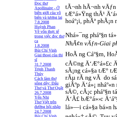
Đọc thơ
tÃ¬nh hÃ¬nh vÄƒn n
Apollinaire - Ở
biên giới của vô
tÆ°á»Ÿng thÃ¹ Ä‘á
biên và tương lai
hoáº¡i, phÃª phÃ¡n
7.8.2008
Huỳnh Phan
Về vốn thực tế
Nhá»¯ng pháº§n tá»­
trong việc đọc thơ
ca
NhÃ¢n vÄƒn-Giai 
1.8.2008
Bùi Chí Vinh
HoÃ ng Cáº§m, HoÃ 
Giai thoại của thi
sĩ
cÅ©ng Ä‘Æ°á»£c Ä‘
31.7.2008
Trịnh Thanh
sÃ¡ng cá»§a tÆ° tÆ°
Thủy
rÃµ rÃ ng vÃ do sá»
Cách làm thơ
sống dậy: Đấu
giÃºp Ä‘á»¡ nháº«n
Thơ và Thơ Quật
sÄ©, cÃ¡c pháº§n tá
26.7.2008
Yến Nhi
Ä‘Ã£ bÆ°á»›c Ä‘áº§
Thơ Việt trên
lá»—i cá»§a bá»n h
đường hội nhập
24.7.2008
nghá»‡ sÄ©. Tuy váº
Bùi Chí Vinh