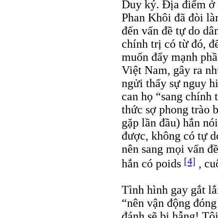
Duy ký. Địa điểm ở 
Phan Khôi đã đòi là
đến vấn đề tự do d
chính trị có từ đó, 
muốn đẩy mạnh phần 
Việt Nam, gây ra nhữ
ngửi thấy sự nguy h
can họ “sang chính t
thức sợ phong trào b
gặp lần đầu) hắn nói
được, không có tự d
nên sang mọi vấn đề
[4]
hắn có poids
, cu
Tình hình gay gắt l
“nên vận động đóng 
đánh sẽ bị hẫng! Tô