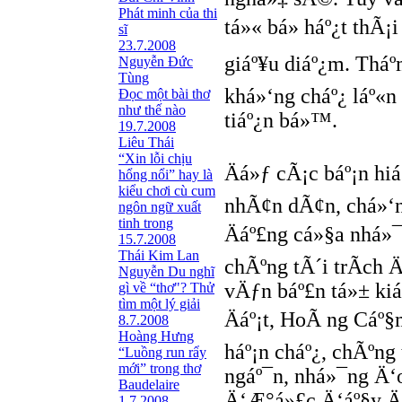
Phát minh của thi
tá»« bá» háº¿t thÃ
sĩ
23.7.2008
giáº¥u diáº¿m. Tháº­
Nguyễn Đức
Tùng
khá»‘ng cháº¿ láº«n
Ðọc một bài thơ
như thế nào
tiáº¿n bá»™.
19.7.2008
Liêu Thái
“Xin lỗi chịu
Äá»ƒ cÃ¡c báº¡n h
hổng nổi” hay là
kiểu chơi cù cum
nhÃ¢n dÃ¢n, chá»‘
ngôn ngữ xuất
tinh trong
Äáº£ng cá»§a nhá»¯
15.7.2008
Thái Kim Lan
chÃºng tÃ´i trÃ­ch
Nguyễn Du nghĩ
vÄƒn báº£n tá»± ki
gì về “thơ"? Thử
tìm một lý giải
Äáº¡t, HoÃ ng Cáº
8.7.2008
Hoàng Hưng
háº¡n cháº¿, chÃºng
“Luồng run rẩy
mới” trong thơ
ngáº¯n, nhá»¯ng Ä‘
Baudelaire
Ä‘Æ°á»£c Ä‘áº§y Ä
1.7.2008