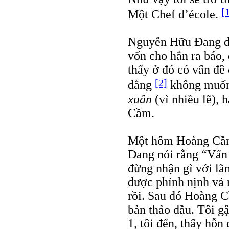
[
Một Chef d’école.
Nguyễn Hữu Đang 
vốn cho hắn ra báo, 
thấy ở đó có vấn đề
[2]
dằng
không muốn
xuân
(vì nhiều lẽ),
Cầm.
Một hôm Hoàng Cầm 
Đang nói rằng “Vấn
đừng nhận gì với lãn
được phỉnh nịnh vả 
rồi. Sau đó Hoàng 
bản thảo đầu. Tôi g
1, tôi đến, thấy hỗn