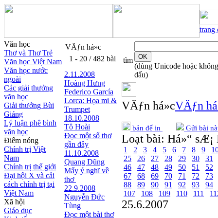
trang
Văn học
VÄƒn há»c
Thơ và Thơ Trẻ
1 - 20 / 482 bài
tìm
Văn học Việt Nam
(dùng Unicode hoặc khôn
Văn học nước
2.11.2008
dấu)
ngoài
Hoàng Hưng
Các giải thưởng
Federico García
văn học
Lorca: Họa mi &
VÄƒn há»c
VÄƒn há
Giải thưởng Bùi
Trumpet
Giáng
18.10.2008
Lý luận phê bình
Tô Hoài
bản để in
Gửi bài nà
văn học
Đọc một số thơ
Loạt bài:
Há»“ sÆ¡ 
Điểm nóng
gần đây
Chính trị Việt
1
2
3
4
5
6
7
8
9
1
11.10.2008
Nam
25
26
27
28
29
30
31
Quang Dũng
Chính trị thế giới
46
47
48
49
50
51
52
Mấy ý nghĩ về
Đại hội X và cải
67
68
69
70
71
72
73
thơ
cách chính trị tại
88
89
90
91
92
93
94
22.9.2008
Việt Nam
107
108
109
110
111
11
Nguyễn Đức
Xã hội
25.6.2007
Tùng
Giáo dục
Đọc một bài thơ