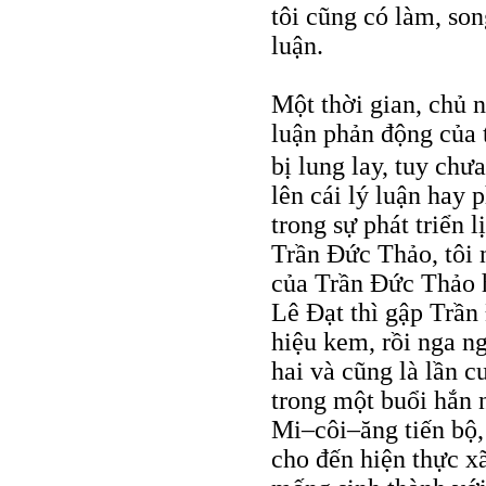
tôi cũng có làm, so
luận.
Một thời gian, chủ ng
luận phản động của t
bị lung lay, tuy chư
lên cái lý luận hay 
trong sự phát triển l
Trần Đức Thảo, tôi 
của Trần Đức Thảo h
Lê Đạt thì gập Trần
hiệu kem, rồi nga n
hai và cũng là lần 
trong một buổi hắn n
Mi–côi–ăng tiến bộ, 
cho đến hiện thực x