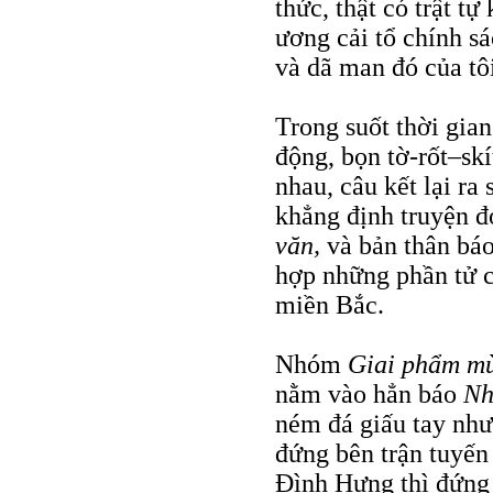
thức, thật có trật 
ương cải tổ chính s
và dã man đó của tôi
Trong suốt thời gia
động, bọn tờ-rốt–skí
nhau, câu kết lại ra 
khẳng định truyện đ
văn,
và bản thân bá
hợp những phần tử 
miền Bắc.
Nhóm
Giai phẩm m
nằm vào hẳn báo
Nh
ném đá giấu tay như
đứng bên trận tuyến
Đình Hưng thì đứng