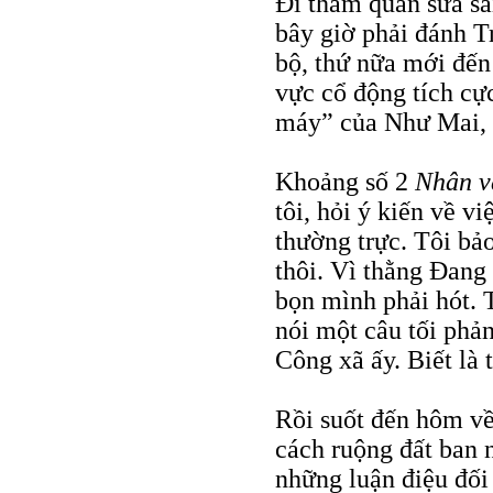
Đi tham quan sửa sai
bây giờ phải đánh T
bộ, thứ nữa mới đến 
vực cổ động tích cự
máy” của Như Mai, 
Khoảng số 2
Nhân v
tôi, hỏi ý kiến về v
thường trực. Tôi bảo
thôi. Vì thằng Đang 
bọn mình phải hót. 
nói một câu tối ph
Công xã ấy. Biết là t
Rồi suốt đến hôm về 
cách ruộng đất ban ng
những luận điệu đối