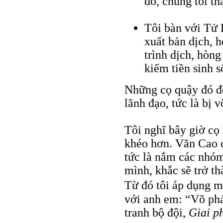
đó, chúng tôi th
Tôi bàn với Tử 
xuất bản dịch, 
trình dịch, hòng
kiếm tiền sinh s
Những cọ quậy đó đề
lãnh đạo, tức là bị 
Tôi nghĩ bây giờ cọ
khéo hơn. Văn Cao c
tức là nắm các nhóm
mình, khắc sẽ trở t
Từ đó tôi áp dụng m
với anh em: “Võ phả
tranh bộ đội,
Giai p