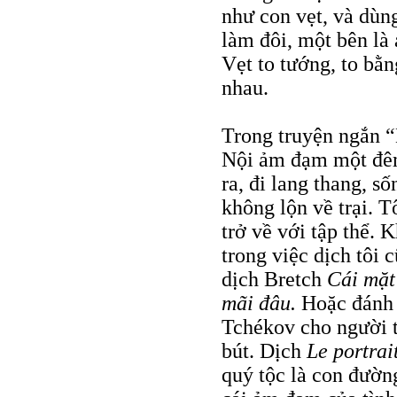
như con vẹt, và dùn
làm đôi, một bên là 
Vẹt to tướng, to bằn
nhau.
Trong truyện ngắn “
Nội ảm đạm một đêm 
ra, đi lang thang, s
không lộn về trại. T
trở về với tập thể. 
trong việc dịch tôi
dịch Bretch
Cái mặ
mãi đâu.
Hoặc đánh 
Tchékov cho người t
bút. Dịch
Le portrai
quý tộc là con đườn