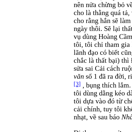
nên nửa chừng bỏ v
cho là thằng quá tả,
cho rằng hắn sẽ làm
ngày thôi. Sẽ lại th
vụ dùng Hoàng Cầm,
tôi, tôi chỉ tham gia
lãnh đạo có biết cũ
chắc là thất bại) th
sửa sai Cải cách ru
văn
số 1 đã ra đời,
[3]
, bụng thích lắm.
tôi dùng dằng kéo dà
tôi dựa vào đó từ c
cải chính, tuy tôi k
nhạt, về sau báo
Nh