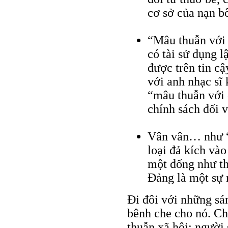
cơ sở của nạn b
“Mâu thuẫn với 
có tài sử dụng 
được trên tin cậ
với anh nhạc sĩ 
“mâu thuẫn với 
chính sách đối 
Vân vân… như “
loại đả kích và
một đống như th
Đảng là một sự 
Đi đôi với những sán
bênh che cho nó. Ch
thuẫn xã hội; người