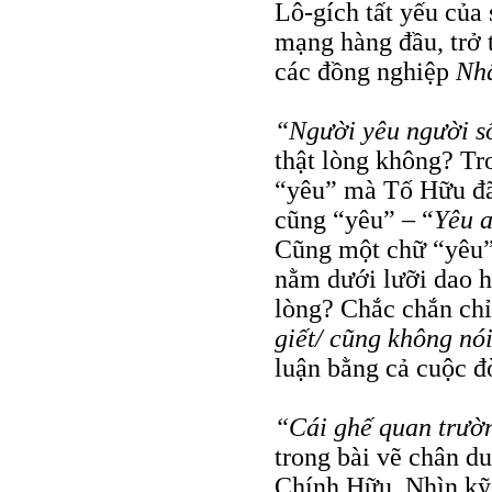
Lô-gích tất yếu của 
mạng hàng đầu, trở 
các đồng nghiệp
Nh
“Người yêu người s
thật lòng không? Tro
“yêu” mà Tố Hữu đ
cũng “yêu” – “
Yêu a
Cũng một chữ “yêu”
nằm dưới lưỡi dao hà
lòng? Chắc chắn chỉ
giết/ cũng không
nói
luận bằng cả cuộc đ
“Cái ghế quan trườn
trong bài vẽ chân d
Chính Hữu. Nhìn kỹ 