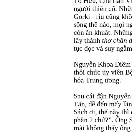
Tố Hữu, Chế Lan Vi
người thiên cổ. Nhữn
Gorki - rìu cũng kh
sống thế nào, mọi ng
còn ẩn khuất. Nhữn
lẩy thành
thơ chân 
tục đọc và suy ngẫm
Nguyễn Khoa Điềm th
thôi chức ủy viên B
hóa Trung ương.
Sau cái đận Nguyễn
Tấn, dễ đến mấy lần
Sách ơi, thế này th
phần 2 chứ?”. Ông
mãi không thấy ông 