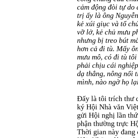
cảm động đòi tự do 
trị ấy là ông Nguyễ
kẻ xúi giục và tổ ch
vỡ lở, kẻ chủ mưu p
nhưng bị treo bút m
hơn cả đi tù. Mấy ôn
mưu mô, có đi tù tô
phải chịu cái nghiệ
dạ thẳng, nông nổi 
mình, nào ngờ họ lại
Đấy là tôi trích th
ký Hội Nhà văn Việ
gửi Hội nghị lần th
phận thường trực Hộ
Thời gian này đang c