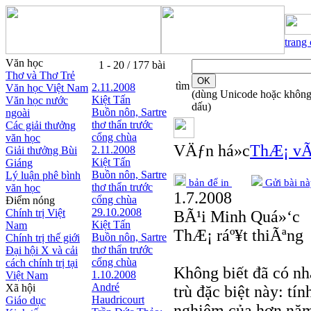
trang
Văn học
1 - 20 / 177 bài
Thơ và Thơ Trẻ
tìm
2.11.2008
Văn học Việt Nam
(dùng Unicode hoặc khôn
Kiệt Tấn
Văn học nước
dấu)
Buồn nôn, Sartre
ngoài
thơ thẩn trước
Các giải thưởng
cổng chùa
văn học
VÄƒn há»c
ThÆ¡ vÃ
2.11.2008
Giải thưởng Bùi
Kiệt Tấn
Giáng
Buồn nôn, Sartre
Lý luận phê bình
bản để in
Gửi bài nà
thơ thẩn trước
văn học
1.7.2008
cổng chùa
Điểm nóng
29.10.2008
Chính trị Việt
BÃ¹i Minh Quá»‘c
Kiệt Tấn
Nam
ThÆ¡ ráº¥t thiÃªng
Buồn nôn, Sartre
Chính trị thế giới
thơ thẩn trước
Đại hội X và cải
cổng chùa
cách chính trị tại
Không biết đã có n
1.10.2008
Việt Nam
André
Xã hội
trù đặc biệt này: tín
Haudricourt
Giáo dục
nghiệm của hơn năm 