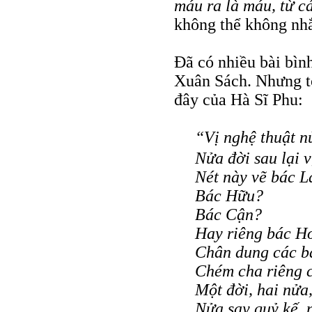
máu ra là máu, từ cá
không thể không nhắ
Đã có nhiều bài bìn
Xuân Sách. Nhưng tô
đây của Hà Sĩ Phu:
“Vị nghệ thuật n
Nửa đời sau lại 
Nét này vẽ bác L
Bác Hữu?
Bác Cận?
Hay riêng bác H
Chân dung các b
Chém cha riêng c
Một đời, hai nửa,
Nửa say quỷ kế, 