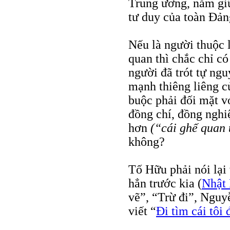
Trung ương, nắm giữ
tư duy của toàn Đản
Nếu là người thuộc 
quan thì chắc chỉ có
người đã trót tự ngu
mạnh thiêng liêng c
buộc phải đối mặt vớ
đồng chí, đồng nghiệ
hơn
(“cái ghế quan
không?
Tố Hữu phải nói lạ
hẳn trước kia (
Nhật
vẽ”, “Trừ đi”, Nguy
viết “
Đi tìm cái tôi