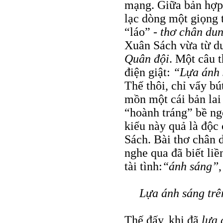
mạng. Giữa bản hợp 
lạc dòng một giọng 
“láo” -
thơ chân du
Xuân Sách vừa từ dư
Quân đội
. Một câu 
điện giật:
“Lựa ánh 
Thế thôi, chỉ vẩy bú
mồn một cái bản lai
“hoành tráng” bề ng
kiểu này quả là độc 
Sách. Bài thơ chân 
nghe qua đã biết li
tài tình:
“ánh sáng”
Lựa ánh sáng trê
Thế đấy, khi đã
lựa 