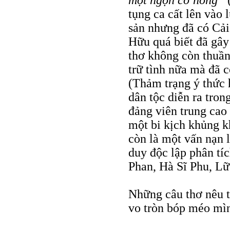
một ngọn cờ hồng”
tụng ca cất lên vào
sản nhưng đã có Cải
Hữu quá biết đã gây
thơ không còn thuần 
trữ tình nữa mà đã c
(Thảm trạng ý thức h
dân tộc diễn ra tron
đảng viên trung cao
một bi kịch khủng k
còn là một vấn nạn 
duy độc lập phân tí
Phan, Hà Sĩ Phu, L
Những câu thơ nêu t
vo tròn bóp méo mìn