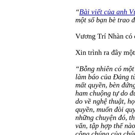
“
Bài viết của anh 
một số bạn bè trao đ
Vương Trí Nhàn có 
Xin trình ra đây một
“Bỗng nhiên có một 
làm báo của Đảng t
mất quyền, bèn đứng
ham chuộng tự do đư
do về nghệ thuật, họ
quyền, muốn đòi quy
những chuyện đó, th
vẩn, tập hợp thế nà
công chúng của chún