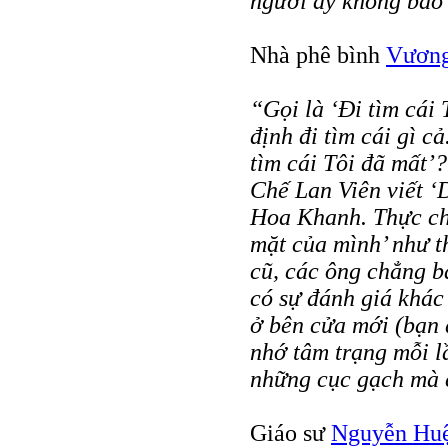
người ấy không bao
Nhà phê bình
Vương
“Gọi là ‘Đi tìm cái 
định đi tìm cái gì cả
tìm cái Tôi đã mất’
Chế Lan Viên viết ‘
Hoa Khanh. Thực chấ
mặt của mình’ như t
cũ, các ông chẳng ba
có sự đánh giá khác
ở bên cửa mới (bạn 
nhớ tâm trạng mỗi l
những cục gạch mà c
Giáo sư
Nguyễn Huệ