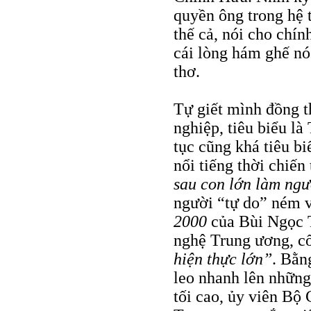
quyền ông trong hệ 
thế cả, nói cho chín
cái lòng hám ghế nó 
thơ.
Tự giết mình đồng t
nghiệp, tiêu biểu l
tục cũng khá tiêu b
nổi tiếng thời chiến
sau con lớn làm ngư
người “tự do” ném 
2000
của Bùi Ngọc 
nghệ Trung ương, cố
hiện thực lớn”
. Bằn
leo nhanh lên những
tối cao, ủy viên Bộ