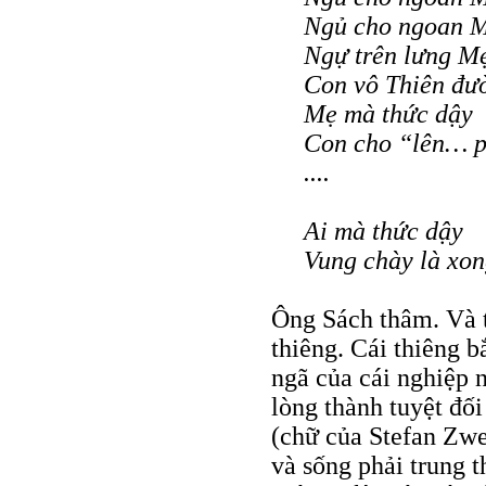
Ngủ cho ngoan M
Ngự trên lưng M
Con vô Thiên đư
Mẹ mà thức dậy
Con cho “lên… 
....
Ai mà thức dậy
Vung chày là xo
Ông Sách thâm. Và t
thiêng. Cái thiêng b
ngã của cái nghiệp n
lòng thành tuyệt đố
(chữ của Stefan Zwei
và sống phải trung t