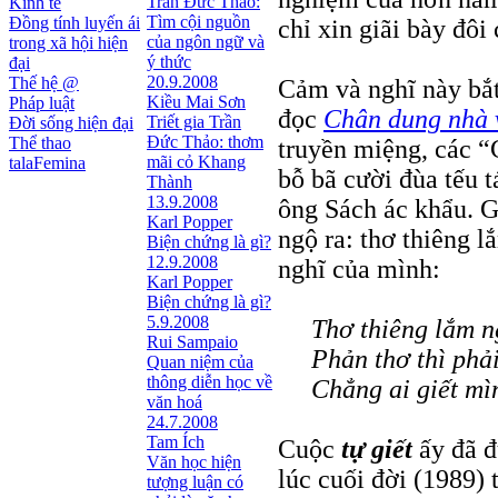
Trần Đức Thảo:
Kinh tế
Tìm cội nguồn
Đồng tính luyến ái
chỉ xin giãi bày đôi
của ngôn ngữ và
trong xã hội hiện
ý thức
đại
20.9.2008
Thế hệ @
Cảm và nghĩ này bắt
Kiều Mai Sơn
Pháp luật
đọc
Chân dung nhà 
Triết gia Trần
Đời sống hiện đại
Ðức Thảo: thơm
Thể thao
truyền miệng, các “
mãi cỏ Khang
talaFemina
bỗ bã cười đùa tếu t
Thành
13.9.2008
ông Sách ác khẩu. G
Karl Popper
ngộ ra: thơ thiêng l
Biện chứng là gì?
12.9.2008
nghĩ của mình:
Karl Popper
Biện chứng là gì?
5.9.2008
Thơ thiêng lắm n
Rui Sampaio
Phản thơ thì phải
Quan niệm của
thông diễn học về
Chẳng ai giết mì
văn hoá
24.7.2008
Tam Ích
Cuộc
tự giết
ấy đã đ
Văn học hiện
lúc cuối đời (1989) 
tượng luận có