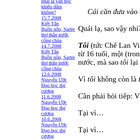
phải là văn học
khiêu dâm
Cái cần đưa vào t
không?
15.7.2008
Kiệt Tấn
Quái lạ, sao vậy nhỉ
Buồn nôn, Sartre
thơ thẩn trước
cổng chùa
Tôi
(tức Chế Lan Viê
14.7.2008
Kiệt Tấn
từ 16 tuổi, một (tro
Buồn nôn, Sartre
nước, mà sao
tôi
lại
thơ thẩn trước
cổng chùa
12.6.2008
Vì
tôi
không còn là
Nguyễn Ước
Ðạo học đại
cương
Cần phải hỏi tiếp: 
11.6.2008
Nguyễn Ước
Ðạo học đại
Tại vì…
cương
10.6.2008
Nguyễn Ước
Tại vì…
Ðạo học đại
cương