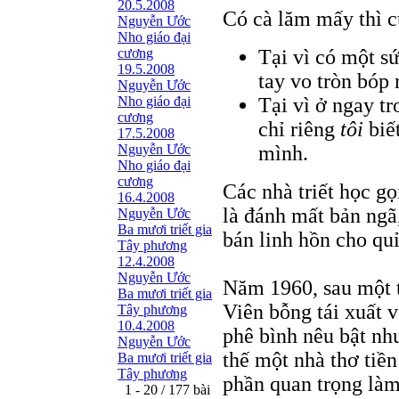
20.5.2008
Có cà lăm mấy thì cũ
Nguyễn Ước
Nho giáo đại
cương
Tại vì có một s
19.5.2008
tay vo tròn bó
Nguyễn Ước
Nho giáo đại
Tại vì ở ngay t
cương
chỉ riêng
tôi
biế
17.5.2008
Nguyễn Ước
mình.
Nho giáo đại
cương
Các nhà triết học gọ
16.4.2008
là đánh mất bản ngã,
Nguyễn Ước
Ba mươi triết gia
bán linh hồn cho quỉ
Tây phương
12.4.2008
Nguyễn Ước
Năm 1960, sau một t
Ba mươi triết gia
Viên bỗng tái xuất v
Tây phương
10.4.2008
phê bình nêu bật nh
Nguyễn Ước
thế một nhà thơ tiề
Ba mươi triết gia
Tây phương
phần quan trọng làm
1 - 20 / 177 bài