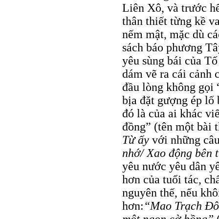
Liên Xô, và trước h
thân thiết từng kề v
nếm mật, mặc dù các
sách báo phương Tây
yêu sùng bái của Tố
dám vẽ ra cái cảnh 
đầu lòng không gọi 
bịa đặt gượng ép lố 
đó là của ai khác vi
đồng” (tên một bài 
Từ ấy
với những câ
nhớ/ Xao động
bên 
yêu nước yêu dân yê
hơn của tuổi tác, c
nguyên thế, nếu khô
hơn:
“Mao Trạch Đôn