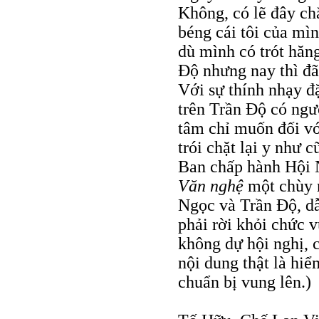
Không, có lẽ đây ch
béng cái tôi của mìn
dù mình có trót hăn
Độ nhưng nay thì đã 
Với sự thính nhạy đ
trên Trần Độ có ngư
tâm chỉ muốn đối vớ
trói chặt lại y như 
Ban chấp hành Hội N
Văn nghệ
một chùy r
Ngọc và Trần Độ, d
phải rời khỏi chức 
không dự hội nghị, c
nội dung thật là hi
chuẩn bị vung lên.)