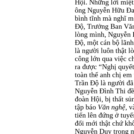
Hội. Những lời miệt
ông Nguyễn Hữu Đang
bình tĩnh mà nghĩ m
Độ, Trưởng Ban Văn 
lòng mình, Nguyễn K
Độ, một cán bộ lãnh
là người luôn thật l
công lớn qua việc c
ra được “Nghị quyết
toàn thể anh chị em
Trần Độ là người đã
Nguyễn Đình Thi đề
đoàn Hội, bị thất s
tập báo
Văn nghệ
, 
tiến lên đứng ở tuy
đổi mới thật chứ kh
Nguyễn Duy trong mộ