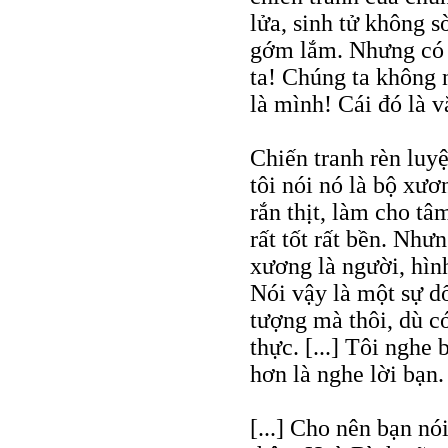
lửa, sinh tử không 
gớm lắm. Nhưng có 
ta! Chúng ta không
là mình! Cái đó là vă
Chiến tranh rèn luyệ
tôi nói nó là bộ xư
rắn thịt, làm cho tâ
rất tốt rất bền. Nh
xương là người, hình
Nói vậy là một sự dố
tượng mà thôi, dù c
thực. [...] Tôi nghe
hơn là nghe lời bạn.
[...] Cho nên bạn nó