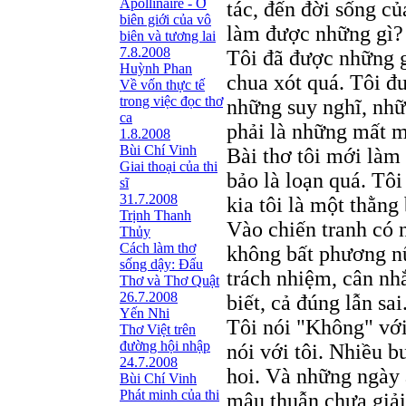
Apollinaire - Ở
tác, đến đời sống của
biên giới của vô
làm được những gì? 
biên và tương lai
7.8.2008
Tôi đã được những g
Huỳnh Phan
chua xót quá. Tôi đ
Về vốn thực tế
trong việc đọc thơ
những suy nghĩ, nhữ
ca
phải là những mất m
1.8.2008
Bùi Chí Vinh
Bài thơ tôi mới làm
Giai thoại của thi
bảo là loạn quá. Tô
sĩ
31.7.2008
kia tôi là một thằng
Trịnh Thanh
Vào chiến tranh có 
Thủy
Cách làm thơ
không bất phương 
sống dậy: Đấu
trách nhiệm, cân nhắ
Thơ và Thơ Quật
26.7.2008
biết, cả đúng lẫn sa
Yến Nhi
Tôi nói "Không" với
Thơ Việt trên
đường hội nhập
nói với tôi. Nhiều 
24.7.2008
hoi. Và những ngày 
Bùi Chí Vinh
Phát minh của thi
mâu thuẫn chưa giải