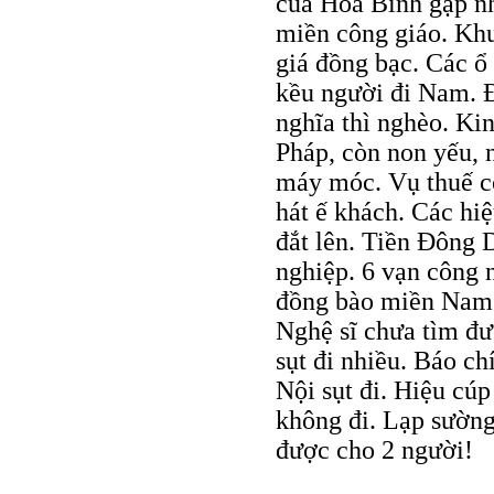
của Hoà Bình gặp nh
miền công giáo. Khu
giá đồng bạc. Các 
kều người đi Nam. Ð
nghĩa thì nghèo. Ki
Pháp, còn non yếu, 
máy móc. Vụ thuế c
hát ế khách. Các hi
đắt lên. Tiền Ðông 
nghiệp. 6 vạn công 
đồng bào miền Nam p
Nghệ sĩ chưa tìm đư
sụt đi nhiều. Báo c
Nội sụt đi. Hiệu cúp
không đi. Lạp sườn
được cho 2 người!