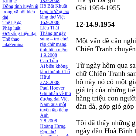
18.9.2008
Kinh tế
Hồ Bất Khuất
Đồng tính luyến ái
Ghi 1954-1955
Gặp trưởng lão
trong xã hội hiện
làng thơ Việt
đại
16.9.2008
Thế hệ @
12-14.9.1954
Liêu Thái
Pháp luật
Tháng tư gãy
Đời sống hiện đại
súng – trò chơi
Thể thao
Một vấn đề cần nghi
ráp chữ mang
talaFemina
Chiến Tranh chuyển
tính biểu niệm
1.9.2008
Cao Trần
Từ ngày hôm qua sa
Ai biểu không
làm thơ như Tố
chữ Chiến Tranh sa
Hữu!
hồ này nó có một giá
27.8.2008
Paul Hoover
giá trị của những t
Ghi nhận về thơ
hàng triệu con người
đương đại Việt
Nam qua một
dần dà, góp gió góp 
tuyển tập tiếng
Anh
7.8.2008
Tôi đã thấy những 
Hoàng Hưng
ngày đầu Hoà Bình t
Đọc thơ