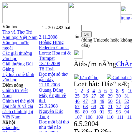
trang
Văn học
1 - 20 / 482 bài
Thơ và Thơ Trẻ
tìm
2.11.2008
Văn học Việt Nam
(dùng Unicode hoặc khôn
Hoàng Hưng
Văn học nước
dấu)
Federico García
ngoài
Lorca: Họa mi &
Các giải thưởng
Trumpet
văn học
Äiá»ƒm nÃ³ng
ChÃ­n
18.10.2008
Giải thưởng Bùi
Tô Hoài
Giáng
Đọc một số thơ
Lý luận phê bình
bản để in
Gửi bài nà
gần đây
văn học
Loạt bài:
Há»“ sÆ¡ 
11.10.2008
Điểm nóng
Quang Dũng
Chính trị Việt
1
2
3
4
5
6
7
8
9
1
Mấy ý nghĩ về
Nam
25
26
27
28
29
30
31
thơ
Chính trị thế giới
46
47
48
49
50
51
52
22.9.2008
Đại hội X và cải
67
68
69
70
71
72
73
Nguyễn Đức
cách chính trị tại
88
89
90
91
92
93
94
Tùng
Việt Nam
107
108
109
110
111
11
Đọc một bài thơ
Xã hội
6.5.2004
như thế nào
Giáo dục
Tráº§n Dáº§n