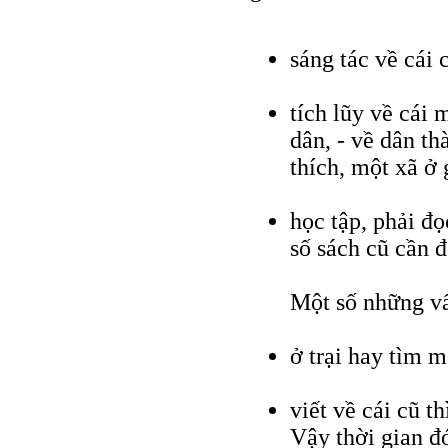
sáng tác về cái 
tích lũy về cái 
dân, - về dân th
thích, một xã ở
học tập, phải đ
số sách cũ cần đ
Một số những v
ở trại hay tìm m
viết về cái cũ t
Vậy thời gian đ