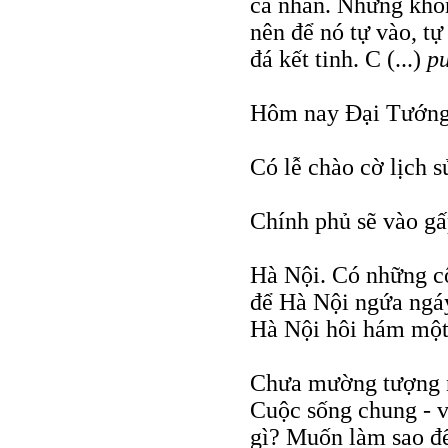
cá nhân. Nhưng khôn
nên để nó tự vào, tự 
đá kết tinh. C (...)
pu
Hôm nay Ðại Tướng
Có lễ chào cờ lịch s
Chính phủ sẽ vào gấ
Hà Nội. Có những cô
để Hà Nội ngứa ngáy
Hà Nội hôi hám một
Chưa mường tượng nổ
Cuộc sống chung - 
gì? Muốn làm sao để