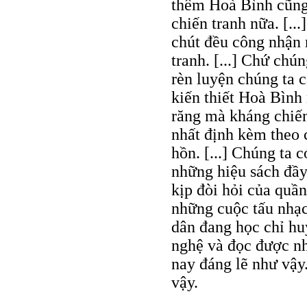
thêm Hoà Bình cũng 
chiến tranh nữa. [..
chút đều công nhận 
tranh. [...] Chứ chú
rèn luyện chúng ta c
kiến thiết Hoà Bình
răng mà kháng chiến
nhất định kèm theo 
hồn. [...] Chúng ta c
những hiệu sách đầy
kịp đòi hỏi của quầ
những cuộc tấu nhạc,
dân đang học chỉ hu
nghệ và đọc được nh
nay đáng lẽ như vậy.
vậy.