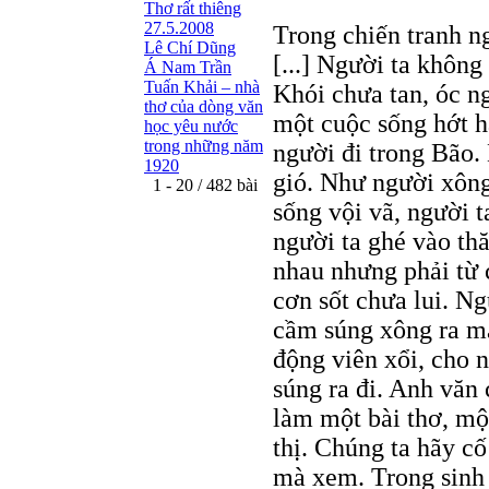
Thơ rất thiêng
27.5.2008
Trong chiến tranh ng
Lê Chí Dũng
[...] Người ta không
Á Nam Trần
Tuấn Khải – nhà
Khói chưa tan, óc ng
thơ của dòng văn
một cuộc sống hớt hả
học yêu nước
trong những năm
người đi trong Bão.
1920
gió. Như người xông
1 - 20 / 482 bài
sống vội vã, người ta
người ta ghé vào thăm
nhau nhưng phải từ 
cơn sốt chưa lui. Ng
cầm súng xông ra mặt
động viên xổi, cho 
súng ra đi. Anh văn
làm một bài thơ, một
thị. Chúng ta hãy c
mà xem. Trong sinh 