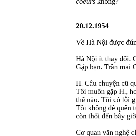
coeurs
không?
20.12.1954
Về Hà Nội được đún
Hà Nội ít thay đổi.
Gặp bạn. Trần mai 
H. Câu chuyện cũ quá
Tôi muốn gặp H., ho
thế nào. Tôi có lỗi 
Tôi không dễ quên tu
còn thổi đến bây gi
Cơ quan văn nghệ ch