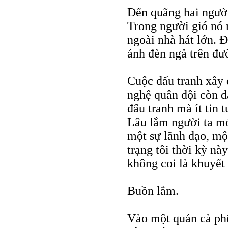
Ðến quãng hai người
Trong người gió nó 
ngoài nhà hát lớn. Ð
ánh đèn ngả trên đư
Cuộc đấu tranh xây 
nghệ quân đội còn đ
đấu tranh mà ít tin t
Lâu lắm người ta mớ
một sự lãnh đạo, một
trạng tôi thời kỳ nà
không coi là khuyết
Buồn lắm.
Vào một quán cà ph