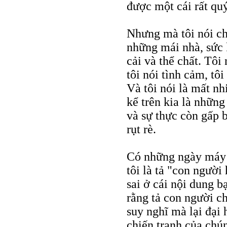
được một cái rất quý
Nhưng mà tôi nói c
những mái nhà, sức k
cải và thể chất. Tôi
tôi nói tình cảm, tô
Và tôi nói là mất nh
kể trên kia là nhữn
và sự thực còn gấp b
rụt rè.
Có những ngày máy 
tôi là tả "con người
sai ở cái nội dung b
rằng tả con người c
suy nghĩ mà lại đại
chiến tranh của chún