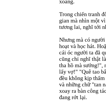
xoàng.
Trong chiến tranh đô
gian mà nhìn một vì
tương lai, nghĩ tới 
Nhưng mà có người g
hoạt và học hát. Ho
cái óc người ta đã q
cũng chỉ nghĩ thật l
tha hồ mà sướng!", 
lấy vợ!" "Quê tao b
đều không kịp thấm 
và những chữ "tan ná
xoay ra bàn công tá
đang rớt lại.