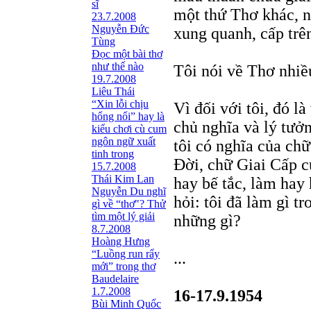
sĩ
một thứ Thơ khác, n
23.7.2008
Nguyễn Đức
xung quanh, cấp trê
Tùng
Ðọc một bài thơ
như thế nào
Tôi nói về Thơ nhiề
19.7.2008
Liêu Thái
“Xin lỗi chịu
Vì đối với tôi, đó l
hổng nổi” hay là
chủ nghĩa và lý tưởn
kiểu chơi cù cum
ngôn ngữ xuất
tôi có nghĩa của c
tinh trong
Ðời, chữ Giai Cấp c
15.7.2008
Thái Kim Lan
hay bế tắc, làm hay 
Nguyễn Du nghĩ
hỏi: tôi đã làm gì t
gì về “thơ"? Thử
tìm một lý giải
những gì?
8.7.2008
Hoàng Hưng
“Luồng run rẩy
...
mới” trong thơ
Baudelaire
1.7.2008
16-17.9.1954
Bùi Minh Quốc