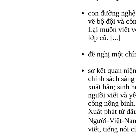
con đường nghệ
về bộ đội và cô
Lại muốn viết v
lớp cũ. [...]
đề nghị một chí
sơ kết quan niệm
chính sách sáng 
xuất bản; sinh h
người viết và y
công nông binh.
Xuất phát từ đâ
Người-Việt-Na
viết, tiếng nói 