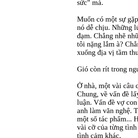
sức" mà.
Muốn có một sự gặp
nó dễ chịu. Những l
đạm. Chẳng nhẽ nhữn
tôi nặng lắm à? Chẳ
xuống địa vị tầm t
Gió còn rít trong n
Ở nhà, một vài câu
Chung, về vấn đề lấ
luận. Vấn đề vợ con 
anh làm văn nghệ. T
một số tác phẩm... H
vài cỡ của từng tình
tình cảm khác.