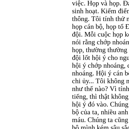
việc. Họp và họp. Ð
sinh hoạt. Kiểm điể
thông. Tôi tính thử 
họp cán bộ, họp tổ Ð
đội. Mỗi cuộc họp k
nói rằng chớp nhoán
họp, thường thường 
đội lốt hội ý cho ngư
hội ý chớp nhoáng, 
nhoáng. Hội ý cán bộ
chi ủy... Tôi không 
như thế nào? Vì tín
tiếng, thì thật khô
hội ý đó vào. Chúng
bộ của ta, nhiều anh
máu. Chúng ta cũng 
bộ mình kém sâu sắc,