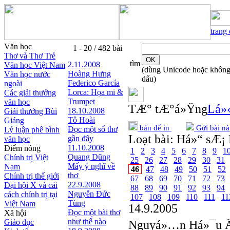
trang
Văn học
1 - 20 / 482 bài
Thơ và Thơ Trẻ
tìm
2.11.2008
Văn học Việt Nam
(dùng Unicode hoặc khôn
Hoàng Hưng
Văn học nước
dấu)
Federico García
ngoài
Lorca: Họa mi &
Các giải thưởng
Trumpet
văn học
TÆ° tÆ°á»Ÿng
Lá»‹
18.10.2008
Giải thưởng Bùi
Tô Hoài
Giáng
bản để in
Gửi bài nà
Đọc một số thơ
Lý luận phê bình
Loạt bài:
Há»“ sÆ¡ 
gần đây
văn học
11.10.2008
Điểm nóng
1
2
3
4
5
6
7
8
9
1
Quang Dũng
Chính trị Việt
25
26
27
28
29
30
31
Mấy ý nghĩ về
Nam
46
47
48
49
50
51
52
thơ
Chính trị thế giới
67
68
69
70
71
72
73
22.9.2008
Đại hội X và cải
88
89
90
91
92
93
94
Nguyễn Đức
cách chính trị tại
107
108
109
110
111
11
Tùng
Việt Nam
14.9.2005
Đọc một bài thơ
Xã hội
như thế nào
Giáo dục
Nguyá»…n Há»¯u Ä