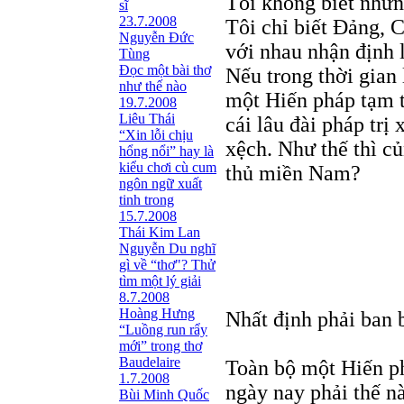
Tôi không biết nhữn
sĩ
23.7.2008
Tôi chỉ biết Đảng, 
Nguyễn Đức
với nhau nhận định l
Tùng
Ðọc một bài thơ
Nếu trong thời gian
như thế nào
một Hiến pháp tạm t
19.7.2008
Liêu Thái
cái lâu đài pháp trị
“Xin lỗi chịu
xệch. Như thế thì c
hổng nổi” hay là
kiểu chơi cù cum
thủ miền Nam?
ngôn ngữ xuất
tinh trong
15.7.2008
Thái Kim Lan
Nguyễn Du nghĩ
gì về “thơ"? Thử
tìm một lý giải
8.7.2008
Hoàng Hưng
Nhất định phải ban 
“Luồng run rẩy
mới” trong thơ
Baudelaire
Toàn bộ một Hiến p
1.7.2008
ngày nay phải thế nà
Bùi Minh Quốc