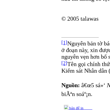
© 2005 talawas
[1]
Nguyên bản tờ báo
ở đoạn này, xin đư
nguyên vẹn hơn bổ 
[2]
Tên gọi chính thứ
Kiểm sát Nhân dân 
Nguồn:
â€œ5 sá»‘
N
biÃªn soáº¡n.
bản để in