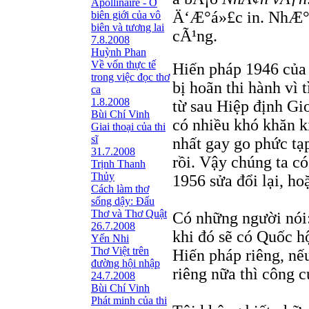
Apollinaire - Ở
Ä‘Æ°á»£c in. NhÆ° 
biên giới của vô
biên và tương lai
cÃ¹ng.
7.8.2008
Huỳnh Phan
Về vốn thực tế
Hiến pháp 1946 của 
trong việc đọc thơ
bị hoãn thi hành vì
ca
1.8.2008
từ sau Hiệp định Gi
Bùi Chí Vinh
có nhiều khó khăn k
Giai thoại của thi
sĩ
nhất gay go phức tạp
31.7.2008
rồi. Vậy chúng ta có
Trịnh Thanh
Thủy
1956 sửa đổi lại, h
Cách làm thơ
sống dậy: Đấu
Thơ và Thơ Quật
Có những người nói:
26.7.2008
khi đó sẽ có Quốc h
Yến Nhi
Thơ Việt trên
Hiến pháp riêng, nế
đường hội nhập
riêng nữa thì công 
24.7.2008
Bùi Chí Vinh
Phát minh của thi