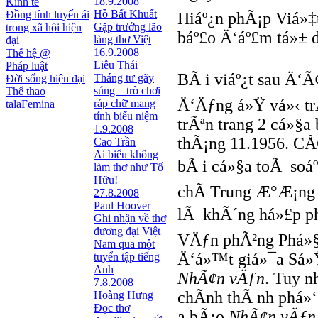
18.9.2008
Kinh tế
Hồ Bất Khuất
Đồng tính luyến ái
Hiáº¿n phÃ¡p Viá»
Gặp trưởng lão
trong xã hội hiện
báº£o Ä‘áº£m tá»± 
làng thơ Việt
đại
16.9.2008
Thế hệ @
Liêu Thái
Pháp luật
BÃ i viáº¿t sau Ä‘
Tháng tư gãy
Đời sống hiện đại
súng – trò chơi
Thể thao
Ä‘Äƒng á»Ÿ vá»‹ trÃ
ráp chữ mang
talaFemina
tính biểu niệm
trÃªn trang 2 cá»§a
1.9.2008
thÃ¡ng 11.1956. CÅ
Cao Trần
Ai biểu không
bÃ i cá»§a toÃ soá
làm thơ như Tố
Hữu!
chÃ­ Trung Æ°Æ¡ng t
27.8.2008
Paul Hoover
lÃ khÃ´ng há»£p phÃ
Ghi nhận về thơ
đương đại Việt
VÄƒn phÃ²ng Phá»§
Nam qua một
Ä‘á»™t giá»¯a Sá»
tuyển tập tiếng
Anh
NhÃ¢n vÄƒn
. Tuy n
7.8.2008
chÃ­nh thÃ nh phá»
Hoàng Hưng
Đọc thơ
a bÃ¡o
NhÃ¢n vÄƒn