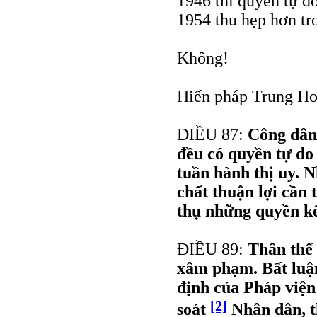
1946 thì quyền tự d
1954 thu hẹp hơn t
Không!
Hiến pháp Trung Ho
ĐIỀU 87:
Công dân
đều có quyền tự do 
tuần hành thị uy. 
chất thuận lợi cần
thụ những quyền kể
ĐIỀU 89:
Thân thể
xâm phạm. Bất luận
định của Pháp viện
[2]
soát
Nhân dân, t