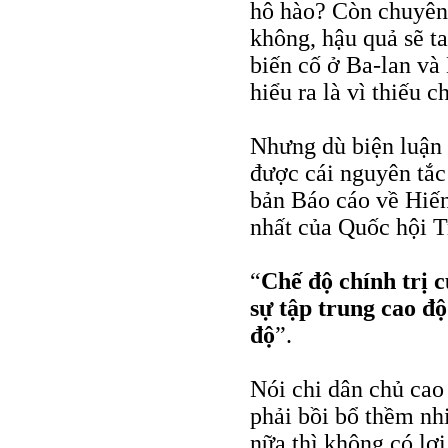
hô hào? Còn chuyên 
không, hậu quả sẽ t
biến cố ở Ba-lan và 
hiểu ra là vì thiếu 
Nhưng dù biện luận 
được cái nguyên tắc
bản Báo cáo về Hiến
nhất của Quốc hội 
“
Chế độ chính trị 
sự tập trung cao đ
độ
”.
Nói chi dân chủ cao
phải bồi bổ thềm nh
nữa thì không có lợi