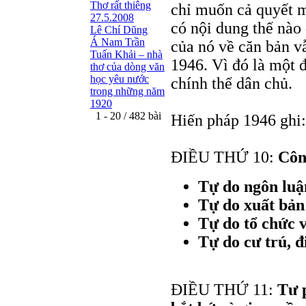
Thơ rất thiêng
chỉ muốn cả quyết m
27.5.2008
có nội dung thế nào
Lê Chí Dũng
Á Nam Trần
của nó về căn bản v
Tuấn Khải – nhà
1946. Vì đó là một 
thơ của dòng văn
học yêu nước
chính thể dân chủ.
trong những năm
1920
1 - 20 / 482 bài
Hiến pháp 1946 ghi:
ĐIỀU THỨ 10:
Côn
Tự do ngôn luậ
Tự do xuất bản
Tự do tổ chức 
Tự do cư trú, đ
ĐIỀU THỨ 11:
Tư 