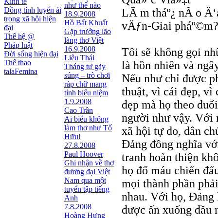
Kinh tế
như thế nào
Đồng tính luyến ái
LÃ m tháº¿ nÃ o Ä
18.9.2008
trong xã hội hiện
Hồ Bất Khuất
vÄƒn-Giai pháº©m
đại
Gặp trưởng lão
Thế hệ @
làng thơ Việt
Pháp luật
16.9.2008
Tôi sẽ không gọi n
Đời sống hiện đại
Liêu Thái
Thể thao
là hồn nhiên và ngây
Tháng tư gãy
talaFemina
súng – trò chơi
Nếu như chỉ được ph
ráp chữ mang
thuật, vì cái đẹp, vì
tính biểu niệm
1.9.2008
đẹp mà họ theo đuổi 
Cao Trần
người như vậy. Với 
Ai biểu không
làm thơ như Tố
xã hội tự do, dân ch
Hữu!
Đảng đồng nghĩa với
27.8.2008
Paul Hoover
tranh hoàn thiện kh
Ghi nhận về thơ
họ đổ máu chiến đấu
đương đại Việt
Nam qua một
mọi thành phần phải
tuyển tập tiếng
nhau. Với họ, Đảng 
Anh
7.8.2008
được ấn xuống đầu m
Hoàng Hưng