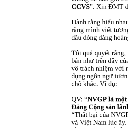
CCVS
”. Xin ĐMT đ
Đành rằng hiểu nhau 
rằng mình viết tương
đầu dòng đàng hoàng
Tôi quả quyết rằng,
bản như trên đây củ
vô trách nhiệm với 
dụng ngôn ngữ tương
chỗ khác. Ví dụ:
QV: “
NVGP là một c
Đảng Cộng sản lãnh
“Thất bại của NVGP l
và Việt Nam lúc ấy