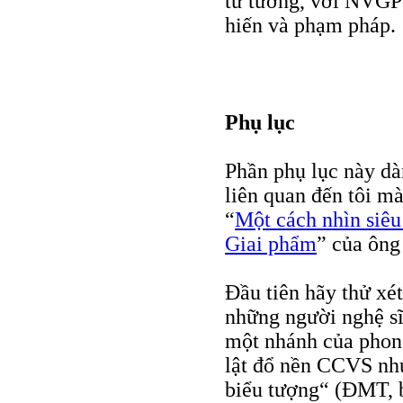
tư tưởng, với NVGP v
hiến và phạm pháp.
Phụ lục
Phần phụ lục này dà
liên quan đến tôi mà
“
Một cách nhìn siêu
Giai phẩm
” của ôn
Đầu tiên hãy thử x
những người nghệ sĩ
một nhánh của phon
lật đổ nền CCVS nhưn
biểu tượng“ (ĐMT, b