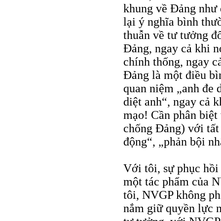
khung về Đảng như đ
lại ý nghĩa bình th
thuẫn về tư tưởng đ
Đảng, ngay cả khi n
chính thống, ngay cả
Đảng là một điều bì
quan niệm „anh đe do
diệt anh“, ngay cả 
mạo! Cần phân biệt 
chống Đảng) với tất
động“, „phản bội nhâ
Với tôi, sự phục hồ
một tác phẩm của NV
tôi, NVGP không phả
nắm giữ quyền lực n