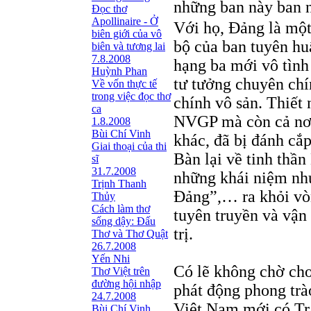
những ban này ban n
Đọc thơ
Apollinaire - Ở
Với họ, Đảng là một
biên giới của vô
bộ của ban tuyên hu
biên và tương lai
7.8.2008
hạng ba mới vô tình 
Huỳnh Phan
tư tưởng chuyên ch
Về vốn thực tế
trong việc đọc thơ
chính vô sản. Thiết 
ca
NVGP mà còn cả nơi
1.8.2008
Bùi Chí Vinh
khác, đã bị đánh cắp,
Giai thoại của thi
Bàn lại về tinh thầ
sĩ
31.7.2008
những khái niệm như
Trịnh Thanh
Đảng”,… ra khỏi vò
Thủy
Cách làm thơ
tuyên truyền và vận
sống dậy: Đấu
trị.
Thơ và Thơ Quật
26.7.2008
Yến Nhi
Có lẽ không chờ ch
Thơ Việt trên
đường hội nhập
phát động phong trà
24.7.2008
Việt Nam mới có Tr
Bùi Chí Vinh