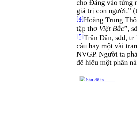
cho Đảng vào từng n
giá trị con người.” (t
[4]
Hoàng Trung Thôn
tập thơ
Việt Bắc
”, s
[5]
Trần Dần, sđd, tr
câu hay một vài tra
NVGP. Người ta phả
để hiểu một phần n
bản để in