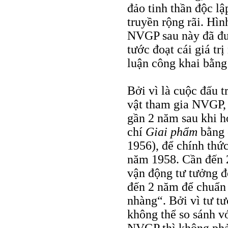
đảo tinh thần độc lậ
truyền rộng rãi. Hìn
NVGP sau này đã đượ
tước đoạt cái giá trị
luận công khai bằng
Bởi vì là cuộc đấu t
vật tham gia NVGP, 
gần 2 năm sau khi 
chí
Giai phẩm
bằng 
1956), để chính thứ
năm 1958. Cần đến 2
vận động tư tưởng độ
đến 2 năm để chuẩn b
nhàng“. Bởi vì tư t
không thể so sánh v