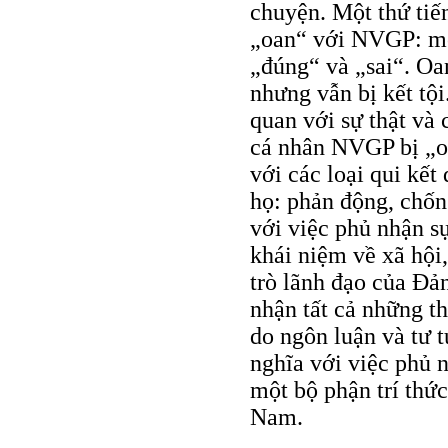
chuyện. Một thứ tiến
„oan“ với NVGP: một
„đúng“ và „sai“. Oa
nhưng vẫn bị kết tộ
quan với sự thật và
cá nhân NVGP bị „o
với các loại qui kết
họ: phản động, chố
với việc phủ nhận sự
khái niệm về xã hội,
trò lãnh đạo của Đả
nhận tất cả những th
do ngôn luận và tư t
nghĩa với việc phủ 
một bộ phận trí thức
Nam.