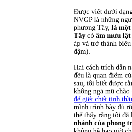
Được viết dưới dạn
NVGP là những ngườ
phương Tây,
là một
Tây
có
âm mưu lật
áp và trở thành biểu
đậm).
Hai cách trích dẫn 
đều là quan điểm củ
sau, tôi biết được rằ
không ngả mũ chào c
để giết chết tinh t
mình trình bày đủ r
thể thấy rằng tôi đ
nhánh của phong t
không hề bao giờ c