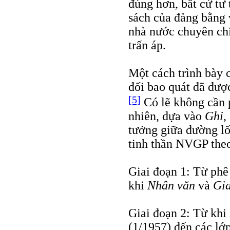
đúng hơn, bất cứ tư 
sách của đảng bằng 
nhà nước chuyên chí
trấn áp.
Một cách trình bày 
đối bao quát đã đượ
[5]
Có lẽ không cần p
nhiên, dựa vào
Ghi
,
tưởng giữa đường lố
tinh thần NVGP theo
Giai đoạn 1: Từ phê
khi
Nhân văn
và
Gi
Giai đoạn 2: Từ khi
(1/1957) đến các lớp