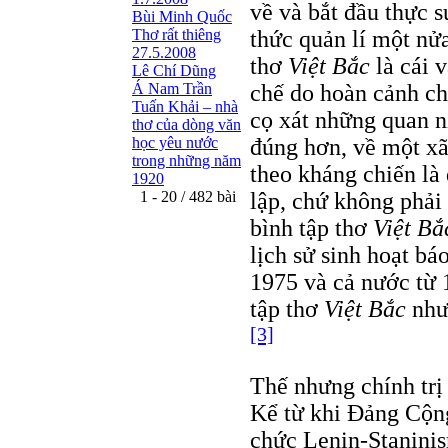
về và bắt đầu thực 
Bùi Minh Quốc
thức quản lí một nử
Thơ rất thiêng
27.5.2008
thơ
Việt Bắc
là cái 
Lê Chí Dũng
chế do hoàn cảnh ch
Á Nam Trần
Tuấn Khải – nhà
cọ xát những quan n
thơ của dòng văn
đúng hơn, về một xã 
học yêu nước
trong những năm
theo kháng chiến là 
1920
lập, chứ không phải
1 - 20 / 482 bài
bình tập thơ
Việt Bắ
lịch sử sinh hoạt b
1975 và cả nước từ 
tập thơ
Việt Bắc
như 
[3]
Thế nhưng chính trị
Kể từ khi Đảng Cộng 
chức Lenin-Staninis