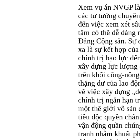
Xem vụ án NVGP là c
các tư tưởng chuyên
đến việc xem xét sâ
tâm có thể dễ dàng n
Đảng Cộng sản. Sự đ
xa là sự kết hợp của
chính trị bạo lực đế
xây dựng lực lượng 
trên khối công-nông-
thặng dư của lao độ
về việc xây dựng „độ
chính trị ngắn hạn 
một thế giới vô sản
tiêu độc quyền chân 
vận động quần chún
tranh nhằm khuất phụ