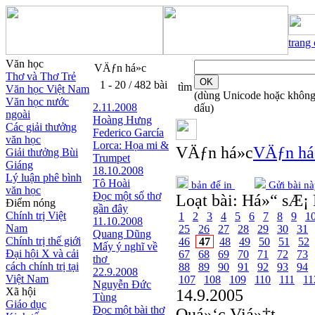
trang
Văn học
VÄƒn há»c
Thơ và Thơ Trẻ
1 - 20 / 482 bài
tìm
Văn học Việt Nam
(dùng Unicode hoặc khôn
Văn học nước
2.11.2008
dấu)
ngoài
Hoàng Hưng
Các giải thưởng
Federico García
văn học
Lorca: Họa mi &
VÄƒn há»c
VÄƒn há
Giải thưởng Bùi
Trumpet
Giáng
18.10.2008
Lý luận phê bình
Tô Hoài
bản để in
Gửi bài nà
văn học
Đọc một số thơ
Loạt bài:
Há»“ sÆ¡ 
Điểm nóng
gần đây
Chính trị Việt
1
2
3
4
5
6
7
8
9
1
11.10.2008
Nam
25
26
27
28
29
30
31
Quang Dũng
Chính trị thế giới
46
47
48
49
50
51
52
Mấy ý nghĩ về
Đại hội X và cải
67
68
69
70
71
72
73
thơ
cách chính trị tại
88
89
90
91
92
93
94
22.9.2008
Việt Nam
107
108
109
110
111
11
Nguyễn Đức
Xã hội
14.9.2005
Tùng
Giáo dục
Đọc một bài thơ
Quá»‘c Viá»‡t