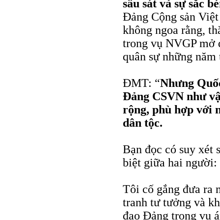
sâu sát và sự sắc bé
Đảng Cộng sản Việt 
không ngoa rằng, th
trong vụ NVGP mở đ
quân sự những năm t
ĐMT: “
Nhưng Quốc 
Ðảng CSVN như vậy 
rộng, phù hợp với 
dân tộc.
Bạn đọc có suy xét 
biệt giữa hai người:
Tôi cố gắng đưa ra 
tranh tư tưởng và kh
đạo Đảng trong vụ 