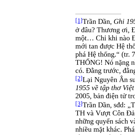
[1]
Trần Dần,
Ghi 19
ở đâu? Thương ơi, 
một… Chỉ khi nào Đả
mới tan được Hệ thốn
phá Hệ thống.“ (tr. 
THỐNG! Nó nặng như
có. Đằng trước, đằng
[2]
Lại Nguyên Ân sư
1955 về tập thơ Việ
2005, bản điện tử t
[3]
Trần Dần, sđd: „T
TH và Vượt Côn Đảo
những quyển sách và 
nhiều mặt khác. Phá