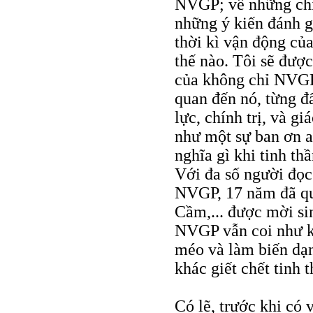
NVGP; về những chìm
những ý kiến đánh g
thời kì vận động của
thế nào. Tôi sẽ được
của không chỉ NVGP 
quan đến nó, từng đ
lực, chính trị, và g
như một sự ban ơn a
nghĩa gì khi tinh t
Với đa số người đọc
NVGP, 17 năm đã qu
Cầm,... được mời sin
NVGP vẫn coi như kh
méo và làm biến dạn
khác giết chết tinh
Có lẽ, trước khi có 