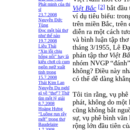
Phát minh của thi
[2]
Việt Bắc
bắt đầu 
sĩ
ví dụ tiêu biểu: tro
23.7.2008
Nguyễn Đức
trên miền Bắc, trên
Tùng
diễn ra một cách tư
Ðọc một bài thơ
như thế nào
và bình luận tập th
19.7.2008
tháng 3/1955, Lê Đ
Liêu Thái
“Xin lỗi chịu
phán tập thơ
Việt B
hổng nổi” hay là
nhóm NVGP “đánh” 
kiểu chơi cù cum
ngôn ngữ xuất
không? Điều này nhà
tinh trong
có thể dễ dàng khẳn
15.7.2008
Thái Kim Lan
Nguyễn Du nghĩ
Tôi tin rằng, vụ phê
gì về “thơ"? Thử
tìm một lý giải
phát, không do một 
8.7.2008
cũng không bắt ngu
Hoàng Hưng
“Luồng run rẩy
sự, vụ phê bình văn 
mới” trong thơ
rộng lớn đầu tiên của
Baudelaire
1.7.2008