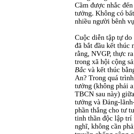
Cầm được nhắc đến n
tưởng. Không có bất 
nhiều người bênh vự
Cuộc diễn tập tự do
đã bắt đầu kết thúc 
rằng, NVGP, thực ra 
trong xã hội cộng s
Bắc
và kết thúc bằ
An? Trong quá trình
tưởng (không phải a
TBCN sau này) giữa
tưởng và Đảng-lãnh-
phần thắng cho tư t
tinh thần độc lập tr
nghĩ, không cần phả