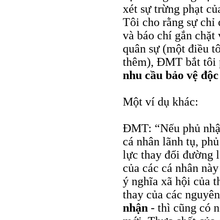
xét sự trừng phạt c
Tôi cho rằng sự chỉ
và báo chí gắn chặt 
quân sự (một điều tô
thêm), ĐMT bắt tôi 
nhu cầu bảo vệ độc
Một ví dụ khác:
ĐMT: “Nếu phủ nhận
cá nhân lãnh tụ, phủ
lực thay đổi đường l
của các cá nhân này
ý nghĩa xã hội của 
thay của các nguyê
nhận
- thì cũng có 