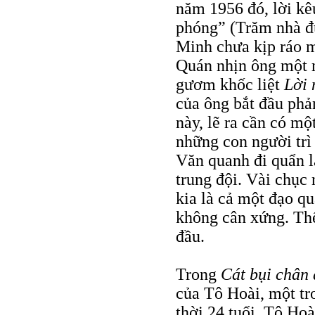
năm 1956 đó, lời kê
phóng” (Trăm nhà đu
Minh chưa kịp ráo m
Quán nhịn ông một 
gươm khốc liệt
Lời 
của ông bắt đầu phả
này, lẽ ra cần có m
những con người trì
Văn quanh đi quẩn l
trung đội. Vài chục
kia là cả một đạo q
không cân xứng. Thế 
đầu.
Trong
Cát bụi chân 
của Tô Hoài, một t
thời 24 tuổi, Tô Hoà