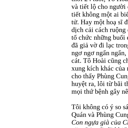
và tiết lộ cho người
tiết không một ai bi
tử. Hay một hoạ sĩ 
dịch cải cách ruộng
tổ chức những buổi 
đã giả vờ đi lạc tro
ngơ ngơ ngẩn ngẩn,
cát. Tô Hoài cũng c
xung kích khác của
cho thấy Phùng Cun
huyệt ra, lôi từ bãi
mọi thứ bệnh gây nê
Tôi không có ý so s
Quán và Phùng Cung
Con ngựa già của C