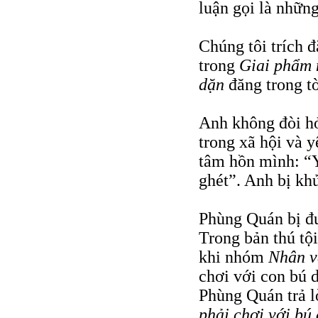
luận gọi là nhữn
Chúng tôi trích 
trong
Giai phẩm
dặn
đăng trong tờ
Anh không đòi hỏ
trong xã hội và y
tâm hồn mình: “Y
ghét”. Anh bị kh
Phùng Quán bị đưa
Trong bản thú tội
khi nhóm
Nhân v
chơi với con bú d
Phùng Quán trả l
phải chơi với bú