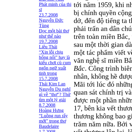
tới năm 1959, khi n
Phát minh của thi
sĩ
bị chính quyền cộng 
23.7.2008
dở, đến độ tiếng ta 
Nguyễn Đức
Tùng
phải trấn an dân ch
Ðọc một bài thơ
trên toàn miền Bắc,
như thế nào
19.7.2008
sau một thời gian dà
Liêu Thái
một tác phẩm viết về
“Xin lỗi chịu
hổng nổi” hay là
văn nghệ sĩ miền B
kiểu chơi cù cum
Bắc
. Công trình biê
ngôn ngữ xuất
tinh trong
nhân, không hề đượ
15.7.2008
Mãi tới lúc đó nhữn
Thái Kim Lan
Nguyễn Du nghĩ
quan sát chính trị v
gì về “thơ"? Thử
được một phần những
tìm một lý giải
8.7.2008
17, bên kia vết thư
Hoàng Hưng
thương không bao giờ
“Luồng run rẩy
mới” trong thơ
trăm năm nữa. Bởi v
Baudelaire
1.7.2008