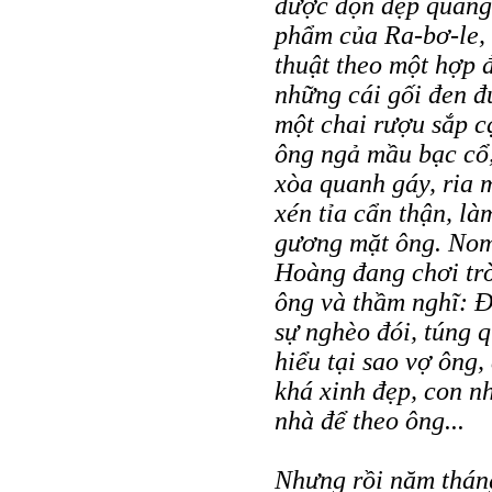
được dọn dẹp quang 
phẩm của Ra-bơ-le, 
thuật theo một hợp 
những cái gối đen đ
một chai rượu sắp cạ
ông ngả mầu bạc cổ,
xòa quanh gáy, ria 
xén tỉa cẩn thận, là
gương mặt ông. Nom
Hoàng đang chơi tr
ông và thầm nghĩ: Đ
sự nghèo đói, túng q
hiểu tại sao vợ ông
khá xinh đẹp, con n
nhà để theo ông...
Nhưng rồi năm thán