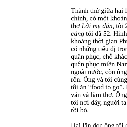
Thành thử giữa hai
chỉnh, có một khoả
thơ
Lời mẹ dặn
, tôi
càng
tôi đã 52. Hìn
khoảng thời gian Phù
có những tiểu dị tr
quân phục, chỗ khác
quân phục miền Nam.
ngoài nước, còn ông
rốn. Ông và tôi cùn
tôi ăn “food to go”. 
văn và làm thơ. Ông
tôi nơi đây, người t
rồi bỏ.
Hai lần đọc ông tôi