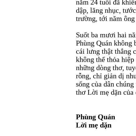
năm 24 tuổi đã khiến
dập, lăng nhục, tướ
trường, tới năm ông 
Suốt ba mươi hai n
Phùng Quán không b
cái lưng thật thẳng
không thể thỏa hiệp 
những dòng thơ, tuy
rỗng, chỉ giản dị nh
sống của dân chúng t
thơ Lời mẹ dặn của 
Phùng Quán
Lời mẹ dặn