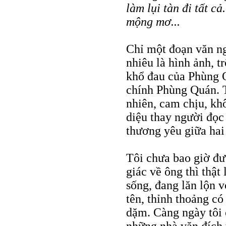
làm lụi tàn đi tất cả.
mộng mơ...
Chỉ một đoạn văn ng
nhiêu là hình ảnh, t
khổ đau của Phùng 
chính Phùng Quán. 
nhiên, cam chịu, kh
diệu thay người đọc
thương yêu giữa hai
Tôi chưa bao giờ đ
giác về ông thì thật
sống, đang lăn lộn v
tên, thỉnh thoảng có
dặm. Càng ngày tôi 