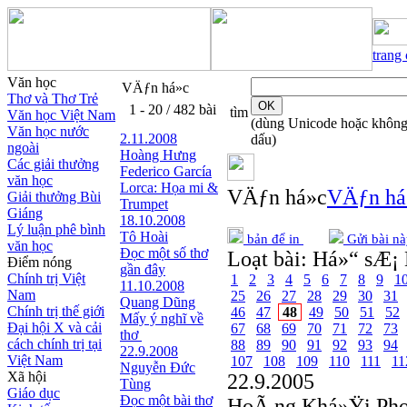
trang
Văn học
VÄƒn há»c
Thơ và Thơ Trẻ
1 - 20 / 482 bài
tìm
Văn học Việt Nam
(dùng Unicode hoặc khôn
Văn học nước
2.11.2008
dấu)
ngoài
Hoàng Hưng
Các giải thưởng
Federico García
văn học
Lorca: Họa mi &
VÄƒn há»c
VÄƒn há
Giải thưởng Bùi
Trumpet
Giáng
18.10.2008
Lý luận phê bình
Tô Hoài
bản để in
Gửi bài nà
văn học
Đọc một số thơ
Loạt bài:
Há»“ sÆ¡ 
Điểm nóng
gần đây
Chính trị Việt
1
2
3
4
5
6
7
8
9
1
11.10.2008
Nam
25
26
27
28
29
30
31
Quang Dũng
Chính trị thế giới
46
47
48
49
50
51
52
Mấy ý nghĩ về
Đại hội X và cải
67
68
69
70
71
72
73
thơ
cách chính trị tại
88
89
90
91
92
93
94
22.9.2008
Việt Nam
107
108
109
110
111
11
Nguyễn Đức
Xã hội
22.9.2005
Tùng
Giáo dục
Đọc một bài thơ
HoÃ ng Khá»Ÿi Ph