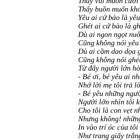
Thấy vui muốn cười
Thấy buồn muốn khó
Yêu ai cứ bảo là yêu
Ghét ai cứ bảo là gh
Dù ai ngon ngọt nu
Cũng không nói yêu
Dù ai cầm dao dọa g
Cũng không nói ghét
Từ đấy người lớn hỏi
- Bé ơi, bé yêu ai n
Nhớ lời mẹ tôi trả lờ
- Bé yêu những ngườ
Người lớn nhìn tôi k
Cho tôi là con vẹt n
Nhưng không! những
In vào trí óc của tôi
Như trang giấy trắng