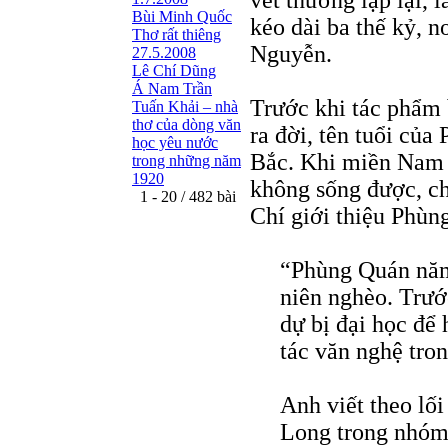
vết thương lập lại,
Bùi Minh Quốc
kéo dài ba thế kỷ, n
Thơ rất thiêng
Nguyễn.
27.5.2008
Lê Chí Dũng
Á Nam Trần
Trước khi tác phẩm
Tuấn Khải – nhà
thơ của dòng văn
ra đời, tên tuổi của
học yêu nước
Bắc. Khi miền Nam b
trong những năm
1920
không sống được, c
1 - 20 / 482 bài
Chí giới thiệu Phùn
“Phùng Quán năm 
niên nghèo. Trước
dự bị đại học để 
tác văn nghệ tron
Anh viết theo lối
Long trong nhóm 