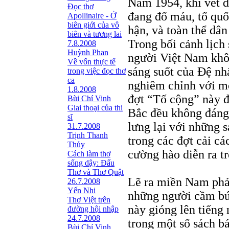
Năm 1954, khi vết 
Đọc thơ
đang đổ máu, tổ quố
Apollinaire - Ở
biên giới của vô
hận, và toàn thể dân
biên và tương lai
Trong bối cảnh lịc
7.8.2008
Huỳnh Phan
người Việt Nam khôn
Về vốn thực tế
sáng suốt của Đệ nh
trong việc đọc thơ
ca
nghiêm chỉnh với mọ
1.8.2008
đợt “Tố cộng” này đế
Bùi Chí Vinh
Giai thoại của thi
Bắc đều không đáng 
sĩ
lưng lại với những 
31.7.2008
Trịnh Thanh
trong các đợt cải các
Thủy
cường hào diễn ra tr
Cách làm thơ
sống dậy: Đấu
Thơ và Thơ Quật
Lẽ ra miền Nam phải
26.7.2008
Yến Nhi
những người cầm bút
Thơ Việt trên
này gióng lên tiếng
đường hội nhập
24.7.2008
trong một số sách b
Bùi Chí Vinh