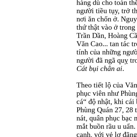
hàng dù cho toàn t
người tiều tụy, trở
nơi ăn chốn ở. Nguy
thứ thật vào ở tron
Trần Dần, Hoàng Cầ
Văn Cao... tan tác 
tính của những người
người đã ngã quỵ tr
Cát bụi chân ai
.
Theo tiết lộ của Vă
phục viên như Phùn
cá“ độ nhật, khi cá
Phùng Quán 27, 28 t
nát, quân phục bạc 
mắt buồn rầu u uẩn
canh, với vẻ lơ đãn