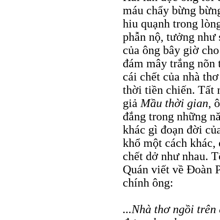
máu chẩy bừng bừng 
hiu quạnh trong lòn
phẫn nộ, tưởng như 
của ông bây giờ cho
đám mây trắng nõn t
cái chết của nhà thơ
thời tiền chiến. Tất 
giả
Mầu thời gian
, 
đắng trong những n
khác gì đoạn đời c
khổ một cách khác, 
chết dở như nhau. T
Quán viết về Đoàn P
chính ông:
...Nhà thơ ngồi trê