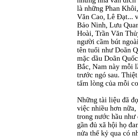
những nhà văn đích
là những Phan Khôi
Văn Cao, Lê Đạt... 
Bảo Ninh, Lưu Qua
Hoài, Trần Văn Thủy.
người cầm bút ngoài
tên tuổi như Doãn Q
mặc dầu Doãn Quốc S
Bắc, Nam này mỗi lầ
trước ngó sau. Thiệ
tấm lòng của mỗi co
Những tài liệu đã đọ
việc nhiều hơn nữa,
trong nước hầu như 
gần đủ xã hội họ đa
nửa thế kỷ qua có nh