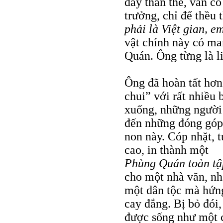
đầy thân thể, vẫn cố
trưởng, chỉ để thều 
phải là Việt gian, e
vật chính này có ma
Quán. Ông từng là li
Ông đã hoàn tất hơ
chui” với rất nhiều 
xuống, những người 
đến những đóng góp
non này. Cóp nhặt, t
cao, in thành một
Phùng Quán toàn tậ
cho một nhà văn, nh
một dân tộc mà hứng
cay đắng. Bị bỏ đói,
được sống như một 