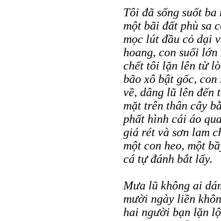
Tôi đã sống suốt ba 
một bãi đất phù sa 
mọc lút đầu cỏ dại 
hoang, con suối lớn
chết tôi lặn lên từ 
bão xô bật gốc, con
về, dâng lũ lên đến 
mặt trên thân cây b
phất hình cái áo qu
giá rét và sơn lam 
một con heo, một bầy
cá tự đánh bắt lấy.
Mưa lũ không ai dám
mười ngày liền khôn
hai người bạn lặn l