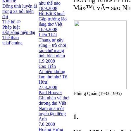
Kinh tế
như thế nào
Đồng tính luyến ái
Má»™t vÃ¬ sao NhÃ
18.9.2008
trong xã hội hiện
Hồ Bất Khuất
đại
Gặp trưởng lão
Thế hệ @
làng thơ Việt
Pháp luật
16.9.2008
Đời sống hiện đại
Liêu Thái
Thể thao
Tháng tư gãy
talaFemina
súng – trò chơi
ráp chữ mang
tính biểu niệm
1.9.2008
Cao Trần
Ai biểu không
làm thơ như Tố
Hữu!
27.8.2008
Paul Hoover
Phùng Quán (1933-1995)
Ghi nhận về thơ
đương đại Việt
Nam qua một
tuyển tập tiếng
1.
Anh
7.8.2008
Hoàng Hưng