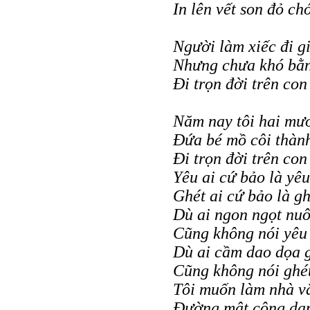
In lên vết son đỏ chó
Người làm xiếc đi g
Nhưng chưa khó bằn
Đi trọn đời trên con
Năm nay tôi hai mư
Đứa bé mồ côi thàn
Đi trọn đời trên con
Yêu ai cứ bảo là yêu
Ghét ai cứ bảo là gh
Dù ai ngon ngọt nu
Cũng không nói yêu
Dù ai cầm dao dọa g
Cũng không nói ghé
Tôi muốn làm nhà v
Đường mật công dan