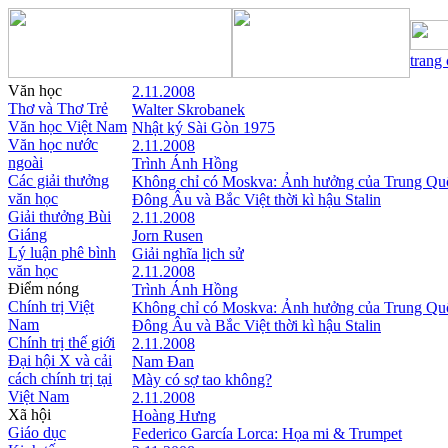
trang
Văn học
2.11.2008
Thơ và Thơ Trẻ
Walter Skrobanek
Văn học Việt Nam
Nhật ký Sài Gòn 1975
Văn học nước
2.11.2008
ngoài
Trình Ánh Hồng
Các giải thưởng
Không chỉ có Moskva: Ảnh hưởng của Trung Qu
văn học
Đông Âu và Bắc Việt thời kì hậu Stalin
Giải thưởng Bùi
2.11.2008
Giáng
Jorn Rusen
Lý luận phê bình
Giải nghĩa lịch sử
văn học
2.11.2008
Điểm nóng
Trình Ánh Hồng
Chính trị Việt
Không chỉ có Moskva: Ảnh hưởng của Trung Qu
Nam
Đông Âu và Bắc Việt thời kì hậu Stalin
Chính trị thế giới
2.11.2008
Đại hội X và cải
Nam Đan
cách chính trị tại
Mày có sợ tao không?
Việt Nam
2.11.2008
Xã hội
Hoàng Hưng
Giáo dục
Federico García Lorca: Họa mi & Trumpet