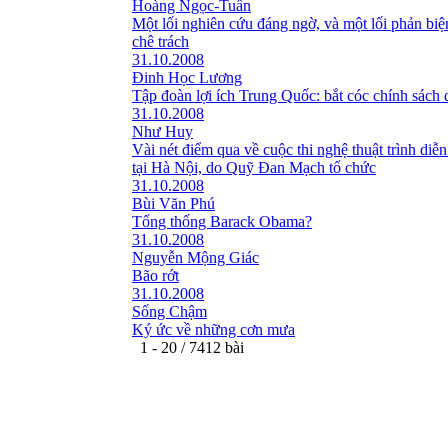
Hoàng Ngọc-Tuấn
Một lối nghiên cứu đáng ngờ, và một lối phản bi
chê trách
31.10.2008
Đinh Học Lương
Tập đoàn lợi ích Trung Quốc: bắt cóc chính sách 
31.10.2008
Như Huy
Vài nét điểm qua về cuộc thi nghệ thuật trình diễn
tại Hà Nội, do Quỹ Đan Mạch tổ chức
31.10.2008
Bùi Văn Phú
Tổng thống Barack Obama?
31.10.2008
Nguyễn Mộng Giác
Bão rớt
31.10.2008
Sống Chậm
Ký ức về những cơn mưa
1 - 20 / 7412 bài