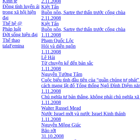
Kinh tế
2.11.2008
Đồng tính luyến ái
Kiệt Tấn
trong xã hội hiện
Buồn nôn, Sartre thơ thẩn trước cổng chùa
đại
2.11.2008
Thế hệ @
Kiệt Tấn
Pháp luật
Buồn nôn, Sartre thơ thẩn trước cổng chùa
Đời sống hiện đại
1.11.2008
Thể thao
Phạm Quốc Lộc
talaFemina
Hói và diễn ngôn
1.11.2008
Lê Hải
Từ chuyện kể đến bản sắc
1.11.2008
Nguyễn Tường Tâm
Cuộc biểu tình đầu tiên của “quần chúng tự phát”
cách mạng lật đổ Tổng thống Ngô Đình Diệm nă
1.11.2008
Chủ nghĩa tư bản thắng, không phải chủ nghĩa xã
1.11.2008
Walter Russel Mead
Nước Israel mới và nước Israel Kinh thánh
1.11.2008
Nguyễn Mộng Giác
Bão rớt
31.10.2008