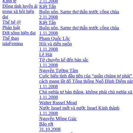
Kinh tế
2.11.2008
Đồng tính luyến ái
Kiệt Tấn
trong xã hội hiện
Buồn nôn, Sartre thơ thẩn trước cổng chùa
đại
2.11.2008
Thế hệ @
Kiệt Tấn
Pháp luật
Buồn nôn, Sartre thơ thẩn trước cổng chùa
Đời sống hiện đại
1.11.2008
Thể thao
Phạm Quốc Lộc
talaFemina
Hói và diễn ngôn
1.11.2008
Lê Hải
Từ chuyện kể đến bản sắc
1.11.2008
Nguyễn Tường Tâm
Cuộc biểu tình đầu tiên của “quần chúng tự phát”
cách mạng lật đổ Tổng thống Ngô Đình Diệm nă
1.11.2008
Chủ nghĩa tư bản thắng, không phải chủ nghĩa xã
1.11.2008
Walter Russel Mead
Nước Israel mới và nước Israel Kinh thánh
1.11.2008
Nguyễn Mộng Giác
Bão rớt
31.10.2008