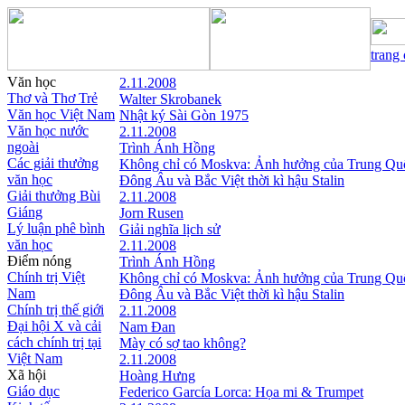
trang
Văn học
2.11.2008
Thơ và Thơ Trẻ
Walter Skrobanek
Văn học Việt Nam
Nhật ký Sài Gòn 1975
Văn học nước
2.11.2008
ngoài
Trình Ánh Hồng
Các giải thưởng
Không chỉ có Moskva: Ảnh hưởng của Trung Qu
văn học
Đông Âu và Bắc Việt thời kì hậu Stalin
Giải thưởng Bùi
2.11.2008
Giáng
Jorn Rusen
Lý luận phê bình
Giải nghĩa lịch sử
văn học
2.11.2008
Điểm nóng
Trình Ánh Hồng
Chính trị Việt
Không chỉ có Moskva: Ảnh hưởng của Trung Qu
Nam
Đông Âu và Bắc Việt thời kì hậu Stalin
Chính trị thế giới
2.11.2008
Đại hội X và cải
Nam Đan
cách chính trị tại
Mày có sợ tao không?
Việt Nam
2.11.2008
Xã hội
Hoàng Hưng
Giáo dục
Federico García Lorca: Họa mi & Trumpet