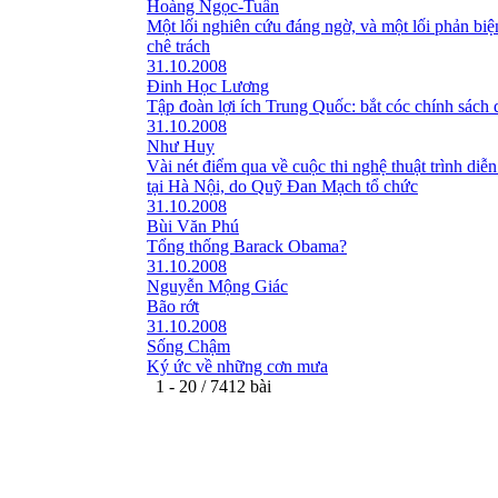
Hoàng Ngọc-Tuấn
Một lối nghiên cứu đáng ngờ, và một lối phản bi
chê trách
31.10.2008
Đinh Học Lương
Tập đoàn lợi ích Trung Quốc: bắt cóc chính sách 
31.10.2008
Như Huy
Vài nét điểm qua về cuộc thi nghệ thuật trình diễn
tại Hà Nội, do Quỹ Đan Mạch tổ chức
31.10.2008
Bùi Văn Phú
Tổng thống Barack Obama?
31.10.2008
Nguyễn Mộng Giác
Bão rớt
31.10.2008
Sống Chậm
Ký ức về những cơn mưa
1 - 20 / 7412 bài