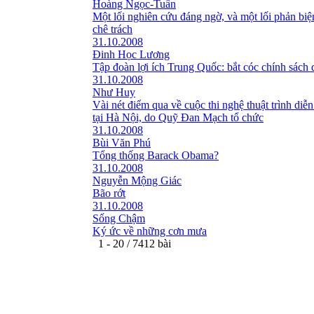
Hoàng Ngọc-Tuấn
Một lối nghiên cứu đáng ngờ, và một lối phản bi
chê trách
31.10.2008
Đinh Học Lương
Tập đoàn lợi ích Trung Quốc: bắt cóc chính sách 
31.10.2008
Như Huy
Vài nét điểm qua về cuộc thi nghệ thuật trình diễn
tại Hà Nội, do Quỹ Đan Mạch tổ chức
31.10.2008
Bùi Văn Phú
Tổng thống Barack Obama?
31.10.2008
Nguyễn Mộng Giác
Bão rớt
31.10.2008
Sống Chậm
Ký ức về những cơn mưa
1 - 20 / 7412 bài