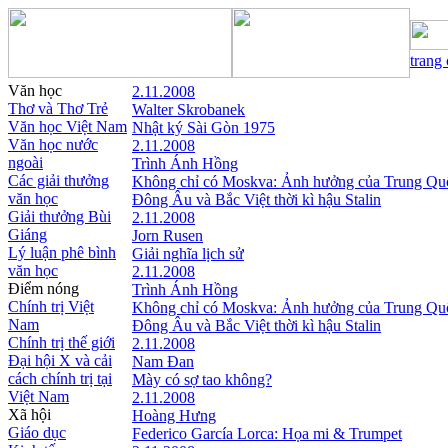
trang
Văn học
2.11.2008
Thơ và Thơ Trẻ
Walter Skrobanek
Văn học Việt Nam
Nhật ký Sài Gòn 1975
Văn học nước
2.11.2008
ngoài
Trình Ánh Hồng
Các giải thưởng
Không chỉ có Moskva: Ảnh hưởng của Trung Qu
văn học
Đông Âu và Bắc Việt thời kì hậu Stalin
Giải thưởng Bùi
2.11.2008
Giáng
Jorn Rusen
Lý luận phê bình
Giải nghĩa lịch sử
văn học
2.11.2008
Điểm nóng
Trình Ánh Hồng
Chính trị Việt
Không chỉ có Moskva: Ảnh hưởng của Trung Qu
Nam
Đông Âu và Bắc Việt thời kì hậu Stalin
Chính trị thế giới
2.11.2008
Đại hội X và cải
Nam Đan
cách chính trị tại
Mày có sợ tao không?
Việt Nam
2.11.2008
Xã hội
Hoàng Hưng
Giáo dục
Federico García Lorca: Họa mi & Trumpet