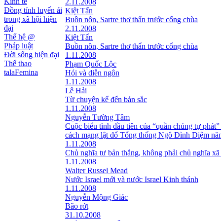
Kinh tế
2.11.2008
Đồng tính luyến ái
Kiệt Tấn
trong xã hội hiện
Buồn nôn, Sartre thơ thẩn trước cổng chùa
đại
2.11.2008
Thế hệ @
Kiệt Tấn
Pháp luật
Buồn nôn, Sartre thơ thẩn trước cổng chùa
Đời sống hiện đại
1.11.2008
Thể thao
Phạm Quốc Lộc
talaFemina
Hói và diễn ngôn
1.11.2008
Lê Hải
Từ chuyện kể đến bản sắc
1.11.2008
Nguyễn Tường Tâm
Cuộc biểu tình đầu tiên của “quần chúng tự phát”
cách mạng lật đổ Tổng thống Ngô Đình Diệm nă
1.11.2008
Chủ nghĩa tư bản thắng, không phải chủ nghĩa xã
1.11.2008
Walter Russel Mead
Nước Israel mới và nước Israel Kinh thánh
1.11.2008
Nguyễn Mộng Giác
Bão rớt
31.10.2008