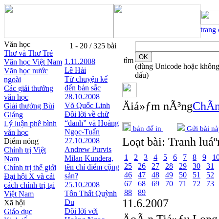
trang
Văn học
1 - 20 / 325 bài
Thơ và Thơ Trẻ
tìm
1.11.2008
Văn học Việt Nam
(dùng Unicode hoặc khôn
Lê Hải
Văn học nước
dấu)
Từ chuyện kể
ngoài
đến bản sắc
Các giải thưởng
28.10.2008
văn học
Äiá»ƒm nÃ³ng
ChÃ­n
Võ Quốc Linh
Giải thưởng Bùi
Đôi lời về chữ
Giáng
“danh” và Hoàng
Lý luận phê bình
bản để in
Gửi bài nà
Ngọc-Tuấn
văn học
Loạt bài:
Tranh luáº
27.10.2008
Điểm nóng
Andrew Purvis
Chính trị Việt
1
2
3
4
5
6
7
8
9
1
Milan Kundera,
Nam
25
26
27
28
29
30
31
tên chỉ điểm cộng
Chính trị thế giới
46
47
48
49
50
51
52
sản?
Đại hội X và cải
67
68
69
70
71
72
73
25.10.2008
cách chính trị tại
88
89
Tôn Thất Quỳnh
Việt Nam
11.6.2007
Du
Xã hội
Đôi lời với
Giáo dục