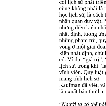
coi lịch sử phát tri
cũng không phải là n
học lịch sử, là các
nhãn quan duy vật. M
những điều kiện nhất
nhất định, tương ứng
những phạm trù, quy 
vong ở một giai đoạn
kiện nhất định, chứ
có. Ví dụ, “giá trị”
lịch sử, trong khi “
vĩnh viễn. Quy luật g
mang tính lịch sử… 
Kaufman đã viết, và 
lần xuất bản thứ ha
“
Người ta có thể nó