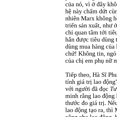
của nó, vì ở đây kh
hệ này chấm dứt cùn
nhiên Marx không hề
triển sản xuất, như ở
chỉ quan tâm tới tiê
hắn được tiêu dùng 
dùng mua hàng của h
chứ! Không tin, ngó
của chị em phụ nữ 
Tiếp theo, Hà Sĩ Phu
tính giá trị lao độn
với người đã đọc
Tư
minh rằng lao động k
thước đo giá trị. Nế
lao động tạo ra, thì