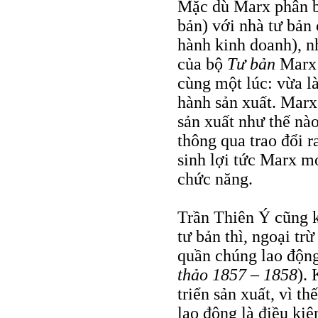
Mặc dù Marx phân bi
bản) với nhà tư bản 
hành kinh doanh), n
của bộ
Tư bản
Marx 
cùng một lúc: vừa là
hành sản xuất. Marx
sản xuất như thế nào,
thông qua trao đổi r
sinh lợi tức Marx mớ
chức năng.
Trần Thiên Ý cũng k
tư bản thì, ngoại t
quần chúng lao động
thảo 1857 – 1858
).
triển sản xuất, vì th
lao động là điều kiệ