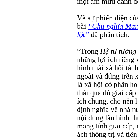
một âm mưu đánh đ
Về sự phiến diện củ
bài
“Chủ nghĩa Marx
lột”
đã phân tích:
“Trong
Hệ tư tưởng
những lợi ích riêng
hình thái xã hội tách
ngoài và đứng trên x
là xã hội có phân ho
thái qua đó giai cấp 
ích chung, cho nên 
định nghĩa về nhà nư
nội dung lẫn hình th
mang tính giai cấp, 
ách thống trị và tiế