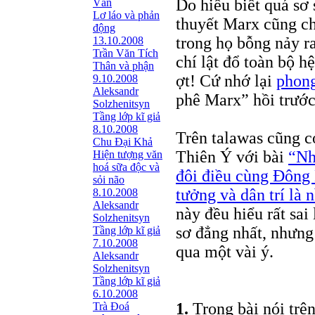
Do hiểu biết quá sơ 
Văn
Lơ láo và phản
thuyết Marx cũng ch
động
trong họ bỗng nảy r
13.10.2008
Trần Văn Tích
chí lật đổ toàn bộ 
Thân và phận
ợt! Cứ nhớ lại
phong
9.10.2008
Aleksandr
phê Marx” hồi trướ
Solzhenitsyn
Tầng lớp kĩ giả
8.10.2008
Trên talawas cũng c
Chu Đại Khả
Thiên Ý với bài
“Nh
Hiện tượng văn
hoá sữa độc và
đôi điều cùng Đông
sỏi não
tưởng và dân trí là
8.10.2008
Aleksandr
này đều hiểu rất sai
Solzhenitsyn
sơ đẳng nhất, nhưng
Tầng lớp kĩ giả
7.10.2008
qua một vài ý.
Aleksandr
Solzhenitsyn
Tầng lớp kĩ giả
6.10.2008
1.
Trong bài nói trê
Trà Đoá