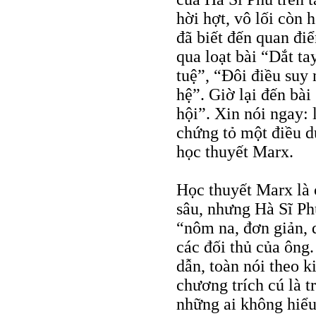
hời hợt, vô lối còn
đã biết đến quan đi
qua loạt bài “Dắt ta
tuệ”, “Đôi điều suy
hệ”. Giờ lại đến bài
hội”. Xin nói ngay: 
chứng tỏ một điều d
học thuyết Marx.
Học thuyết Marx là 
sâu, nhưng Hà Sĩ Phu
“nôm na, đơn giản, 
các đối thủ của ông.
dẫn, toàn nói theo k
chương trích cú là t
những ai không hiểu 