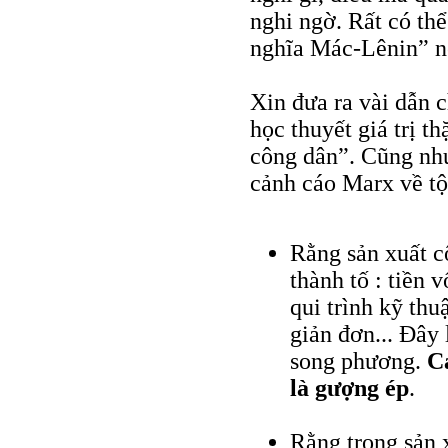
nghi ngờ. Rất có th
nghĩa Mác-Lênin” n
Xin đưa ra vài dẫn 
học thuyết giá trị t
công dân”. Cũng nh
cảnh cáo Marx về tộ
Rằng sản xuất c
thành tố : tiền 
qui trình kỹ th
giản đơn... Đây
song phương.
C
là gượng ép
.
Rằng trong sản x