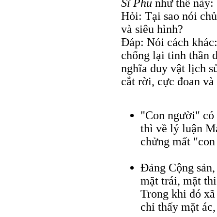
Sĩ Phu
như thế này:
Hỏi: Tại sao nói ch
và siêu hình?
Đáp: Nói cách khác:
chống lại tinh thần 
nghĩa duy vật lịch s
cắt rời, cực đoan và
"Con người" có 
thì về lý luận 
chửng mất "con 
Đảng Cộng sản, 
mặt trái, mặt th
Trong khi đó xã
chỉ thấy mặt ác,