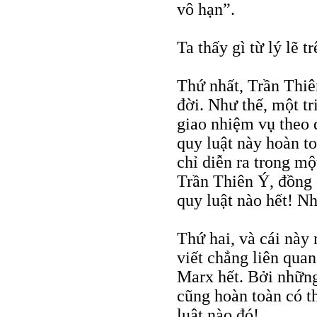
vô hạn”.
Ta thấy gì từ lý lẽ 
Thứ nhất, Trần Thiê
đời. Như thế, một tr
giao nhiệm vụ theo d
quy luật này hoàn to
chỉ diễn ra trong mộ
Trần Thiên Ý, đồng c
quy luật nào hết! N
Thứ hai, và cái này
viết chẳng liên quan
Marx hết. Bởi những
cũng hoàn toàn có th
luật nào đó!