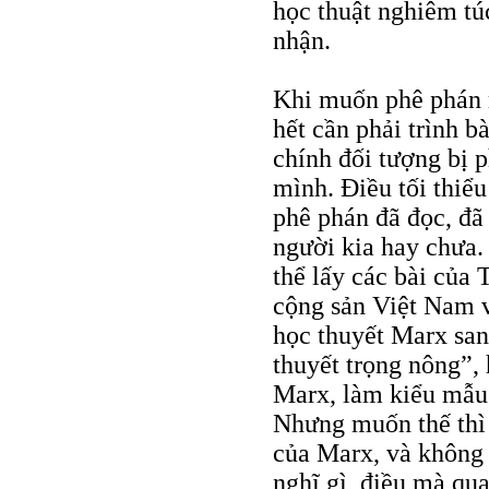
học thuật nghiêm tú
nhận.
Khi muốn phê phán m
hết cần phải trình bà
chính đối tượng bị 
mình. Điều tối thiểu
phê phán đã đọc, đã
người kia hay chưa.
thể lấy các bài của
cộng sản Việt Nam v
học thuyết Marx san
thuyết trọng nông”,
Marx, làm kiểu mẫu
Nhưng muốn thế thì 
của Marx, và không 
nghĩ gì, điều mà qua