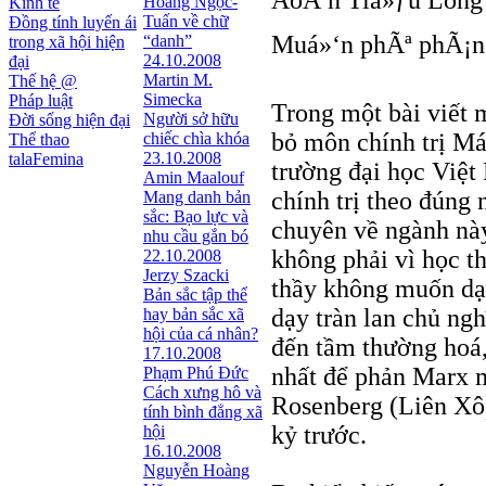
ÄoÃ n Tiá»ƒu Long
Hoàng Ngọc-
Kinh tế
Tuấn về chữ
Đồng tính luyến ái
Muá»‘n phÃª phÃ¡n 
“danh”
trong xã hội hiện
24.10.2008
đại
Martin M.
Thế hệ @
Simecka
Pháp luật
Trong một bài viết 
Người sở hữu
Đời sống hiện đại
bỏ môn chính trị Má
chiếc chìa khóa
Thể thao
23.10.2008
talaFemina
trường đại học Việt
Amin Maalouf
chính trị theo đúng
Mang danh bản
sắc: Bạo lực và
chuyên về ngành này
nhu cầu gắn bó
không phải vì học t
22.10.2008
Jerzy Szacki
thầy không muốn dạy
Bản sắc tập thể
dạy tràn lan chủ ngh
hay bản sắc xã
hội của cá nhân?
đến tầm thường hoá,
17.10.2008
nhất để phản Marx m
Phạm Phú Đức
Cách xưng hô và
Rosenberg (Liên Xô
tính bình đẳng xã
kỷ trước.
hội
16.10.2008
Nguyễn Hoàng