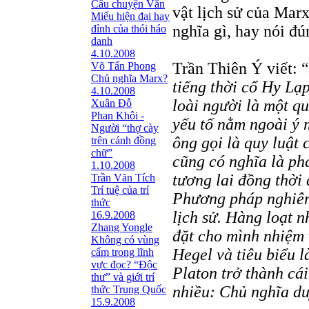
Câu chuyện Văn
vật lịch sử của Mar
Miếu hiện đại hay
nghĩa gì, hay nói đú
đỉnh của thói háo
danh
4.10.2008
Trần Thiên Ý viết: “
Võ Tấn Phong
Chủ nghĩa Marx?
tiếng thời cổ Hy Lạp
4.10.2008
loài người là một qu
Xuân Đỗ
Phan Khôi -
yếu tố nằm ngoài ý
Người “thợ cày
ông gọi là quy luật 
trên cánh đồng
chữ”
cũng có nghĩa là phá
1.10.2008
tương lai đồng thời 
Trần Văn Tích
Trí tuệ của trí
Phương pháp nghiên
thức
lịch sử. Hàng loạt n
16.9.2008
Zhang Yongle
đặt cho mình nhiệm v
Không có vùng
Hegel và tiêu biểu l
cấm trong lĩnh
vực đọc? “Ðộc
Platon trở thành cá
thư” và giới trí
nhiều: Chủ nghĩa du
thức Trung Quốc
15.9.2008