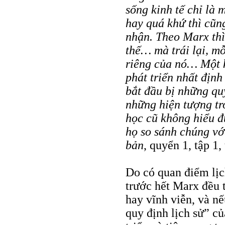
sống kinh tế chỉ là 
hay quá khứ thì cũn
nhận. Theo Marx thì
thế… mà trái lại, mỗ
riêng của nó… Một k
phát triển nhất định
bắt đầu bị những qu
những hiện tượng tr
học cũ không hiểu đ
họ so sánh chúng vớ
bản
, quyển 1, tập 1
Do có quan điểm lịc
trước hết Marx đều 
hay vĩnh viễn, và nế
quy định lịch sử” củ