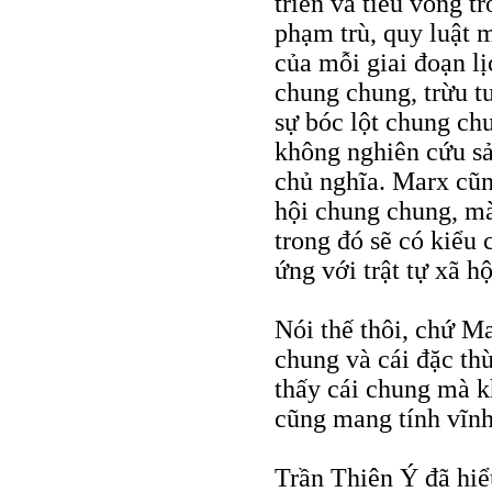
triển và tiêu vong 
phạm trù, quy luật m
của mỗi giai đoạn lị
chung chung, trừu t
sự bóc lột chung c
không nghiên cứu sả
chủ nghĩa. Marx cũn
hội chung chung, mà
trong đó sẽ có kiểu
ứng với trật tự xã 
Nói thế thôi, chứ Ma
chung và cái đặc thù
thấy cái chung mà kh
cũng mang tính vĩnh
Trần Thiên Ý đã hiể