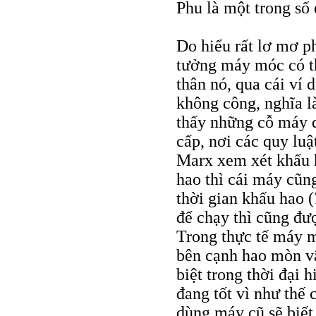
Phu là một trong số 
Do hiểu rất lơ mơ p
tưởng máy móc có thể
thân nó, qua cái ví 
không công, nghĩa là
thấy những cỗ máy 
cấp, nơi các quy lu
Marx xem xét khấu h
hao thì cái máy cũn
thời gian khấu hao (
để chạy thì cũng đư
Trong thực tế máy m
bên cạnh hao mòn vậ
biệt trong thời đại 
đang tốt vì như thế c
dùng máy cũ sẽ biết 