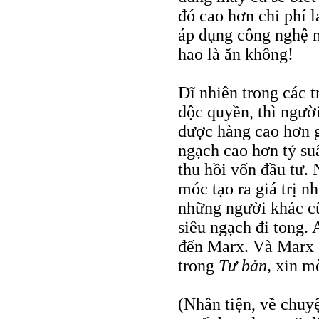
đó cao hơn chi phí l
áp dụng công nghệ 
hao là ăn không!
Dĩ nhiên trong các t
độc quyền, thì ngườ
được hàng cao hơn gi
ngạch cao hơn tỷ su
thu hồi vốn đầu tư.
móc tạo ra giá trị n
những người khác c
siêu ngạch đi tong. 
đến Marx. Và Marx c
trong
Tư bản,
xin m
(Nhân tiện, về chu