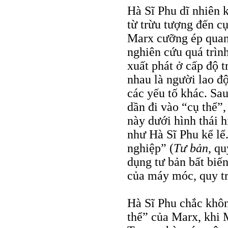
Hà Sĩ Phu dĩ nhiên 
từ trừu tượng đến c
Marx cưỡng ép quan
nghiên cứu quá trình
xuất phát ở cấp độ t
nhau là người lao đ
các yếu tố khác. Sau
dần đi vào “cụ thể”,
này dưới hình thái h
như Hà Sĩ Phu kể lể
nghiệp” (
Tư bản
, q
dụng tư bản bất biến
của máy móc, quy t
Hà Sĩ Phu chắc khôn
thể” của Marx, khi 