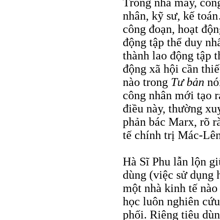
Trong nhà máy, công
nhân, kỹ sư, kế toá
công đoạn, hoạt độ
động tập thể duy nh
thành lao động tập t
động xã hội cần thiế
nào trong
Tư bản
nói
công nhân mới tạo r
điều này, thường xuy
phản bác Marx, rõ r
tế chính trị Mác-Lê
Hà Sĩ Phu lẫn lộn gi
dùng (việc sử dụng 
một nhà kinh tế nào 
học luôn nghiên cứu 
phối. Riêng tiêu dù