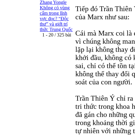
Zhang Yongle
Tiếp đó Trần Thiên 
Không có vùng
cấm trong lĩnh
của Marx như sau:
vực đọc? “Ðộc
thư” và giới trí
thức Trung Quốc
Cái mà Marx coi là q
1 - 20 / 325 bài
vì chúng không mang 
lặp lại không thay đ
khởi đầu, không có 
sai, chỉ có thể tồn t
không thể thay đổi 
soát của con người.
Trần Thiên Ý chỉ ra
tri thức trong khoa 
đã gán cho những qu
trong khoảng thời gi
tự nhiên với những t