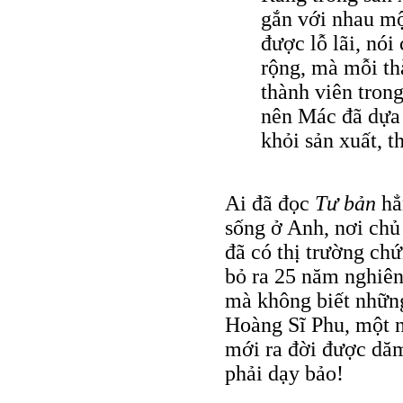
gắn với nhau một
được lỗ lãi, nó
rộng, mà mỗi th
thành viên tron
nên Mác đã dựa t
khỏi sản xuất, t
Ai đã đọc
Tư bản
hẳ
sống ở Anh, nơi chủ 
đã có thị trường ch
bỏ ra 25 năm nghiên
mà không biết những
Hoàng Sĩ Phu, một n
mới ra đời được dăm
phải dạy bảo!