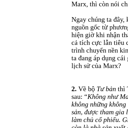
Marx, thì còn nói c
Ngay chúng ta đây, k
nguồn gốc từ phương 
hiện giờ khi nhận th
cả tích cực lẫn tiêu
trình chuyển nền kin
ta đang áp dụng cái
lịch sử của Marx?
2.
Về bộ
Tư bản
thì
sau: “
Không như Mar
không những không b
sản, được tham gia l
làm chủ cổ phiếu. G
còn là nhà sản xuất 