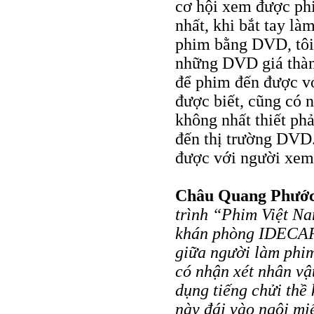
cơ hội xem được ph
nhất, khi bắt tay l
phim bằng DVD, tôi 
những DVD giá thành
để phim đến được vớ
được biết, cũng có 
không nhất thiết phả
đến thị trường DVD.
được với người xem 
Châu Quang Phướ
trình “Phim Việt Na
khán phòng IDECAF 
giữa người làm phi
có nhận xét nhân vậ
dụng tiếng chửi thề 
này đái vào ngôi m