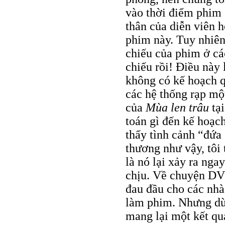
vào thời điểm phim 
thân của diễn viên 
phim này. Tuy nhiên
chiếu của phim ở cá
chiếu rồi! Điều này
không có kế hoạch q
các hệ thống rạp một
của
Mùa len trâu
tại
toán gì đến kế hoạc
thấy tình cảnh “đứa
thương như vậy, tôi
là nó lại xảy ra ng
chịu. Về chuyện DVD
đau đầu cho các nhà
làm phim. Nhưng dù 
mang lại một kết qu