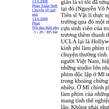
giản là vì tôi đã từ
13.6.2008
Phan Xuân Sinh
tại đó (Nguyễn Võ 
Chuyến về quê
Tiến sĩ Vật lí thực
nhà
13.6.2008
trường qua đó một m
Phan
cựu sinh viên của 
Nỗi đau thân phụ
1 - 20 / 305 bài
trương thêm thanh t
UCLA lại là Hollywo
kinh phí làm phim r
chuyện thường tình.
người Việt Nam, hiệ
những studio lớn nh
phim độc lập ở Mĩ m
trong khoảng chừng 
nhiều. Ở Mĩ chính p
làm phim của những
mang tính thể nghi
lập. Không phải như