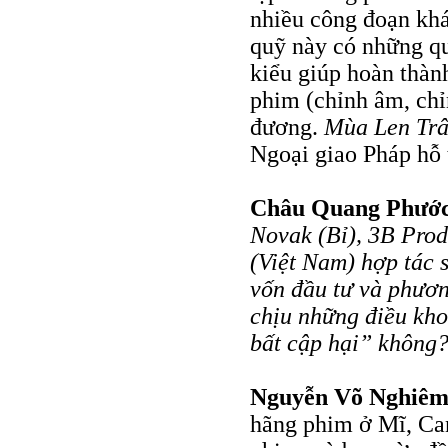
nhiều công đoạn khá
quỹ này có những quỹ
kiểu giúp hoàn thành
phim (chỉnh âm, ch
đương.
Mùa Len Tr
Ngoại giao Pháp hỗ 
Châu Quang Phướ
Novak (Bỉ), 3B Pro
(Việt Nam) hợp tác 
vốn đầu tư và phươn
chịu những điều kho
bất cập hại” không
Nguyễn Võ Nghiê
hãng phim ở Mĩ, Ca