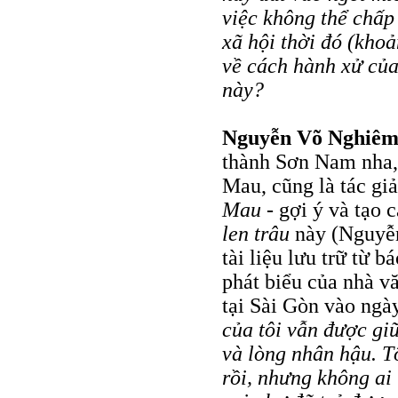
việc không thể chấp
xã hội thời đó (kho
về cách hành xử của
này?
Nguyễn Võ Nghiê
thành Sơn Nam nha, 
Mau, cũng là tác gi
Mau
- gợi ý và tạo
len trâu
này (Nguyễn
tài liệu lưu trữ từ b
phát biểu của nhà v
tại Sài Gòn vào ngà
của tôi vẫn được gi
và lòng nhân hậu. T
rồi, nhưng không ai