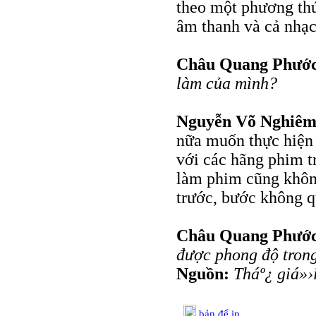
theo một phương thứ
âm thanh và cả nhạc
Châu Quang Phướ
làm của mình?
Nguyễn Võ Nghiê
nữa muốn thực hiện 
với các hãng phim t
làm phim cũng khôn
trước, bước không q
Châu Quang Phướ
được phong độ trong
Nguồn:
Tháº¿ giá»›
bản để in