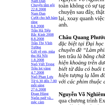
Nam Đan
toàn không có sự tạ
Chuyện tắm gội
22.8.2008
chuyện sau đây, thật
Nam Đan
lại, xoay quanh việ
Cười cho hết hàm
răng
anh.
8.8.2008
Trần Hà Tiệp
Bắc Kinh 2008
Châu Quang Phướ
8.8.2008
đặc biệt tại Đại họ
Trần Thị Vĩnh
Tường
chuyên đề “Làm phi
Gửi về em, mùa
len trâu
là bằng chứn
thu Hà Nội
1.8.2008
hiện khoảng trên dư
Ngô Viết Trọng
biết từ đâu có buổi 
Trận lụt vàng
4.7.2008
hiện tượng lạ lẫm đ
Ngô Phan Lưu
với các phim thuộc 
Từ 6.30 đến 7.00
mỗi sáng
27.6.2008
Nguyễn Võ Nghiê
Đoan Hùng
Ngôn ngữ và...
qua chương trình Ex
mặc cảm