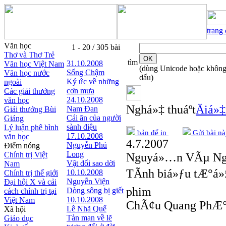
trang
Văn học
1 - 20 / 305 bài
Thơ và Thơ Trẻ
tìm
31.10.2008
Văn học Việt Nam
(dùng Unicode hoặc khôn
Sống Chậm
Văn học nước
dấu)
Ký ức về những
ngoài
cơn mưa
Các giải thưởng
24.10.2008
văn học
Nghá»‡ thuáº­t
Äiá»
Nam Đan
Giải thưởng Bùi
Cái ăn của người
Giáng
sành điệu
Lý luận phê bình
bản để in
Gửi bài nà
17.10.2008
văn học
4.7.2007
Nguyễn Phú
Điểm nóng
Long
Chính trị Việt
Nguyá»…n VÃµ Ng
Vật đổi sao dời
Nam
TÃ­nh biá»ƒu tÆ°á»
10.10.2008
Chính trị thế giới
Nguyễn Viện
Đại hội X và cải
phim
Dòng sông bị giết
cách chính trị tại
10.10.2008
Việt Nam
ChÃ¢u Quang PhÆ°á
Lê Nhã Quế
Xã hội
Tản mạn về lẽ
Giáo dục