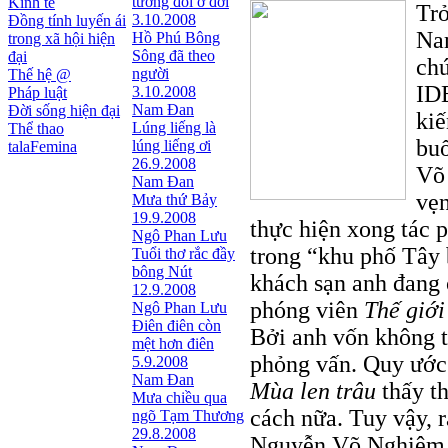
tương đối ở đời
Kinh tế
Trở
3.10.2008
Đồng tính luyến ái
Nam
Hồ Phú Bông
trong xã hội hiện
Sông đã theo
đại
chứ
người
Thế hệ @
ID
3.10.2008
Pháp luật
Nam Đan
Đời sống hiện đại
kiế
Lúng liếng là
Thể thao
bu
lúng liếng ơi
talaFemina
26.9.2008
Võ
Nam Đan
vẹn
Mưa thứ Bảy
19.9.2008
thực hiện xong tác 
Ngô Phan Lưu
trong “khu phố Tây 
Tuổi thơ rắc đầy
bông Nút
khách sạn anh đang
12.9.2008
phóng viên
Thế giới
Ngô Phan Lưu
Điên điên còn
Bởi anh vốn không th
mệt hơn điên
phỏng vấn. Quy ước 
5.9.2008
Nam Đan
Mùa len trâu
thấy th
Mưa chiều qua
cách nữa. Tuy vậy, r
ngõ Tạm Thương
29.8.2008
Nguyễn Võ Nghiêm M