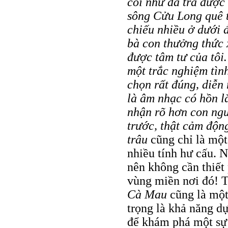
coi như đã trả được
sông Cửu Long quê t
chiếu nhiều ở dưới 
bà con thưởng thức
được tâm tư của tôi
một trắc nghiệm tìn
chọn rất đúng, diễn 
là âm nhạc có hồn 
nhận rõ hơn con ngư
trước, thật cảm động
trâu
cũng chỉ là một
nhiều tính hư cấu. N
nên không cần thiết 
vùng miền nơi đó! 
Cà Mau
cũng là một
trọng là khả năng dự
để khám phá một sự 