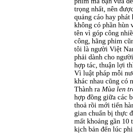
phim mà bạn vừa đề
trọng nhất, nên đượ
quảng cáo hay phát
không có phần hùn 
tên vì góp công nhi
công, hãng phim cũ
tôi là người Việt N
phải dành cho ngườ
hợp tác, thuận lợi 
Vì luật pháp mỗi n
khác nhau cũng có n
Thành ra
Mùa len tr
hợp đồng giữa các bê
thoả rồi mới tiến h
gian chuẩn bị thực đ
mất khoảng gần 10 tu
kịch bản đến lúc ph