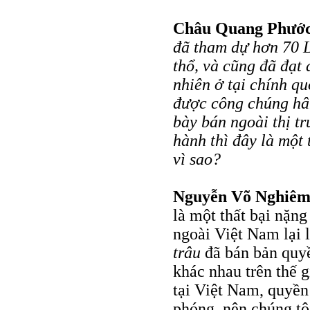
Châu Quang Phướ
đã tham dự hơn 70 L
thổ, và cũng đã đạt 
nhiên ở tại chính q
được công chúng hâ
bày bán ngoài thị t
hành thì đây là một 
vì sao?
Nguyễn Võ Nghiê
là một thất bại nặng
ngoài Việt Nam lại 
trâu
đã bán bản quyề
khác nhau trên thế 
tại Việt Nam, quyền
phóng, nên chúng tô