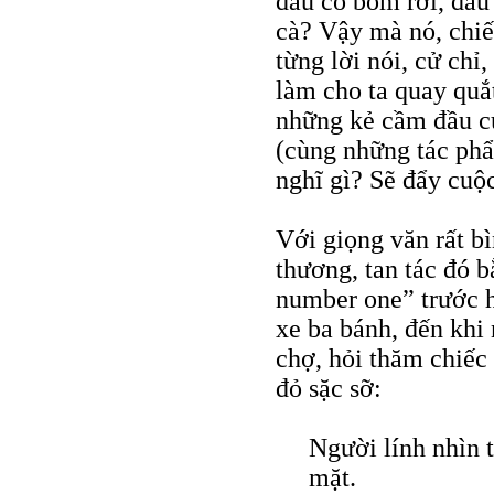
đâu có bom rơi, đâu
cà? Vậy mà nó, chiế
từng lời nói, cử chỉ
làm cho ta quay quắ
những kẻ cầm đầu cu
(cùng những tác phẩ
nghĩ gì? Sẽ đẩy cuộc
Với giọng văn rất bì
thương, tan tác đó 
number one” trước 
xe ba bánh, đến khi 
chợ, hỏi thăm chiế
đỏ sặc sỡ:
Người lính nhìn t
mặt.