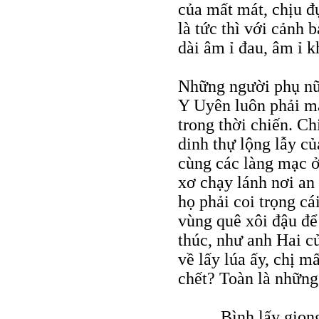
của mất mát, chịu đ
là tức thì với cảnh
dài âm ỉ đau, âm ỉ 
Những người phụ nữ 
Y Uyên luôn phải ma
trong thời chiến. Ch
dinh thự lộng lẫy củ
cùng các làng mạc ở
xơ chạy lánh nơi an 
họ phải coi trọng c
vùng quê xôi đậu để
thúc, như anh Hai c
về lấy lúa ấy, chị m
chết? Toàn là những
… Bình lấy giọng