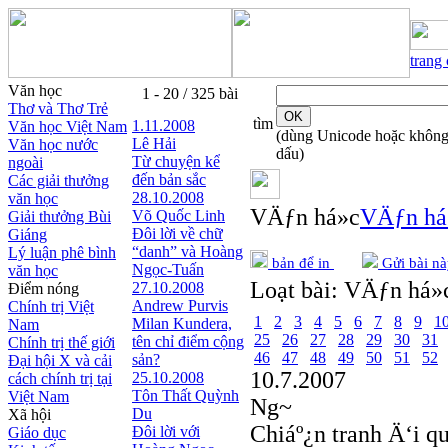
trang
Văn học
1 - 20 / 325 bài
Thơ và Thơ Trẻ
tìm
1.11.2008
Văn học Việt Nam
(dùng Unicode hoặc khôn
Lê Hải
Văn học nước
dấu)
Từ chuyện kể
ngoài
đến bản sắc
Các giải thưởng
28.10.2008
văn học
VÄƒn há»c
VÄƒn há
Võ Quốc Linh
Giải thưởng Bùi
Đôi lời về chữ
Giáng
“danh” và Hoàng
Lý luận phê bình
bản để in
Gửi bài nà
Ngọc-Tuấn
văn học
Loạt bài:
VÄƒn há»c
27.10.2008
Điểm nóng
Andrew Purvis
Chính trị Việt
1
2
3
4
5
6
7
8
9
1
Milan Kundera,
Nam
25
26
27
28
29
30
31
tên chỉ điểm cộng
Chính trị thế giới
46
47
48
49
50
51
52
sản?
Đại hội X và cải
10.7.2007
25.10.2008
cách chính trị tại
Tôn Thất Quỳnh
Việt Nam
Ng~
Du
Xã hội
Chiáº¿n tranh Ä‘i q
Đôi lời với
Giáo dục