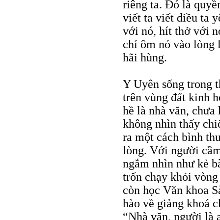
riêng ta. Ðó là quyề
viết ta viết điều ta 
với nó, hít thở với 
chí ôm nó vào lòng 
hãi hùng.
Y Uyên sống trong th
trên vùng đất kinh 
hề là nhà văn, chưa
không nhìn thấy chiế
ra một cách bình th
lòng. Với người cầm
ngắm nhìn như kẻ bà
trốn chạy khỏi vòng 
còn học Văn khoa S
hào về giảng khoá c
“Nhà văn, người là 