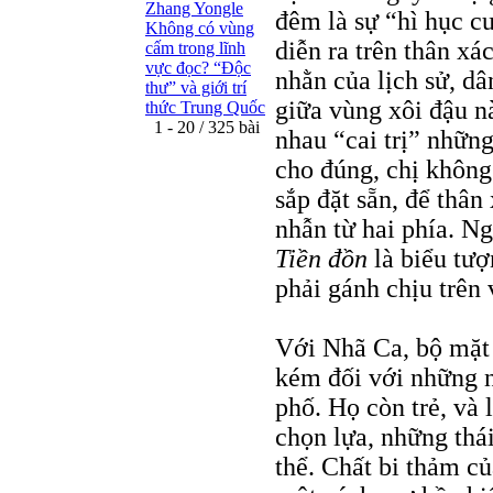
Zhang Yongle
đêm là sự “hì hục c
Không có vùng
diễn ra trên thân x
cấm trong lĩnh
vực đọc? “Ðộc
nhằn của lịch sử, dâ
thư” và giới trí
giữa vùng xôi đậu n
thức Trung Quốc
1 - 20 / 325 bài
nhau “cai trị” những
cho đúng, chị không
sắp đặt sẵn, để thân
nhẫn từ hai phía. Ng
Tiền đồn
là biểu tượ
phải gánh chịu trên 
Với Nhã Ca, bộ mặt 
kém đối với những n
phố. Họ còn trẻ, và
chọn lựa, những thá
thể. Chất bi thảm củ