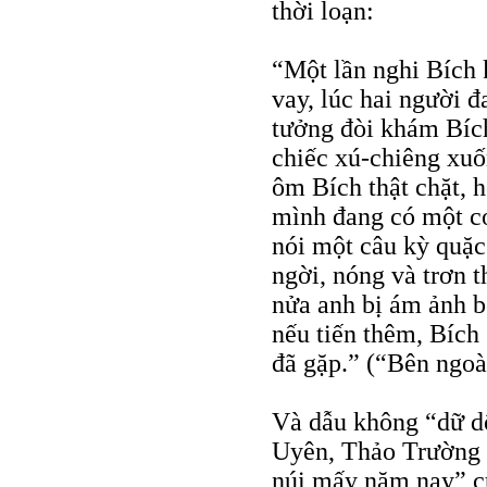
thời loạn:
“Một lần nghi Bích 
vay, lúc hai người 
tưởng đòi khám Bích
chiếc xú-chiêng xuố
ôm Bích thật chặt, 
mình đang có một cơ
nói một câu kỳ quặc
ngời, nóng và trơn 
nửa anh bị ám ảnh b
nếu tiến thêm, Bích
đã gặp.” (“Bên ngoà
Và dẫu không “dữ dộ
Uyên, Thảo Trường 
núi mấy năm nay” c