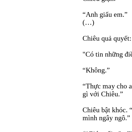
“Anh giấu em.”
(…)
Chiêu quả quyết:
"Có tin những đi
“Không.”
“Thực may cho an
gì với Chiêu.”
Chiêu bật khóc.
mình ngây ngô.”