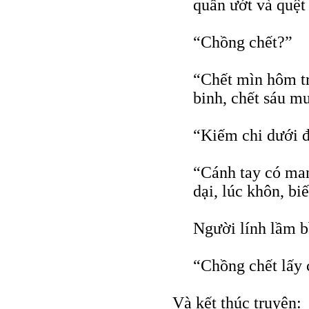
quần ướt và quệt
“Chồng chết?”
“Chết mìn hôm tr
binh, chết sáu m
“Kiếm chi dưới 
“Cánh tay có mang
dại, lúc khôn, biế
Người lính lầm b
“Chồng chết lấy 
Và kết thúc truyện: