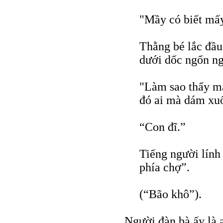
"Mầy có biết mấy
Thằng bé lắc đầu
dưới dốc ngổn ng
"Làm sao thấy mà
đó ai mà dám xu
“Con đĩ.”
Tiếng người lính
phía chợ”.
(“Bão khô”).
Người đàn bà ấy là a