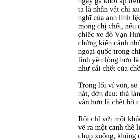
ngày gà khởi ấp trê
ta là nhân vật chỉ x
nghĩ của anh lính lệ
mong chị chết, nếu đ
chiếc xe đò Vạn Hư
chứng kiến cảnh nhớ
ngoại quốc trong ch
lính yên lòng hơn là
như cái chết của ch
Trong lối ví von, so
nát, đớn đau: thà là
vẫn hơn là chết bờ c
Rồi chỉ với một kh
vẽ ra một cảnh thê 
chụp xuống, không c