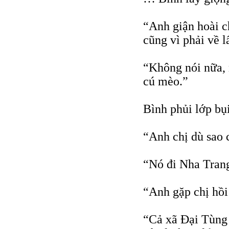
“Anh giận hoài c
cũng vì phải về l
“Không nói nữa, 
cú mèo.”
Bình phủi lớp bụi
“Anh chị dù sao
“Nó đi Nha Tran
“Anh gặp chị hồi
“Cả xã Ðại Tùng 