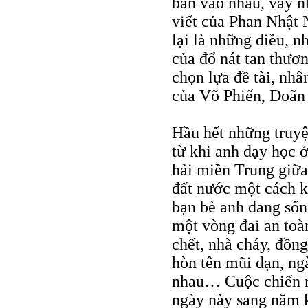
bắn vào nhau, vây n
viết của Phan Nhật
lại là những điều, n
của đổ nát tan thươn
chọn lựa đề tài, nh
của Võ Phiến, Doã
Hầu hết những truyệ
từ khi anh dạy học 
hải miền Trung giữa
đất nước một cách kh
bạn bè anh đang sốn
một vòng đai an toà
chết, nhà cháy, đồn
hòn tên mũi đạn, ng
nhau… Cuộc chiến rấ
ngày này sang năm 