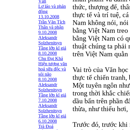
Văn
thức, thượng đế, thâ
Lơ láo và phản
động
thực tế và trí tuệ, c
13.10.2008
Nam không nói, nói 
Trần Văn Tích
Thân và phận
bằng Việt Nam treo 
9.10.2008
bằng Việt Nam có qu
Aleksandr
Solzhenitsyn
thuật chúng ta phải 
Tầng lớp kĩ giả
trên Việt Nam quằn 
8.10.2008
Chu Đại Khả
Hiện tượng văn
Vai trò của Văn học 
hoá sữa độc và
sỏi não
thực tế chiến tranh,
8.10.2008
Một tuyên ngôn như 
Aleksandr
Solzhenitsyn
trong thời khắc chi
Tầng lớp kĩ giả
dầu bẩn trên phần đấ
7.10.2008
Aleksandr
thừa, như thiếu hơi,
Solzhenitsyn
Tầng lớp kĩ giả
6.10.2008
Trước đó, trước khi
Trà Đoá