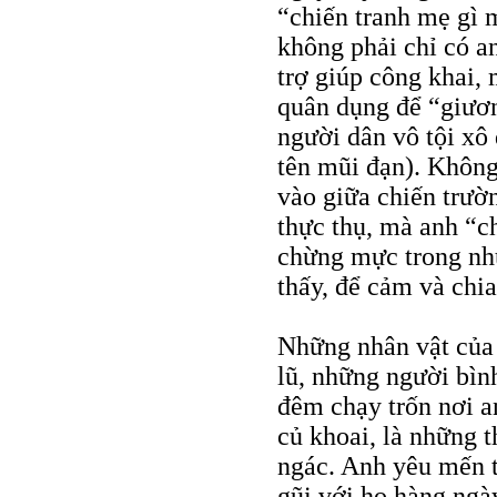
“chiến tranh mẹ gì 
không phải chỉ có a
trợ giúp công khai, 
quân dụng để “giươn
người dân vô tội xô 
tên mũi đạn). Không
vào giữa chiến trườ
thực thụ, mà anh “c
chừng mực trong nhữ
thấy, để cảm và chia
Những nhân vật của
lũ, những người bìn
đêm chạy trốn nơi a
củ khoai, là những t
ngác. Anh yêu mến t
gũi với họ hàng ngà