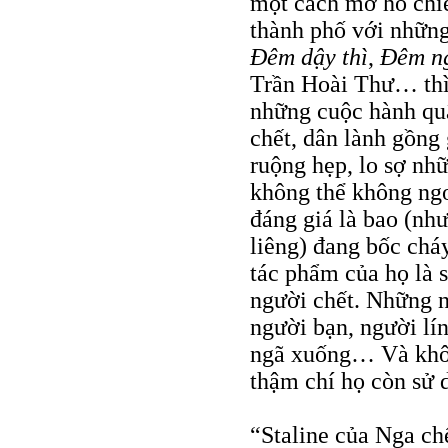
một cách mơ hồ chiế
thành phố với những
Ðêm dậy thì
,
Ðêm ng
Trần Hoài Thư… thì 
những cuộc hành quâ
chết, dân lành gồng
ruộng hẹp, lo sợ nh
không thể không ngo
đáng giá là bao (nh
liêng) đang bốc chá
tác phẩm của họ là s
người chết. Những n
người bạn, người lín
ngã xuống… Và khôn
thậm chí họ còn sử 
“Staline của Nga ch