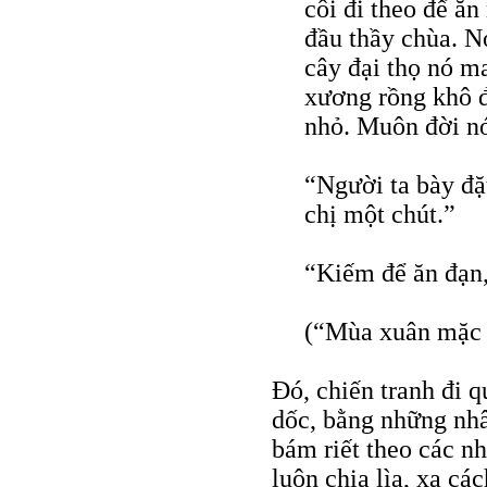
côi đi theo để ă
đầu thầy chùa. N
cây đại thọ nó m
xương rồng khô đ
nhỏ. Muôn đời nó
“Người ta bày đặ
chị một chút.”
“Kiếm để ăn đạn,
(“Mùa xuân mặc 
Ðó, chiến tranh đi 
dốc, bằng những nhân
bám riết theo các n
luôn chia lìa, xa cá