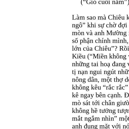
(“Gió cuối năm”)
Làm sao mà Chiêu 
ngô” khi sự chờ đợi
mòn và anh Mường mớ
số phận chính mình,
lớn của Chiêu”? Rồi
Kiều (“Miền không v
những tai hoạ đang 
tị nạn ngui ngút nh
nông dân, một thợ d
không kêu “rắc rắc”
kê ngay bên cạnh. Ð
mò sát tới chân giư
không hề tưởng tượn
mắt ngắm nhìn” một 
anh đụng mặt với nó