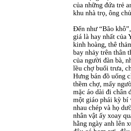
của những đứa trẻ a
khu nhà trọ, ông c
Ðến như “Bão khô”, 
giá là hay nhất của 
kinh hoàng, thê thảm
bay nhảy trên thân t
của người đàn bà, nh
lều chợ buổi trưa, c
Hưng bán đồ uống ch
thềm chợ, mấy người
mặc áo dài đi chân 
một giáo phái kỳ bí
nhau chép và họ dư
nhân vật ấy xoay qu
hằng ngày anh lên x