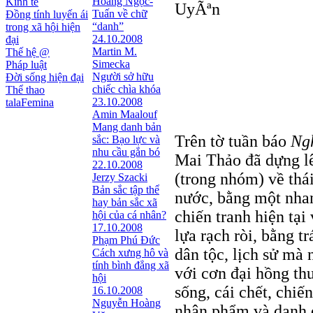
Hoàng Ngọc-
Kinh tế
UyÃªn
Tuấn về chữ
Đồng tính luyến ái
“danh”
trong xã hội hiện
24.10.2008
đại
Martin M.
Thế hệ @
Simecka
Pháp luật
Người sở hữu
Đời sống hiện đại
chiếc chìa khóa
Thể thao
23.10.2008
talaFemina
Amin Maalouf
Mang danh bản
Trên tờ tuần báo
Ng
sắc: Bạo lực và
nhu cầu gắn bó
Mai Thảo đã dựng l
22.10.2008
(trong nhóm) về thái
Jerzy Szacki
Bản sắc tập thể
nước, bằng một nhan
hay bản sắc xã
chiến tranh hiện tại
hội của cá nhân?
17.10.2008
lựa rạch ròi, bằng t
Phạm Phú Đức
dân tộc, lịch sử mà 
Cách xưng hô và
tính bình đẳng xã
với cơn đại hồng th
hội
sống, cái chết, chiế
16.10.2008
Nguyễn Hoàng
nhân phẩm và danh d