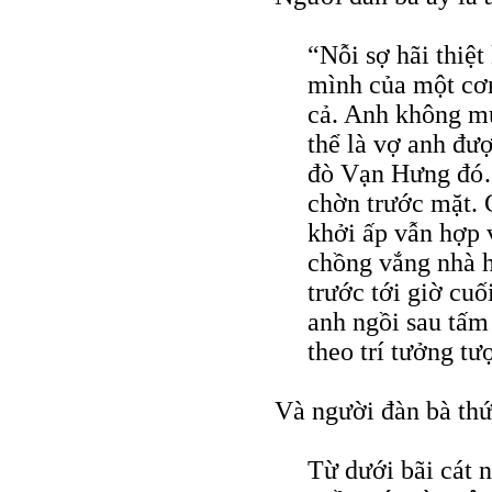
“Nỗi sợ hãi thiệ
mình của một cơ
cả. Anh không m
thể là vợ anh đư
đò Vạn Hưng đó…
chờn trước mặt. 
khởi ấp vẫn hợp 
chồng vắng nhà h
trước tới giờ cuố
anh ngồi sau tấm
theo trí tưởng t
Và người đàn bà thứ
Từ dưới bãi cát n