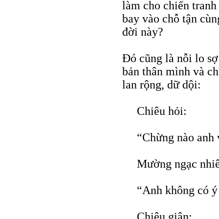
làm cho chiến tranh
bay vào chỗ tận cùn
đời này?
Ðó cũng là nỗi lo s
bản thân mình và ch
lan rộng, dữ dội:
Chiêu hỏi:
“Chừng nào anh v
Mường ngạc nhiê
“Anh không có ý 
Chiêu giận: