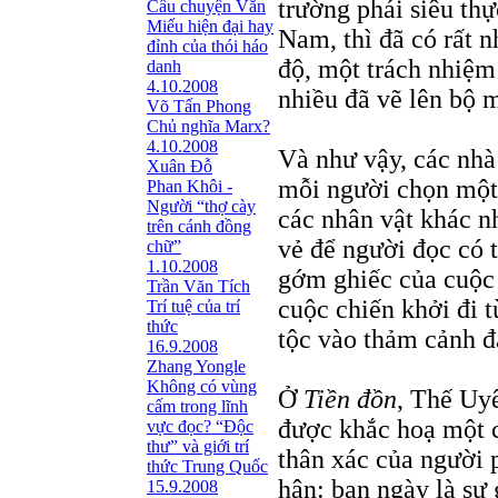
trường phái siêu th
Câu chuyện Văn
Miếu hiện đại hay
Nam, thì đã có rất 
đỉnh của thói háo
độ, một trách nhiệm 
danh
4.10.2008
nhiều đã vẽ lên bộ m
Võ Tấn Phong
Chủ nghĩa Marx?
4.10.2008
Và như vậy, các nhà 
Xuân Đỗ
mỗi người chọn một 
Phan Khôi -
Người “thợ cày
các nhân vật khác 
trên cánh đồng
vẻ để người đọc có t
chữ”
1.10.2008
gớm ghiếc của cuộc 
Trần Văn Tích
cuộc chiến khởi đi
Trí tuệ của trí
thức
tộc vào thảm cảnh đ
16.9.2008
Zhang Yongle
Không có vùng
Ở
Tiền đồn
, Thế Uyê
cấm trong lĩnh
được khắc hoạ một 
vực đọc? “Ðộc
thư” và giới trí
thân xác của người p
thức Trung Quốc
hận: ban ngày là sự
15.9.2008