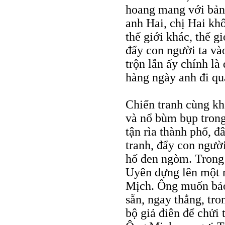
hoang mang với bản
anh Hai, chị Hai kh
thế giới khác, thế g
đẩy con người ta vào
trộn lẫn ấy chính l
hàng ngày anh đi qu
Chiến tranh cùng kh
và nổ bùm bụp trong
tận rìa thành phố, đ
tranh, đẩy con người
hố đen ngòm. Trong 
Uyên dựng lên một n
Mịch. Ông muốn bảo 
sẵn, ngay thẳng, tro
bộ giả điên để chửi