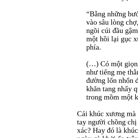
“Bằng những bước
vào sâu lòng chợ
ngồi cúi đầu gậ
một hồi lại gục 
phía.
(…) Có một giọng
như tiếng mẹ thằ
đường lổn nhổn đ
khăn tang nhẩy q
trong mồm một k
Cái khúc xương mà 
tay người chồng chị
xác? Hay đó là khúc