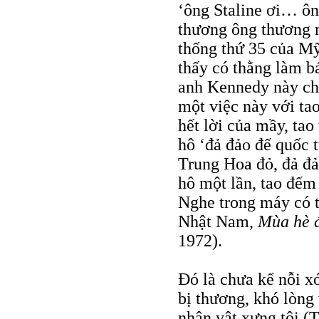
‘ông Staline ơi… ô
thương ông thương 
thống thứ 35 của Mỹ,
thấy có thằng làm b
anh Kennedy này ch
một việc này với tao
hết lời của mầy, tao
hô ‘đả đảo đế quốc 
Trung Hoa đỏ, đả đả
hô một lần, tao đếm 
Nghe trong máy có t
Nhật Nam,
Mùa hè 
1972).
Ðó là chưa kể nỗi x
bị thương, khó lòng 
nhân vật xưng tôi (