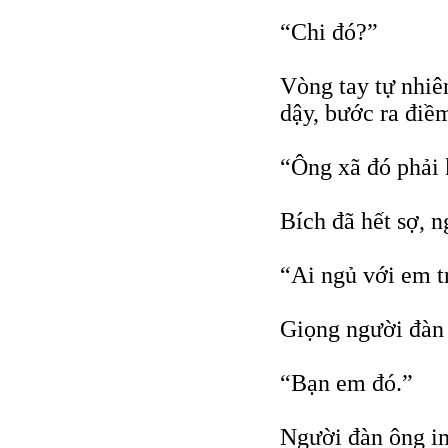
“Chi đó?”
Vòng tay tự nhiê
dậy, bước ra điề
“Ông xã đó phải
Bích đã hết sợ, 
“Ai ngủ với em t
Giọng người đàn 
“Bạn em đó.”
Người đàn ông im