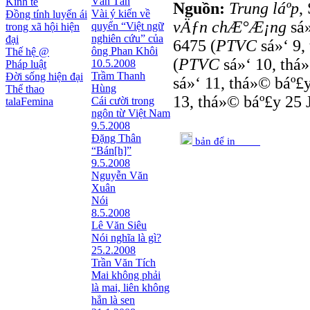
Văn Tân
Kinh tế
Nguồn:
Trung láº­p
,
Vài ý kiến về
Đồng tính luyến ái
vÄƒn chÆ°Æ¡ng
sá»
quyển “Việt ngữ
trong xã hội hiện
nghiên cứu” của
đại
6475 (
PTVC
sá»‘ 9,
ông Phan Khôi
Thế hệ @
(
PTVC
sá»‘ 10, thá»
10.5.2008
Pháp luật
Trầm Thanh
Đời sống hiện đại
sá»‘ 11, thá»© báº£y
Hùng
Thể thao
13, thá»© báº£y 25 J
Cái cười trong
talaFemina
ngôn từ Việt Nam
9.5.2008
Đặng Thân
bản để in
“Bán[h]”
9.5.2008
Nguyễn Văn
Xuân
Nói
8.5.2008
Lê Văn Siêu
Nói nghĩa là gì?
25.2.2008
Trần Văn Tích
Mai không phải
là mai, liên không
hẳn là sen