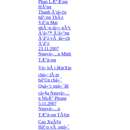
Phan LÆ°Æ¡ng
HÃ¹ng
Thanh Ä‘iá»‡u
tiáº¿ng ThÃ¡i
Váº¡n Mai
nhÃ¬n tá»« gÃ³c
Ä‘á»™ Ä‘á»“ng
Ä‘áº¡i vÃ lá»‹ch
Ä‘áº¡i
23.11.2007
Nguyá»…n Minh
TÆ°á»ng
Vá» bÃ i â€œXin
chá»› lÃ m
báº©n chá»¯
Quá»‘c ngá»¯â€
cá»§a Nguyá»…
n NhÆ° Phong
5.11.2007
Nguyá»…n
TÆ°á»ng TÃ¢m
Cao XuÃ¢n
Háº¡o vÃ ngá»¯