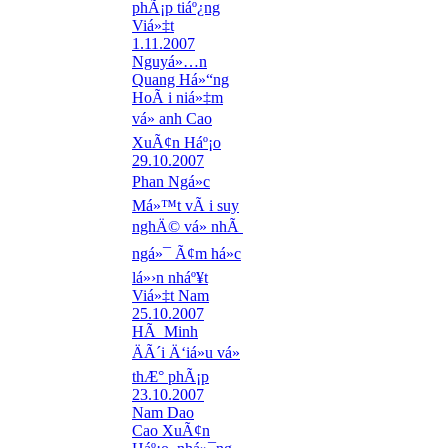
phÃ¡p tiáº¿ng
Viá»‡t
1.11.2007
Nguyá»…n
Quang Há»“ng
HoÃ i niá»‡m
vá» anh Cao
XuÃ¢n Háº¡o
29.10.2007
Phan Ngá»c
Má»™t vÃ i suy
nghÄ© vá» nhÃ
ngá»¯ Ã¢m há»c
lá»›n nháº¥t
Viá»‡t Nam
25.10.2007
HÃ Minh
ÄÃ´i Ä‘iá»u vá»
thÆ° phÃ¡p
23.10.2007
Nam Dao
Cao XuÃ¢n