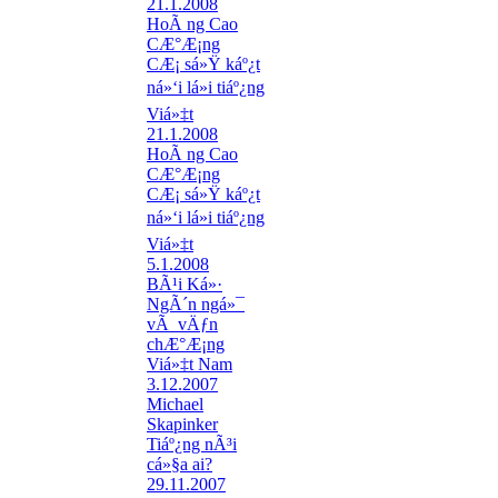
21.1.2008
HoÃ ng Cao
CÆ°Æ¡ng
CÆ¡ sá»Ÿ káº¿t
ná»‘i lá»i tiáº¿ng
Viá»‡t
21.1.2008
HoÃ ng Cao
CÆ°Æ¡ng
CÆ¡ sá»Ÿ káº¿t
ná»‘i lá»i tiáº¿ng
Viá»‡t
5.1.2008
BÃ¹i Ká»·
NgÃ´n ngá»¯
vÃ vÄƒn
chÆ°Æ¡ng
Viá»‡t Nam
3.12.2007
Michael
Skapinker
Tiáº¿ng nÃ³i
cá»§a ai?
29.11.2007