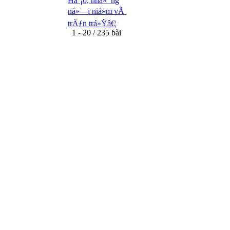
Háº¡o, nhá»¯ng
ná»—i niá»m vÃ
trÄƒn trá»Ÿâ€¦
1 - 20 / 235 bài