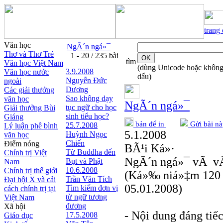
trang
Văn học
NgÃ´n ngá»¯
Thơ và Thơ Trẻ
1 - 20 / 235 bài
tìm
Văn học Việt Nam
(dùng Unicode hoặc khôn
3.9.2008
Văn học nước
dấu)
Nguyễn Ðức
ngoài
Dương
Các giải thưởng
Sao không dạy
văn học
NgÃ´n ngá»¯
tục ngữ cho học
Giải thưởng Bùi
sinh tiểu học?
Giáng
bản để in
Gửi bài nà
25.7.2008
Lý luận phê bình
5.1.2008
Huỳnh Ngọc
văn học
Chiến
Điểm nóng
BÃ¹i Ká»·
Từ Buddha đến
Chính trị Việt
NgÃ´n ngá»¯ vÃ v
Bụt và Phật
Nam
10.6.2008
Chính trị thế giới
(Ká»‰ niá»‡m 120 
Trần Văn Tích
Đại hội X và cải
05.01.2008)
Tìm kiếm đơn vị
cách chính trị tại
từ ngữ tương
Việt Nam
đương
Xã hội
- Nội dung đáng tiế
17.5.2008
Giáo dục