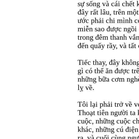
sự sống và cái chết 
đây rất lâu, trên mộ
ước phải chi mình 
miễn sao được ngồi 
trong đêm thanh vắn
đến quấy rầy, và tất 
Tiếc thay, đây khôn
gì có thể ăn được tr
những bữa cơm nghèo
lỵ về.
Tôi lại phải trở về 
Thoạt tiên người ta
cuộc, những cuộc ch
khác, những cú điện t
ra, và cuối cùng ng