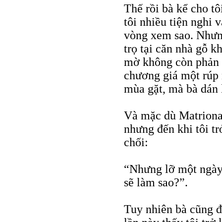
Thế rồi bà kể cho t
tôi nhiều tiện nghi 
vòng xem sao. Nhưng 
trọ tại căn nhà gỗ k
mờ không còn phản c
chương giá một rúp 
mùa gặt, mà bà dán 
Và mặc dù Matriona 
nhưng đến khi tôi tr
chối:
“Nhưng lỡ một ngày
sẽ làm sao?”.
Tuy nhiên bà cũng đ