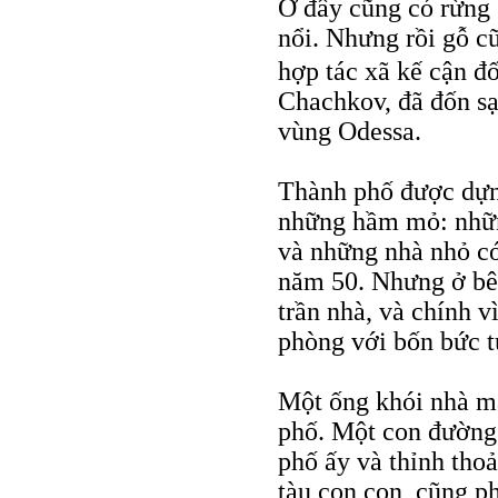
Ở đây cũng có rừng
nổi. Nhưng rồi gỗ c
hợp tác xã kế cận đ
Chachkov, đã đốn sạ
vùng Odessa.
Thành phố được dựng
những hầm mỏ: nhữn
và những nhà nhỏ có
năm 50. Nhưng ở bên
trần nhà, và chính 
phòng với bốn bức t
Một ống khói nhà má
phố. Một con đường 
phố ấy và thỉnh tho
tàu con con, cũng p