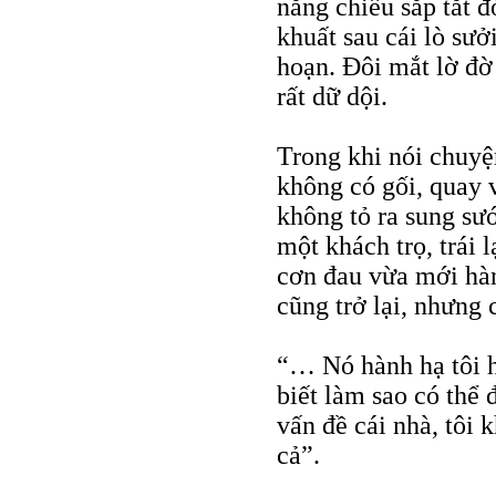
nắng chiếu sắp tắt đ
khuất sau cái lò sư
hoạn. Đôi mắt lờ đờ
rất dữ dội.
Trong khi nói chuyện
không có gối, quay 
không tỏ ra sung sư
một khách trọ, trái 
cơn đau vừa mới hàn
cũng trở lại, nhưng 
“… Nó hành hạ tôi h
biết làm sao có thể
vấn đề cái nhà, tôi 
cả”.