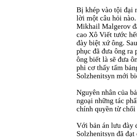
Bị khép vào tội đại 
lời một câu hỏi nào
Mikhail Malgerov đã
cao Xô Viết tước hế
đày biệt xứ ông. Sa
phục đã đưa ông ra
ông biết là sẽ đưa ô
phi cơ thấy tấm bản
Solzhenitsyn mới bi
Nguyên nhân của bản
ngoại những tác phẩ
chính quyền từ chối
Với bản án lưu đày 
Solzhenitsyn đã đạt