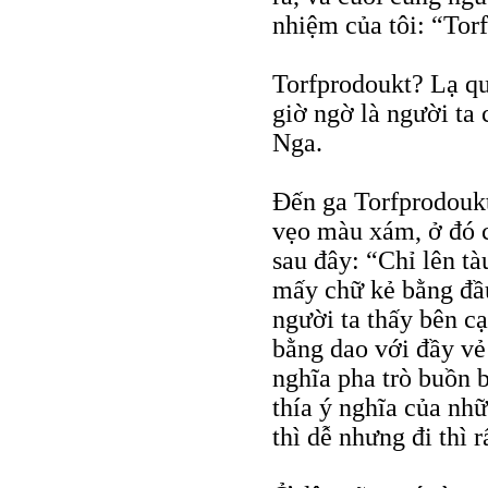
nhiệm của tôi: “Tor
Torfprodoukt? Lạ q
giờ ngờ là người ta 
Nga.
Đến ga Torfprodoukt
vẹo màu xám, ở đó 
sau đây: “Chỉ lên tà
mấy chữ kẻ bằng đầ
người ta thấy bên cạ
bằng dao với đầy vẻ
nghĩa pha trò buồn 
thía ý nghĩa của nh
thì dễ nhưng đi thì r