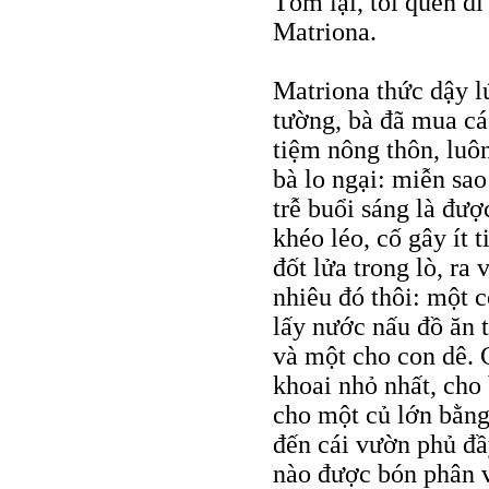
Tóm lại, tôi quen đi
Matriona.
Matriona thức dậy l
tường, bà đã mua c
tiệm nông thôn, luô
bà lo ngại: miễn sa
trễ buổi sáng là được
khéo léo, cố gây ít 
đốt lửa trong lò, ra 
nhiêu đó thôi: một c
lấy nước nấu đồ ăn t
và một cho con dê. 
khoai nhỏ nhất, cho 
cho một củ lớn bằng
đến cái vườn phủ đầ
nào được bón phân v