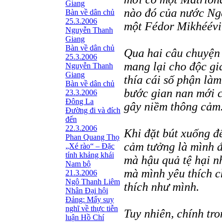
Giang
nào đó của nước Ng
Bàn về dân chủ
25.3.2006
một Fédor Mikhéévi
Nguyễn Thanh
Giang
Bàn về dân chủ
Qua hai câu chuyện 
25.3.2006
mang lại cho độc gi
Nguyễn Thanh
Giang
thía cái số phận làm
Bàn về dân chủ
bước gian nan mới c
23.3.2006
Đông La
gây niềm thông cảm
Đường đi và đích
đến
22.3.2006
Khi đặt bút xuống đ
Phan Quang Thọ
cảm tưởng là mình 
„Xé rào“ – Đặc
tính khảng khái
mà hậu quả tệ hại nh
Nam bộ
mà mình yêu thích 
21.3.2006
Ngô Thanh Liêm
thích như mình.
Nhân Đại hội
Đảng: Mấy suy
nghĩ về thực tiễn
Tuy nhiên, chính tr
luận Hồ Chí