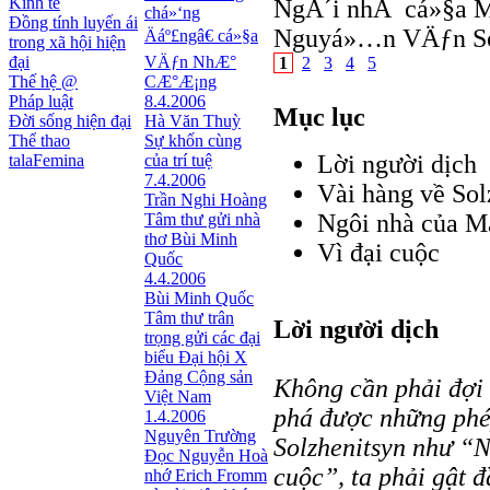
Kinh tế
NgÃ´i nhÃ cá»§a M
chá»‘ng
Đồng tính luyến ái
Nguyá»…n VÄƒn So
Äáº£ngâ€ cá»§a
trong xã hội hiện
đại
VÄƒn NhÆ°
1
2
3
4
5
Thế hệ @
CÆ°Æ¡ng
Pháp luật
8.4.2006
Mục lục
Đời sống hiện đại
Hà Văn Thuỳ
Thể thao
Sự khốn cùng
Lời người dịch
talaFemina
của trí tuệ
7.4.2006
Vài hàng về Sol
Trần Nghi Hoàng
Ngôi nhà của M
Tâm thư gửi nhà
thơ Bùi Minh
Vì đại cuộc
Quốc
4.4.2006
Bùi Minh Quốc
Tâm thư trân
Lời người dịch
trọng gửi các đại
biểu Đại hội X
Đảng Cộng sản
Không cần phải đợi
Việt Nam
phá được những phép
1.4.2006
Nguyên Trường
Solzhenitsyn như “
Đọc Nguyễn Hoà
cuộc”, ta phải gật 
nhớ Erich Fromm