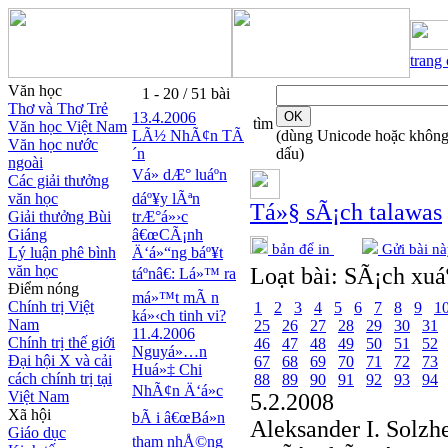
trang
Văn học
1 - 20 / 51 bài
Thơ và Thơ Trẻ
13.4.2006
tìm
Văn học Việt Nam
LÃ½ NhÃ¢n TÃ
(dùng Unicode hoặc khôn
Văn học nước
´n
dấu)
ngoài
Vá» dÆ° luáº­n
Các giải thưởng
văn học
dáº¥y lÃªn
Tá»§ sÃ¡ch talawas
Giải thưởng Bùi
trÆ°á»›c
Giáng
â€œCÃ¡nh
bản để in
Gửi bài nà
Lý luận phê bình
Ä‘á»“ng báº¥t
văn học
Loạt bài:
SÃ¡ch xuáº
táº­nâ€: Lá»™ ra
Điểm nóng
má»™t mÃ n
Chính trị Việt
1
2
3
4
5
6
7
8
9
1
ká»‹ch tinh vi?
Nam
25
26
27
28
29
30
31
11.4.2006
Chính trị thế giới
46
47
48
49
50
51
52
Nguyá»…n
Đại hội X và cải
67
68
69
70
71
72
73
Huá»‡ Chi
cách chính trị tại
88
89
90
91
92
93
94
NhÃ¢n Ä‘á»c
Việt Nam
5.2.2008
Xã hội
bÃ i â€œBá»n
Aleksander I. Solzh
Giáo dục
tham nhÅ©ng