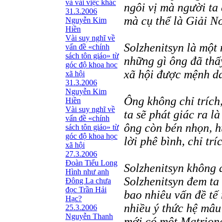
và vài việc khác
ngôi vị mà người ta
31.3.2006
mà cụ thể là Giải 
Nguyễn Kim
Hiền
Vài suy nghĩ về
Solzhenitsyn là một
vấn đề «chính
sách tôn giáo» từ
những gì ông đã thấ
góc độ khoa học
xã hội được mệnh da
xã hội
31.3.2006
Nguyễn Kim
Ông không chỉ trích
Hiền
Vài suy nghĩ về
ta sẽ phát giác ra 
vấn đề «chính
ông còn bén nhọn, 
sách tôn giáo» từ
góc độ khoa học
lời phê bình, chỉ tríc
xã hội
27.3.2006
Đoàn Tiểu Long
Solzhenitsyn không đ
Hình như anh
Solzhenitsyn đem ta 
Đông La chưa
đọc Trần Hải
bao nhiêu vấn đề tế 
Hạc?
nhiều ý thức hệ mâu
25.3.2006
Nguyễn Thanh
mới có một Matrion