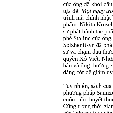
của ông đã khởi đầu
tựa đề:
Một ngày tro
trình mà chính nhật
phẩm. Nikita Krusch
sự phát hành tác p
phế Staline của ông
Solzhenitsyn đã phả
sự va chạm đau thươ
quyền Xô Viết. Nhữn
bản và ông thường x
đáng cốt để giảm uy 
Tuy nhiên, sách của
phương pháp Samizda
cuốn tiểu thuyết th
Cũng trong thời gian