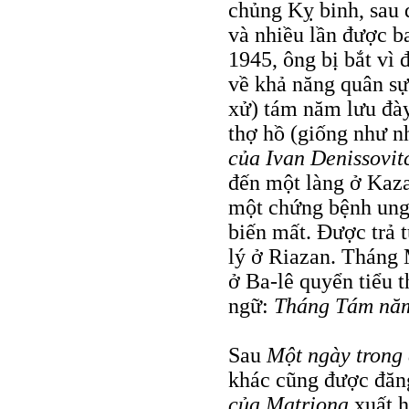
chủng Kỵ binh, sau 
và nhiều lần được 
1945, ông bị bắt vì 
về khả năng quân sự
xử) tám năm lưu đày 
thợ hồ (giống như n
của Ivan Denissovit
đến một làng ở Kaza
một chứng bệnh ung 
biến mất. Được trả 
lý ở Riazan. Tháng 
ở Ba-lê quyển tiểu 
ngữ:
Tháng Tám nă
Sau
Một ngày trong 
khác cũng được đăn
của Matriona
xuất h