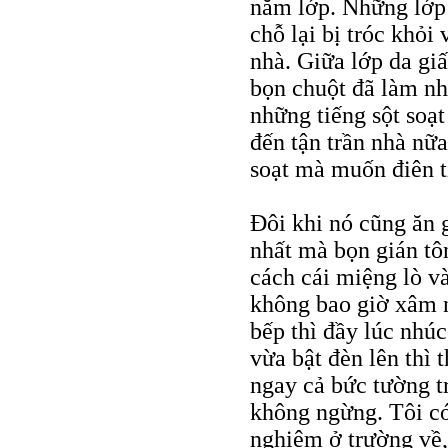
năm lớp. Những lớp 
chỗ lại bị tróc khỏi
nhà. Giữa lớp da gi
bọn chuột đã làm nhữ
những tiếng sột soạ
đến tận trần nhà nữ
soạt mà muốn điên ti
Đôi khi nó cũng ăn g
nhất mà bọn gián tô
cách cái miệng lò v
không bao giờ xâm n
bếp thì đầy lúc nhú
vừa bật đèn lên thì 
ngay cả bức tường t
không ngừng. Tôi có
nghiệm ở trường về, 