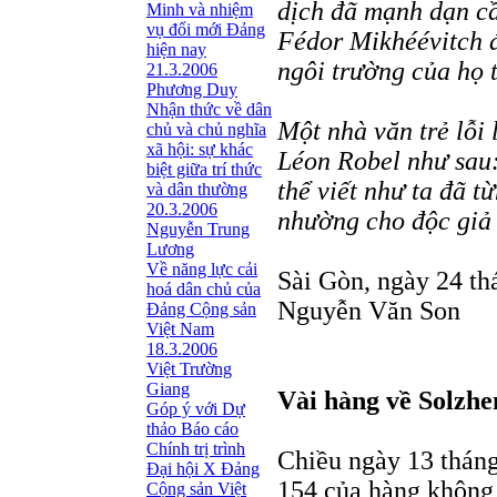
dịch đã mạnh dạn cầ
Minh và nhiệm
vụ đổi mới Đảng
Fédor Mikhéévitch đ
hiện nay
ngôi trường của họ 
21.3.2006
Phương Duy
Nhận thức về dân
Một nhà văn trẻ lỗi 
chủ và chủ nghĩa
xã hội: sự khác
Léon Robel như sau:
biệt giữa trí thức
thể viết như ta đã t
và dân thường
20.3.2006
nhường cho độc giả 
Nguyễn Trung
Lương
Về năng lực cải
Sài Gòn, ngày 24 t
hoá dân chủ của
Nguyễn Văn Son
Đảng Cộng sản
Việt Nam
18.3.2006
Việt Trường
Giang
Vài hàng về Solzhe
Góp ý với Dự
thảo Báo cáo
Chính trị trình
Chiều ngày 13 thán
Đại hội X Đảng
154 của hàng không 
Cộng sản Việt