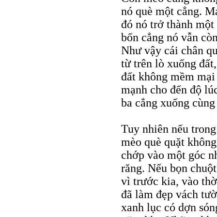
nó què một cẳng. Ma
đó nó trở thành một
bốn cẳng nó vẫn còn
Như vậy cái chân qu
từ trên lò xuống đất
đất không mềm mại n
mạnh cho đến độ lúc 
ba cẳng xuống cùng 
Tuy nhiên nếu trong
mèo què quặt không 
chớp vào một góc n
răng. Nếu bọn chuột
vì trước kia, vào th
đã làm đẹp vách tườ
xanh lục có dợn són