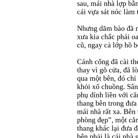
sau, mái nhà lợp bằ
cái vựa sát nóc làm
Nhưng dăm bào đã m
xưa kia chắc phải o
cũ, ngay cả lớp hồ b
Cánh cổng đã cài th
thay vì gõ cửa, đã l
qua một bên, đó chỉ 
khỏi xổ chuồng. Sâ
phụ dính liền với că
thang bên trong đưa
mái nhà rất xa. Bên 
phòng đẹp”, một căn
thang khác lại đưa 
bên phải là cái nhà 