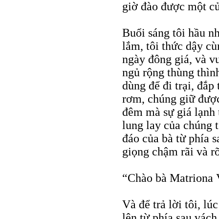
giờ đào được một củ
Buổi sáng tôi hầu n
lắm, tôi thức dậy cù
ngày đông giá, và vư
ngủ rộng thùng thìn
dùng để đi trại, đắp
rơm, chúng giữ được
đêm mà sự giá lạnh 
lung lay của chúng 
đáo của bà từ phía s
giọng chậm rãi và rõ
“Chào bà Matriona V
Và để trả lời tôi, l
lên từ phía sau vách