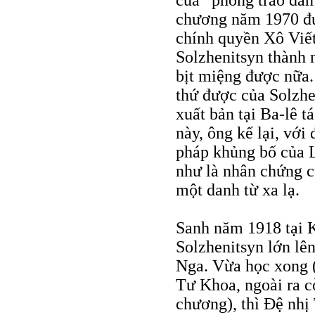
của “phong trào dân
chương năm 1970 đư
chính quyền Xô Viết
Solzhenitsyn thành 
bịt miệng được nữa.
thứ được của Solzhe
xuất bản tại Ba-lê 
này, ông kể lại, với
pháp khủng bố của L
như là nhân chứng c
một danh từ xa lạ.
Sanh năm 1918 tại K
Solzhenitsyn lớn lê
Nga. Vừa học xong (
Tư Khoa, ngoài ra c
chương), thì Đệ nhị