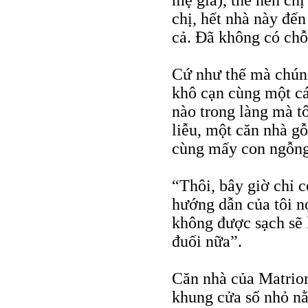
mẹ già), thế nên ch
chị, hết nhà này đế
cả. Đã không có chỗ
Cứ như thế mà chúng
khô cạn cùng một cá
nào trong làng mà tô
liễu, một căn nhà gỗ
cùng mấy con ngỗng 
“Thôi, bây giờ chỉ 
hướng dẫn của tôi nó
không được sạch sẽ 
đuối nữa”.
Căn nhà của Matrio
khung cửa sổ nhỏ n