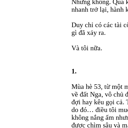
Nhưng không. Qua k
nhanh trở lại, hành 
Duy chỉ có các tài c
gì đã xảy ra.
Và tôi nữa.
1.
Mùa hè 53, từ một m
về đất Nga, vô chủ 
đợi hay kêu gọi cả. 
do đó… điều tôi mu
không nắng ấm nhưn
được chìm sâu và m