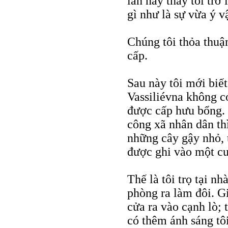
lần này thấy tôi trở
gì như là sự vừa ý v
Chúng tôi thỏa thuậ
cấp.
Sau này tôi mới biế
Vassiliévna không c
được cấp hưu bổng. 
công xã nhân dân th
những cây gậy nhỏ, 
được ghi vào một cu
Thế là tôi trọ tại n
phòng ra làm đôi. G
cửa ra vào cạnh lò; 
có thêm ánh sáng tô