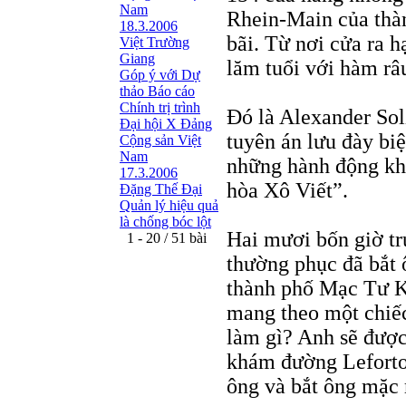
Nam
Rhein-Main của thàn
18.3.2006
bãi. Từ nơi cửa ra 
Việt Trường
Giang
lăm tuổi với hàm râ
Góp ý với Dự
thảo Báo cáo
Chính trị trình
Đó là Alexander Sol
Đại hội X Đảng
tuyên án lưu đày bi
Cộng sản Việt
Nam
những hành động kh
17.3.2006
hòa Xô Viết”.
Đặng Thế Đại
Quản lý hiệu quả
là chống bóc lột
Hai mươi bốn giờ tr
1 - 20 / 51 bài
thường phục đã bắt 
thành phố Mạc Tư K
mang theo một chiế
làm gì? Anh sẽ được
khám đường Lefortov
ông và bắt ông mặc 