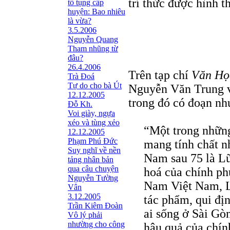
trí thức được hình t
tố tụng cấp
huyện: Bao nhiêu
là vừa?
3.5.2006
Nguyễn Quang
Tham nhũng từ
đâu?
26.4.2006
Trên tạp chí
Văn Họ
Trà Đoá
Tự do cho bà Út
Nguyễn Văn Trung vi
12.12.2005
trong đó có đoạn nh
Đỗ Kh.
Voi giày, ngựa
xéo và tùng xẻo
“Một trong những
12.12.2005
Phạm Phú Đức
mang tính chất nh
Suy nghĩ về nền
Nam sau 75 là L
tảng nhân bản
qua câu chuyện
hoá của chính p
Nguyễn Tường
Nam Việt Nam, L
Vân
3.12.2005
tác phẩm, qui đị
Trần Kiêm Ðoàn
ai sống ở Sài Gò
Vô lý phải
nhường cho công
hậu quả của chín