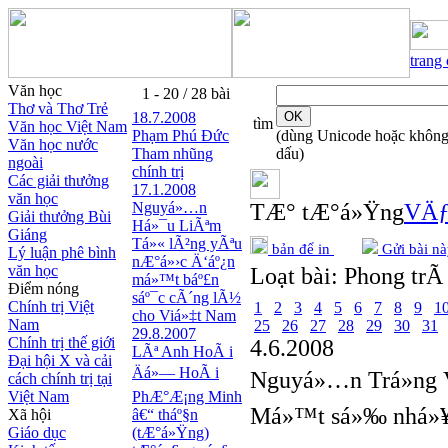
trang
Văn học
1 - 20 / 28 bài
Thơ và Thơ Trẻ
18.7.2008
tìm
Văn học Việt Nam
Phạm Phú Ðức
(dùng Unicode hoặc khôn
Văn học nước
Tham nhũng
dấu)
ngoài
chính trị
Các giải thưởng
17.1.2008
văn học
Nguyá»…n
TÆ° tÆ°á»Ÿng
VÄƒ
Giải thưởng Bùi
Há»¯u LiÃªm
Giáng
Tá»« lÃ²ng yÃªu
bản để in
Gửi bài nà
Lý luận phê bình
nÆ°á»›c Ä‘áº¿n
văn học
Loạt bài:
Phong trÃ 
má»™t báº£n
Điểm nóng
sáº¯c cÃ´ng lÃ½
Chính trị Việt
1
2
3
4
5
6
7
8
9
1
cho Viá»‡t Nam
Nam
25
26
27
28
29
30
31
29.8.2007
Chính trị thế giới
4.6.2008
LÃª Anh HoÃ i
Đại hội X và cải
Äá»— HoÃ i
Nguyá»…n Trá»ng
cách chính trị tại
Việt Nam
PhÆ°Æ¡ng Minh
Má»™t sá»‰ nhá»¥c
Xã hội
â€“ tháº§n
Giáo dục
(tÆ°á»Ÿng)