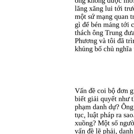
ông không được mời
lăng xăng lui tới tr
một sứ mạng quan tr
gì để bén mảng tới c
thách ông Trung đưa
Phương và tôi đã trì
khủng bố chủ nghĩa t
Vấn đề coi bộ đơn g
biết giải quyết như 
phạm danh dự? Ông 
tục, luật pháp ra sao
xuồng? Một số ngườ
vấn đề lẽ phải, danh