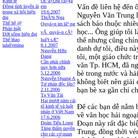
Kinh tế
tÆ°á»£ng cá»§a
Vấn đề liên hệ đến 
Đồng tính luyến ái
em
trong xã hội hiện
19.6.2007
Nguyễn Văn Trung là
đại
ThiÃªn Nga
sách báo thuộc nhiều 
Thế hệ @
Quyá»n im láº·ng
Pháp luật
học... Ông giúp tôi 
vÃ quyá»n cÃ³
Đời sống hiện đại
thế nhưng cũng chín
Thể thao
luáº­t sÆ°
talaFemina
8.1.2007
danh dự tôi, điều nà
Nguyễn Hữu
tôi, một giáo chức 
Đang
Cần phải chính
văn Tp. HCM, đã ng
quy hơn nữa
bè trong nước và hải
5.12.2006
Nguyễn Quang A
không biết nên giải 
Tư pháp độc lập?
bạn bè xa gần chỉ c
2.11.2006
Tạ Văn Tài
Hai mươi năm cải
Để các bạn dễ nắm bắ
tổ kinh tế và luật
pháp ở Việt Nam
về văn học hải ngoại
17.6.2006
Đoạn này rất đặc bi
Đoàn Tiểu Long
Tăng thẩm quyền
Trung, đồng thời vé
cho các cơ quan