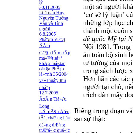
lý
một số người kh
30.11.2005
Lê Tuấn Huy
‘cơ sở lý luận’ c
Nguyễn Tường
những lớp học ch
Vân và Tình
người
thành một cuốn 
6.8.2005
đế quốc Mỹ tại 
Pháº¡m Viáº¿t
Nội 1981. Trong c
ÃÃ o
Cáº§n lÃ m rÃµ
án toàn bộ sinh h
má»™t sá»‘
tư tưởng của mọi
khÃ¡i niá»‡m
cá»§a PhÃ¡p
trong sách lược 
lá»‡nh 35/2004
Hơn hẳn các tác g
vá» thuáº¿ thu
người tại chỗ, nê
nháº­p
12.7.2005
trích dẫn mấy đoạ
ÃoÃ n Tiá»ƒu
Long
Riêng trong đoạn vă
LÃ dÃ¢n Ä‘en,
sai sự thật:
tÃ´i cháº³ng há»
dá»­ng dÆ°ng
trÆ°á»›c quá»‘c