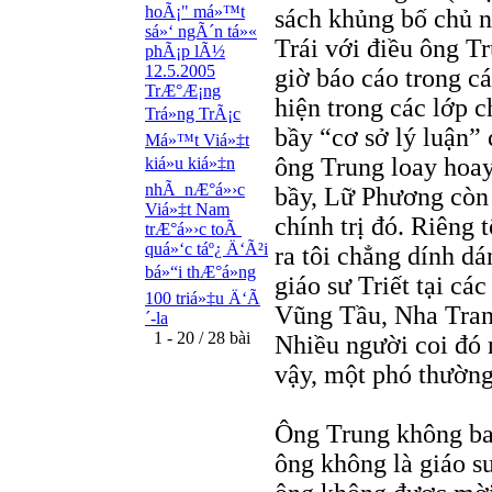
hoÃ¡" má»™t
sách khủng bố chủ ng
sá»‘ ngÃ´n tá»«
Trái với điều ông 
phÃ¡p lÃ½
12.5.2005
giờ báo cáo trong cá
TrÆ°Æ¡ng
hiện trong các lớp c
Trá»ng TrÃ¡c
bầy “cơ sở lý luận”
Má»™t Viá»‡t
ông Trung loay hoay
kiá»u kiá»‡n
nhÃ nÆ°á»›c
bầy, Lữ Phương còn 
Viá»‡t Nam
chính trị đó. Riêng 
trÆ°á»›c toÃ
quá»‘c táº¿ Ä‘Ã²i
ra tôi chẳng dính dá
bá»“i thÆ°á»ng
giáo sư Triết tại cá
100 triá»‡u Ä‘Ã
Vũng Tầu, Nha Trang
´-la
1 - 20 / 28 bài
Nhiều người coi đó 
vậy, một phó thườn
Ông Trung không bao 
ông không là giáo 