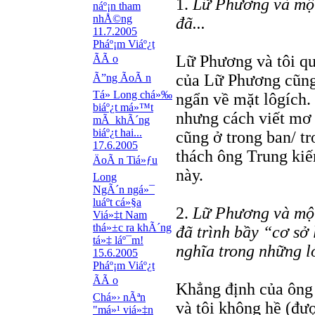
1.
Lữ Phương và một
náº¡n tham
nhÅ©ng
đã...
11.7.2005
Pháº¡m Viáº¿t
Lữ Phương và tôi qu
ÃÃ o
của Lữ Phương cũng 
Ã”ng ÃoÃ n
Tá»­ Long chá»‰
ngẩn về mặt lôgích. 
biáº¿t má»™t
nhưng cách viết mơ h
mÃ khÃ´ng
biáº¿t hai...
cũng ở trong ban/ tr
17.6.2005
thách ông Trung ki
ÄoÃ n Tiá»ƒu
này.
Long
NgÃ´n ngá»¯
luáº­t cá»§a
2.
Lữ Phương và một
Viá»‡t Nam
thá»±c ra khÃ´ng
đã trình bầy “cơ sở
tá»‡ láº¯m!
nghĩa trong những lớ
15.6.2005
Pháº¡m Viáº¿t
ÃÃ o
Khẳng định của ông
Chá»› nÃªn
và tôi không hề (đượ
"má»¹ viá»‡n