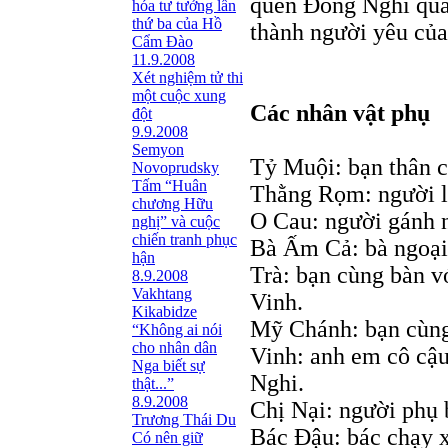
quen Đông Nghi qua 
hóa tư tưởng lần
thứ ba của Hồ
thành người yêu của
Cẩm Đào
11.9.2008
Xét nghiệm tử thi
một cuộc xung
Các nhân vật phụ
đột
9.9.2008
Semyon
Tỷ Muội: bạn thân 
Novoprudsky
Tấm “Huân
Thằng Rọm: người l
chương Hữu
O Cau: người gánh 
nghị” và cuộc
chiến tranh phục
Bà Ấm Cả: bà ngoại
hận
Trà: bạn cùng bàn v
8.9.2008
Vakhtang
Vinh.
Kikabidze
Mỹ Chánh: bạn cùng
“Không ai nói
cho nhân dân
Vinh: anh em cô cậu
Nga biết sự
Nghi.
thật...”
8.9.2008
Chị Nại: người phụ 
Trương Thái Du
Bác Đậu: bác chạy x
Có nên giữ