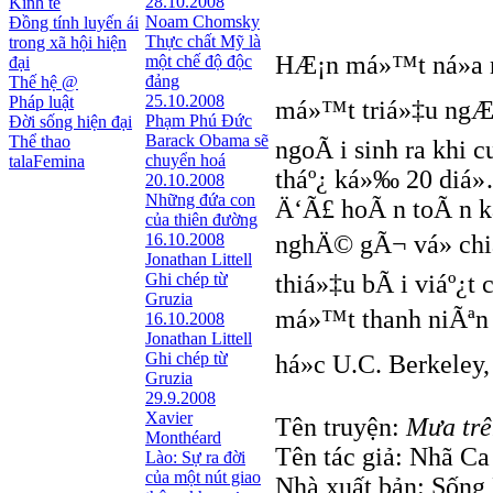
28.10.2008
Kinh tế
Noam Chomsky
Đồng tính luyến ái
Thực chất Mỹ là
trong xã hội hiện
HÆ¡n má»™t ná»­a 
một chế độ độc
đại
đảng
Thế hệ @
25.10.2008
Pháp luật
má»™t triá»‡u ngÆ°
Phạm Phú Đức
Đời sống hiện đại
Barack Obama sẽ
Thể thao
ngoÃ i sinh ra khi 
chuyển hoá
talaFemina
tháº¿ ká»‰ 20 diá»
20.10.2008
Những đứa con
Ä‘Ã£ hoÃ n toÃ n ká
của thiên đường
16.10.2008
nghÄ© gÃ¬ vá» chiá
Jonathan Littell
Ghi chép từ
thiá»‡u bÃ i viáº¿
Gruzia
má»™t thanh niÃªn 
16.10.2008
Jonathan Littell
Ghi chép từ
há»c U.C. Berkeley,
Gruzia
29.9.2008
Xavier
Tên truyện:
Mưa trê
Monthéard
Tên tác giả: Nhã Ca
Lào: Sự ra đời
của một nút giao
Nhà xuất bản: Sống