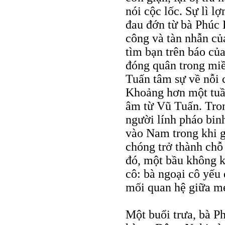
nói cộc lốc. Sự lì l
đau đớn từ bà Phúc L
công và tàn nhẫn củ
tìm bạn trên báo củ
đóng quân trong miề
Tuấn tâm sự về nỗi 
Khoảng hơn một tuầ
âm từ Vũ Tuấn. Tron
người lính pháo bin
vào Nam trong khi g
chóng trở thành chỗ
đó, một bầu không k
cô: bà ngoại cô yếu 
mối quan hệ giữa mẹ
Một buổi trưa, bà P