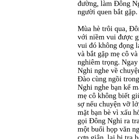
đường, làm Đông Ngh
người quen bắt gặp.
Mùa hè trôi qua, Đô
với niềm vui được g
vui đó không đọng l
và bắt gặp mẹ cô và
nghiêm trọng. Ngay
Nghi nghe về chuyệ
Đào cùng ngồi trong
Nghi nghe bạn kể mà
mẹ cô không biết gi
sợ nếu chuyện vỡ lở
mặt bạn bè vì xấu h
gọi Đông Nghi ra tr
một buổi họp văn ng
cơn giận, lại bị tra