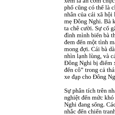
xem là ăn cơm chực (
phố cũng có thể là 
nhân của cái xã hội 
mẹ Đông Nghi. Bà kh
ta chê cười. Sự cố g
đình mình biến bà t
đem đến một tình m
mong đợi. Cái bà dà
nhìn lạnh lùng, và c
Đông Nghi bị điểm x
đến cô” trong cả thá
xe đạp cho Đông Ngh
Sự phân tích trên n
nghiệt đến mức khó 
Nghi đang sống. Các
nhắc đến chiến tran