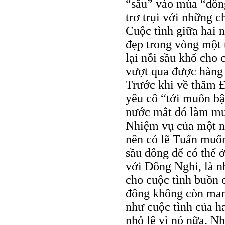
“sầu” vào mùa “đông
trơ trụi với những c
Cuộc tình giữa hai 
đẹp trong vòng một 
lại nỗi sầu khổ cho 
vượt qua được hàng 
Trước khi về thăm Đ
yêu cô “tới muốn bậ
nước mắt đó làm mưa 
Nhiệm vụ của một ng
nên có lẽ Tuấn muốn
sầu đông để có thể 
với Đông Nghi, là 
cho cuộc tình buồn 
đông không còn man
như cuộc tình của h
nhỏ lệ vì nó nữa. N