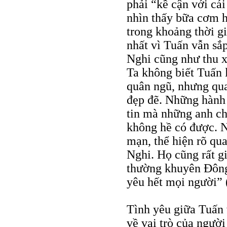
phải “kề cận với cái
nhìn thấy bữa cơm h
trong khoảng thời g
nhất vì Tuấn vẫn sắ
Nghi cũng như thu 
Ta không biết Tuấn 
quân ngũ, nhưng qua
đẹp đẽ. Những hành đ
tin mà những anh c
không hề có được. N
mạn, thể hiện rõ qu
Nghi. Họ cũng rất g
thường khuyên Đông
yêu hết mọi người” (
Tình yêu giữa Tuấn
về vai trò của người