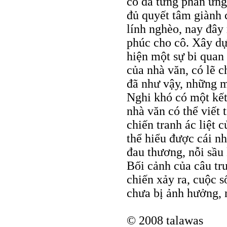
cô đã từng phản ứn
đủ quyết tâm giành 
lính nghèo, nay đây
phúc cho cô. Xây dự
hiện một sự bi quan
của nhà văn, có lẽ c
đã như vậy, những m
Nghi khó có một kết 
nhà văn có thể viết
chiến tranh ác liệt 
thể hiểu được cái n
đau thương, nỗi sầu
Bối cảnh của câu tru
chiến xảy ra, cuộc 
chưa bị ảnh hưởng, 
© 2008 talawas