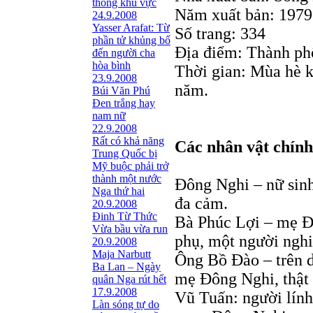
thông khu vực
Năm xuất bản: 1979
24.9.2008
Yasser Arafat: Từ
Số trang: 334
phần tử khủng bố
Ðịa điểm: Thành ph
đến người cha
hòa bình
Thời gian: Mùa hè 
23.9.2008
năm.
Búi Văn Phú
Đen trắng hay
nam nữ
22.9.2008
Rất có khả năng
Các nhân vật chính
Trung Quốc bị
Mỹ buộc phải trở
thành một nước
Đông Nghi – nữ sinh
Nga thứ hai
đa cảm.
20.9.2008
Đinh Từ Thức
Bà Phúc Lợi – mẹ Đ
Vừa bầu vừa run
phụ, một người nghi
20.9.2008
Maja Narbutt
Ông Bồ Đào – trên d
Ba Lan – Ngày
mẹ Đông Nghi, thật 
quân Nga rút hết
17.9.2008
Vũ Tuấn: người lín
Làn sóng tự do