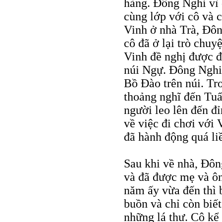
hàng. Đông Nghi vì 
cùng lớp với cô và 
Vinh ở nhà Trà, Đôn
cô đã ở lại trò chuy
Vinh đề nghị được đư
núi Ngự. Đông Nghi 
Bồ Đào trên núi. Tr
thoảng nghĩ đến Tuấ
người leo lên đến đ
về việc đi chơi với
đã hành động quá liề
Sau khi về nhà, Đôn
và đã được mẹ và ô
năm ấy vừa đến thì 
buồn và chỉ còn biế
những lá thư. Cô kể