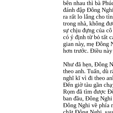
bên nhau thì bà Phú
đánh đập Đông Nghi
ra rất lo lắng cho t
trong nhà, không đư
sự chịu đựng của cô
có ý định từ bỏ tất 
gian này, mẹ Đông 
hơn trước. Điều này
Như đã hẹn, Đông Ng
theo anh. Tuấn, dù 
nghĩ kĩ vì đi theo a
Đến giờ tàu gần chạ
Rọm đã tìm được Đô
ban đầu, Đông Nghi 
Đông Nghi về phía m
chặt Đông Nghi, sau