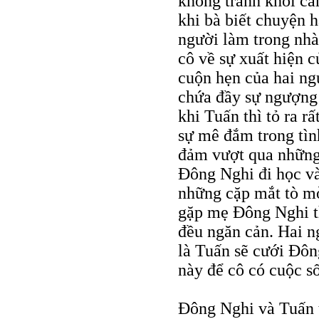
không tránh khỏi cả
khi bà biết chuyện 
người làm trong nhà
cô về sự xuất hiện 
cuộn hẹn của hai ng
chứa đầy sự ngượng 
khi Tuấn thì tỏ ra r
sự mê đắm trong tì
đảm vượt qua những 
Đông Nghi đi học và
những cặp mắt tò mò
gặp mẹ Đông Nghi t
đều ngăn cản. Hai n
là Tuấn sẽ cưới Đôn
này để cô có cuộc số
Đông Nghi và Tuấn 