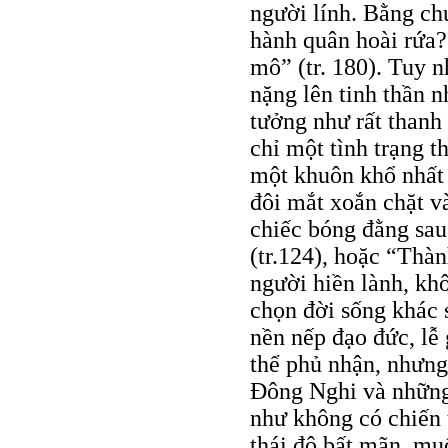
người lính. Bằng ch
hành quân hoài rứa?”
mô” (tr. 180). Tuy n
nặng lên tinh thần 
tưởng như rất thanh 
chỉ một tình trạng t
một khuôn khổ nhất 
đôi mắt xoắn chặt v
chiếc bóng đằng sa
(tr.124), hoặc “Th
người hiền lành, k
chọn đời sống khác 
nền nếp đạo đức, lễ
thể phủ nhận, nhưng
Đông Nghi và những
như không có chiến 
thái độ bất mãn, mu