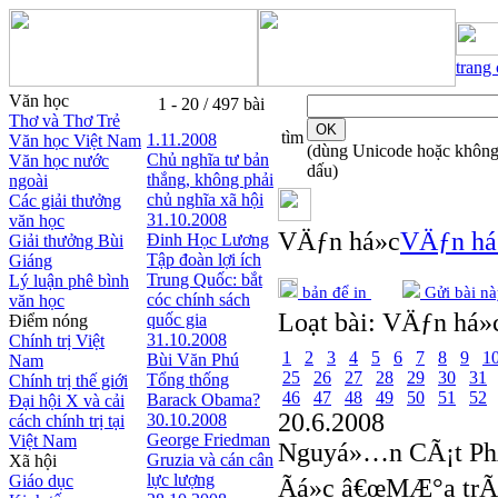
trang
Văn học
1 - 20 / 497 bài
Thơ và Thơ Trẻ
tìm
1.11.2008
Văn học Việt Nam
(dùng Unicode hoặc khôn
Chủ nghĩa tư bản
Văn học nước
dấu)
thắng, không phải
ngoài
chủ nghĩa xã hội
Các giải thưởng
31.10.2008
văn học
VÄƒn há»c
VÄƒn há
Đinh Học Lương
Giải thưởng Bùi
Tập đoàn lợi ích
Giáng
Trung Quốc: bắt
Lý luận phê bình
bản để in
Gửi bài nà
cóc chính sách
văn học
Loạt bài:
VÄƒn há»c
quốc gia
Điểm nóng
31.10.2008
Chính trị Việt
1
2
3
4
5
6
7
8
9
1
Bùi Văn Phú
Nam
25
26
27
28
29
30
31
Tổng thống
Chính trị thế giới
46
47
48
49
50
51
52
Barack Obama?
Đại hội X và cải
20.6.2008
30.10.2008
cách chính trị tại
George Friedman
Việt Nam
Nguyá»…n CÃ¡t P
Gruzia và cán cân
Xã hội
lực lượng
Giáo dục
Ãá»c â€œMÆ°a trÃ