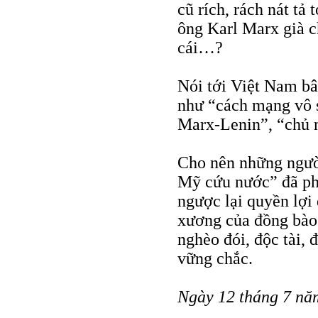
cũ rích, rách nát tả
ông Karl Marx già ch
cái…?
Nói tới Việt Nam bâ
như “cách mạng vô s
Marx-Lenin”, “chủ 
Cho nên những ngườ
Mỹ cứu nước” đã phẫ
ngược lại quyền lợi
xương của đồng bào 
nghèo đói, độc tài, 
vững chắc.
Ngày 12 tháng 7 nă