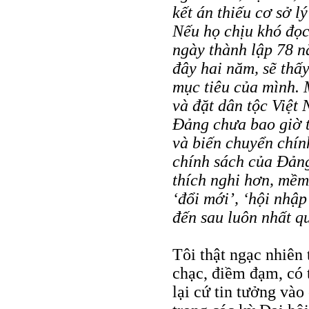
kết án thiếu cơ sở l
Nếu họ chịu khó đọc
ngày thành lập 78 n
đây hai năm, sẽ thấ
mục tiêu của mình. 
và đặt dân tộc Việt 
Đảng chưa bao giờ t
và biến chuyển chính
chính sách của Đản
thích nghi hơn, mềm
‘đổi mới’, ‘hội nhập
đến sau luôn nhất q
Tôi thật ngạc nhiên
chạc, điềm đạm, có 
lại cứ tin tưởng vào