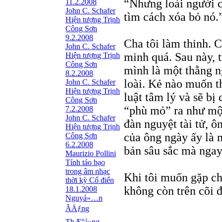
“Nhưng loài người có
11.2.2008
John C. Schafer
tìm cách xóa bỏ nó.
Hiện tượng Trịnh
Công Sơn
9.2.2008
Cha tôi làm thinh. C
John C. Schafer
minh quá. Sau này, t
Hiện tượng Trịnh
Công Sơn
mình là một thằng n
8.2.2008
loài. Kẻ nào muốn th
John C. Schafer
Hiện tượng Trịnh
luật tâm lý và sẽ bị
Công Sơn
“phù mỏ” ra như một
7.2.2008
John C. Schafer
đàn nguyệt tài tử, 
Hiện tượng Trịnh
của ông ngày ấy là m
Công Sơn
6.2.2008
bản sâu sắc mà ngay
Maurizio Pollini
Tính táo bạo
trong âm nhạc
Khi tôi muốn gặp cha
thời kỳ Cổ điển
không còn trên cõi 
18.1.2008
Nguyá»…n
ÃÄƒng
ThÆ°á»ng