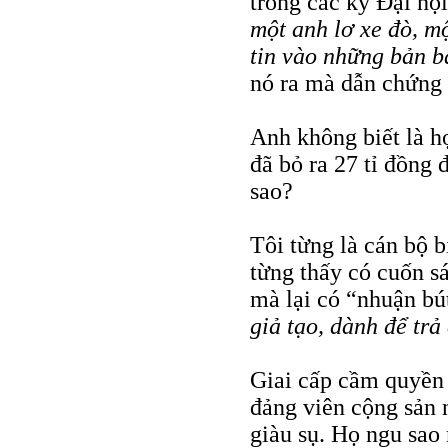
trong các kỳ Đại h
một anh lơ xe đò, mộ
tin vào những bản b
nó ra mà dẫn chứng
Anh không biết là họ
đã bỏ ra 27 tỉ đồng 
sao?
Tôi từng là cán bộ b
từng thấy có cuốn sá
mà lại có “nhuận bú
giả tạo, dành để trả
Giai cấp cầm quyền 
đảng viên cộng sản 
giàu sụ. Họ ngu sao