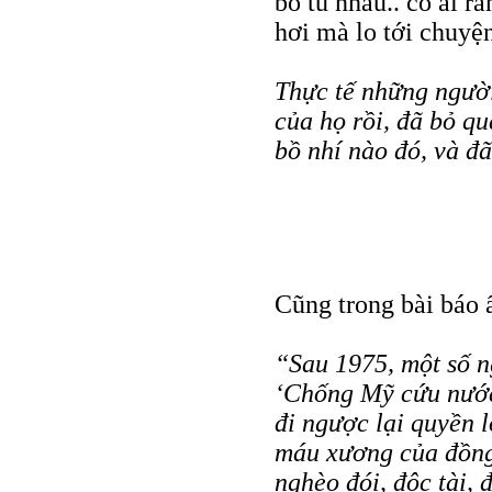
bỏ tù nhau.. có ai r
hơi mà lo tới chuyệ
Thực tế những ngườ
của họ rồi, đã bỏ q
bồ nhí nào đó, và đ
Cũng trong bài báo ấ
“Sau 1975, một số n
‘Chống Mỹ cứu nước’
đi ngược lại quyền l
máu xương của đồng
nghèo đói, độc tài, 