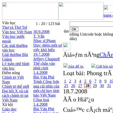
trang
Văn học
1 - 20 / 123 bài
Thơ và Thơ Trẻ
tìm
30.9.2008
Văn học Việt Nam
(dùng Unicode hoặc khôn
T. Vấn
Văn học nước
dấu)
Nhạc sĩ Phạm
ngoài
Duy: thêm một sự
Các giải thưởng
việc khó hiểu
văn học
Äiá»ƒm nÃ³ng
ChÃ­n
19.7.2008
Giải thưởng Bùi
Jeffrey Chappell
Giáng
Thế chân vào
Lý luận phê bình
bản để in
Gửi bài nà
phút chót
văn học
Loạt bài:
Phong trÃ 
1.4.2008
Điểm nóng
Bùi Văn Phú
Chính trị Việt
1
2
3
4
5
6
7
8
9
1
Trịnh Công Sơn
Nam
25
26
27
28
29
30
31
qua cái nhìn của
Chính trị thế giới
18.7.2008
một chỉ huy tình
Đại hội X và cải
báo Việt Nam
cách chính trị tại
ÄÃ o Hiáº¿u
Cộng hoà
Việt Nam
1.4.2008
Xã hội
Cuá»™c cÃ¡ch máº¡n
Bùi Văn Phú
Giáo dục