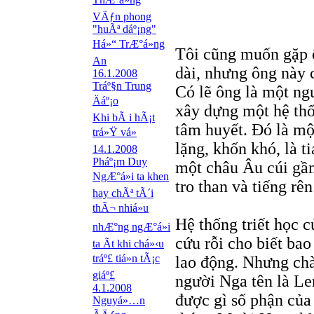
VÄƒn phong
"huÃª dáº¡ng"
Há»“ TrÆ°á»ng
Tôi cũng muốn gặp 
An
dài, nhưng ông này c
16.1.2008
Tráº§n Trung
Có lẽ ông là một ngư
Äáº¡o
xây dựng một hệ thốn
Khi bÃ i hÃ¡t
tâm huyết. Đó là mộ
trá»Ÿ vá»
lặng, khốn khó, là t
14.1.2008
Pháº¡m Duy
một châu Âu cúi gầm
NgÆ°á»i ta khen
tro than và tiếng rên 
hay chÃª tÃ´i
thÃ¬ nhiá»u
Hệ thống triết học 
nhÆ°ng ngÆ°á»i
cứu rỗi cho biết ba
ta Ã­t khi chá»‹u
tráº£ tiá»n tÃ¡c
lao động. Nhưng chà
giáº£
người Nga tên là Le
4.1.2008
được gì số phận củ
Nguyá»…n