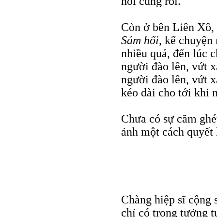
hỏi cung rồi.’”
Còn ở bên Liên Xô,
Sám hối
, kể chuyện
nhiều quá, đến lúc c
người đào lên, vứt 
người đào lên, vứt x
kéo dài cho tới khi n
Chưa có sự căm ghét 
ảnh một cách quyết 
Chàng hiệp sĩ cộng 
chỉ có trong tưởng 