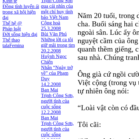
Trịnh Công Sơn
Kinh tế
qua cái nhìn của
Đồng tính luyến ái
một chỉ huy tình
trong xã hội hiện
Năm 20 tuổi, trong d
báo Việt Nam
đại
cha. Buổi sáng hai 
Cộng hoà
Thế hệ @
25.3.2008
Pháp luật
ngoài sân. Lúc ấy ôn
Bùi Văn Phú
Đời sống hiện đại
nguyệt cầm của ông
Những lời ca tôi
Thể thao
giữ mãi trong tim
talaFemina
quanh thềm giếng, cò
20.2.2008
sau nhà. Chúng tran
Huỳnh Ngọc
Chiến
Nhân “Ngày trở
Ông già cứ ngồi cười
về” của Phạm
Duy
Việt cộng (trong vụ 
14.2.2008
tự nhiên ông nói:
Ban Mai
Trịnh Công Sơn,
người tình của
“Loài vật còn có đầu
cuộc sống
12.2.2008
Ban Mai
Tôi cãi:
Trịnh Công Sơn,
người tình của
cuộc sống