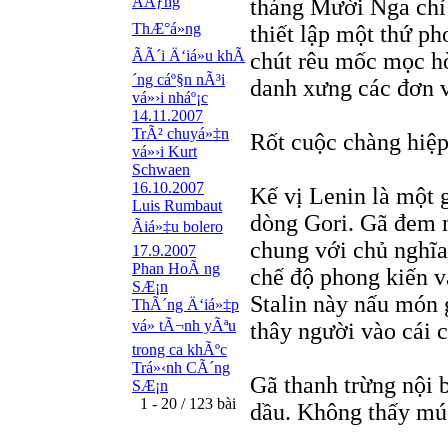
ÃÄƒng
tháng Mười Nga chỉ 
ThÆ°á»ng
thiết lập một thứ p
ÃÃ´i Ä‘iá»u khÃ
chút rêu mốc mọc h
´ng cáº§n nÃ³i
danh xưng các đơn v
vá»›i nháº¡c
14.11.2007
TrÃ² chuyá»‡n
Rốt cuộc chàng hiệp
vá»›i Kurt
Schwaen
16.10.2007
Kế vị Lenin là một g
Luis Rumbaut
dòng Gori. Gã đem n
Ãiá»‡u bolero
chung với chủ nghĩa
17.9.2007
Phan HoÃ ng
chế độ phong kiến v
SÆ¡n
Stalin này nấu món g
ThÃ´ng Ä‘iá»‡p
vá» tÃ¬nh yÃªu
thây người vào cái 
trong ca khÃºc
Trá»‹nh CÃ´ng
Gã thanh trừng nội 
SÆ¡n
1 - 20 / 123 bài
dầu. Không thấy múc