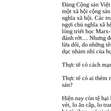
Đảng Cộng sản Việt
một xã hội cộng sản
nghĩa xã hội. Các tr
ngợi chủ nghĩa xã h
lòng triết học Marx-
đánh rớt… Nhưng đó 
lừa dối, do những t
dục nhảm nhí của họ
Thực tế có cách mạ
Thực tế có ai thèm 
sản?
Hiện nay còn tệ hại
vét, lo ăn cắp, lo tr