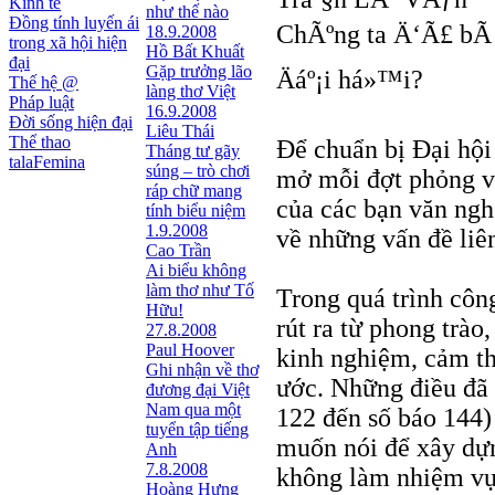
Kinh tế
như thế nào
Đồng tính luyến ái
ChÃºng ta Ä‘Ã£ bÃ n
18.9.2008
trong xã hội hiện
Hồ Bất Khuất
đại
Gặp trưởng lão
Äáº¡i há»™i?
Thế hệ @
làng thơ Việt
Pháp luật
16.9.2008
Đời sống hiện đại
Liêu Thái
Thể thao
Để chuẩn bị Đại hộ
Tháng tư gãy
talaFemina
súng – trò chơi
mở mỗi đợt phỏng vấ
ráp chữ mang
của các bạn văn ngh
tính biểu niệm
1.9.2008
về những vấn đề liê
Cao Trần
Ai biểu không
làm thơ như Tố
Trong quá trình côn
Hữu!
rút ra từ phong trào
27.8.2008
Paul Hoover
kinh nghiệm, cảm t
Ghi nhận về thơ
ước. Những điều đã 
đương đại Việt
Nam qua một
122 đến số báo 144)
tuyển tập tiếng
muốn nói để xây dựn
Anh
7.8.2008
không làm nhiệm vụ 
Hoàng Hưng