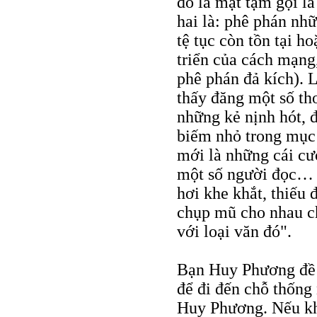
đó là mặt tạm gọi l
hai là: phê phán nhữ
tệ tục còn tồn tại h
triển của cách mạng,
phê phán đả kích). 
thấy đăng một số th
những kẻ nịnh hót,
biếm nhỏ trong mục
mới là những cái cư
một số người đọc… 
hơi khe khắt, thiếu 
chụp mũ cho nhau ch
với loại văn đó".
Bạn Huy Phương đề n
để đi đến chỗ thống 
Huy Phương. Nếu kh