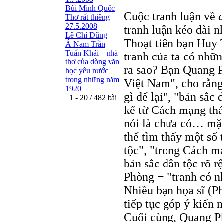
Bùi Minh Quốc
Cuộc tranh luận về
Thơ rất thiêng
27.5.2008
tranh luận kéo dài n
Lê Chí Dũng
Thoạt tiên bạn Huy 
Á Nam Trần
Tuấn Khải – nhà
tranh của ta có nhữ
thơ của dòng văn
ra sao? Bạn Quang P
học yêu nước
trong những năm
Việt Nam", cho rằng
1920
gì để lại", "bản sắc
1 - 20 / 482 bài
kể từ Cách mạng th
nói là chưa có… mặc
thể tìm thấy một số t
tộc", "trong Cách m
bản sắc dân tộc rõ r
Phòng − "tranh có nh
Nhiều bạn họa sĩ (
tiếp tục góp ý kiến 
Cuối cùng, Quang P