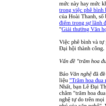
mức này hay mức k
trong việc phê bình
của Hoài Thanh, số 
điểm trong sự lãnh 
"
Giải thưởng Văn h
Việc phê bình và tự 
Đại hội thành công.
Vấn đề "trăm hoa đ
Báo
Văn nghệ
đã đề 
liệu
"Trăm hoa đua n
Nhất, bạn Lê Đại T
châm "trăm hoa đua 
nghệ tự do trên mọ
phú của văn nghệ". 