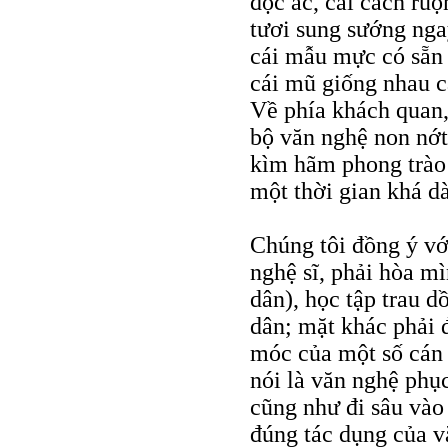
độc ác, cải cách ruộ
tươi sung sướng ngay
cái mẫu mực có sẵn 
cái mũ giống nhau c
Về phía khách quan,
bộ văn nghệ non nớt
kìm hãm phong trào 
một thời gian khá dà
Chúng tôi đồng ý vớ
nghệ sĩ, phải hòa m
dân), học tập trau d
dân; mặt khác phải 
móc của một số cán 
nói là văn nghệ phục
cũng như đi sâu vào
đúng tác dụng của v