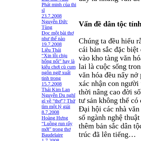
Phát minh của thi
sĩ
23.7.2008
Nguyễn Đức
Vấn đề dân tộc tín
Tùng
Ðọc một bài thơ
như thế nào
Chúng ta đều hiểu r
19.7.2008
cái bản sắc đặc biệ
Liêu Thái
“Xin lỗi chịu
vào kho tàng văn hó
hổng nổi” hay là
lai là cuộc sống tro
kiểu chơi cù cum
ngôn ngữ xuất
văn hóa đều nẩy nở
tinh trong
xác nhận con người 
15.7.2008
Thái Kim Lan
thời nâng cao đời s
Nguyễn Du nghĩ
tư sản không thể có
gì về “thơ"? Thử
tìm một lý giải
Đại hội các nhà văn
8.7.2008
số ngành nghệ thuật
Hoàng Hưng
“Luồng run rẩy
thêm bản sắc dân tộ
mới” trong thơ
trúc đã lên tiếng…
Baudelaire
1.7.2008