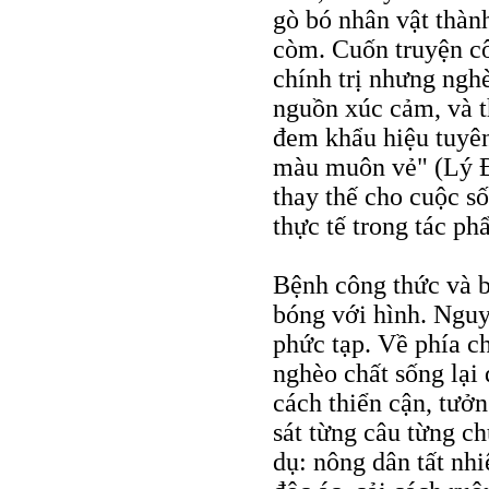
gò bó nhân vật thàn
còm. Cuốn truyện cô
chính trị nhưng ngh
nguồn xúc cảm, và t
đem khẩu hiệu tuyên
màu muôn vẻ" (Lý Đ
thay thế cho cuộc 
thực tế trong tác ph
Bệnh công thức và b
bóng với hình. Ngu
phức tạp. Về phía c
nghèo chất sống lại
cách thiển cận, tưởn
sát từng câu từng ch
dụ: nông dân tất nhi