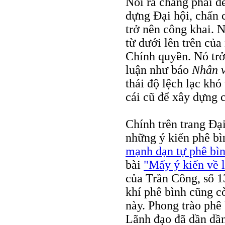
Nói ra chẳng phải đ
dựng Đại hội, chấn 
trở nên công khai. 
từ dưới lên trên củ
Chính quyền. Nó trở
luận như báo
Nhân 
thái độ lệch lạc khó
cái cũ để xây dựng 
Chính trên trang Đại
những ý kiến phê bìn
mạnh dạn tự phê bì
bài
"Mấy ý kiến về 
của Trần Công, số 1
khí phê bình cũng c
này. Phong trào phê 
Lãnh đạo đã dần dần