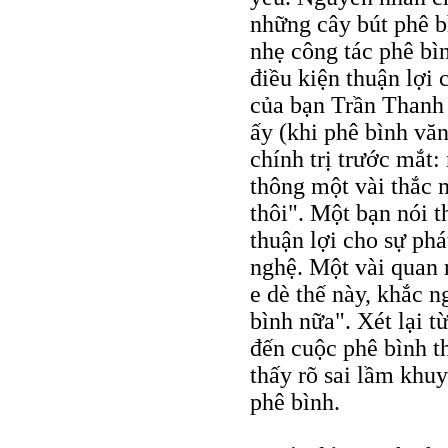
những cây bút phê bì
nhẹ công tác phê bì
điều kiện thuận lợi 
của bạn Trần Thanh
ấy (khi phê bình vă
chính trị trước mắt:
thông một vài thắc 
thôi". Một bạn nói 
thuận lợi cho sự phá
nghệ. Một vài quan 
e dè thế này, khắc n
bình nữa". Xét lại t
đến cuộc phê bình t
thấy rõ sai lầm khuy
phê bình.