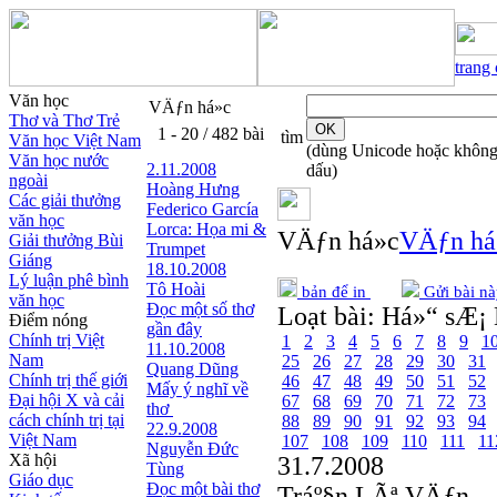
trang
Văn học
VÄƒn há»c
Thơ và Thơ Trẻ
1 - 20 / 482 bài
tìm
Văn học Việt Nam
(dùng Unicode hoặc khôn
Văn học nước
2.11.2008
dấu)
ngoài
Hoàng Hưng
Các giải thưởng
Federico García
văn học
Lorca: Họa mi &
VÄƒn há»c
VÄƒn há
Giải thưởng Bùi
Trumpet
Giáng
18.10.2008
Lý luận phê bình
Tô Hoài
bản để in
Gửi bài nà
văn học
Đọc một số thơ
Loạt bài:
Há»“ sÆ¡ 
Điểm nóng
gần đây
Chính trị Việt
1
2
3
4
5
6
7
8
9
1
11.10.2008
Nam
25
26
27
28
29
30
31
Quang Dũng
Chính trị thế giới
46
47
48
49
50
51
52
Mấy ý nghĩ về
Đại hội X và cải
67
68
69
70
71
72
73
thơ
cách chính trị tại
88
89
90
91
92
93
94
22.9.2008
Việt Nam
107
108
109
110
111
11
Nguyễn Đức
Xã hội
31.7.2008
Tùng
Giáo dục
Đọc một bài thơ
Tráº§n LÃª VÄƒn