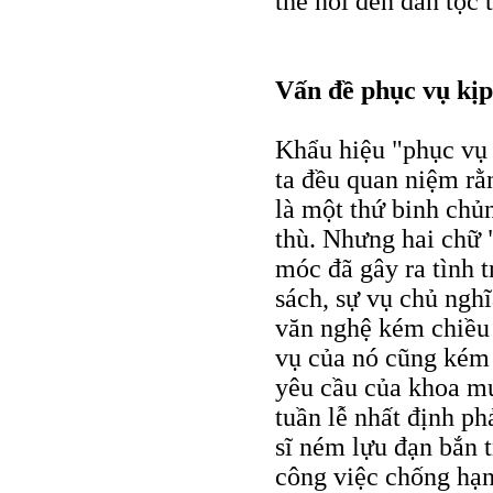
thể nói đến dân tộc 
Vấn đề phục vụ kịp
Khẩu hiệu "phục vụ 
ta đều quan niệm rằ
là một thứ binh chủn
thù. Nhưng hai chữ 
móc đã gây ra tình t
sách, sự vụ chủ ngh
văn nghệ kém chiều 
vụ của nó cũng kém đ
yêu cầu của khoa m
tuần lễ nhất định ph
sĩ ném lựu đạn bắn 
công việc chống hạn