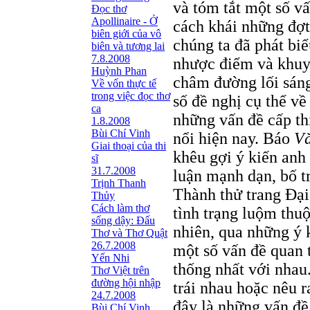
và tóm tắt một số vấ
Đọc thơ
Apollinaire - Ở
cách khái những đợt 
biên giới của vô
chúng ta đã phát biể
biên và tương lai
7.8.2008
nhược điểm và khuy
Huỳnh Phan
châm đường lối sáng
Về vốn thực tế
trong việc đọc thơ
số đề nghị cụ thể về
ca
những vấn đề cấp thi
1.8.2008
Bùi Chí Vinh
nổi hiện nay. Báo
Vă
Giai thoại của thi
khêu gợi ý kiến anh
sĩ
31.7.2008
luận mạnh dạn, bố tr
Trịnh Thanh
Thành thử trang Đại 
Thủy
Cách làm thơ
tình trạng luộm thuộ
sống dậy: Đấu
nhiên, qua những ý k
Thơ và Thơ Quật
26.7.2008
một số vấn đề quan 
Yến Nhi
thống nhất với nhau
Thơ Việt trên
đường hội nhập
trái nhau hoặc nêu r
24.7.2008
đây là những vấn đề 
Bùi Chí Vinh