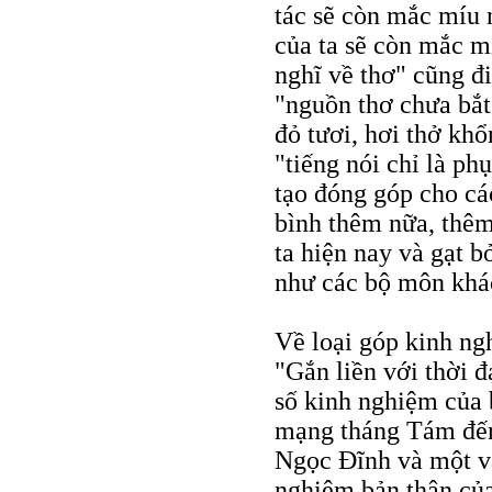
tác sẽ còn mắc míu 
của ta sẽ còn mắc 
nghĩ về thơ" cũng đ
"nguồn thơ chưa bắ
đỏ tươi, hơi thở khổ
"tiếng nói chỉ là ph
tạo đóng góp cho cá
bình thêm nữa, thêm
ta hiện nay và gạt b
như các bộ môn khác
Về loại góp kinh ngh
"Gắn liền với thời 
số kinh nghiệm của 
mạng tháng Tám đến 
Ngọc Đĩnh và một v
nghiệm bản thân của