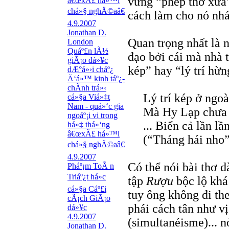
vững “phép thơ xưa”
â€œxÃ£ há»™i
chá»§ nghÄ©aâ€
cách làm cho nó nh
4.9.2007
Jonathan D.
Quan trọng nhất là
London
Quáº£n lÃ½
đạo bởi cái mà nhà t
giÃ¡o dá»¥c
kép” hay “lý trí hừn
dÆ°á»›i cháº¿
Ä‘á»™ kinh táº¿-
chÃ­nh trá»‹
Lý trí kép ở ngoà
cá»§a Viá»‡t
Nam - quá»‘c gia
Mà Hy Lạp chưa 
ngoáº¡i vi trong
... Biển cả lần l
há»‡ thá»‘ng
â€œxÃ£ há»™i
(“Tháng hái nho”
chá»§ nghÄ©aâ€
4.9.2007
Có thể nói bài thơ 
Pháº¡m ToÃ n
Triáº¿t há»c
tập
Rượu
bộc lộ khá
cá»§a Cáº£i
tuy ông không đi th
cÃ¡ch GiÃ¡o
phái cách tân như vị
dá»¥c
4.9.2007
(simultanéisme)... n
Jonathan D.