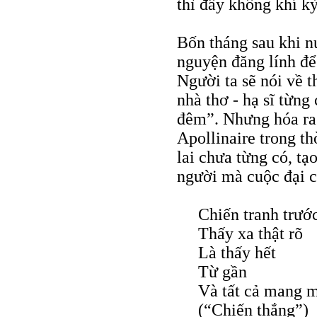
thì đầy không khí k
Bốn tháng sau khi n
nguyện đăng lính để
Người ta sẽ nói về t
nhà thơ - hạ sĩ từng
đêm”. Nhưng hóa ra 
Apollinaire trong th
lai chưa từng có, tạ
người mà cuộc đại c
Chiến tranh trước
Thấy xa thật rõ
Là thấy hết
Từ gần
Và tất cả mang m
(“Chiến thắng”)