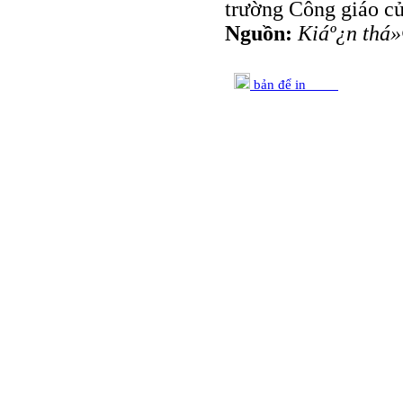
trường Công giáo củ
Nguồn:
Kiáº¿n thá
bản để in