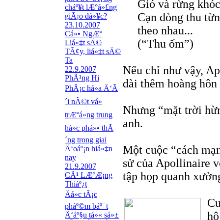
Gió và rừng khó
cháº¥t lÆ°á»£ng
Cạn dòng thu từn
giÃ¡o dá»¥c?
23.10.2007
theo nhau...
Cá»• NgÆ°
(“Thu ốm”)
Liá»‡t sÄ©
TÃ¢y, liá»‡t sÄ©
Ta
Nếu chỉ như vậy, Ap
22.9.2007
PhÃ¹ng Hi
dài thêm hoàng hôn 
PhÃ¡c há»a Ä‘Ã
´i nÃ©t vá»
Nhưng “mặt trời hừ
trÆ°á»ng trung
anh.
há»c phá»• thÃ
´ng trong giai
Một cuộc “cách mạng
Ä‘oáº¡n hiá»‡n
nay
sử của Apollinaire v
21.9.2007
tập họp quanh xưởng
CÃ¹ LÆ°Æ¡ng
Thiáº¿t
Äá»c tÃ¡c
Cu
pháº©m báº¯t
hô
Ä‘áº§u tá»« sá»±