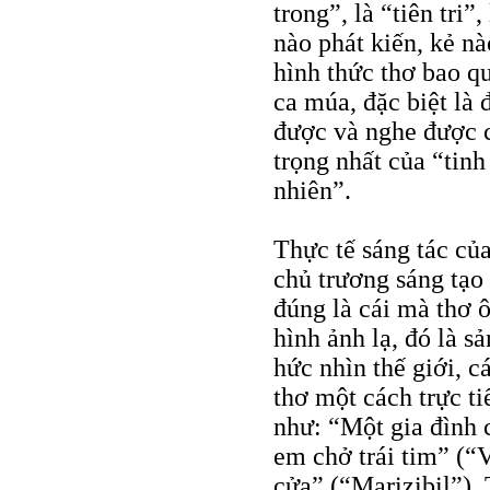
trong”, là “tiên tri”
nào phát kiến, kẻ nà
hình thức thơ bao q
ca múa, đặc biệt là 
được và nghe được c
trọng nhất của “tinh
nhiên”.
Thực tế sáng tác củ
chủ trương sáng tạo
đúng là cái mà thơ 
hình ảnh lạ, đó là s
hức nhìn thế giới, c
thơ một cách trực ti
như: “Một gia đình 
em chở trái tim” (“
cửa” (“Marizibil”).