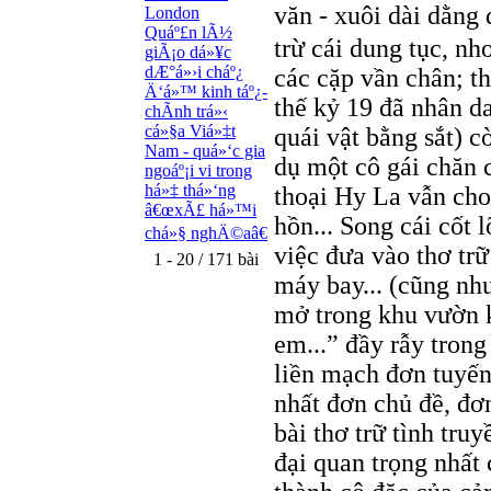
văn - xuôi dài dằng
London
Quáº£n lÃ½
trừ cái dung tục, n
giÃ¡o dá»¥c
dÆ°á»›i cháº¿
các cặp vần chân; t
Ä‘á»™ kinh táº¿-
thế kỷ 19 đã nhân d
chÃ­nh trá»‹
cá»§a Viá»‡t
quái vật bằng sắt) 
Nam - quá»‘c gia
dụ một cô gái chăn 
ngoáº¡i vi trong
há»‡ thá»‘ng
thoại Hy La vẫn ch
â€œxÃ£ há»™i
hồn... Song cái cốt 
chá»§ nghÄ©aâ€
việc đưa vào thơ trữ
1 - 20 / 171 bài
máy bay... (cũng nh
mở trong khu vườn k
em...” đầy rẫy trong
liền mạch đơn tuyến
nhất đơn chủ đề, đơ
bài thơ trữ tình tru
đại quan trọng nhất