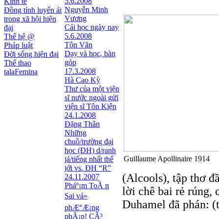
5.6.2008
Kinh tế
Nguyễn Minh
Đồng tính luyến ái
Vương
trong xã hội hiện
Cái học ngày nay
đại
5.6.2008
Thế hệ @
Tôn Văn
Pháp luật
Dạy và học, bàn
Đời sống hiện đại
góp
Thể thao
17.3.2008
talaFemina
Hà Cao Kỳ
Thư của một viện
sĩ nước ngoài gửi
viện sĩ Tôn Kiện
24.1.2008
Đặng Thân
Những
chuồ/trường đại
học (ĐH) d/ranh
Guillaume Apollinaire 1914
já/tiếng nhất thế
jới vs. ĐH “R”
(Alcools), tập thơ đ
24.11.2007
Pháº¡m ToÃ n
lời chê bai rẻ rúng
Sai vá»
Duhamel đã phán: (t
phÆ°Æ¡ng
phÃ¡p! CÃ³