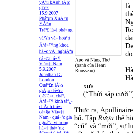
yÃªu kÃ­nh tÃ¡c
là
giáº£
th
15.9.2007
Pháº¡m XuÃ¢n
Ng
YÃªm
Ro
Tráº£ lá»i phá»ng
da
váº¥n vá» hoáº¡t
De
Ä‘á»™ng khoa
há»c vÃ nghiÃªn
đo
cá»©u á»Ÿ
Apo và Nàng Thơ
Viá»‡t Nam
(tranh của Henri
Hã
5.9.2007
Rousseau)
Jonathan D.
Hã
London
xưa
Quáº£n lÃ½
giÃ¡o dá»¥c
(“Thời sắp cưới”
dÆ°á»›i cháº¿
Ä‘á»™ kinh táº¿-
chÃ­nh trá»‹
Thực ra, Apollinair
cá»§a Viá»‡t
bố. Tập
Rượu
thể h
Nam - quá»‘c gia
ngoáº¡i vi trong
“cũ” và “mới”, sự l
há»‡ thá»‘ng