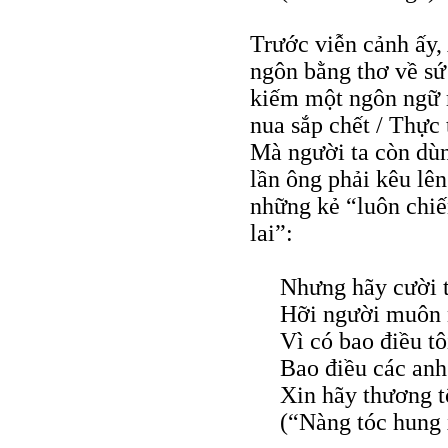
Trước viễn cảnh ấy,
ngôn bằng thơ về sứ 
kiếm một ngôn ngữ m
nua sắp chết / Thực 
Mà người ta còn dùn
lần ông phải kêu lên
những kẻ “luôn chiế
lai”:
Nhưng hãy cười t
Hỡi người muôn n
Vì có bao điều t
Bao điều các anh
Xin hãy thương t
(“Nàng tóc hung 