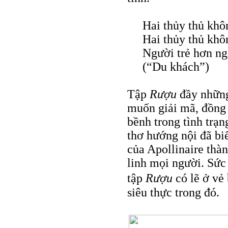
Hai thủy thủ khô
Hai thủy thủ khô
Người trẻ hơn ng
(“Du khách”)
Tập
Rượu
đầy những
muốn giải mã, đồng t
bềnh trong tình trạ
thơ hướng nội đã biế
của Apollinaire thà
linh mọi người. Sức 
tập
Rượu
có lẽ ở vẻ
siêu thực trong đó.