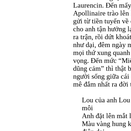
Laurencin. Đến mấy
Apollinaire trào lên
gửi từ tiền tuyến v
cho anh tận hưởng l
ra trận, rồi dứt khoá
như dại, đêm ngày m
mọi thứ xung quanh 
vọng. Đến mức “Miệ
dũng cảm” thì thật b
người sống giữa cái
mê đắm nhất ra đời 
Lou của anh Lou 
môi
Anh đặt lên mắt 
Màu vàng hung k