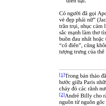
điên dại.
Có người đã gọi Apol
vẻ đẹp phái nữ” (Ja
trần trụi, nhục cảm 
sắc mạnh làm thơ tì
buồn đau nhất hoặc 
“cổ điển”, cũng khô
tượng trưng của thế 
[1]
Trong bản thảo đ
bước giữa Paris nhữ
chảy đỏ các rãnh nư
[2]
André Billy cho rằ
nguồn từ nguồn gốc S