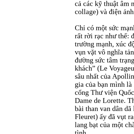
cả các kỹ thuật âm n
collage) và điện ảnh
Chỉ có một sức mạnh
rất rời rạc như thế:
trường mạnh, xúc độ
vụn vặt vô nghĩa tản
đường sức tâm trạng
khách” (Le Voyageur
sâu nhất của Apolli
gia của bạn mình là 
cổng Thư viện Quốc 
Dame de Lorette. Th
bài than van dân dã
Fleuret) ấy đã vụt r
lang bạt của một ch
tình.