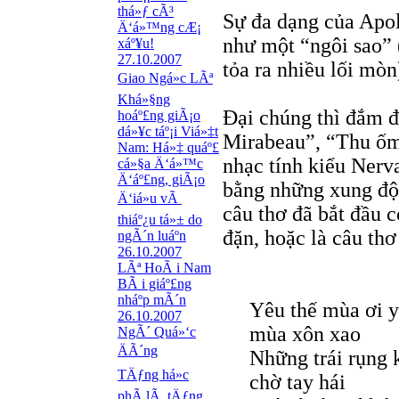
thá»ƒ cÃ³
Sự đa dạng của Apol
Ä‘á»™ng cÆ¡
như một “ngôi sao” (
xáº¥u!
27.10.2007
tỏa ra nhiều lối mòn
Giao Ngá»c LÃª
Khá»§ng
Đại chúng thì đắm đ
hoáº£ng giÃ¡o
dá»¥c táº¡i Viá»‡t
Mirabeau”, “Thu ốm”
Nam: Há»‡ quáº£
nhạc tính kiểu Nerva
cá»§a Ä‘á»™c
Ä‘áº£ng, giÃ¡o
bằng những xung độn
Ä‘iá»u vÃ
câu thơ đã bắt đầu c
thiáº¿u tá»± do
đặn, hoặc là câu thơ
ngÃ´n luáº­n
26.10.2007
LÃª HoÃ i Nam
BÃ i giáº£ng
nháº­p mÃ´n
Yêu thế mùa ơi y
26.10.2007
mùa xôn xao
NgÃ´ Quá»‘c
ÄÃ´ng
Những trái rụng
TÄƒng há»c
chờ tay hái
phÃ­ lÃ tÄƒng