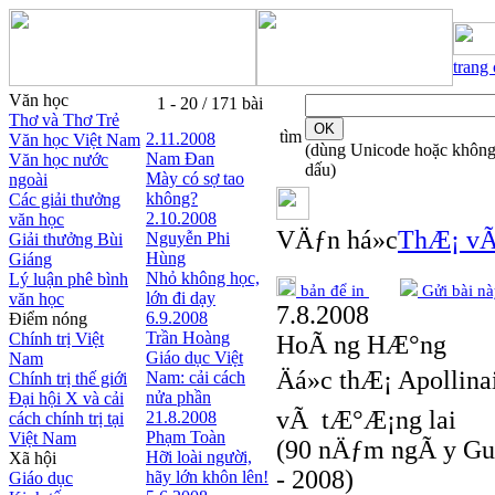
trang
Văn học
1 - 20 / 171 bài
Thơ và Thơ Trẻ
tìm
2.11.2008
Văn học Việt Nam
(dùng Unicode hoặc khôn
Nam Đan
Văn học nước
dấu)
Mày có sợ tao
ngoài
không?
Các giải thưởng
2.10.2008
văn học
VÄƒn há»c
ThÆ¡ vÃ
Nguyễn Phi
Giải thưởng Bùi
Hùng
Giáng
Nhỏ không học,
Lý luận phê bình
bản để in
Gửi bài nà
lớn đi dạy
văn học
7.8.2008
6.9.2008
Điểm nóng
Trần Hoàng
Chính trị Việt
HoÃ ng HÆ°ng
Giáo dục Việt
Nam
Äá»c thÆ¡ Apollina
Nam: cải cách
Chính trị thế giới
nửa phần
Đại hội X và cải
vÃ tÆ°Æ¡ng lai
21.8.2008
cách chính trị tại
Phạm Toàn
Việt Nam
(90 nÄƒm ngÃ y Guil
Hỡi loài người,
Xã hội
- 2008)
hãy lớn khôn lên!
Giáo dục