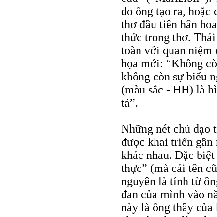
do ông tạo ra, hoặc 
thơ đầu tiên hân ho
thức trong thơ. Thá
toàn với quan niệm 
họa mới: “Không còn
không còn sự biểu ng
(màu sắc - HH) là h
tả”.
Những nét chủ đạo t
được khai triển gần
khác nhau. Đặc biệt
thực” (mà cái tên cũ
nguyên là tính từ ô
đan của mình vào nă
này là ông thầy của 