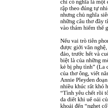
chỉ có nghĩa là một 
rập theo đúng tự nh
nhưng chủ nghĩa siê
những câu thơ đầy tì
vào thám hiểm thế g
Nếu vai trò tiên pho
được giới văn nghệ, 
đảo, trước hết và cu
biệt là của những m
kẻ bị phụ tình” (La
của thơ ông, viết nă
Annie Pleyden đoạn t
nhiều khúc rất khó 
“Tình yêu chết rồi t
da diết khi uể oải c
khoải đến “nghẹt cổ