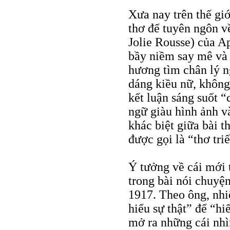
Xưa nay trên thế gi
thơ để tuyên ngôn v
Jolie Rousse) của Ap
bầy niềm say mê và 
hương tìm chân lý ng
dáng kiều nữ, không
kết luận sáng suốt 
ngữ giàu hình ảnh v
khác biệt giữa bài t
được gọi là “thơ triế
Ý tưởng về cái mới t
trong bài nói chuyệ
1917. Theo ông, nhi
hiểu sự thật” để “hi
mở ra những cái nhì