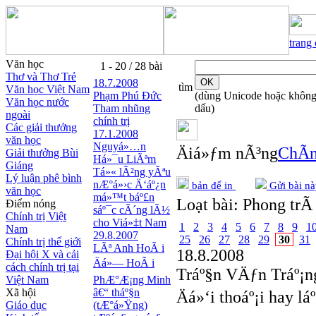
trang
Văn học
1 - 20 / 28 bài
Thơ và Thơ Trẻ
18.7.2008
tìm
Văn học Việt Nam
Phạm Phú Ðức
(dùng Unicode hoặc khôn
Văn học nước
Tham nhũng
dấu)
ngoài
chính trị
Các giải thưởng
17.1.2008
văn học
Nguyá»…n
Äiá»ƒm nÃ³ng
ChÃ­n
Giải thưởng Bùi
Há»¯u LiÃªm
Giáng
Tá»« lÃ²ng yÃªu
Lý luận phê bình
nÆ°á»›c Ä‘áº¿n
bản để in
Gửi bài nà
văn học
má»™t báº£n
Loạt bài:
Phong trÃ 
Điểm nóng
sáº¯c cÃ´ng lÃ½
Chính trị Việt
cho Viá»‡t Nam
1
2
3
4
5
6
7
8
9
1
Nam
29.8.2007
25
26
27
28
29
30
31
Chính trị thế giới
LÃª Anh HoÃ i
18.8.2008
Đại hội X và cải
Äá»— HoÃ i
cách chính trị tại
Tráº§n VÄƒn Tráº¡n
Việt Nam
PhÆ°Æ¡ng Minh
Xã hội
â€“ tháº§n
Äá»‘i thoáº¡i hay lá
Giáo dục
(tÆ°á»Ÿng)