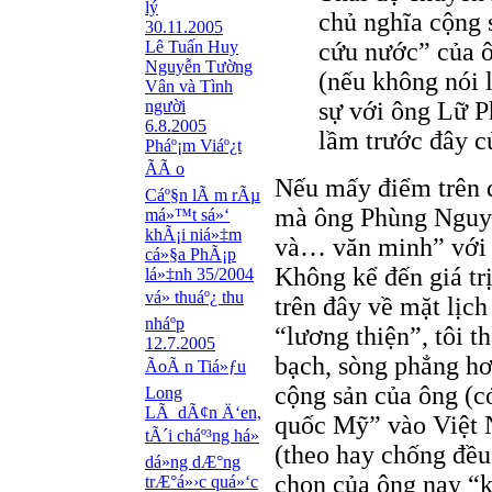
lý
chủ nghĩa cộng
30.11.2005
Lê Tuấn Huy
cứu nước” của ô
Nguyễn Tường
(nếu không nói l
Vân và Tình
người
sự với ông Lữ P
6.8.2005
lầm trước đây c
Pháº¡m Viáº¿t
ÃÃ o
Nếu mấy điểm trên đ
Cáº§n lÃ m rÃµ
mà ông Phùng Nguyễ
má»™t sá»‘
khÃ¡i niá»‡m
và… văn minh” với 
cá»§a PhÃ¡p
Không kể đến giá tr
lá»‡nh 35/2004
vá» thuáº¿ thu
trên đây về mặt lịch 
nháº­p
“lương thiện”, tôi 
12.7.2005
bạch, sòng phẳng hơ
ÃoÃ n Tiá»ƒu
cộng sản của ông (c
Long
LÃ dÃ¢n Ä‘en,
quốc Mỹ” vào Việt N
tÃ´i cháº³ng há»
(theo hay chống đều
dá»­ng dÆ°ng
chọn của ông nay “k
trÆ°á»›c quá»‘c