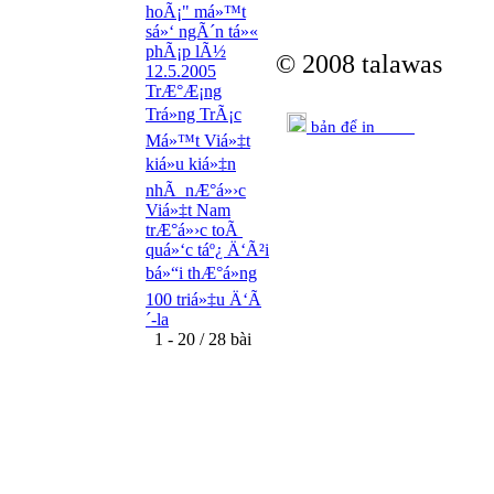
hoÃ¡" má»™t
sá»‘ ngÃ´n tá»«
phÃ¡p lÃ½
© 2008 talawas
12.5.2005
TrÆ°Æ¡ng
Trá»ng TrÃ¡c
bản để in
Má»™t Viá»‡t
kiá»u kiá»‡n
nhÃ nÆ°á»›c
Viá»‡t Nam
trÆ°á»›c toÃ
quá»‘c táº¿ Ä‘Ã²i
bá»“i thÆ°á»ng
100 triá»‡u Ä‘Ã
´-la
1 - 20 / 28 bài