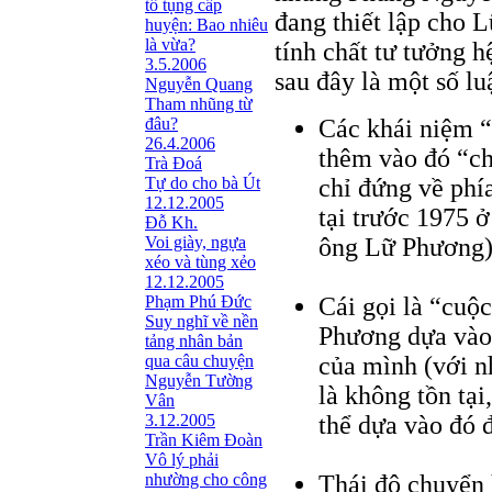
tố tụng cấp
đang thiết lập cho 
huyện: Bao nhiêu
là vừa?
tính chất tư tưởng 
3.5.2006
sau đây là một số lu
Nguyễn Quang
Tham nhũng từ
đâu?
Các khái niệm “l
26.4.2006
thêm vào đó “ch
Trà Đoá
Tự do cho bà Út
chỉ đứng về phí
12.12.2005
tại trước 1975 
Đỗ Kh.
Voi giày, ngựa
ông Lữ Phương)
xéo và tùng xẻo
12.12.2005
Phạm Phú Đức
Cái gọi là “cu
Suy nghĩ về nền
Phương dựa vào 
tảng nhân bản
qua câu chuyện
của mình (với n
Nguyễn Tường
là không tồn tại
Vân
3.12.2005
thể dựa vào đó đ
Trần Kiêm Ðoàn
Vô lý phải
nhường cho công
Thái độ chuyển