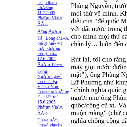
náº¡n tham
Phùng Nguyễn, trước
nhÅ©ng
mọi thứ về mình. Kh
11.7.2005
Pháº¡m Viáº¿t
diệt của “đế quốc M
ÃÃ o
với đất nước trong 
Ã”ng ÃoÃ n
cho mình mọi thứ cao
Tá»­ Long chá»‰
chân lý… luôn đến c
biáº¿t má»™t
mÃ khÃ´ng
biáº¿t hai...
Rút lại, tôi cho rằ
17.6.2005
ÄoÃ n Tiá»ƒu
mấy giọt nước đường
Long
mặt”), ông Phùng N
NgÃ´n ngá»¯
Lữ Phương như khuyế
luáº­t cá»§a
Viá»‡t Nam
“chính nghĩa quốc g
thá»±c ra khÃ´ng
người như ông Phùn
tá»‡ láº¯m!
15.6.2005
quốc/cộng cũ xì. Và
Pháº¡m Viáº¿t
muộn màng” (chữ củ
ÃÃ o
nghĩa chống cộng đã 
Chá»› nÃªn
"má»¹ viá»‡n