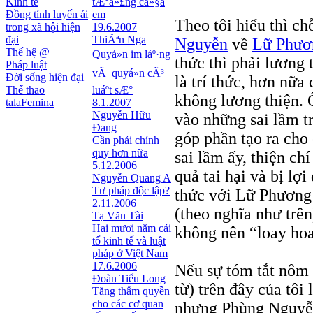
Kinh tế
tÆ°á»£ng cá»§a
Đồng tính luyến ái
em
Theo tôi hiểu thì c
trong xã hội hiện
19.6.2007
đại
ThiÃªn Nga
Nguyễn
về
Lữ Phươ
Thế hệ @
Quyá»n im láº·ng
thức thì phải lương
Pháp luật
vÃ quyá»n cÃ³
Đời sống hiện đại
là trí thức, hơn nữa
Thể thao
luáº­t sÆ°
không lương thiện.
talaFemina
8.1.2007
Nguyễn Hữu
vào những sai lầm t
Đang
góp phần tạo ra ch
Cần phải chính
quy hơn nữa
sai lầm ấy, thiện c
5.12.2006
quả tai hại và bị lợi
Nguyễn Quang A
Tư pháp độc lập?
thức với Lữ Phương 
2.11.2006
(theo nghĩa như trên
Tạ Văn Tài
Hai mươi năm cải
không nên “loay hoa
tổ kinh tế và luật
pháp ở Việt Nam
17.6.2006
Nếu sự tóm tắt nôm 
Đoàn Tiểu Long
từ) trên đây của tôi 
Tăng thẩm quyền
cho các cơ quan
nhưng Phùng Nguyễn,