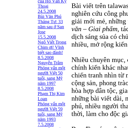
của Hồ Văn Kỳ
Bài viết trên talawa
Thoại
24.5.2008
nghiên cứu công phu
Bùi Văn Phú
giải mới mẻ, những 
Tháng Tư: 33
năm sau ở San
văn – Giai phẩm
, t
Jose
dịch sáng sủa có ch
15.5.2008
Ngô Viết Trọng
nhiều, mở rộng kiến
Chim ơi! Vĩnh
biệt sao đành!
8.5.2008
Nhiều chuyên mục, c
Nguyễn Trâm
chính kiến khác nha
Phỏng vấn một
người Việt 50
chiến tranh nhìn từ 
tuổi, sang Mỹ
cộng sản, phong trà
năm 1997
8.5.2008
hòa hợp dân tộc, gi
Phạm Thị Kim
những bài viết dài,
Loan
Phỏng vấn một
phú, nhiều người th
người Việt 59
thời, làm cho độc gi
tuổi, sang Mỹ
năm 1993
7.5.2008