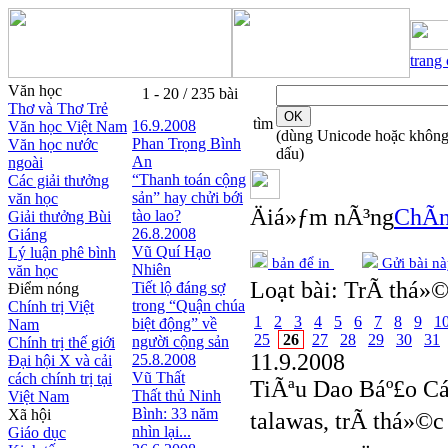
trang
Văn học
1 - 20 / 235 bài
Thơ và Thơ Trẻ
tìm
16.9.2008
Văn học Việt Nam
(dùng Unicode hoặc khôn
Phan Trọng Bình
Văn học nước
dấu)
An
ngoài
“Thanh toán cộng
Các giải thưởng
sản” hay chửi bới
văn học
Äiá»ƒm nÃ³ng
ChÃ­n
tào lao?
Giải thưởng Bùi
26.8.2008
Giáng
Vũ Quí Hạo
Lý luận phê bình
bản để in
Gửi bài nà
Nhiên
văn học
Loạt bài:
TrÃ­ thá»©
Tiết lộ đáng sợ
Điểm nóng
trong “Quận chúa
Chính trị Việt
1
2
3
4
5
6
7
8
9
1
biệt động” về
Nam
25
26
27
28
29
30
31
người cộng sản
Chính trị thế giới
11.9.2008
25.8.2008
Đại hội X và cải
Vũ Thất
cách chính trị tại
TiÃªu Dao Báº£o C
Thất thủ Ninh
Việt Nam
Bình: 33 năm
Xã hội
talawas, trÃ­ thá»©
nhìn lại...
Giáo dục