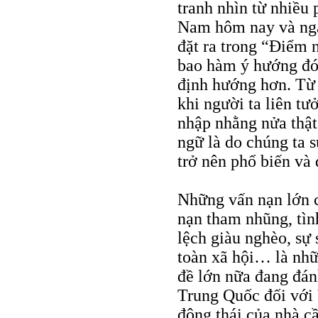
tranh nhìn từ nhiều
Nam hôm nay và ngà
đặt ra trong “Điểm 
bao hàm ý hướng đó 
định hướng hơn. Từ 
khi người ta liên t
nhập nhằng nửa thật
ngữ là do chúng ta 
trở nên phổ biến và
Những vấn nạn lớn củ
nạn tham nhũng, tìn
lệch giàu nghèo, sự 
toàn xã hội… là nhữn
đề lớn nữa đang đán
Trung Quốc đối với
động thái của nhà c