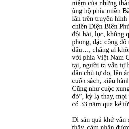
niệm của những thà
ủng hộ phía miền Bắ
lần trên truyền hìn
chiến Điện Biên Phủ
đội hải, lục, không
phong, đặc công đô t
đấu…, chẳng ai khôn
với phía Việt Nam C
tại, người ta vẫn tự
dân chủ tự do, lên á
cuốn sách, kiêu hãnh
Cũng như cuộc xung
đỏ”, kỳ lạ thay, mọ
có 33 năm qua kể từ 
Di sản quá khứ vẫn 
thấy, cảm nhận được