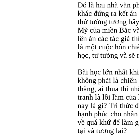
Đó là hai nhà văn p
khác đứng ra kết án
thử tưởng tượng bây
Mỹ của miền Bắc và
lên án các tác giả t
là một cuộc hỗn chiế
học, tư tưởng và sẽ m
Bài học lớn nhất kh
không phải là chiến 
thắng, ai thua thì n
tranh là lỗi lầm của
nay là gì? Trí thức
hạnh phúc cho nhân 
về quá khứ để làm g
tại và tương lai?