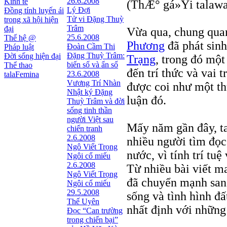
26.6.2008
Kinh tế
(ThÆ° gá»Ÿi talawa
Lý Đợi
Đồng tính luyến ái
Tử vi Đặng Thuỳ
trong xã hội hiện
Trâm
đại
Vừa qua, chung qu
25.6.2008
Thế hệ @
Phương
đã phát sinh
Đoàn Cầm Thi
Pháp luật
Đặng Thuỳ Trâm:
Đời sống hiện đại
Trạng
, trong đó một
biến số và ẩn số
Thể thao
đến trí thức và vai t
23.6.2008
talaFemina
Vương Trí Nhàn
được coi như một th
Nhật ký Ðặng
luận đó.
Thuỳ Trâm và đời
sống tinh thần
người Việt sau
Mấy năm gần đây, t
chiến tranh
2.6.2008
nhiều người tìm đọc,
Ngô Viết Trọng
nước, vì tính trí tuệ
Ngôi cổ miếu
2.6.2008
Từ nhiều bài viết m
Ngô Viết Trọng
đã chuyển mạnh sang
Ngôi cổ miếu
29.5.2008
sống và tình hình đ
Thế Uyên
nhất định với những 
Đọc “Can trường
trong chiến bại”