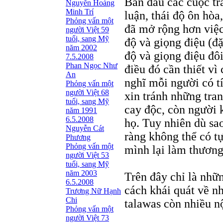
Ban đầu các cuộc tr
Nguyễn Hoàng
Minh Trí
luận, thái độ ôn hòa
Phỏng vấn một
đã mở rộng hơn việc 
người Việt 59
tuổi, sang Mỹ
độ và giọng điệu (đặ
năm 2002
độ và giọng điệu đôi
7.5.2008
Phan Ngọc Như
điều đó cần thiết v
An
nghĩ mỗi người có tí
Phỏng vấn một
người Việt 68
xin tránh những tran
tuổi, sang Mỹ
cay độc, còn người 
năm 1991
6.5.2008
họ. Tuy nhiên dù sa
Nguyễn Cát
ràng không thể có tự
Phương
Phỏng vấn một
mình lại làm thương
người Việt 53
tuổi, sang Mỹ
năm 2003
Trên đây chỉ là nhữn
6.5.2008
cách khái quát về n
Trương Nữ Hạnh
Chi
talawas còn nhiều n
Phỏng vấn một
người Việt 73