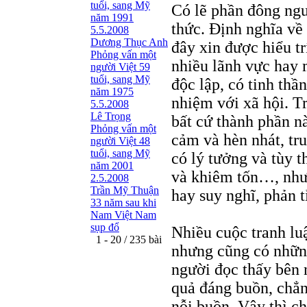
tuổi, sang Mỹ
Có lẽ phần đông ngườ
năm 1991
thức. Định nghĩa về 
5.5.2008
Dương Thục Anh
đây xin được hiểu tr
Phỏng vấn một
nhiều lãnh vực hay m
người Việt 59
tuổi, sang Mỹ
độc lập, có tinh thần
năm 1975
nhiệm với xã hội. Tr
5.5.2008
Lê Trọng
bất cứ thành phần n
Phỏng vấn một
cảm và hèn nhát, tru
người Việt 48
tuổi, sang Mỹ
có lý tưởng và tùy t
năm 2001
và khiêm tốn…, nhưng
2.5.2008
Trần Mỹ Thuận
hay suy nghĩ, phản t
33 năm sau khi
Nam Việt Nam
sụp đổ
Nhiều cuộc tranh lu
1 - 20 / 235 bài
nhưng cũng có những
người đọc thấy bên 
quả đáng buồn, chẳng
nỗi buồn. Vậy thì c