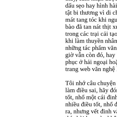
dấu sẹo hay hình hà
tật bi thương vì di
mát tang tóc khi ngư
bào đã tan nát thịt 
trong các trại cải t
khi làm thuyền nhân
những tác phẩm văn 
giờ vẫn còn đó, ha
phục ở hải ngoại ho
trang web văn nghệ
Tôi nhớ câu chuyện 
làm điều sai, hãy đó
tốt, nhổ một cái đi
nhiều điều tốt, nhổ 
ra, nhưng vết đinh 