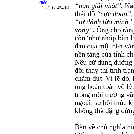
điếc!
“nan giải nhất”.
Nan
1 - 20 / 434 bài
thái độ
“cực đoan”
“tự đánh lừa mình”
vọng”.
Ông cho rằn
còn“nhơ nhớp bùn lầ
đạo của một nền văn
nền tảng của tính ch
Nếu cứ dung dưỡng v
đổi thay thì tình trạ
chấm dứt. Vì lẽ đó,
ông hoàn toàn vô lý
trong môi trường vă
ngoài, sự hối thúc k
không thể đặng đừn
Bàn về chủ nghĩa hi