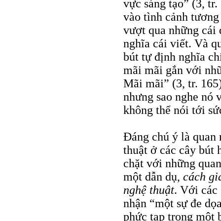
vực sáng tạo” (3, tr.
vào tình cảnh tương 
vượt qua những cái đ
nghĩa cái viết. Và q
bút tự định nghĩa 
mãi mãi gắn với nh
Mãi mãi” (3, tr. 165
nhưng sao nghe nó v
không thể nói tới sứ
Đáng chú ý là quan 
thuật ở các cây bút 
chặt với những quan
một dẫn dụ,
cách gi
nghệ thuật
. Với các
nhận “một sự đe dọa
phức tạp trong một 