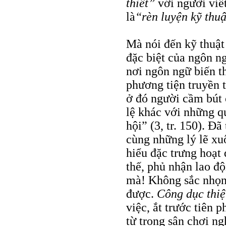
thiết”
với người viế
là
“rèn luyện kỹ thuậ
Mà nói đến kỹ thuật 
đặc biệt của ngôn ng
nơi ngôn ngữ biến t
phương tiện truyền 
ở đó người cầm bút 
lệ khác với những q
hội” (3, tr. 150). Đ
cùng những lý lẽ xu
hiểu đặc trưng hoạt
thế, phủ nhận lao đ
mà! Không sắc nhọn 
được.
Công dục thiện
việc, ắt trước tiên p
từ trong sân chơi ngh