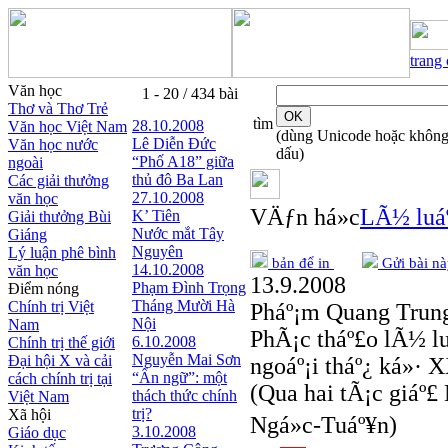
trang
Văn học
1 - 20 / 434 bài
Thơ và Thơ Trẻ
tìm
28.10.2008
Văn học Việt Nam
(dùng Unicode hoặc khôn
Lê Diễn Đức
Văn học nước
dấu)
“Phố A18” giữa
ngoài
thủ đô Ba Lan
Các giải thưởng
27.10.2008
văn học
VÄƒn há»c
LÃ½ luáº
K’ Tiên
Giải thưởng Bùi
Nước mắt Tây
Giáng
Nguyên
Lý luận phê bình
bản để in
Gửi bài nà
14.10.2008
văn học
13.9.2008
Phạm Đình Trọng
Điểm nóng
Tháng Mười Hà
Chính trị Việt
Pháº¡m Quang Trun
Nội
Nam
PhÃ¡c tháº£o lÃ½ l
6.10.2008
Chính trị thế giới
Nguyễn Mai Sơn
Đại hội X và cải
ngoáº¡i tháº¿ ká»· 
“Ẩn ngữ”: một
cách chính trị tại
(Qua hai tÃ¡c giá
thách thức chính
Việt Nam
trị?
Xã hội
Ngá»c-Tuáº¥n)
3.10.2008
Giáo dục