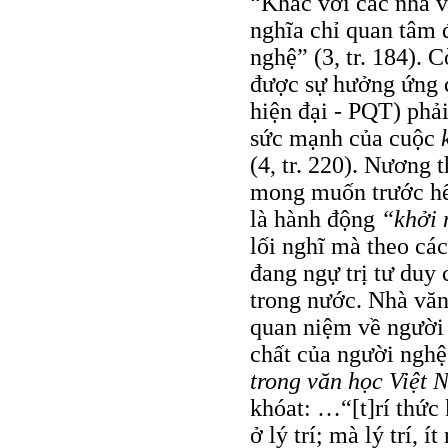
“Khác với các nhà v
nghĩa chỉ quan tâm
nghệ” (3, tr. 184).
được sự hưởng ứng c
hiện đại - PQT) phả
sức mạnh của cuộc
(4, tr. 220). Nương 
mong muốn trước hế
là hành động
“khởi 
lối nghĩ mà theo các 
đang ngự trị tư duy
trong nước. Nhà văn 
quan niệm về người 
chất của người nghệ
trong văn học Việt 
khóat: …“[t]rí thức
ở lý trí; mà lý trí, í