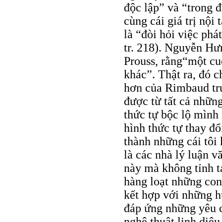
độc lập” và “trong 
cùng cái giá trị nội
là “đòi hỏi việc phá
tr. 218). Nguyễn Hưn
Prouss, rằng“một cu
khác”. Thật ra, đó c
hơn của Rimbaud trư
được từ tất cả những
thức tự bộc lộ mình
hình thức tự thay đ
thành những cái tôi k
là các nhà lý luận 
này mà không tỉnh tá
hàng loạt những con
kết hợp với những h
đáp ứng những yêu c
nghệ thuật linh diệu