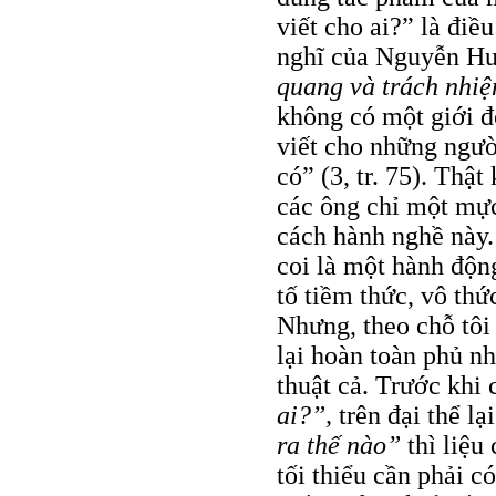
viết cho ai?” là điều
nghĩ của Nguyễn Hư
quang và trách nhi
không có một giới độ
viết cho những ngườ
có” (3, tr. 75). Thậ
các ông chỉ một mực
cách hành nghề này.
coi là một hành độn
tố tiềm thức, vô thứ
Nhưng, theo chỗ tôi
lại hoàn toàn phủ nh
thuật cả. Trước khi
ai?”,
trên đại thể lạ
ra thế nào”
thì liệu
tối thiểu cần phải 