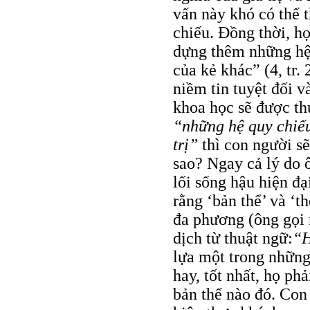
vấn này khó có thể 
chiếu. Đồng thời, h
dựng thêm những hệ
của kẻ khác” (4, tr.
niềm tin tuyệt đối v
khoa học sẽ được th
“những hệ quy chiếu
trị”
thì con người sẽ
sao? Ngay cả lý do 
lối sống hậu hiện đạ
rằng ‘bản thể’ và ‘t
đa phương (ông gọi 
dịch từ thuật ngữ:
“H
lựa một trong những 
hay, tốt nhất, họ ph
bản thể nào đó. Con