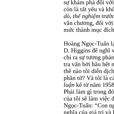
sự khám phá đối với
còn là tất yếu và k
dò, thể nghiệm
trước
văn chương, đối với
mức thành mục đích 
Hoàng Ngọc-Tuấn lại
D. Higgins để nghĩ v
chỉ ra sự tương phả
tra vấn bởi hầu hết
thế nào tôi diễn dịc
phần tử? Và tôi là c
luận
kể từ năm 1958 
Phải làm gì trong đ
của tôi sẽ làm việc 
Ngọc-Tuấn: “Con ngư
nghĩa của giá trị và