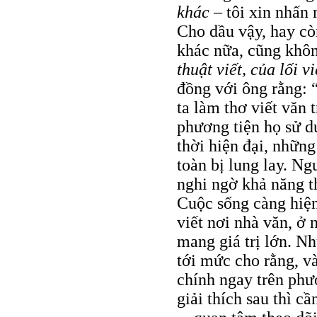
khác
– tôi xin nhấn
Cho dầu vậy, hay còn
khác nữa, cũng không
thuật viết, của lối v
đồng với ông rằng: 
ta làm thơ viết văn 
phương tiện họ sử 
thời hiện đại, nhữn
toàn bị lung lay. Ng
nghi ngờ khả năng t
Cuộc sống càng hiện
viết nơi nhà văn, ở
mang giá trị lớn. N
tới mức cho rằng, và
chính ngay trên phư
giải thích sau thì cầ