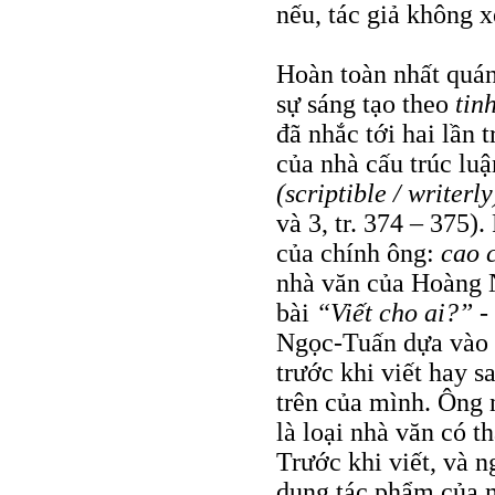
nếu, tác giả không x
Hoàn toàn nhất quán
sự sáng tạo theo
tin
đã nhắc tới hai lần 
của nhà cấu trúc lu
(scriptible / writerl
và 3, tr. 374 – 375)
của chính ông:
cao 
nhà văn của Hoàng
bài
“Viết cho ai?” - 
Ngọc-Tuấn dựa vào t
trước khi viết hay s
trên của mình. Ông 
là loại nhà văn có t
Trước khi viết, và n
dung tác phẩm của mì