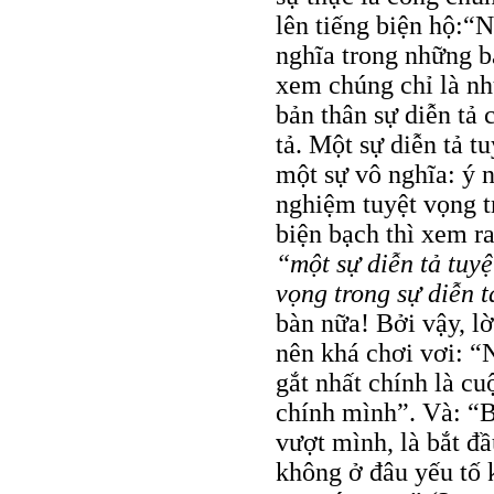
lên tiếng biện hộ:“N
nghĩa trong những b
xem chúng chỉ là nh
bản thân sự diễn tả 
tả. Một sự diễn tả 
một sự vô nghĩa: ý 
nghiệm tuyệt vọng tr
biện bạch thì xem ra
“một sự diễn tả tuy
vọng trong sự diễn 
bàn nữa! Bởi vậy, lờ
nên khá chơi vơi: “
gắt nhất chính là c
chính mình”. Và: “B
vượt mình, là bắt đầ
không ở đâu yếu tố k