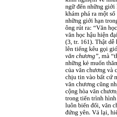
ngữ đến những giới 
khám phá ra một số 
những giới hạn tro
ông rút ra: “Văn họ
văn học hậu hiện đạ
(3, tr. 161). Thật d
lên tiếng kêu gọi gi
văn chương”,
mà “t
những kẻ muốn thăm 
của văn chương và 
chịu tin vào bất cứ 
văn chương cũng nh
cộng hòa văn chương
trong tiến trình hìn
luôn biến đổi, văn 
đứng yên. Vả lại, hi