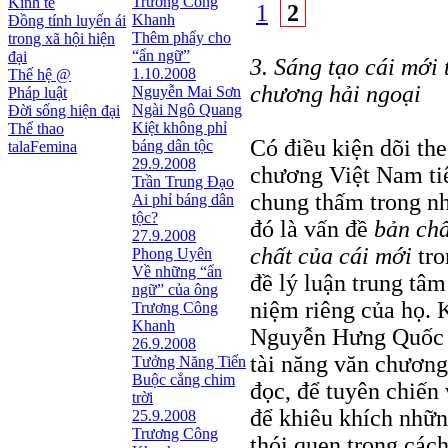
Trương Công
Kinh tế
1
2
Khanh
Đồng tính luyến ái
Thêm phẩy cho
trong xã hội hiện
“ẩn ngữ”
đại
3. Sáng tạo cái mới 
1.10.2008
Thế hệ @
chương hải ngoại
Nguyễn Mai Sơn
Pháp luật
Ngài Ngô Quang
Đời sống hiện đại
Kiệt không phỉ
Thể thao
Có điều kiện dõi th
báng dân tộc
talaFemina
29.9.2008
chương Việt Nam tiê
Trần Trung Đạo
chung thấm trong nh
Ai phỉ báng dân
tộc?
đó là vấn đề
bản chấ
27.9.2008
chất của cái mới
tr
Phong Uyên
Về những “ẩn
đề lý luận trung tâm
ngữ” của ông
niệm riêng của họ. 
Trương Công
Khanh
Nguyễn Hưng Quốc k
26.9.2008
tài năng văn chương 
Tưởng Năng Tiến
Buộc cẳng chim
đọc, để tuyên chiến
trời
để khiêu khích nhữn
25.9.2008
Trương Công
thói quen trong các