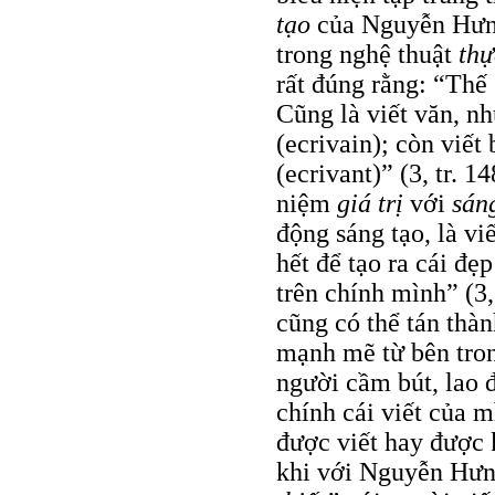
tạo
của Nguyễn Hưn
trong nghệ thuật
thự
rất đúng rằng: “Thế 
Cũng là viết văn, nh
(ecrivain); còn viết
(ecrivant)” (3, tr. 1
niệm
giá trị
với
sán
động sáng tạo, là vi
hết để tạo ra cái đẹ
trên chính mình” (3,
cũng có thể tán thà
mạnh mẽ từ bên tron
người cầm bút, lao đ
chính cái viết của 
được viết hay được k
khi với Nguyễn Hư