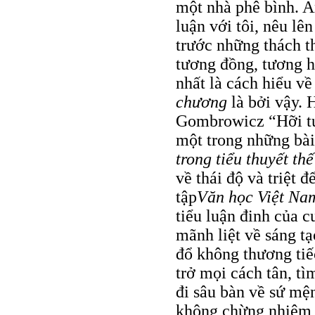
một nhà phê bình. A
luận với tôi, nêu lên
trước những thách th
tương đồng, tương h
nhất là cách hiểu v
chương
là bởi vậy.
Gombrowicz “Hỡi tuổ
một trong những bài
trong tiểu thuyết th
về thái độ và triệt 
tập
Văn học Việt Nam
tiểu luận đinh của 
mãnh liệt về sáng tạ
đổ không thương tiế
trở mọi cách tân, tì
đi sâu bàn về sứ mệ
không chừng nhiệm v