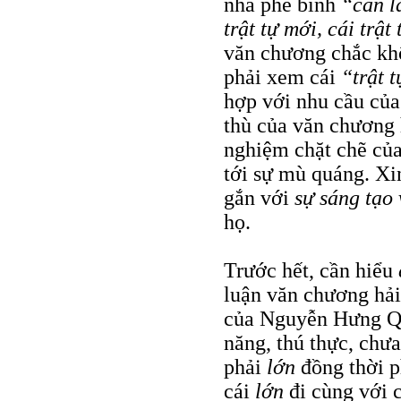
nhà phê bình
“cần 
trật tự mới, cái trậ
văn chương chắc khô
phải xem cái
“trật 
hợp với nhu cầu của
thù của văn chương
nghiệm chặt chẽ của 
tới sự mù quáng. Xi
gắn với
sự sáng tạo
họ.
Trước hết, cần hiểu
luận văn chương hải
của Nguyễn Hưng Quố
năng, thú thực, chưa
phải
lớn
đồng thời 
cái
lớn
đi cùng với 