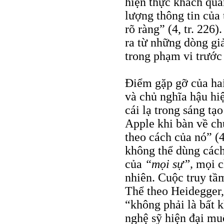
hiện thực khách qu
lượng thông tin của
rõ ràng” (4, tr. 226
ra từ những dòng giả
trong phạm vi trước 
Điểm gặp gỡ của hai 
và chủ nghĩa hậu hiệ
cái lạ trong sáng tạ
Apple khi bàn về ch
theo cách của nó” (4
không thể dùng cách
của
“mọi sự”,
mọi c
nhiên. Cuộc truy tầ
Thể theo Heidegger
“không phải là bất 
nghệ sỹ hiện đại mu