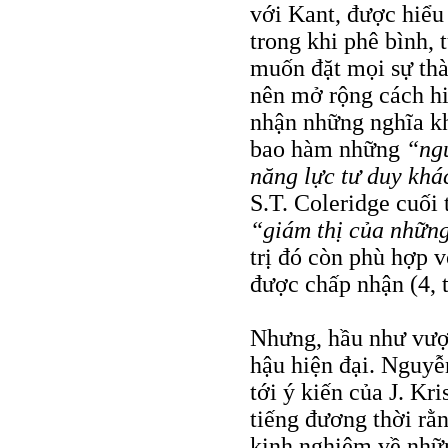
với Kant, được hiểu
trong khi phê bình, t
muốn đặt mọi sự thàn
nên mở rộng cách hi
nhận những nghĩa kh
bao hàm những
“ngư
năng lực tư duy kh
S.T. Coleridge cuối 
“giám thị của những
trị đó còn phù hợp v
được chấp nhận (4, t
Nhưng, hầu như vượt 
hậu hiện đại. Nguyễ
tới ý kiến của J. Kr
tiếng đương thời rằn
kinh nghiệm về nhữn