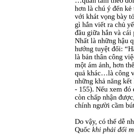
…quan tâm theo dõi
hơn là chú ý đến kẻ
với khát vọng bày t
gì hắn viết ra chủ y
đầu giữa hắn và cái 
Nhất là những hậu qu
hướng tuyệt đối: “H
là bản thân công việ
một ám ảnh, hơn th
quả khác…là công vi
những khả năng kết 
- 155). Nếu xem đó c
còn chấp nhận được
chính người cầm bút 
Do vậy, có thể dễ n
Quốc
khi phải đối 