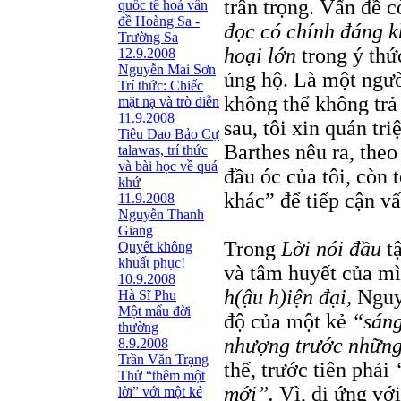
trân trọng. Vấn đề c
quốc tế hoá vấn
đề Hoàng Sa -
đọc có chính đáng 
Trường Sa
hoại lớn
trong ý th
12.9.2008
Nguyễn Mai Sơn
ủng hộ. Là một ngườ
Trí thức: Chiếc
không thể không trả
mặt nạ và trò diễn
11.9.2008
sau, tôi xin quán tri
Tiêu Dao Bảo Cự
Barthes nêu ra, theo
talawas, trí thức
và bài học về quá
đầu óc của tôi, còn 
khứ
khác” để tiếp cận vấ
11.9.2008
Nguyễn Thanh
Giang
Trong
Lời nói đầu
t
Quyết không
khuất phục!
và tâm huyết của m
10.9.2008
h(ậu h)iện đại,
Nguy
Hà Sĩ Phu
Một mẩu đời
độ của một kẻ
“sáng
thường
nhượng trước những 
8.9.2008
Trần Văn Trạng
thế, trước tiên phải
Thử “thêm một
mới”.
Vì, dị ứng với
lời” với một kẻ