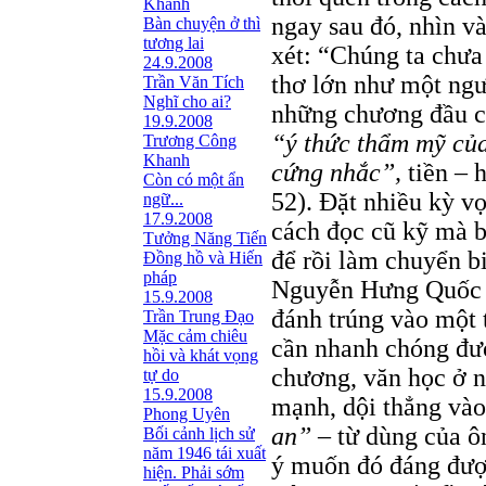
Khanh
ngay sau đó, nhìn v
Bàn chuyện ở thì
tương lai
xét: “Chúng ta chưa
24.9.2008
thơ lớn như một ngườ
Trần Văn Tích
Nghĩ cho ai?
những chương đầu củ
19.9.2008
“ý thức thẩm mỹ củ
Trương Công
Khanh
cứng nhắc”,
tiền – 
Còn có một ẩn
52). Đặt nhiều kỳ vọ
ngữ...
17.9.2008
cách đọc cũ kỹ mà bi
Tưởng Năng Tiến
để rồi làm chuyển bi
Đồng hồ và Hiến
pháp
Nguyễn Hưng Quốc t
15.9.2008
đánh trúng vào một 
Trần Trung Đạo
Mặc cảm chiêu
cần nhanh chóng đượ
hồi và khát vọng
chương, văn học ở n
tự do
15.9.2008
mạnh, dội thẳng vào 
Phong Uyên
an”
– từ dùng của ô
Bối cảnh lịch sử
năm 1946 tái xuất
ý muốn đó đáng được
hiện. Phải sớm