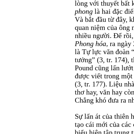
lòng với thuyết bất 
phong
là hai đặc đi
Và bắt đầu từ đây, k
quan niệm của ông 
nhiều người. Để rồi,
Phong hóa,
ra ngày
là Tự lực văn đoàn 
tưởng” (3, tr. 174),
Pound cũng lấn lướt
được viết trong một
(3, tr. 177). Liệu n
thơ hay, văn hay cò
Chẳng khó đưa ra n
Sự lấn át của thiên
tạo cái mới của các
biểu hiện tập trung 