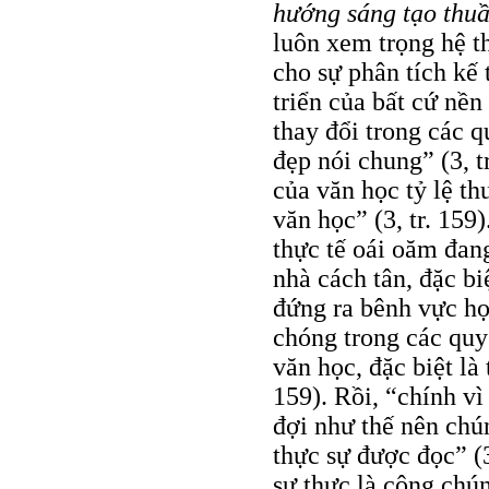
hướng sáng tạo thuầ
luôn xem trọng hệ t
cho sự phân tích kế 
triển của bất cứ nền
thay đổi trong các q
đẹp nói chung” (3, t
của văn học tỷ lệ th
văn học” (3, tr. 159
thực tế oái oăm đan
nhà cách tân, đặc bi
đứng ra bênh vực họ
chóng trong các quy
văn học, đặc biệt là 
159). Rồi, “chính 
đợi như thế nên chú
thực sự được đọc” (3
sự thực là công chú