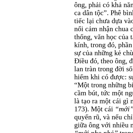
ông, phải có khả năn
ca dân tộc”. Phê bì
tiếc lại chưa dựa và
nổi cảm nhận chua c
thống, văn học của 
kính, trong đó, phầ
sự của những kẻ chù
Điều đó, theo ông, đ
lan tràn trong đời s
hiếm khi có được: sự
“Một trong những bi
cầm bút, tức một ng
là tạo ra một cái gì 
173). Một cái
“mới
quyến rũ, và nếu chỉ
giữa ông với nhiều 