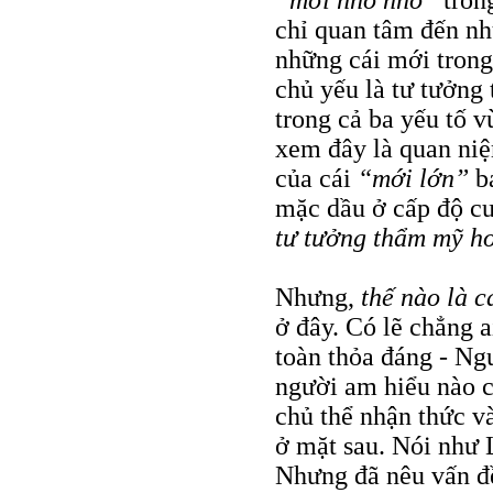
“mới nho nhỏ”
tron
chỉ quan tâm đến nh
những cái mới trong 
chủ yếu là tư tưởng
trong cả ba yếu tố v
xem đây là quan niệ
của cái
“mới lớn”
b
mặc dầu ở cấp độ c
tư tưởng thẩm mỹ h
Nhưng,
thế nào là 
ở đây. Có lẽ chẳng 
toàn thỏa đáng - Ng
người am hiểu nào cũ
chủ thể nhận thức v
ở mặt sau. Nói như 
Nhưng đã nêu vấn đề 