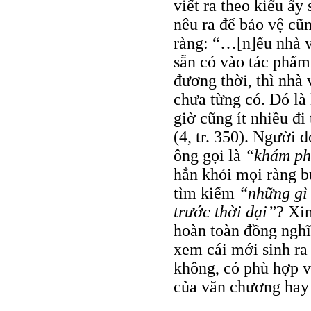
viết ra theo kiểu ấ
nêu ra để bảo vệ cũ
ràng: “…[n]ếu nhà v
sẵn có vào tác phẩm
đương thời, thì nhà
chưa từng có. Đó là 
giờ cũng ít nhiều đi
(4, tr. 350). Người 
ông gọi là
“khám p
hẳn khỏi mọi ràng b
tìm kiếm
“những gì
trước thời đại”
? Xi
hoàn toàn đồng nghĩa
xem cái mới sinh ra 
không, có phù hợp vớ
của văn chương hay