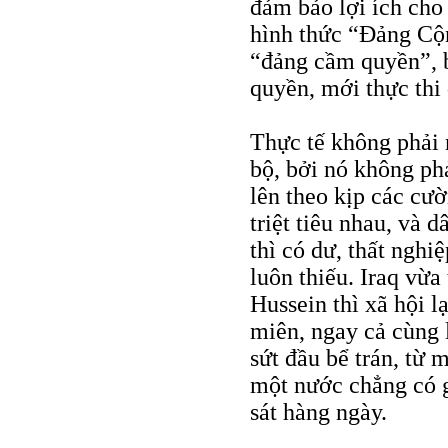
đảm bảo lợi ích cho
hình thức “Đảng Cộn
“đảng cầm quyền”, b
quyền, mới thực thi 
Thực tế không phải 
bộ, bởi nó không phả
lên theo kịp các cư
triệt tiêu nhau, và 
thì có dư, thất nghi
luôn thiếu. Iraq vừa
Hussein thì xã hội 
miên, ngay cả cùng 
sứt đầu bể trán, từ 
một nước chẳng có g
sát hàng ngày.