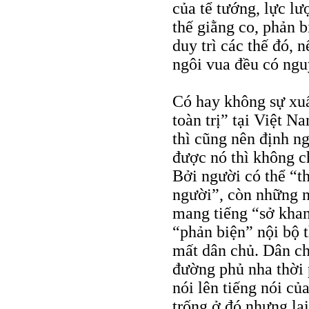
của tể tướng, lực lư
thế giằng co, phản b
duy trì các thế đó, 
ngôi vua đều có ngu
Có hay không sự xuấ
toàn trị” tại Việt 
thì cũng nên định n
được nó thì không c
Bởi người có thể “th
người”, còn những n
mang tiếng “sở khan
“phản biện” nội bộ th
mất dân chủ. Dân ch
đường phủ nha thời 
nói lên tiếng nói củ
trống ở đó nhưng lạ