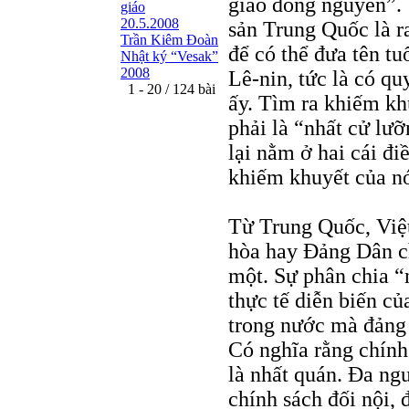
giáo đồng nguyên”.
giáo
20.5.2008
sản Trung Quốc là ra
Trần Kiêm Ðoàn
để có thể đưa tên t
Nhật ký “Vesak”
2008
Lê-nin, tức là có qu
1 - 20 / 124 bài
ấy. Tìm ra khiếm kh
phải là “nhất cử lư
lại nằm ở hai cái đ
khiếm khuyết của nó
Từ Trung Quốc, Việ
hòa hay Đảng Dân ch
một. Sự phân chia “n
thực tế diễn biến củ
trong nước mà đảng n
Có nghĩa rằng chính
là nhất quán. Đa ng
chính sách đối nội,