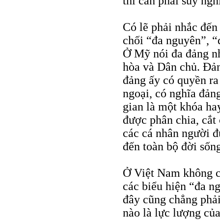
thì cần phải suy ngh
Có lẽ phải nhắc đến 
chối “đa nguyên”, “
Ở Mỹ nói đa đảng n
hòa và Dân chủ. Đản
đảng ấy có quyền ra 
ngoại, có nghĩa đản
gian là một khóa hay
được phân chia, cắt 
các cá nhân người đ
đến toàn bộ đời sốn
Ở Việt Nam không c
các biểu hiện “đa n
đây cũng chẳng phải
nào là lực lượng của