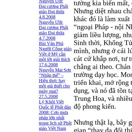
Nguyễn Ước
tưởng kia biến mất, 
Ðại cương Phật
Nhưng diệt nhau chá
giáo Ðại thừa
4.8.2008
khác đó là làm xuất
Nguyễn Ước
“ngoại Pháp - nội N
Ðại cương Phật
giáo Ðại thừa
giảm liều lượng, như
4.7.2008
Sinh thời, Khổng Tử
Bùi Văn Phú
Người Công giáo
mình, nhưng ở cái l
Việt ở Mỹ cần
cát cứ khắp nơi, tư 
một lời giải thích
17.6.2008
chẳng ai theo. Chán
Nguyễn Mai Sơn
trường dạy học. Mo
“Nhập thế” –
Hiện thực hay
triển khai, mở rộng 
một giả thiết cho
dụng, và nó đã tồn t
ngày mai?
27.5.2008
Trung Hoa, và nhiều
Lý Khôi Việt
độ phong kiến.
Quốc lễ Phật đản
2008: Cơn mưa
pháp lớn nhất
Nhưng thật lạ, bây 
trong lịch sử Phật
giáo Việt Nam
gian “thay da đổi th