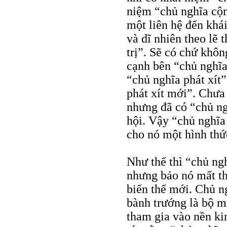
niệm “chủ nghĩa cộng
một liên hệ đến khá
và dĩ nhiên theo lẽ 
trị”. Sẽ có chứ khô
cạnh bên “chủ nghĩa
“chủ nghĩa phát xít
phát xít mới”. Chưa
nhưng đã có “chủ ngh
hội. Vậy “chủ nghĩa 
cho nó một hình thứ
Như thế thì “chủ ng
nhưng bảo nó mất th
biến thể mới. Chủ ng
bành trướng là bộ m
tham gia vào nền kin