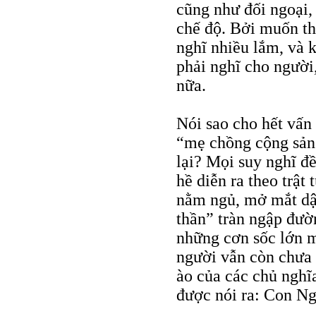
cũng như đối ngoại,
chế độ. Bởi muốn th
nghĩ nhiều lắm, và 
phải nghĩ cho người
nữa.
Nói sao cho hết vấn 
“mẹ chồng cộng sản
lại? Mọi suy nghĩ đề
hề diễn ra theo trậ
nằm ngủ, mở mắt dậy
thần” tràn ngập đườn
những cơn sốc lớn m
người vẫn còn chưa 
ào của các chủ nghĩ
được nói ra: Con N