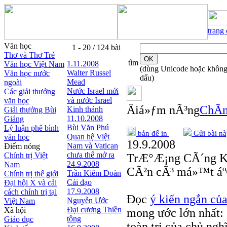
trang
Văn học
1 - 20 / 124 bài
Thơ và Thơ Trẻ
tìm
1.11.2008
Văn học Việt Nam
(dùng Unicode hoặc khôn
Walter Russel
Văn học nước
dấu)
Mead
ngoài
Nước Israel mới
Các giải thưởng
và nước Israel
văn học
Äiá»ƒm nÃ³ng
ChÃ­n
Kinh thánh
Giải thưởng Bùi
11.10.2008
Giáng
Bùi Văn Phú
Lý luận phê bình
bản để in
Gửi bài nà
Quan hệ Việt
văn học
19.9.2008
Nam và Vatican
Điểm nóng
chưa thể mở ra
Chính trị Việt
TrÆ°Æ¡ng CÃ´ng K
24.9.2008
Nam
CÃ²n cÃ³ má»™t áº
Trần Kiêm Đoàn
Chính trị thế giới
Cải đạo
Đại hội X và cải
17.9.2008
cách chính trị tại
Đọc
ý kiến ngắn củ
Nguyễn Ước
Việt Nam
Ðại cương Thiền
Xã hội
mong ước lớn nhất: 
tông
Giáo dục
toàn trị của chủ ng