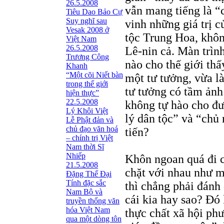
26.5.2008
vẫn mang tiếng là “c
Tiêu Dao Bảo Cự
Suy nghĩ sau
vinh những giá trị 
Vesak 2008 ở
tộc Trung Hoa, khô
Việt Nam
26.5.2008
Lê-nin cả. Màn trìn
Trương Công
nào cho thế giới th
Khanh
“Một cõi Niết bàn
một tư tưởng, vừa là
trong thế giới
tư tưởng có tầm ản
hiện thực”
22.5.2008
không tự hào cho đư
Lý Khôi Việt
lý dân tộc” và “chủ
Lễ Phật đản và
chủ đạo văn hoá
tiến?
– chính trị Việt
Nam thời Sĩ
Nhiếp
Khôn ngoan quá đi c
21.5.2008
chặt với nhau như m
Ðặng Thế Ðại
Tính đặc sắc
thì chẳng phải đánh
Nam Bộ và
cái kia hay sao? Đó
truyền thống văn
hóa Việt Nam
thực chất xã hội ph
qua một dòng tôn