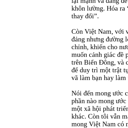
lại mạnh và đáng đe
khôn lường. Hóa ra 
thay đổi”.
Còn Việt Nam, với v
đảng nhưng đường lố
chỉnh, khiến cho n
muốn cảnh giác đề ph
trên Biển Đông, và 
để duy trì một trật 
vã làm bạn hay làm 
Nói đến mong ước củ
phần nào mong ước 
một xã hội phát tri
khác. Còn tôi vẫn m
mong Việt Nam có mộ