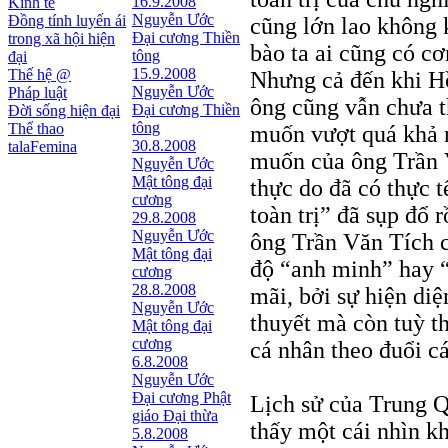
16.9.2008
Kinh tế
Nguyễn Ước
Đồng tính luyến ái
cũng lớn lao không
Ðại cương Thiền
trong xã hội hiện
bào ta ai cũng có c
tông
đại
15.9.2008
Thế hệ @
Nhưng cả đến khi H
Nguyễn Ước
Pháp luật
ông cũng vẫn chưa th
Ðại cương Thiền
Đời sống hiện đại
tông
Thể thao
muốn vượt quá khả 
30.8.2008
talaFemina
muốn của ông Trần V
Nguyễn Ước
Mật tông đại
thực do đã có thực 
cương
toàn trị” đã sụp đổ 
29.8.2008
Nguyễn Ước
ông Trần Văn Tích c
Mật tông đại
độ “anh minh” hay “b
cương
28.8.2008
mãi, bởi sự hiện diệ
Nguyễn Ước
thuyết mà còn tuỳ th
Mật tông đại
cương
cá nhân theo đuổi cái
6.8.2008
Nguyễn Ước
Ðại cương Phật
Lịch sử của Trung Q
giáo Ðại thừa
thấy một cái nhìn k
5.8.2008