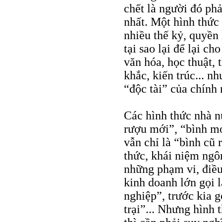
chết là người đó phả
nhất. Một hình thức
nhiều thế kỷ, quyền
tại sao lại để lại ch
văn hóa, học thuật, 
khắc, kiến trúc... n
“độc tài” của chính
Các hình thức nhà n
rượu mới”, “bình m
vẫn chỉ là “bình cũ 
thức, khái niệm ngô
những phạm vi, điều
kinh doanh lớn gọi 
nghiệp”, trước kia g
trại”... Nhưng hình 