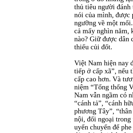
thủ tiêu người đánh 
nói của mình, được p
ngưỡng về một mối. 
cả mấy nghìn năm, k
nào? Giữ được dân c
thiếu củi đốt.
Việt Nam hiện nay đ
tiếp ở cấp xã”, nếu
cấp cao hơn. Và tươ
niệm “Tổng thống Vi
Nam vẫn ngầm có n
“cánh tả”, “cánh hữ
phương Tây”, “thân 
nội, đối ngoại trong
uyển chuyển để phe n