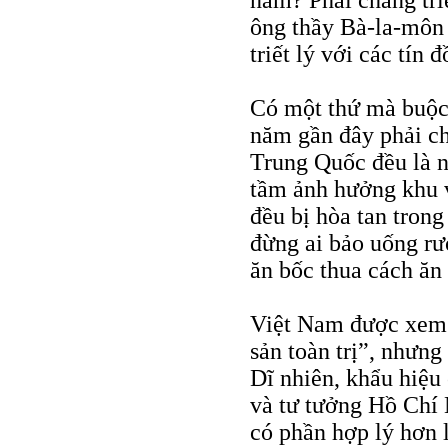
năm? Phải chăng tri
ông thầy Bà-la-môn 
triết lý với các tín 
Có một thứ mà buộc
năm gần đây phải ch
Trung Quốc đều là 
tầm ảnh hưởng khu 
đều bị hòa tan tron
đừng ai bảo uống r
ăn bốc thua cách ă
Việt Nam được xem 
sản toàn trị”, nhưng 
Dĩ nhiên, khẩu hiệu
và tư tưởng Hồ Chí
có phần hợp lý hơn l