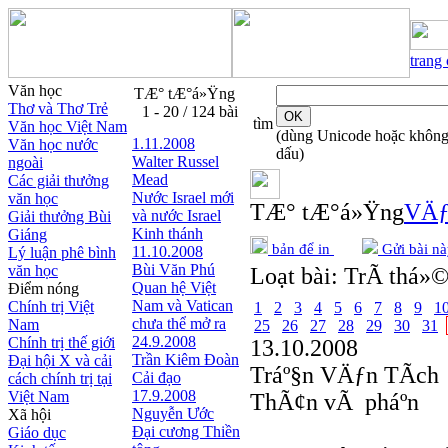
trang
Văn học
TÆ° tÆ°á»Ÿng
Thơ và Thơ Trẻ
1 - 20 / 124 bài
tìm
Văn học Việt Nam
(dùng Unicode hoặc khôn
1.11.2008
Văn học nước
dấu)
Walter Russel
ngoài
Mead
Các giải thưởng
Nước Israel mới
văn học
TÆ° tÆ°á»Ÿng
VÄƒ
và nước Israel
Giải thưởng Bùi
Kinh thánh
Giáng
bản để in
Gửi bài nà
11.10.2008
Lý luận phê bình
Bùi Văn Phú
văn học
Loạt bài:
TrÃ­ thá»©
Quan hệ Việt
Điểm nóng
Nam và Vatican
Chính trị Việt
1
2
3
4
5
6
7
8
9
1
chưa thể mở ra
Nam
25
26
27
28
29
30
31
24.9.2008
Chính trị thế giới
13.10.2008
Trần Kiêm Đoàn
Đại hội X và cải
Tráº§n VÄƒn TÃ­ch
Cải đạo
cách chính trị tại
17.9.2008
Việt Nam
ThÃ¢n vÃ pháº­n
Nguyễn Ước
Xã hội
Ðại cương Thiền
Giáo dục