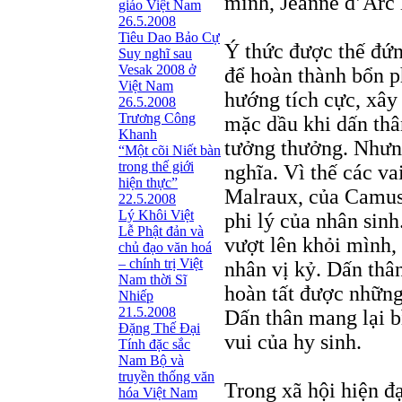
mình, Jeanne d’Arc 
giáo Việt Nam
26.5.2008
Tiêu Dao Bảo Cự
Ý thức được thế đứng
Suy nghĩ sau
Vesak 2008 ở
để hoàn thành bổn p
Việt Nam
hướng tích cực, xây
26.5.2008
Trương Công
mặc dầu khi dấn thâ
Khanh
tưởng thưởng. Nhưng
“Một cõi Niết bàn
trong thế giới
nghĩa. Vì thế các v
hiện thực”
Malraux, của Camus 
22.5.2008
Lý Khôi Việt
phi lý của nhân sin
Lễ Phật đản và
vượt lên khỏi mình,
chủ đạo văn hoá
– chính trị Việt
nhân vị kỷ. Dấn thâ
Nam thời Sĩ
hoàn tất được những
Nhiếp
21.5.2008
Dấn thân mang lại b
Ðặng Thế Ðại
vui của hy sinh.
Tính đặc sắc
Nam Bộ và
truyền thống văn
Trong xã hội hiện đ
hóa Việt Nam