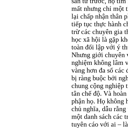
sản từ trước, họ tì
mất nhưng chỉ một t
lại chấp nhận thân 
tiếp tục thực hành 
trừ các chuyên gia 
học xã hội là gặp kh
toàn đối lập với ý t
Nhưng giới chuyên 
nghiệm không lâm v
vàng hơn đa số các 
bị ràng buộc bởi ng
chung cộng nghiệp tù
tân chế độ. Và hoàn 
phận họ. Họ không h
chủ nghĩa, dẫu rằng
một danh sách các t
tuyên cáo với ai – l