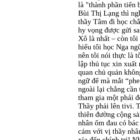
là "thành phần tiến
Bùi Thị Lạng thì nghe
thầy Tâm đi học ch
hy vọng được gửi sa
Xô là nhất – còn tô
hiểu tôi học Nga ng
nên tôi nói thực là 
lập thủ tục xin xuấ
quan chủ quản không 
ngữ để mà mắt “phe t
ngoài lại chẳng cầ
tham gia một phái đ
Thầy phải lên tivi. 
thiên đường cộng s
nhân ốm đau có bác 
cảm với vị thầy nhâ
xỉa đến chính trị! N