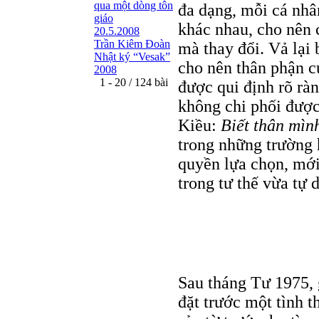
qua một dòng tôn
đa dạng, mỗi cá nhâ
giáo
khác nhau, cho nên 
20.5.2008
Trần Kiêm Ðoàn
mà thay đổi. Vả lại
Nhật ký “Vesak”
cho nên thân phận 
2008
1 - 20 / 124 bài
được qui định rõ ràn
không chi phối đượ
Kiều:
Biết thân mìn
trong những trường
quyền lựa chọn, mớ
trong tư thế vừa tự 
Sau tháng Tư 1975, 
đặt trước một tình 