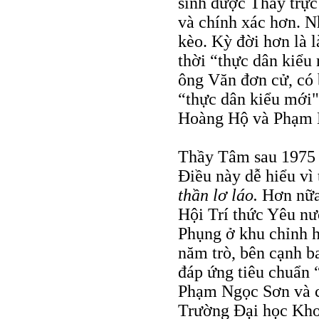
sinh được Thầy trực 
và chính xác hơn. N
kèo. Kỳ đời hơn là 
thời “thực dân kiểu
ông Văn đơn cử, có b
“thực dân kiểu mới
Hoàng Hộ và Phạm 
Thầy Tâm sau 1975 tr
Ðiều này dễ hiểu vì 
thần lơ láo.
Hơn nữa,
Hội Trí thức Yêu nư
Phụng ở khu chỉnh h
năm trò, bên cạnh ba
đáp ứng tiêu chuẩn 
Phạm Ngọc Sơn và ch
Trường Ðại học Kh