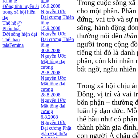
tông
Kinh tế
Trong cuộc sống xã 
16.9.2008
Đồng tính luyến ái
cho một phần. Phần 
Nguyễn Ước
trong xã hội hiện
Ðại cương Thiền
đại
đứng, vai trò và sự 
tông
Thế hệ @
sống, hành động đó
15.9.2008
Pháp luật
Nguyễn Ước
Đời sống hiện đại
thường nói đến
thân
Ðại cương Thiền
Thể thao
người trong cộng đồ
tông
talaFemina
30.8.2008
tiếng thì đó là danh
Nguyễn Ước
phận, còn khi nhấn 
Mật tông đại
cương
bất ngờ, ngẫu nhiên 
29.8.2008
Nguyễn Ước
Mật tông đại
Trong xã hội chịu ả
cương
Đông, vị trí và vai 
28.8.2008
Nguyễn Ước
bổn phận – thường đ
Mật tông đại
luân lý đạo đức. Mỗ
cương
6.8.2008
thể hầu như có phận
Nguyễn Ước
thành phần gia đình,
Ðại cương Phật
giáo Ðại thừa
con người Á châu dễ