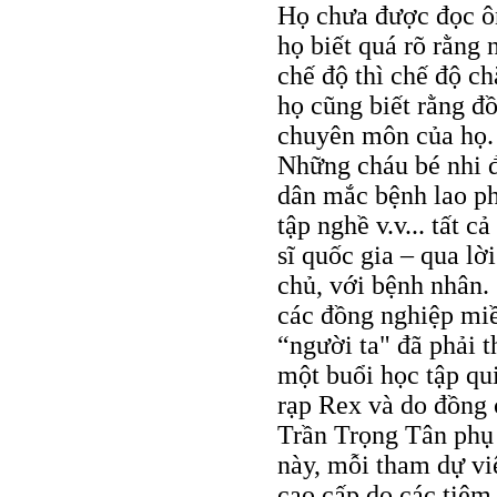
Họ chưa được đọc ôn
họ biết quá rõ rằng
chế độ thì chế độ c
họ cũng biết rằng đ
chuyên môn của họ. 
Những cháu bé nhi đ
dân mắc bệnh lao ph
tập nghề v.v... tất 
sĩ quốc gia – qua lờ
chủ, với bệnh nhân.
các đồng nghiệp miền
“người ta" đã phải 
một buổi học tập qui
rạp Rex và do đồng
Trần Trọng Tân phụ t
này, mỗi tham dự vi
cao cấp do các tiệm