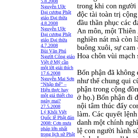
5.8.2008
trong khi con người
Nguyễn Ước
Ðại cương Phật
độc tài toàn trị cộn
giáo Ðại thừa
đầu thần phục các đ
4.8.2008
Nguyễn Ước
An môn, một Thiên 
Ðại cương Phật
nghiền nát mà còn l
giáo Ðại thừa
4.7.2008
buông xuôi, sự cam 
Bùi Văn Phú
Hoa chôn vùi mạch 
Người Công giáo
Việt ở Mỹ cần
một lời giải thích
Bổn phận đã không 
17.6.2008
Nguyễn Mai Sơn
như thế chung qui c
“Nhập thế” –
phận trong cộng đồn
Hiện thực hay
một giả thiết cho
ở họ.) Bổn phận đi đ
ngày mai?
nội tâm thúc đẩy co
27.5.2008
Lý Khôi Việt
làm. Các quyết lệnh 
Quốc lễ Phật đản
danh một chính nghĩ
2008: Cơn mưa
pháp lớn nhất
lệ con người hành s
trong lịch sử Phật