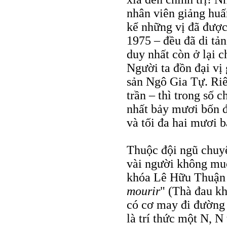
nhân viên giảng huấ
kể những vị đã đượ
1975 – đều đã di tản
duy nhất còn ở lại 
Người ta đồn đại vị 
sản Ngô Gia Tự. Riê
trần – thì trong số c
nhất bảy mươi bốn đ
và tối đa hai mươi 
Thuộc đội ngũ chuy
vài người không mu
khóa Lê Hữu Thuận 
mourir
" (Thà đau k
có cơ may đi đường 
là trí thức một N, N