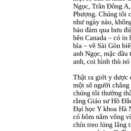
Ngọc, Trần Ðông A,
Phượng. Chúng tôi c
như ngày nào, không
bảo đảm qua bưu đi
bên Canada – có in 
bìa – về Sài Gòn bi
anh Ngọc, mặc dầu t
anh, coi hình thù nó 
Thật ra giới y dược
một số người chẳng 
chúng tôi thường thâ
rằng Giáo sư Hồ Ðắ
Ðại học Y khoa Hà N
có hôm nằm võng vừ
chín treo lủng lẳng 