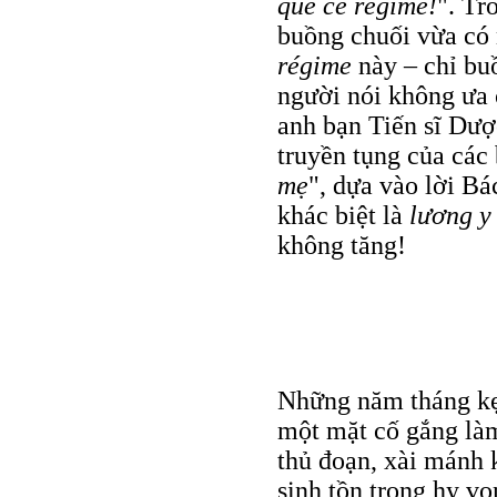
que ce régime!
". Tr
buồng chuối vừa có n
régime
này – chỉ bu
người nói không ưa
anh bạn Tiến sĩ Dược
truyền tụng của các 
mẹ
", dựa vào lời Bá
khác biệt là
lương 
không tăng!
Những năm tháng kẹt
một mặt cố gắng làm
thủ đoạn, xài mánh 
sinh tồn trong hy v