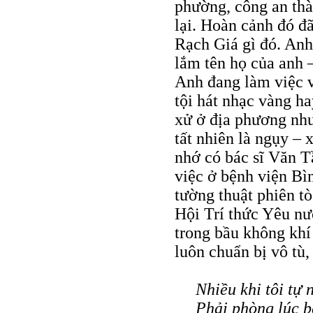
phường, công an thà
lại. Hoàn cảnh đó đ
Rạch Giá gì đó. Anh
lắm tên họ của anh –
Anh đang làm việc v
tội hát nhạc vàng ha
xử ở địa phương như
tất nhiên là ngụy – 
nhớ có bác sĩ Văn T
việc ở bệnh viện Bì
tường thuật phiên tò
Hội Trí thức Yêu nư
trong bầu không khí
luôn chuẩn bị vô tù
Nhiều khi tôi tự
Phải phòng lúc bấ