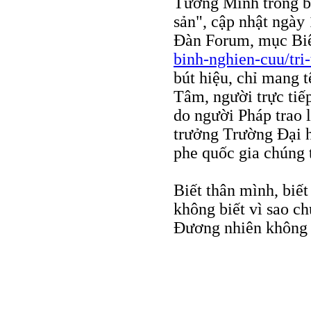
Tường Minh trong bà
sản", cập nhật ngày
Đàn Forum, mục Biê
binh-nghien-cuu/tri
bút hiệu, chỉ mang t
Tâm, người trực tiế
do người Pháp trao
trưởng Trường Ðại h
phe quốc gia chúng 
Biết thân mình, biế
không biết vì sao ch
Ðương nhiên không th