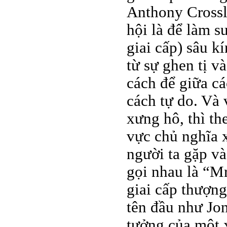
Anthony Crossl
hội là để làm s
giai cấp) sâu k
từ sự ghen tị v
cách để giữa cá
cách tự do. Và 
xưng hô, thì th
vực chủ nghĩa x
người ta gặp v
gọi nhau là “M
giai cấp thượng
tên đầu như Jon
tưởng của một x