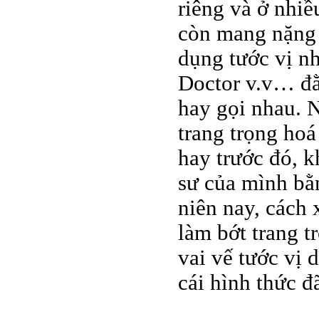
riêng và ở nhiề
còn mang nặng 
dụng tước vị n
Doctor v.v… đằ
hay gọi nhau. N
trang trọng hoá
hay trước đó, k
sư của mình bằn
niên nay, cách 
làm bớt trang t
vai vế tước vị 
cái hình thức đ