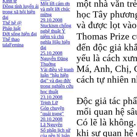
Kinh tế
một nhà văn trẻ
Một lời cám ơn
Đồng tính luyến ái
và một lời chúc
trong xã hội hiện
học Tây phương
mừng
đại
29.10.2008
và được lọt và
Thế hệ @
Stuckism chống
Pháp luật
nghệ thuật Ý
Đời sống hiện đại
Thomas Prize c
niệm và chủ
Thể thao
nghĩa Hậu hiện
đến độc giả kh
talaFemina
đại
25.10.2008
yếu là cách xưn
Nguyễn Đăng
Thuờng
Má, Anh, Chị,
Vài điều về tranh
luận “hậu hiện
cách tự nhiên 
đại” và đạo đức
trong nghiên cứu
học thuật
23.10.2008
Độc giả tác ph
Trịnh Lữ
Góp chuyện
mối quan hệ sâ
"quái trạng"
20.10.2008
Có lẽ là không.
Lã Nguyên
Số phận lịch sử
khi sự quan hệ
của nền lý luận