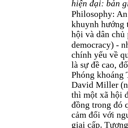
hiện đại: bản g
Philosophy: An
khuynh hướng t
hội và dân chủ 
democracy) - nh
chính yếu về q
là sự đề cao, đ
Phóng khoáng Tả
David Miller (
thì một xã hội
đồng trong đó q
cảm đối với ngư
giai cấp. Tương