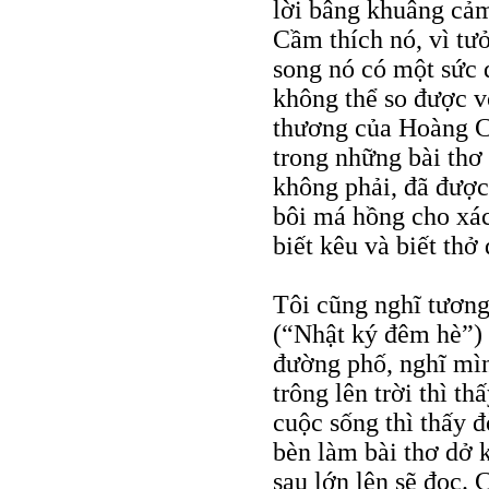
lời bâng khuâng cảm
Cầm thích nó, vì tưở
song nó có một sức 
không thể so được vớ
thương của Hoàng C
trong những bài thơ 
không phải, đã được
bôi má hồng cho xác
biết kêu và biết th
Tôi cũng nghĩ tương
(“Nhật ký đêm hè”)
đường phố, nghĩ mìn
trông lên trời thì t
cuộc sống thì thấy đ
bèn làm bài thơ dở 
sau lớn lên sẽ đọc. 