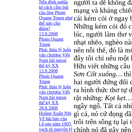
người ta dễ không đ
Nên định nghĩa
tư cách cầm bút
mạng và kháng chiế
của ông Phạm
cái kém cỏi ở ngay 
Quang Trung như
thế nào cho
Những kém cỏi đó cứ 
đúng?
lúc, người làm thơ v
13.9.2008
Phạm Quang
nhạt nhẽo, nghèo nà
Trung
nên nỗi thế, đó là m
Phác thảo lý luận
văn chương Việt
đây tôi chỉ nêu một
Nam hải ngoại
Hữu viết những câu 
thế kỷ XX
13.9.2008
Sơn Cốt xuống…
thì
Phạm Quang
hai người đứng đối 
Trung
Phác thảo lý luận
ra hình thức thơ tự d
văn chương Việt
rặt những:
Kọt kẹt…
Nam hải ngoại
thế kỷ XX
ngây ngô. Tất cả nh
28.8.2008
gì cả, nó cứ đọng dầ
Hoàng Xuân Nhị
Về bài báo của
trôi trên sông tụ lạ
Lê-nin năm 1905,
chính nó đã gây nên 
vạch rõ nguyên lý