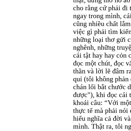
thật, đừng mơ hồ ảo
cho rằng cứ phải đi 
ngay trong mình, cá
cũng nhiều chất lắm,
việc gì phải tìm ki
những loại thơ gửi 
nghênh, những truyệ
cái tật hay hay cỏn
đọc một chút, đọc vă
thần và lời lẽ đâm r
quỉ (tôi không phản 
chán lối bắt chước 
được"), khi đọc cái
khoái câu: “Với một
thực tế mà phải nói 
hiểu nghĩa cả đời và
mình. Thật ra, tôi n