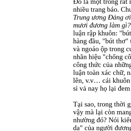
Đó là một trong rất
nhiều trang báo. Ch
Trung ương Đảng ơi
mươi đương làm gì? 
luận rập khuôn: "bú
hàng đầu, "bút thơ"
và ngoáo ộp trong c
nhãn hiệu "chống cô
công thức của những
luận toàn xác chữ, 
lên, v.v… cái khuôn
sỉ vả nay họ lại đem
Tại sao, trong thời 
vậy mà lại còn man
nhường đó? Nói kiểu 
da" của người đương