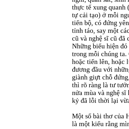
thực tế xung quanh 
tự cải tạo) ở mỗi ng
tiến bộ, có đứng yê
tỉnh táo, say một cá
cũ và nghệ sĩ cũ đã 
Những biểu hiện đó 
trong mỗi chúng ta.
hoặc tiến lên, hoặc 
đương đầu với những
giành giựt chỗ đứng
thì rõ ràng là tư tưở
nửa mùa và nghệ sĩ 
kỷ đã lỗi thời lại vừ
Một số bài thơ của 
là một kiểu rằng mì