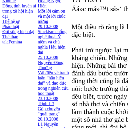
Kinh tế
Hoàng Ngọc
Đồng tính luyến ái
Hiến
Äá»c má»™t sá»‘ 
trong xã hội hiện
Một lời cám ơn
đại
và một lời chúc
Thế hệ @
mừng
Một điều rõ ràng là
Pháp luật
29.10.2008
Đời sống hiện đại
Stuckism chống
đặc biệt.
Thể thao
nghệ thuật Ý
talaFemina
niệm và chủ
nghĩa Hậu hiện
Phải trở ngược lại 
đại
kháng chiến. Những 
25.10.2008
Nguyễn Đăng
hiện. Những bài thơ
Thuờng
đánh dấu bước trưởn
Vài điều về tranh
luận “hậu hiện
đồng thời cũng là đá
đại” và đạo đức
nói: bước trưởng thà
trong nghiên cứu
học thuật
đều biết, trước ngà
23.10.2008
số nhà thơ và chiến
Trịnh Lữ
Góp chuyện
làm thành cuộc khởi
"quái trạng"
một số nhà thơ gác b
20.10.2008
Lã Nguyên
sáng mới, thì đại b