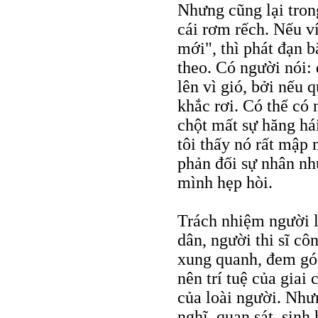
Nhưng cũng lại trong
cái rơm rếch. Nếu v
mới", thì phát đạn 
theo. Có người nói: 
lên vì gió, bởi nếu 
khắc rơi. Có thể có 
chột mất sự hăng há
tôi thấy nó rất mập 
phản đối sự nhân nh
mình hẹp hòi.
Trách nhiệm người l
dân, người thi sĩ c
xung quanh, đem gó
nên trí tuệ của giai
của loài người. Như
nghĩ, quan sát, sinh