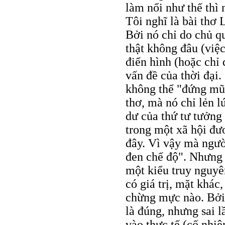
làm nổi như thế thì 
Tôi nghĩ là bài thơ 
Bởi nó chỉ do chủ q
thật không đâu (việ
điển hình (hoặc chỉ 
vấn đề của thời đại.
không thể "đứng mũ
thơ, mà nó chỉ lẻn l
dư của thứ tư tưởng 
trong một xã hội đư
đây. Vì vậy mà ngư
đen chế độ". Nhưng 
một kiểu truy nguyê
có giá trị, mặt khác
chừng mực nào. Bởi 
là đúng, nhưng sai 
vào thực tế (cố nhi