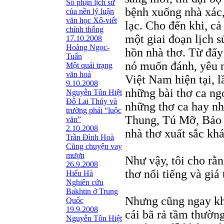
Số phận lịch sử
bệnh xuống nhà xác,
của nền lý luận
văn học Xô-viết
lạc. Cho đến khi, c
chính thống
một giai đoạn lịch 
17.10.2008
Hoàng Ngọc-
hồn nhà thơ. Từ đấy
Tuấn
nó muốn đánh, yêu n
Một quái trạng
văn hoá
Việt Nam hiện tại, lầ
9.10.2008
những bài thơ ca ng
Nguyễn Tôn Hiệt
Đỗ Lai Thúy và
những thơ ca hay n
trường phái “luộc
Thung, Tú Mỡ, Bảo 
văn”
2.10.2008
nhà thơ xuất sắc khá
Trần Đình Hoà
Cũng chuyện vay
mượn
Như vậy, tôi cho rằ
26.9.2008
thơ nổi tiếng và giá
Hiểu Hà
Nghiên cứu
Bakhtin ở Trung
Nhưng cũng ngay khi
Quốc
19.9.2008
cái bã rả tầm thườn
Nguyễn Tôn Hiệt