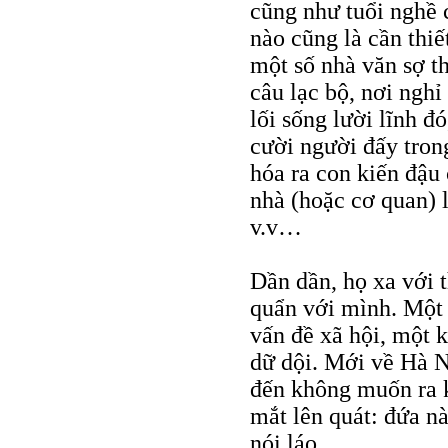
cũng như tuổi nghề c
nào cũng là cần thi
một số nhà văn sợ th
câu lạc bộ, nơi nghỉ
lối sống lười lĩnh đ
cười người đấy tron
hóa ra con kiến đậu 
nhà (hoặc cơ quan) l
v.v…
Dần dần, họ xa với 
quẩn với mình. Một 
vấn đề xã hội, một 
dữ dội. Mới về Hà Nộ
đến không muốn ra k
mắt lên quát: đứa nà
nói láo.