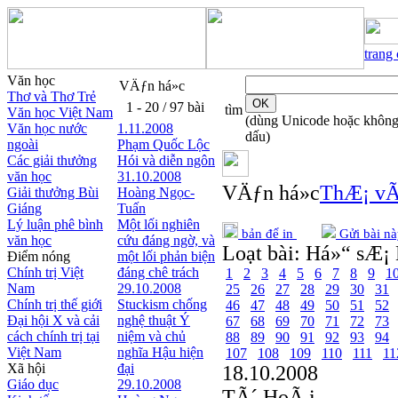
trang
Văn học
VÄƒn há»c
Thơ và Thơ Trẻ
1 - 20 / 97 bài
tìm
Văn học Việt Nam
(dùng Unicode hoặc khôn
Văn học nước
1.11.2008
dấu)
ngoài
Phạm Quốc Lộc
Các giải thưởng
Hói và diễn ngôn
văn học
31.10.2008
VÄƒn há»c
ThÆ¡ vÃ
Giải thưởng Bùi
Hoàng Ngọc-
Giáng
Tuấn
Lý luận phê bình
Một lối nghiên
bản để in
Gửi bài nà
văn học
cứu đáng ngờ, và
Loạt bài:
Há»“ sÆ¡ 
Điểm nóng
một lối phản biện
Chính trị Việt
đáng chê trách
1
2
3
4
5
6
7
8
9
1
Nam
29.10.2008
25
26
27
28
29
30
31
Chính trị thế giới
Stuckism chống
46
47
48
49
50
51
52
Đại hội X và cải
nghệ thuật Ý
67
68
69
70
71
72
73
cách chính trị tại
niệm và chủ
88
89
90
91
92
93
94
Việt Nam
nghĩa Hậu hiện
107
108
109
110
111
11
Xã hội
đại
18.10.2008
Giáo dục
29.10.2008
TÃ´ HoÃ i