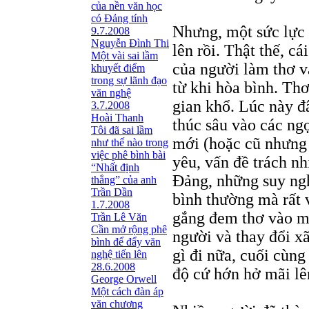
của nền văn học
có Đảng tính
Nhưng, một sức lực 
9.7.2008
Nguyễn Đình Thi
lên rồi. Thật thế, cá
Một vài sai lầm
của người làm thơ v
khuyết điểm
trong sự lãnh đạo
từ khi hòa bình. Th
văn nghệ
gian khổ. Lúc này đ
3.7.2008
Hoài Thanh
thúc sâu vào các ng
Tôi đã sai lầm
mới (hoặc cũ nhưng 
như thế nào trong
việc phê bình bài
yêu, vấn đề trách nh
“Nhất định
Đảng, những suy ngh
thắng” của anh
Trần Dần
bình thường mà rất
1.7.2008
gắng đem thơ vào một
Trần Lê Văn
Cần mở rộng phê
người và thay đổi xã
bình để đẩy văn
gì đi nữa, cuối cùng
nghệ tiến lên
28.6.2008
độ cứ hớn hở mãi lê
George Orwell
Một cách đàn áp
văn chương