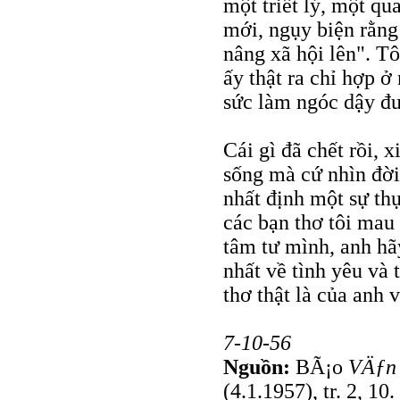
một triết lý, một q
mới, ngụy biện rằng
nâng xã hội lên". Tô
ấy thật ra chỉ hợp ở
sức làm ngóc dậy đư
Cái gì đã chết rồi, 
sống mà cứ nhìn đời
nhất định một sự th
các bạn thơ tôi mau
tâm tư mình, anh hã
nhất về tình yêu và 
thơ thật là của anh 
7-10-56
Nguồn:
BÃ¡o
VÄƒn
(4.1.1957), tr. 2, 