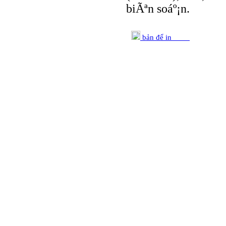
biÃªn soáº¡n.
bản để in