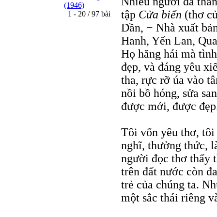
Nhiều người đã thàn
(1946)
tập
Cửa biển
(thơ c
1 - 20 / 97 bài
Dần, − Nhà xuất bản
Hanh, Yến Lan, Qu
Họ hăng hái mà tình
đẹp, và đáng yêu xiế
tha, rực rỡ úa vào t
nồi bồ hóng, sửa san
được mới, được đẹp
Tôi vốn yêu thơ, tôi
nghĩ, thưởng thức, l
người đọc thơ thấy 
trên đất nước còn đ
trẻ của chúng ta. N
một sắc thái riêng v