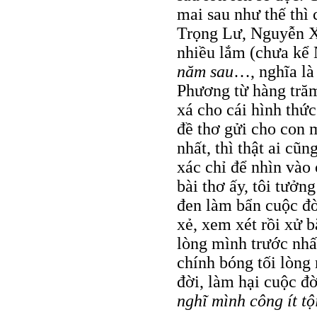
mai sau như thế thì
Trọng Lư, Nguyễn X
nhiều lắm (chưa kể
năm sau
…, nghĩa là
Phương từ hàng trăm
xá cho cái hình thức
đề thơ gửi cho con m
nhất, thì thật ai cũ
xác chỉ để nhìn vào
bài thơ ấy, tôi tưởn
đen làm bẩn cuộc đờ
xẻ, xem xét rồi xử 
lòng mình trước nhấ
chính bóng tối lòng
đời, làm hại cuộc đời
nghĩ mình công ít tộ