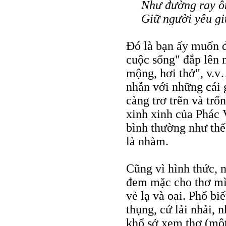
Như đường ray ô
Giữ người yêu gi
Đó là bạn ấy muốn đ
cuộc sống" đắp lên 
mộng, hơi thở", v.v
nhẫn với những cái g
càng trơ trẽn và trố
xinh xinh của Phác 
bình thường như thế 
là nhàm.
Cũng vì hình thức, 
đem mặc cho thơ mìn
vẻ lạ và oai. Phổ biế
thụng, cứ lải nhải, 
khổ sở xem thơ (một