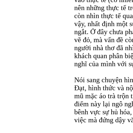
nên những thực tế t
còn nhìn thực tế qu
vậy, nhất định một s
ngắt. Ở đây chưa phả
vẽ đỏ, mà vấn đề cò
người nhà thơ đã nhì
khách quan phân biệ
nghĩ của mình với s
Nói sang chuyện hìn
Đạt, hình thức và nộ
mũ mặc áo trà trộn t
điểm này lại ngô ng
bênh vực sự hủ hóa,
việc mà đứng dậy vă