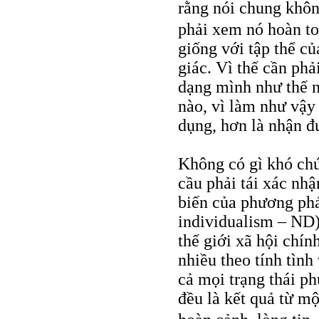
rằng nói chung khôn
phải xem nó hoàn to
giống với tập thể c
giác. Vì thế cần ph
dạng mình như thế nà
nào, vì làm như vậy
dụng, hơn là nhận đ
Không có gì khó chú
cầu phải tái xác nh
biến của phương phá
individualism – ND)
thế giới xã hội chín
nhiều theo tính tình
cả mọi trạng thái ph
đều là kết quả từ mộ