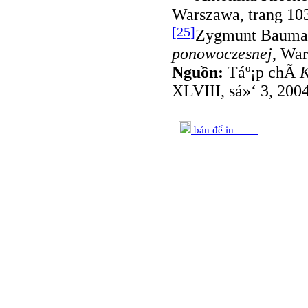
Warszawa, trang 10
[25]
Zygmunt Bauma
ponowoczesnej
, War
Nguồn:
Táº¡p chÃ­
K
XLVIII, sá»‘ 3, 200
bản để in