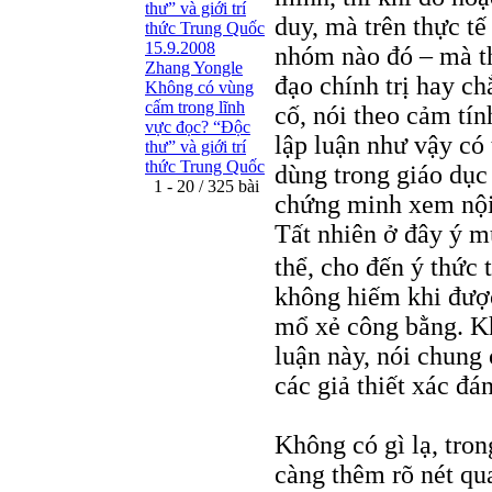
thư” và giới trí
duy, mà trên thực tế
thức Trung Quốc
15.9.2008
nhóm nào đó – mà th
Zhang Yongle
đạo chính trị hay c
Không có vùng
cấm trong lĩnh
cố, nói theo cảm tín
vực đọc? “Ðộc
lập luận như vậy có
thư” và giới trí
thức Trung Quốc
dùng trong giáo dục 
1 - 20 / 325 bài
chứng minh xem nội 
Tất nhiên ở đây ý m
thể, cho đến ý thức 
không hiếm khi được 
mổ xẻ công bằng. Khó
luận này, nói chung
các giả thiết xác đ
Không có gì lạ, tro
càng thêm rõ nét q