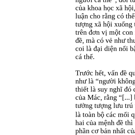
của khoa học xã hội
luận cho rằng có thể
tượng xã hội xuống t
trên đơn vị một con 
đề, mà có vẻ như th
coi là đại diện nổi
cá thể.
Trước hết, vấn đề q
như là “người không 
thiết là suy nghĩ đó
của Mác, rằng “[...]
tưởng tượng lưu trú 
là toàn bộ các mối 
hai của mệnh đề thì
phần cơ bản nhất củ