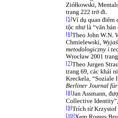
Ziółkowski, Mental
trang 222 trở đi.
[5]
Ví dụ quan điểm 
tộc như là “văn bản
[6]
Theo John W.N. W
Chmielewski,
Wyjaś
metodologiczny i te
Wrocław 2001 trang
[7]
Theo Jurgen Strau
trang 69, các khái 
Kreckela, “Soziale I
Berliner Journal für
[8]
Jan Assmann, được
Collective Identity”,
[9]
Trích từ Krzystof
[10]
Xem Rogers Brub