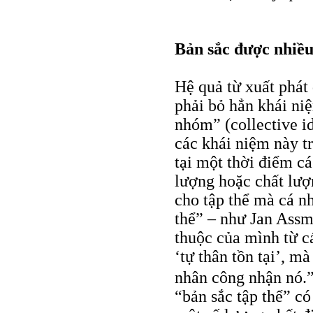
Bản sắc được nhiều
Hệ quả từ xuất phát
phải bỏ hẳn khái ni
nhóm” (collective id
các khái niệm này t
tại một thời điểm c
lượng hoặc chất lượ
cho tập thể mà cá n
thể” – như Jan Assma
thuộc của mình từ c
‘tự thân tồn tại’, m
nhân công nhận nó.
“bản sắc tập thể” c