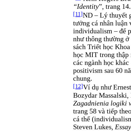
“Identity
”, trang 14.
[11]
ND – Lý thuyết g
tưởng cá nhân luận
individualism – để 
như thông thường ở 
sách Triết học Khoa
học MIT trong thập n
các ngành học khác 
positivism sau 60 n
chung.
[12]
Ví dụ như Ernest
Bozydar Massalski, 
Zagadnienia logiki
trang 58 và tiếp th
cá thể (individuali
Steven Lukes,
Essay