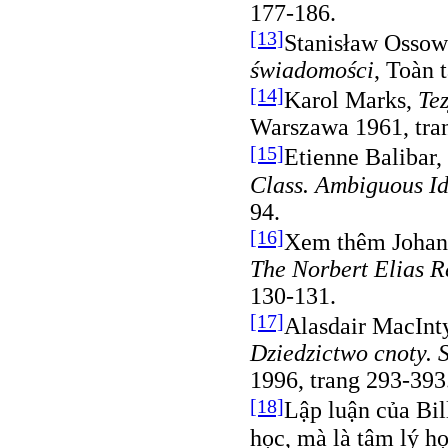
177-186.
[13]
Stanisław Ossow
świadomości
, Toàn 
[14]
Karol Marks,
Te
Warszawa 1961, tran
[15]
Etienne Balibar
Class. Ambiguous Id
94.
[16]
Xem thêm Johan 
The Norbert Elias R
130-131.
[17]
Alasdair MacInt
Dziedzictwo cnoty. S
1996, trang 293-393
[18]
Lập luận của Bil
học, mà là tâm lý h