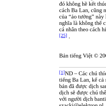
đó không hề kết thú
cách Ba Lan, cũng n
của “ảo tưởng” này 
nghĩa là không thể 
cá nhân theo cách h
[25]
.
Bản tiếng Việt © 20
[1]
ND – Các chú thíc
tiếng Ba Lan, kể cả
bản đã được dịch sa
dịch sẽ được chú th
với người dịch ban
szacki@elektron.pl.