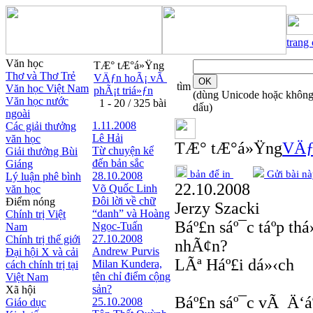
trang
Văn học
TÆ° tÆ°á»Ÿng
Thơ và Thơ Trẻ
VÄƒn hoÃ¡ vÃ
tìm
Văn học Việt Nam
phÃ¡t triá»ƒn
(dùng Unicode hoặc khôn
Văn học nước
1 - 20 / 325 bài
dấu)
ngoài
1.11.2008
Các giải thưởng
Lê Hải
văn học
TÆ° tÆ°á»Ÿng
VÄƒ
Từ chuyện kể
Giải thưởng Bùi
đến bản sắc
Giáng
bản để in
Gửi bài nà
28.10.2008
Lý luận phê bình
22.10.2008
Võ Quốc Linh
văn học
Đôi lời về chữ
Điểm nóng
Jerzy Szacki
“danh” và Hoàng
Chính trị Việt
Báº£n sáº¯c táº­p t
Ngọc-Tuấn
Nam
27.10.2008
Chính trị thế giới
nhÃ¢n?
Andrew Purvis
Đại hội X và cải
LÃª Háº£i dá»‹ch
Milan Kundera,
cách chính trị tại
tên chỉ điểm cộng
Việt Nam
sản?
Xã hội
Báº£n sáº¯c vÃ Ä‘á
25.10.2008
Giáo dục