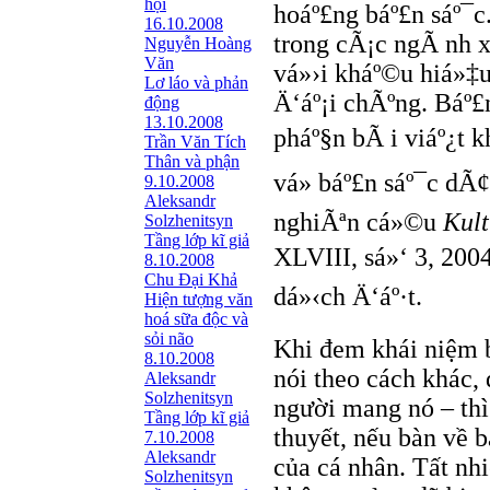
hội
hoáº£ng báº£n sáº¯
16.10.2008
trong cÃ¡c ngÃ nh
Nguyễn Hoàng
Văn
vá»›i kháº©u hiá»‡u
Lơ láo và phản
Ä‘áº¡i chÃºng. Báº
động
13.10.2008
pháº§n bÃ i viáº¿t 
Trần Văn Tích
Thân và phận
vá» báº£n sáº¯c dÃ
9.10.2008
Aleksandr
nghiÃªn cá»©u
Kult
Solzhenitsyn
Tầng lớp kĩ giả
XLVIII, sá»‘ 3, 2004
8.10.2008
Chu Đại Khả
dá»‹ch Ä‘áº·t.
Hiện tượng văn
hoá sữa độc và
sỏi não
Khi đem khái niệm b
8.10.2008
nói theo cách khác,
Aleksandr
Solzhenitsyn
người mang nó – thì
Tầng lớp kĩ giả
thuyết, nếu bàn về 
7.10.2008
Aleksandr
của cá nhân. Tất nh
Solzhenitsyn