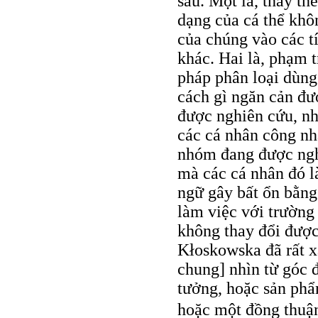
sau. Một là, thay th
dạng của cá thể khôn
của chúng vào các tí
khác. Hai là, phạm t
pháp phân loại dùng
cách gì ngăn cản đượ
được nghiên cứu, như
các cá nhân công nh
nhóm đang được nghi
mà các cá nhân đó là
ngữ gây bất ổn bằng
làm việc với trường
không thay đổi được
Kłoskowska đã rất x
chung] nhìn từ góc đ
tưởng, hoặc sản phẩ
hoặc một đồng thuận