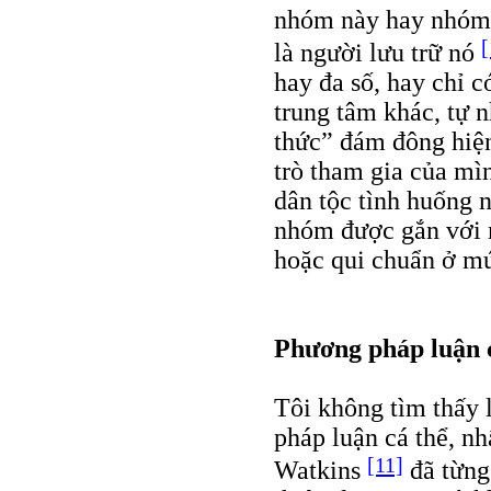
nhóm này hay nhóm n
[
là người lưu trữ nó
hay đa số, hay chỉ 
trung tâm khác, tự 
thức” đám đông hiện
trò tham gia của mì
dân tộc tình huống 
nhóm được gắn với 
hoặc qui chuẩn ở mứ
Phương pháp luận 
Tôi không tìm thấy l
pháp luận cá thể, nh
[11]
Watkins
đã từng 