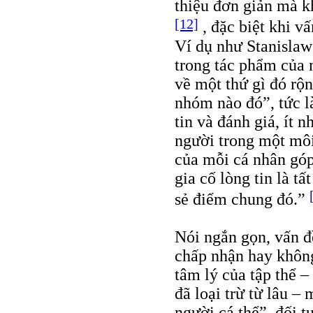
thiệu đơn giản mà k
[12]
, đặc biệt khi v
Ví dụ như Stanislaw
trong tác phẩm của 
về một thứ gì đó rộ
nhóm nào đó”, tức là
tin và đánh giá, ít 
người trong một môi
của mỗi cá nhân góp
gia cố lòng tin là t
sẻ điểm chung đó.”
Nói ngắn gọn, vấn đ
chấp nhận hay không
tâm lý của tập thể 
đã loại trừ từ lâu –
người cá thể”, đối t