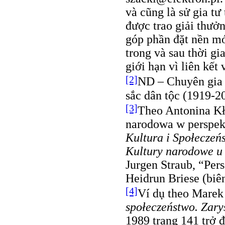
và cũng là sử gia t
được trao giải thưở
góp phần đặt nền m
trong và sau thời g
giới hạn vì liên kết 
[2]
ND – Chuyên gia 
sắc dân tộc (1919-2
[3]
Theo Antonina Kł
narodowa w perspekt
Kultura i Społeczeń
Kultury narodowe u 
Jurgen Straub, “Pers
Heidrun Briese (biê
[4]
Ví dụ theo Marek
społeczeństwo. Zary
1989 trang 141 trở 