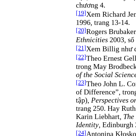
chương 4.
[19]
Xem Richard Je
1996, trang 13-14.
[20]
Rogers Brubaker
Ethnicities
2003, số 
[21]
Xem Billig như 
[22]
Theo Ernest Gell
trong May Brodbeck
of the Social Scienc
[23]
Theo John L. Com
of Difference”, tron
tập),
Perspectives o
trang 250. Hay Ruth
Karin Liebhart,
The 
Identity
, Edinburgh 
[24]
Antonina Kłosk