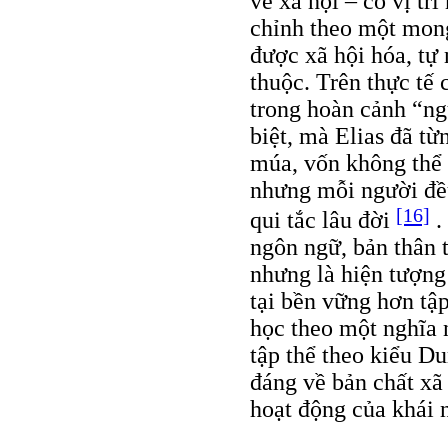
về xã hội – có vị trí
chỉnh theo một mong
được xã hội hóa, tự
thuộc. Trên thực tế
trong hoàn cảnh “ngu
biệt, mà Elias đã từ
múa, vốn không thể 
nhưng mỗi người đều
[16]
qui tắc lâu đời
.
ngôn ngữ, bản thân t
nhưng là hiện tượng
tại bền vững hơn tập
học theo một nghĩa 
tập thể theo kiểu Du
đáng về bản chất xã
hoạt động của khái 