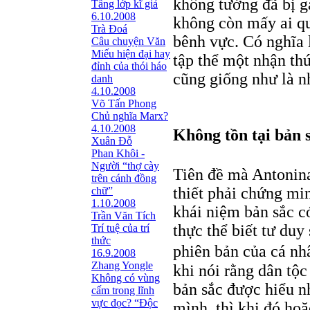
không tưởng đã bị gạ
Tầng lớp kĩ giả
6.10.2008
không còn mấy ai qu
Trà Đoá
bênh vực. Có nghĩa l
Câu chuyện Văn
Miếu hiện đại hay
tập thể một nhận th
đỉnh của thói háo
cũng giống như là n
danh
4.10.2008
Võ Tấn Phong
Chủ nghĩa Marx?
4.10.2008
Không tồn tại bản s
Xuân Đỗ
Phan Khôi -
Người “thợ cày
Tiên đề mà Antoni
trên cánh đồng
thiết phải chứng mi
chữ”
1.10.2008
khái niệm bản sắc c
Trần Văn Tích
thực thể biết tư duy
Trí tuệ của trí
thức
phiên bản của cá nh
16.9.2008
Zhang Yongle
khi nói rằng dân tộc
Không có vùng
bản sắc được hiểu n
cấm trong lĩnh
vực đọc? “Ðộc
mình, thì khi đó hoặc