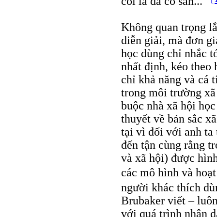
coi là đã có sẵn...”
Không quan trọng lắ
diễn giải, mà đơn g
học dùng chỉ nhắc tớ
nhất định, kéo theo
chỉ khả năng và cá 
trong môi trường xã 
buộc nhà xã hội học
thuyết về bản sắc x
tại vì đối với anh t
đến tận cùng rằng tr
và xã hội) được hìn
các mô hình và hoạ
người khác thích dù
Brubaker viết – luô
với quá trình nhận 