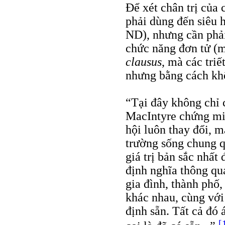
Để xét chân trị của 
phải dùng đến siêu h
ND), nhưng cần phải
chức năng đơn tử (
clausus
, mà các triế
nhưng bằng cách kh
“Tại đây không chỉ 
MacIntyre chứng mi
hội luôn thay đổi, m
trường sống chung q
giá trị bản sắc nhất 
định nghĩa thông qua
gia đình, thành phố,
khác nhau, cùng vớ
định sẵn. Tất cả đó 
[