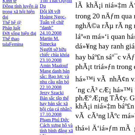
Tôn Thất Quỳnh
Kinh tế
lÃ khÃ¡i niá»‡m Ä‘
Du
Đồng tính luyến ái
Đôi lời với
trong xã hội hiện
trong 20 nÄƒm qua
Hoàng Ngọc-
đại
Tuấn về chữ
Thế hệ @
nghÄ©a rÃµ rÃ ng n
“danh”
Pháp luật
24.10.2008
Đời sống hiện đại
láº«n má»‘i quan h
Martin M.
Thể thao
Simecka
talaFemina
dá»¥ng hay ranh giá»
Người sở hữu
chiếc chìa khóa
hay báº£n sáº¯c v
23.10.2008
phÃ¡t triá»ƒn trong
Amin Maalouf
Mang danh bản
sắc: Bạo lực và
há»™i vÃ nhÃ¢n vÄ
nhu cầu gắn bó
22.10.2008
´ng cÃ³ cÆ¡ há»™i t
Jerzy Szacki
phÆ°Æ¡ng TÃ¢y. Gia
Bản sắc tập thể
hay bản sắc xã
khÃ¡i niá»‡m báº£n
hội của cá nhân?
17.10.2008
vÃ cÃ¹ng lÃºc má»Ÿ
Phạm Phú Đức
Cách xưng hô và
thá»i Ä‘iá»ƒm mÃ g
tính bình đẳng xã