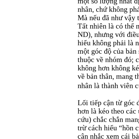
một số lượng nhất đ
nhân, chứ không phải
Mà nếu đã như vậy th
Tất nhiên là có thể n
ND), nhưng với điều 
hiểu không phải là 
một góc độ của bản 
thuộc về nhóm đó; ch
không hơn không kém
về bản thân, mang t
nhân là thành viên 
Lối tiếp cận từ góc 
hơn là kéo theo các
cứu) chắc chắn mang
trừ cách hiểu “hồn 
cân nhắc xem cái b