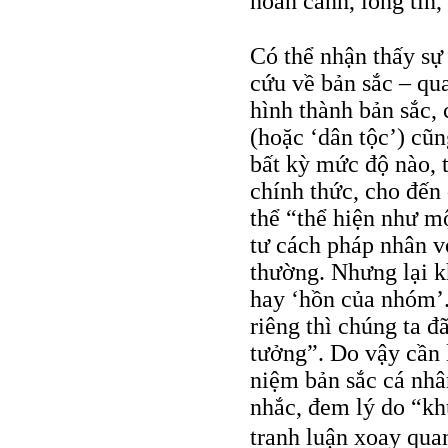
hoàn cảnh, lòng tin
Có thể nhận thấy sự 
cứu về bản sắc – qua
hình thành bản sắc,
(hoặc ‘dân tộc’) cũn
bất kỳ mức độ nào, 
chính thức, cho đến 
thể “thể hiện như mộ
tư cách pháp nhân v
thường. Nhưng lại kh
hay ‘hồn của nhóm’.
riêng thì chúng ta 
tưởng”. Do vậy cần 
niệm bản sắc cá nhâ
nhắc, đem lý do “k
tranh luận xoay qua