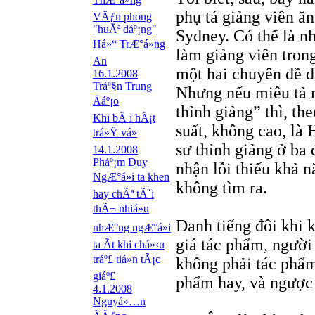
phụ tá giảng viên ăn
VÄƒn phong
"huÃª dáº¡ng"
Sydney. Có thể là n
Há»“ TrÆ°á»ng
làm giảng viên tron
An
một hai chuyên đề đ
16.1.2008
Tráº§n Trung
Nhưng nếu miêu tả 
Äáº¡o
thỉnh giảng” thì, th
Khi bÃ i hÃ¡t
suất, không cao, là
trá»Ÿ vá»
sư thỉnh giảng ở ba 
14.1.2008
Pháº¡m Duy
nhận lỗi thiếu khả n
NgÆ°á»i ta khen
không tìm ra.
hay chÃª tÃ´i
thÃ¬ nhiá»u
Danh tiếng đôi khi 
nhÆ°ng ngÆ°á»i
giá tác phẩm, người
ta Ã­t khi chá»‹u
tráº£ tiá»n tÃ¡c
không phải tác phẩm
giáº£
phẩm hay, và ngược
4.1.2008
Nguyá»…n