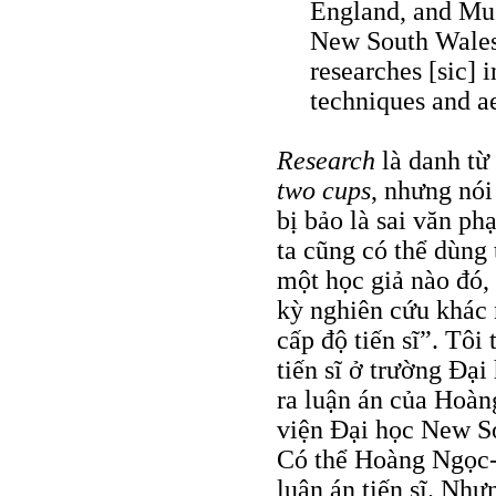
England, and Mus
New South Wales,
researches [sic] 
techniques and ae
Research
là danh từ
two cups
, nhưng nó
bị bảo là sai văn p
ta cũng có thể dùng
một học giả nào đó, 
kỳ nghiên cứu khác
cấp độ tiến sĩ”. Tôi
tiến sĩ ở trường Đạ
ra luận án của Hoàn
viện Đại học New So
Có thể Hoàng Ngọc-
luận án tiến sĩ. Như