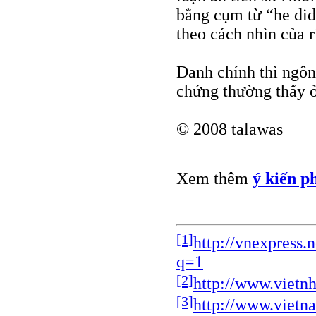
bằng cụm từ “he did 
theo cách nhìn của ri
Danh chính thì ngôn 
chứng thường thấy 
© 2008 talawas
Xem thêm
ý kiến p
[1]
http://vnexpress
q=1
[2]
http://www.vietn
[3]
http://www.vietna