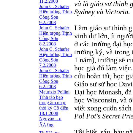
11.2.2008
và là giáo sư thỉnh
John C. Schafer
Sydney và Victoria.
Hiện tượng Trịnh
Công Sơn
9.2.2008
Làm giáo sư thỉnh gi
John C. Schafer
Hiện tượng Trịnh
vinh dự lớn, ít ngư
Công Sơn
ở các trường đại họ
8.2.2008
John C. Schafer
trưởng ký, và trong 
Hiện tượng Trịnh
1 năm), trường sẽ cu
Công Sơn
7.2.2008
học giả đó làm việc
John C. Schafer
cứu hoàn tất, học gi
Hiện tượng Trịnh
Công Sơn
Giáo sư sử học Davi
6.2.2008
Đại học Monash, đã 
Maurizio Pollini
Tính táo bạo
học Wisconsin, và ở
trong âm nhạc
viết xong cuốn sác
thời kỳ Cổ điển
18.1.2008
Pol Pot's Secret Pr
Nguyá»…n
ÃÄƒng
Tôi biết, sáu, bảy 
ThÆ°á»ng