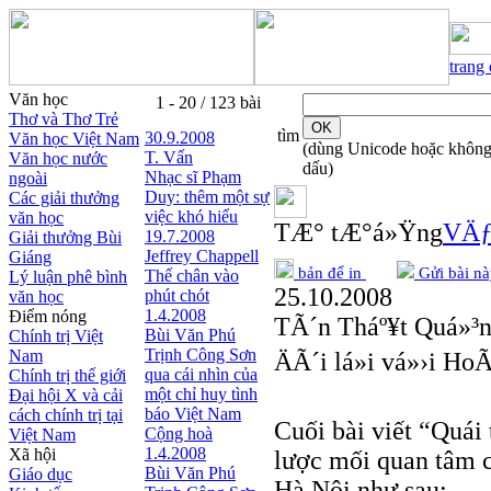
trang
Văn học
1 - 20 / 123 bài
Thơ và Thơ Trẻ
tìm
30.9.2008
Văn học Việt Nam
(dùng Unicode hoặc khôn
T. Vấn
Văn học nước
dấu)
Nhạc sĩ Phạm
ngoài
Duy: thêm một sự
Các giải thưởng
việc khó hiểu
văn học
TÆ° tÆ°á»Ÿng
VÄƒ
19.7.2008
Giải thưởng Bùi
Jeffrey Chappell
Giáng
bản để in
Gửi bài nà
Thế chân vào
Lý luận phê bình
25.10.2008
phút chót
văn học
1.4.2008
Điểm nóng
TÃ´n Tháº¥t Quá»³
Bùi Văn Phú
Chính trị Việt
Trịnh Công Sơn
Nam
ÄÃ´i lá»i vá»›i H
qua cái nhìn của
Chính trị thế giới
một chỉ huy tình
Đại hội X và cải
báo Việt Nam
cách chính trị tại
Cuối bài viết “Quá
Cộng hoà
Việt Nam
1.4.2008
Xã hội
lược mối quan tâm c
Bùi Văn Phú
Giáo dục
Hà Nội như sau: