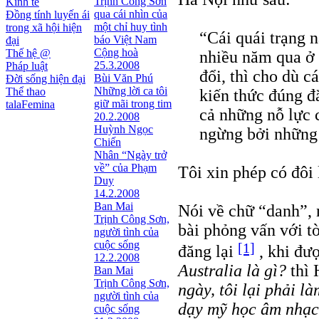
Trịnh Công Sơn
Kinh tế
qua cái nhìn của
Đồng tính luyến ái
một chỉ huy tình
trong xã hội hiện
“Cái quái trạng n
báo Việt Nam
đại
Cộng hoà
Thế hệ @
nhiều năm qua ở
25.3.2008
Pháp luật
đổi, thì cho dù c
Bùi Văn Phú
Đời sống hiện đại
Những lời ca tôi
Thể thao
kiến thức đúng đ
giữ mãi trong tim
talaFemina
cả những nỗ lực 
20.2.2008
Huỳnh Ngọc
ngừng bởi những 
Chiến
Nhân “Ngày trở
về” của Phạm
Tôi xin phép có đôi
Duy
14.2.2008
Ban Mai
Nói về chữ “danh”, 
Trịnh Công Sơn,
bài phỏng vấn với t
người tình của
cuộc sống
[1]
đăng lại
, khi đư
12.2.2008
Australia là gì?
thì
Ban Mai
Trịnh Công Sơn,
ngày, tôi lại phải l
người tình của
dạy mỹ học âm nhạc
cuộc sống