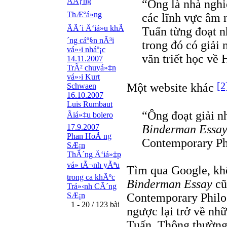
ÃÄƒng
“Ông là nhà nghiê
ThÆ°á»ng
các lĩnh vực âm 
ÃÃ´i Ä‘iá»u khÃ
Tuấn từng đoạt n
´ng cáº§n nÃ³i
trong đó có giải 
vá»›i nháº¡c
văn triết học về 
14.11.2007
TrÃ² chuyá»‡n
vá»›i Kurt
[2
Một website khác
Schwaen
16.10.2007
Luis Rumbaut
“Ông đoạt giải nh
Ãiá»‡u bolero
Binderman Essa
17.9.2007
Phan HoÃ ng
Contemporary Ph
SÆ¡n
ThÃ´ng Ä‘iá»‡p
vá» tÃ¬nh yÃªu
Tìm qua Google, khô
trong ca khÃºc
Binderman Essay
cũ
Trá»‹nh CÃ´ng
Contemporary Philos
SÆ¡n
1 - 20 / 123 bài
ngược lại trở về nh
Tuấn. Thông thường,