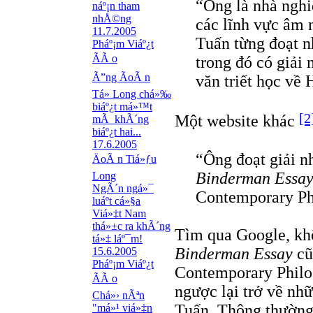
“Ông là nhà nghiê
náº¡n tham
nhÅ©ng
các lĩnh vực âm 
11.7.2005
Tuấn từng đoạt n
Pháº¡m Viáº¿t
ÃÃ o
trong đó có giải 
Ã”ng ÃoÃ n
văn triết học về 
Tá»­ Long chá»‰
biáº¿t má»™t
[2
Một website khác
mÃ khÃ´ng
biáº¿t hai...
17.6.2005
“Ông đoạt giải nh
ÄoÃ n Tiá»ƒu
Binderman Essa
Long
NgÃ´n ngá»¯
Contemporary Ph
luáº­t cá»§a
Viá»‡t Nam
thá»±c ra khÃ´ng
Tìm qua Google, khô
tá»‡ láº¯m!
Binderman Essay
cũ
15.6.2005
Pháº¡m Viáº¿t
Contemporary Philos
ÃÃ o
ngược lại trở về nh
Chá»› nÃªn
Tuấn. Thông thường,
"má»¹ viá»‡n