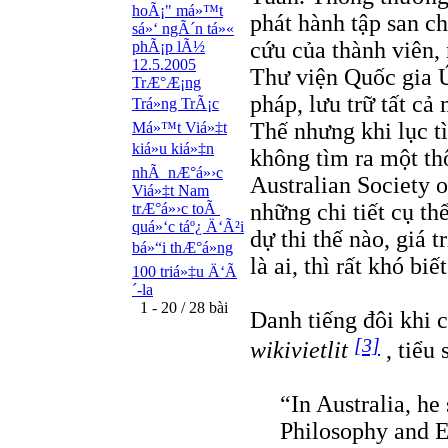
hoÃ¡" má»™t
phát hành tập san c
sá»‘ ngÃ´n tá»«
cứu của thành viên, 
phÃ¡p lÃ½
12.5.2005
Thư viện Quốc gia Ú
TrÆ°Æ¡ng
pháp, lưu trữ tất cả
Trá»ng TrÃ¡c
Thế nhưng khi lục t
Má»™t Viá»‡t
kiá»u kiá»‡n
không tìm ra một th
nhÃ nÆ°á»›c
Australian Society 
Viá»‡t Nam
những chi tiết cụ th
trÆ°á»›c toÃ
quá»‘c táº¿ Ä‘Ã²i
dự thi thế nào, giá t
bá»“i thÆ°á»ng
là ai, thì rất khó biết
100 triá»‡u Ä‘Ã
´-la
1 - 20 / 28 bài
Danh tiếng đôi khi 
[3]
wikivietlit
, tiểu
“In Australia, he
Philosophy and E