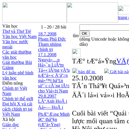
trang
Văn học
1 - 20 / 28 bài
Thơ và Thơ Trẻ
18.7.2008
tìm
Văn học Việt Nam
Phạm Phú Ðức
(dùng Unicode hoặc khôn
Văn học nước
Tham nhũng
dấu)
ngoài
chính trị
Các giải thưởng
17.1.2008
văn học
Nguyá»…n
TÆ° tÆ°á»Ÿng
VÄƒ
Giải thưởng Bùi
Há»¯u LiÃªm
Giáng
Tá»« lÃ²ng yÃªu
bản để in
Gửi bài nà
Lý luận phê bình
nÆ°á»›c Ä‘áº¿n
25.10.2008
văn học
má»™t báº£n
Điểm nóng
TÃ´n Tháº¥t Quá»³
sáº¯c cÃ´ng lÃ½
Chính trị Việt
cho Viá»‡t Nam
Nam
ÄÃ´i lá»i vá»›i H
29.8.2007
Chính trị thế giới
LÃª Anh HoÃ i
Đại hội X và cải
Äá»— HoÃ i
cách chính trị tại
Cuối bài viết “Quá
Việt Nam
PhÆ°Æ¡ng Minh
Xã hội
â€“ tháº§n
lược mối quan tâm c
Giáo dục
(tÆ°á»Ÿng)
Hà Nội như sau: