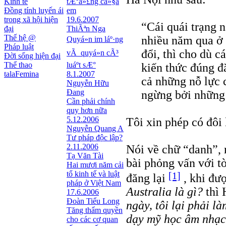
Kinh tế
tÆ°á»£ng cá»§a
Đồng tính luyến ái
em
trong xã hội hiện
19.6.2007
“Cái quái trạng n
đại
ThiÃªn Nga
Thế hệ @
nhiều năm qua ở
Quyá»n im láº·ng
Pháp luật
đổi, thì cho dù c
vÃ quyá»n cÃ³
Đời sống hiện đại
Thể thao
luáº­t sÆ°
kiến thức đúng đ
talaFemina
8.1.2007
cả những nỗ lực 
Nguyễn Hữu
Đang
ngừng bởi những 
Cần phải chính
quy hơn nữa
5.12.2006
Tôi xin phép có đôi
Nguyễn Quang A
Tư pháp độc lập?
2.11.2006
Nói về chữ “danh”, 
Tạ Văn Tài
bài phỏng vấn với t
Hai mươi năm cải
tổ kinh tế và luật
[1]
đăng lại
, khi đư
pháp ở Việt Nam
Australia là gì?
thì
17.6.2006
Đoàn Tiểu Long
ngày, tôi lại phải l
Tăng thẩm quyền
dạy mỹ học âm nhạc
cho các cơ quan