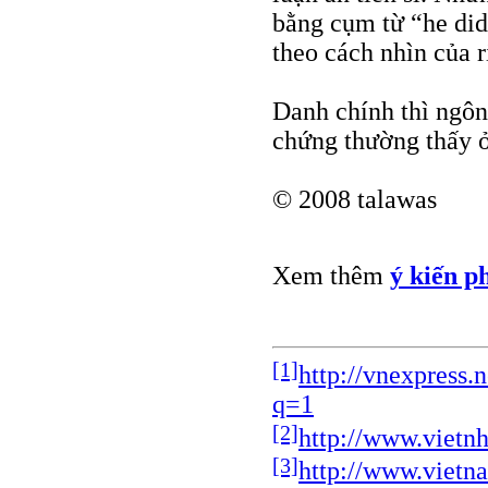
bằng cụm từ “he did 
theo cách nhìn của ri
Danh chính thì ngôn 
chứng thường thấy 
© 2008 talawas
Xem thêm
ý kiến p
[1]
http://vnexpress
q=1
[2]
http://www.vietn
[3]
http://www.vietna