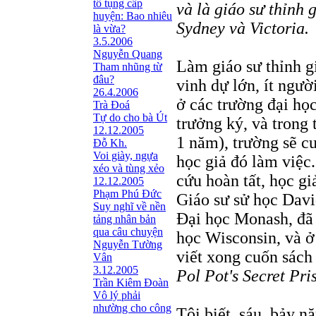
tố tụng cấp
và là giáo sư thỉnh
huyện: Bao nhiêu
Sydney và Victoria.
là vừa?
3.5.2006
Nguyễn Quang
Làm giáo sư thỉnh gi
Tham nhũng từ
đâu?
vinh dự lớn, ít ngư
26.4.2006
ở các trường đại họ
Trà Đoá
Tự do cho bà Út
trưởng ký, và trong 
12.12.2005
1 năm), trường sẽ cu
Đỗ Kh.
Voi giày, ngựa
học giả đó làm việc
xéo và tùng xẻo
cứu hoàn tất, học gi
12.12.2005
Phạm Phú Đức
Giáo sư sử học Davi
Suy nghĩ về nền
Đại học Monash, đã 
tảng nhân bản
qua câu chuyện
học Wisconsin, và ở
Nguyễn Tường
viết xong cuốn sác
Vân
3.12.2005
Pol Pot's Secret Pr
Trần Kiêm Ðoàn
Vô lý phải
nhường cho công
Tôi biết, sáu, bảy 