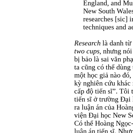
England, and Mus
New South Wales,
researches [sic] 
techniques and ae
Research
là danh từ
two cups
, nhưng nó
bị bảo là sai văn p
ta cũng có thể dùng
một học giả nào đó, 
kỳ nghiên cứu khác
cấp độ tiến sĩ”. Tôi
tiến sĩ ở trường Đạ
ra luận án của Hoàn
viện Đại học New So
Có thể Hoàng Ngọc-
luận án tiến sĩ. Như