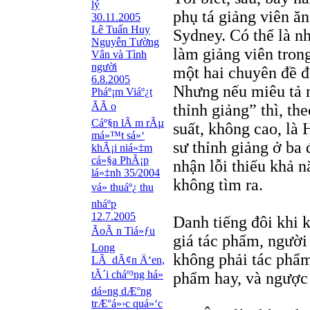
lý
phụ tá giảng viên ăn
30.11.2005
Lê Tuấn Huy
Sydney. Có thể là n
Nguyễn Tường
làm giảng viên tron
Vân và Tình
người
một hai chuyên đề đ
6.8.2005
Nhưng nếu miêu tả 
Pháº¡m Viáº¿t
ÃÃ o
thỉnh giảng” thì, th
Cáº§n lÃ m rÃµ
suất, không cao, là
má»™t sá»‘
sư thỉnh giảng ở ba 
khÃ¡i niá»‡m
cá»§a PhÃ¡p
nhận lỗi thiếu khả n
lá»‡nh 35/2004
không tìm ra.
vá» thuáº¿ thu
nháº­p
12.7.2005
Danh tiếng đôi khi 
ÃoÃ n Tiá»ƒu
giá tác phẩm, người
Long
không phải tác phẩm
LÃ dÃ¢n Ä‘en,
tÃ´i cháº³ng há»
phẩm hay, và ngược
dá»­ng dÆ°ng
trÆ°á»›c quá»‘c