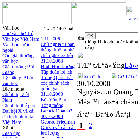
trang
Văn học
1 - 20 / 497 bài
Thơ và Thơ Trẻ
tìm
1.11.2008
Văn học Việt Nam
(dùng Unicode hoặc khôn
Chủ nghĩa tư bản
Văn học nước
dấu)
thắng, không phải
ngoài
chủ nghĩa xã hội
Các giải thưởng
31.10.2008
văn học
TÆ° tÆ°á»Ÿng
Lá»‹
Đinh Học Lương
Giải thưởng Bùi
Tập đoàn lợi ích
Giáng
bản để in
Gửi bài nà
Trung Quốc: bắt
Lý luận phê bình
30.10.2008
cóc chính sách
văn học
quốc gia
Điểm nóng
Nguyá»…n Quang 
31.10.2008
Chính trị Việt
Bùi Văn Phú
Nam
Má»™t lá»±a chá»n
Tổng thống
Chính trị thế giới
Barack Obama?
Đại hội X và cải
Ä‘áº¿ Báº£o Äáº¡i
30.10.2008
cách chính trị tại
George Friedman
Việt Nam
1
2
Gruzia và cán cân
Xã hội
lực lượng
Giáo dục