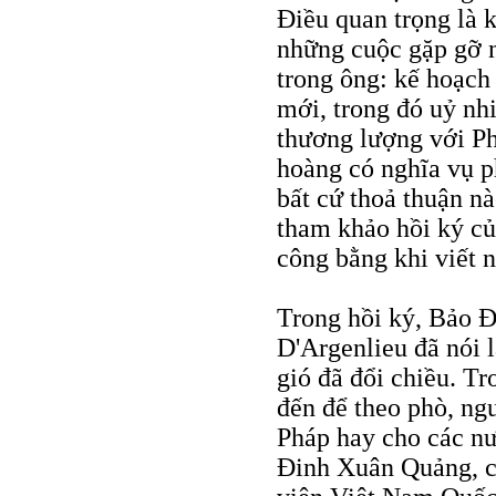
Ðiều quan trọng là 
những cuộc gặp gỡ 
trong ông: kế hoạc
mới, trong đó uỷ nh
thương lượng với Ph
hoàng có nghĩa vụ ph
bất cứ thoả thuận n
tham khảo hồi ký củ
công bằng khi viết n
Trong hồi ký, Bảo Đạ
D'Argenlieu đã nói 
gió đã đổi chiều. Tr
đến để theo phò, ng
Pháp hay cho các n
Đinh Xuân Quảng, cả