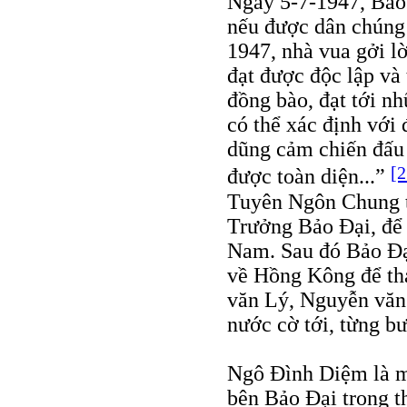
Ngày 5-7-1947, Bảo 
nếu được dân chúng
1947, nhà vua gởi l
đạt được độc lập và
đồng bào, đạt tới n
có thể xác định với
dũng cảm chiến đấu 
[2
được toàn diện...”
Tuyên Ngôn Chung t
Trưởng Bảo Đại, để 
Nam. Sau đó Bảo Ðại
về Hồng Kông để th
văn Lý, Nguyễn văn 
nước cờ tới, từng bư
Ngô Đình Diệm là mộ
bên Bảo Đại trong th