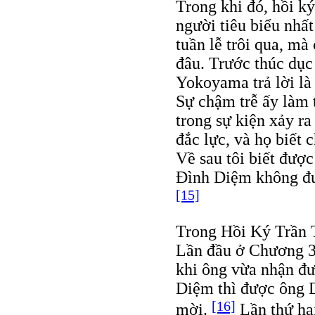
Trong khi đó, hồi ký 
người tiêu biểu nhấ
tuần lễ trôi qua, m
đâu. Trước thúc dục 
Yokoyama trả lời là
Sự chậm trễ ấy làm 
trong sự kiện xảy ra
đắc lực, và họ biết 
Về sau tôi biết đượ
Đình Diệm không đư
[15]
Trong Hồi Ký Trần T
Lần đầu ở Chương 3 
khi ông vừa nhận đ
Diệm thì được ông 
[16]
mời.
Lần thứ ha