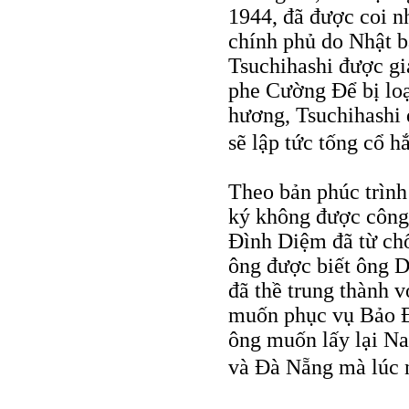
1944, đã được coi n
chính phủ do Nhật b
Tsuchihashi được g
phe Cường Để bị loạ
hương, Tsuchihashi 
sẽ lập tức tống cổ 
Theo bản phúc trìn
ký không được công
Đình Diệm đã từ chối
ông được biết ông Di
đã thề trung thành
muốn phục vụ Bảo Đạ
ông muốn lấy lại N
và Đà Nẵng mà lúc n