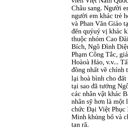
viên Việt Nam Quốc
Châu sang. Người em
người em khác trẻ h
và Phan Văn Giáo tạ
đến quýuý vị khác k
thuộc nhóm Cao Đài
Bích, Ngô Đình Diệm
Phạm Công Tắc, giá
Hoàoà Hảo, v.v... Tấ
đồng nhất về chính t
lại hoà bình cho đấ
tại sao đã tưởng Ng
các nhân vật khác 
nhân sỹ hơn là một l
chức Đại Việt Phục
Minh khủng bố và ch
tan rã.