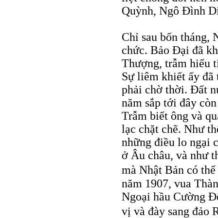
Quỳnh, Ngô Đình Diệ
Chỉ sau bốn tháng,
chức. Bảo Đại đã k
Thượng, trẫm hiểu t
Sự liêm khiết ấy đã 
phải chờ thời. Đất 
năm sắp tới đây còn
Trẫm biết ông và q
lạc chặt chẽ. Như t
những điều lo ngại 
ở Âu châu, và như t
mà Nhật Bản có thể 
năm 1907, vua Thành
Ngoại hầu Cường Để
vị và đày sang đảo