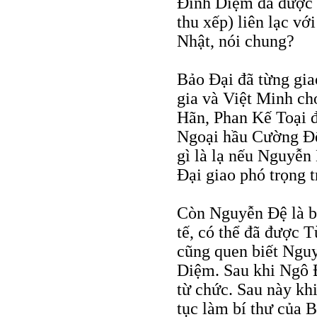
Đình Diệm đã được 
thu xếp) liên lạc v
Nhật, nói chung?
Bảo Đại đã từng gia
gia và Việt Minh c
Hãn, Phan Kế Toại đ
Ngoại hầu Cường Để
gì là lạ nếu Nguyễ
Đại giao phó trọng t
Còn Nguyễn Đệ là bí
tế, có thể đã được 
cũng quen biết Ngu
Diệm. Sau khi Ngô 
từ chức. Sau này kh
tục làm bí thư của 