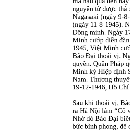
mà hậu quả đến nay 
nguyên tử được thả
Nagasaki (ngày 9-8-
(ngày 11-8-1945). N
Đồng minh. Ngày 17-
Minh cướp diễn đàn
1945, Việt Minh cư
Bảo Đại thoái vị. 
quyền. Quân Pháp q
Minh ký Hiệp định S
Nam. Thương thuyết
19-12-1946, Hồ Chí
Sau khi thoái vị, B
ra Hà Nội làm “Cố 
Nhờ đó Bảo Đại biế
bức bình phong, để