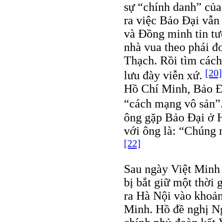
sự “chính danh” của
ra việc Bảo Đại vẫn
và Đồng minh tin tư
nhà vua theo phái đ
Thạch. Rồi tìm cách
[20]
lưu đày viễn xứ.
Hồ Chí Minh, Bảo Đạ
“cách mạng vô sản”
ông gặp Bảo Đại ở H
với ông là: “Chúng 
[22]
Sau ngày Việt Minh
bị bắt giữ một thời 
ra Hà Nội vào khoả
Minh. Hồ đề nghị N