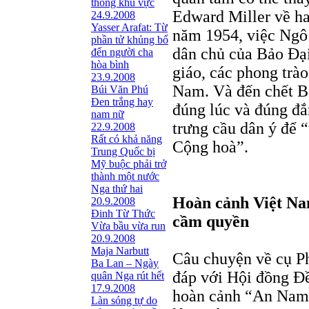
thông khu vực
Edward Miller về hai
24.9.2008
Yasser Arafat: Từ
năm 1954, việc Ngô
phần tử khủng bố
dân chủ của Bảo Đại,
đến người cha
hòa bình
giáo, các phong trào
23.9.2008
Nam. Và đến chết Bả
Búi Văn Phú
Đen trắng hay
đúng lúc và đúng đắ
nam nữ
trưng cầu dân ý để “
22.9.2008
Rất có khả năng
Cộng hoà”.
Trung Quốc bị
Mỹ buộc phải trở
thành một nước
Nga thứ hai
Hoàn cảnh Việt Na
20.9.2008
Đinh Từ Thức
cầm quyền
Vừa bầu vừa run
20.9.2008
Maja Narbutt
Câu chuyện về cụ P
Ba Lan – Ngày
đáp với Hội đồng Đ
quân Nga rút hết
17.9.2008
hoàn cảnh “An Nam”
Làn sóng tự do