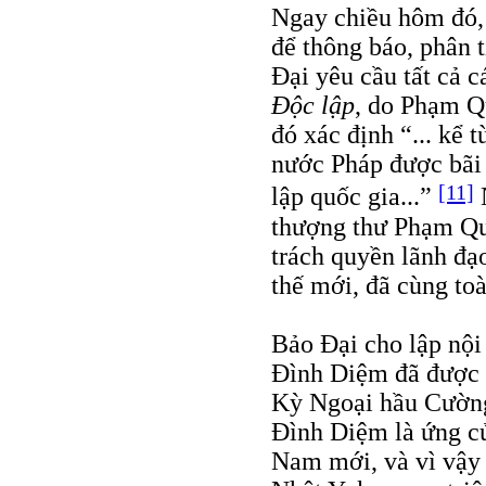
Ngay chiều hôm đó,
để thông báo, phân t
Đại yêu cầu tất cả 
Độc lập
, do Phạm Q
đó xác định “... kể 
nước Pháp được bãi 
[11]
lập quốc gia...”
N
thượng thư Phạm Quỳ
trách quyền lãnh đạ
thế mới, đã cùng toà
Bảo Đại cho lập nội
Đình Diệm đã được B
Kỳ Ngoại hầu Cường
Đình Diệm là ứng cử
Nam mới, và vì vậy 