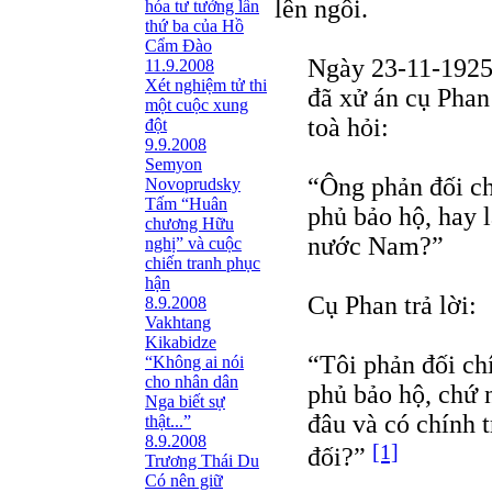
lên ngôi.
hóa tư tưởng lần
thứ ba của Hồ
Cẩm Đào
Ngày 23-11-1925
11.9.2008
Xét nghiệm tử thi
đã xử án cụ Pha
một cuộc xung
toà hỏi:
đột
9.9.2008
Semyon
“Ông phản đối ch
Novoprudsky
Tấm “Huân
phủ bảo hộ, hay l
chương Hữu
nước Nam?”
nghị” và cuộc
chiến tranh phục
hận
Cụ Phan trả lời:
8.9.2008
Vakhtang
Kikabidze
“Tôi phản đối chí
“Không ai nói
cho nhân dân
phủ bảo hộ, chứ
Nga biết sự
đâu và có chính t
thật...”
8.9.2008
[1]
đối?”
Trương Thái Du
Có nên giữ