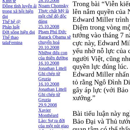
28.10.2008
Kinh tế
Trong bài “Viễn kiế
Noam Chomsky
Đồng tính luyến ái
lên nắm quyền của 
Thực chất Mỹ là
trong xã hội hiện
một chế độ độc
đại
Edward Miller trìn
đảng
Thế hệ @
Diệm trong vòng một
25.10.2008
Pháp luật
Phạm Phú Đức
Đời sống hiện đại
tướng vào tháng 7 n
Barack Obama sẽ
Thể thao
cực này, Edward Mil
chuyển hoá
talaFemina
20.10.2008
yếu nhờ nỗ lực của
Những đứa con
người Việt, cũng nh
của thiên đường
16.10.2008
quyền lực đúng lúc. 
Jonathan Littell
Edward Miller nhấn
Ghi chép từ
Gruzia
tỏ rằng Ngô Đình D
16.10.2008
gây áp lực (với Bả
Jonathan Littell
Ghi chép từ
xướng.”
Gruzia
29.9.2008
Xavier
Bài tiểu luận này n
Monthéard
Bảo Đại và Thủ tướ
Lào: Sự ra đời
của một nút giao
quan tâm có thể thấ