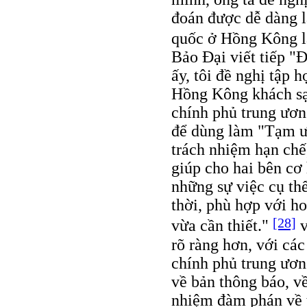
đoán được dễ dàng l
quốc ở Hồng Kông l
Bảo Đại viết tiếp "
ấy, tôi đề nghị tập 
Hồng Kông khách sạn
chính phủ trung ươn
để dùng làm "Tạm ư
trách nhiệm hạn chế
giúp cho hai bên cơ 
những sự việc cụ th
thời, phù hợp với ho
[28]
vừa cần thiết."
v
rõ ràng hơn, với các 
chính phủ trung ươ
về bản thông báo, về
nhiệm đàm phán về 