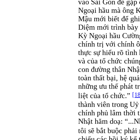
vào Sài Gòn để gặp 
Ngoại hầu mà ông K
Mậu mới biết để ghi
Diệm mới trình bày 
Kỳ Ngoại hầu Cường 
chính trị với chính 
thực sự hiểu rõ tình
và của tổ chức chún
con đường thân Nhật
toàn thất bại, hệ qu
những ưu thế phát tr
[1
liệt của tổ chức.”
thành viên trong Uỷ
chính phủ lâm thời t
Nhật hăm doạ: “...N
tôi sẽ bắt buộc phải
chiếu các hồi ký kể 