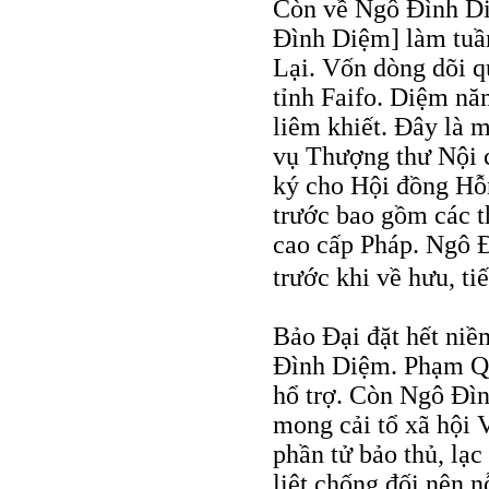
Còn về Ngô Đình Diệ
Đình Diệm] làm tuần
Lại. Vốn dòng dõi q
tỉnh Faifo. Diệm năm
liêm khiết. Đây là 
vụ Thượng thư Nội 
ký cho Hội đồng Hỗ
trước bao gồm các 
cao cấp Pháp. Ngô 
trước khi về hưu, ti
Bảo Đại đặt hết ni
Đình Diệm. Phạm Qu
hổ trợ. Còn Ngô Đìn
mong cải tổ xã hội 
phần tử bảo thủ, lạc
liệt chống đối nên 