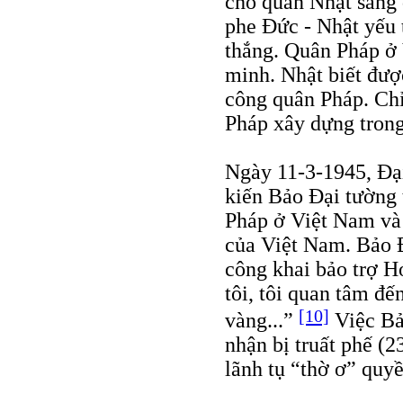
cho quân Nhật sang 
phe Đức - Nhật yếu
thắng. Quân Pháp ở 
minh. Nhật biết đượ
công quân Pháp. Chỉ
Pháp xây dựng trong
Ngày 11-3-1945, Đạ
kiến Bảo Đại tường 
Pháp ở Việt Nam và 
của Việt Nam. Bảo Đ
công khai bảo trợ H
tôi, tôi quan tâm đế
[10]
vàng...”
Việc Bảo
nhận bị truất phế (
lãnh tụ “thờ ơ” quyề