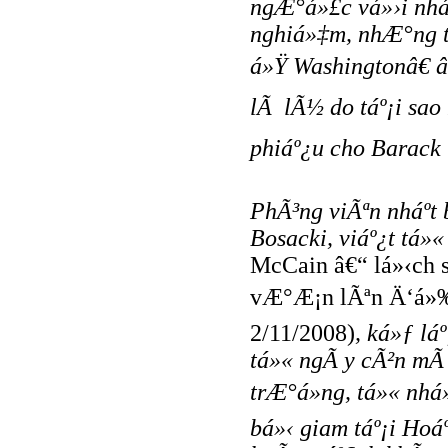
ngÆ°á»£c vá»›i nhá
nghiá»‡m, nhÆ°ng tá
á»Ÿ Washingtonâ€ 
lÃ lÃ½ do táº¡i sao
phiáº¿u cho Barack 
PhÃ³ng viÃªn nháº­t
Bosacki, viáº¿t tá»
McCain â€“ lá»‹ch 
vÆ°Æ¡n lÃªn Ä‘á»‰
2/11/2008)
, ká»ƒ lá
tá»« ngÃ y cÃ²n mÃ
trÆ°á»ng, tá»« nhá
bá»‹ giam táº¡i Ho