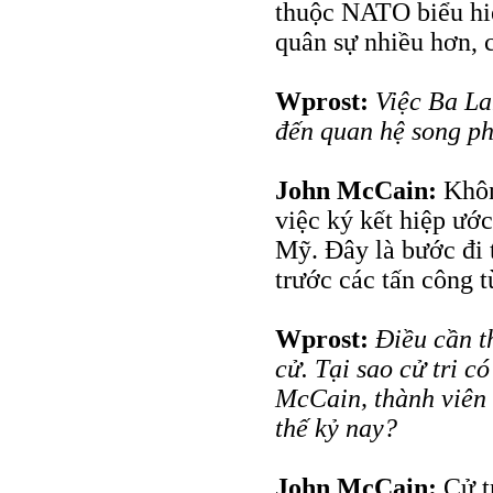
thuộc NATO biểu hiệ
quân sự nhiều hơn, 
Wprost:
Việc Ba La
đến quan hệ song p
John McCain:
Khôn
việc ký kết hiệp ướ
Mỹ. Đây là bước đi 
trước các tấn công t
Wprost:
Điều cần t
cử. Tại sao cử tri c
McCain, thành viên 
thế kỷ nay?
John McCain:
Cử tr