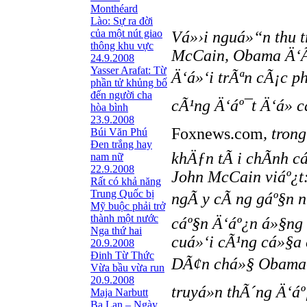
Monthéard
Lào: Sự ra đời
của một nút giao
Vá»›i nguá»“n thu t
thông khu vực
McCain, Obama Ä‘Ã£
24.9.2008
Yasser Arafat: Từ
Ä‘á»‘i trÃªn cÃ¡c p
phần tử khủng bố
đến người cha
cÃ¹ng Ä‘áº¯t Ä‘á»
hòa bình
23.9.2008
Foxnews.com
, tron
Búi Văn Phú
Đen trắng hay
khÄƒn tÃ i chÃ­nh c
nam nữ
22.9.2008
John McCain viáº¿
Rất có khả năng
Trung Quốc bị
ngÃ y cÃ ng gáº§n n
Mỹ buộc phải trở
thành một nước
cáº§n Ä‘áº¿n á»§ng
Nga thứ hai
cuá»‘i cÃ¹ng cá»§a
20.9.2008
Đinh Từ Thức
DÃ¢n chá»§ Obama-Bi
Vừa bầu vừa run
20.9.2008
truyá»n thÃ´ng Ä‘á
Maja Narbutt
Ba Lan – Ngày