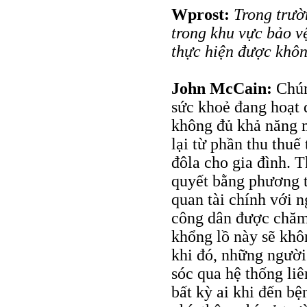
Wprost:
Trong trườ
trong khu vực bảo v
thực hiện được khô
John McCain:
Chún
sức khoẻ đang hoạt đ
không đủ khả năng m
lại từ phần thu thuế
đôla cho gia đình. 
quyết bằng phương t
quan tài chính với 
công dân được chăm 
khổng lồ này sẽ khôn
khi đó, những ngườ
sóc qua hệ thống liê
bất kỳ ai khi đến b