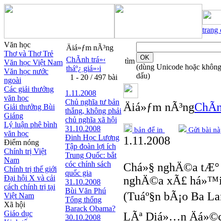
trang
Văn học
Äiá»ƒm nÃ³ng
Thơ và Thơ Trẻ
ChÃ­nh trá»‹
tìm
Văn học Việt Nam
(dùng Unicode hoặc khôn
tháº¿ giá»›i
Văn học nước
dấu)
1 - 20 / 497 bài
ngoài
Các giải thưởng
1.11.2008
văn học
Chủ nghĩa tư bản
Äiá»ƒm nÃ³ng
ChÃ­n
Giải thưởng Bùi
thắng, không phải
Giáng
chủ nghĩa xã hội
Lý luận phê bình
31.10.2008
bản để in
Gửi bài nà
văn học
Đinh Học Lương
1.11.2008
Điểm nóng
Tập đoàn lợi ích
Chính trị Việt
Trung Quốc: bắt
Nam
cóc chính sách
Chá»§ nghÄ©a tÆ° b
Chính trị thế giới
quốc gia
Đại hội X và cải
nghÄ©a xÃ£ há»™
31.10.2008
cách chính trị tại
Bùi Văn Phú
(Tuáº§n bÃ¡o Ba La
Việt Nam
Tổng thống
Xã hội
Barack Obama?
Giáo dục
LÃª Diá»…n Äá»©c 
30.10.2008