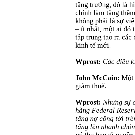
tăng trưởng, đó là 
chính làm tăng thêm
không phải là sự việ
– ít nhất, một ai đó
tập trung tạo ra các
kinh tế mới.
Wprost:
Các điều k
John McCain:
Một 
giảm thuế.
Wprost:
Nhưng sự c
hàng Federal Reser
tăng nợ công tới trê
tăng lên nhanh chóng
nó thu hẹp đi nguồn