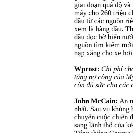
giai đoạn quá độ và
máy cho 260 triệu ch
dầu từ các nguồn riê
xem là hàng đầu. Th
dầu dọc bờ biển nư
nguồn tìm kiếm mới.
nạp xăng cho xe hơi
Wprost:
Chi phí ch
tăng nợ công của M
còn đủ sức cho các 
John McCain:
An ni
nhất. Sau vụ khủng 
chuyển cuộc chiến đ
sang lãnh thổ của k