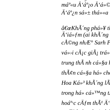
máº«u Ä‘áº¡o Ä‘á»©
Ä‘áº¿n sá»± thá»«a n
â€œKhÃ´ng phá»¥ 
Ä‘iá»ƒm (ai khÃ´ng
cÅ©ng nhÆ° Sarh Pa
vá»›i cÃ¡c giÃ¡ trá
trung thÃ nh cá»§a 
thÃ¢n cá»§a há» ch
Hoa Ká»³ khÃ´ng lÃ 
trong há» cá»™ng t
hoáº·c cÄƒm thÃ¹ Ä‘