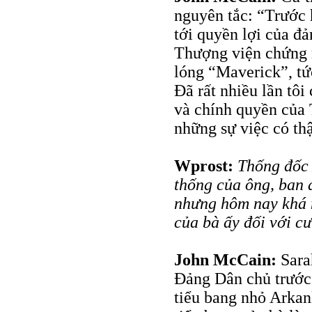
nguyên tắc: “Trước 
tới quyền lợi của đả
Thượng viện chứng m
lóng “Maverick”, tức
Đã rất nhiều lần tô
và chính quyền của
những sự việc có thậ
Wprost:
Thống đốc 
thống của ông, ban 
nhưng hôm nay khá n
của bà ấy đối với c
John McCain:
Sara
Đảng Dân chủ trước 
tiểu bang nhỏ Arkan