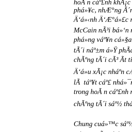
hoÃ n cáº£nh khÃ¡c
phá»¥c, nhÆ°ng Ã´
Ä‘á»‹nh Ä‘Æ°á»£c mÃ
McCain nÃ³i bá»‘n 
phá»ng váº¥n cá»§
tÃ´i náº±m á»Ÿ phÃ
chÃºng tÃ´i cÃ³ Ã­t 
Ä‘á»u xÃ¡c nháº­n 
lÃ táº¥t cáº£ nhá»¯
trong hoÃ n cáº£nh n
chÃºng tÃ´i sáº½ thá
Chung cuá»™c sáº½ 