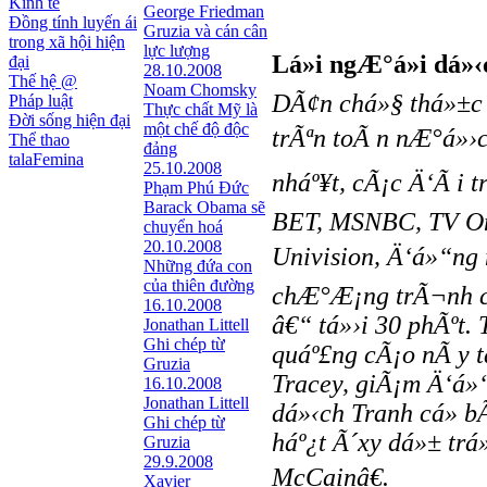
Kinh tế
George Friedman
Đồng tính luyến ái
Gruzia và cán cân
trong xã hội hiện
lực lượng
Lá»i ngÆ°á»i dá»
đại
28.10.2008
Thế hệ @
Noam Chomsky
DÃ¢n chá»§ thá»±c 
Pháp luật
Thực chất Mỹ là
Đời sống hiện đại
một chế độ độc
trÃªn toÃ n nÆ°á»›c
Thể thao
đảng
talaFemina
25.10.2008
nháº¥t, cÃ¡c Ä‘Ã i 
Phạm Phú Đức
Barack Obama sẽ
BET, MSNBC, TV On
chuyển hoá
20.10.2008
Univision, Ä‘á»“ng 
Những đứa con
của thiên đường
chÆ°Æ¡ng trÃ¬nh cá
16.10.2008
â€“ tá»›i 30 phÃºt.
Jonathan Littell
Ghi chép từ
quáº£ng cÃ¡o nÃ y 
Gruzia
Tracey, giÃ¡m Ä‘á»
16.10.2008
Jonathan Littell
dá»‹ch Tranh cá»­ b
Ghi chép từ
háº¿t Ã´xy dá»± tr
Gruzia
29.9.2008
McCainâ€.
Xavier