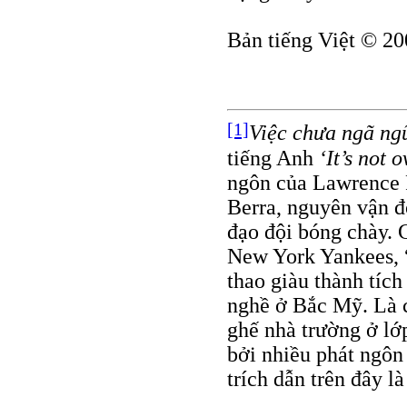
Bản tiếng Việt © 20
[1]
Việc chưa ngã ngũ
tiếng Anh
‘It’s not o
ngôn của Lawrence P
Berra, nguyên vận độ
đạo đội bóng chày. 
New York Yankees, “
thao giàu thành tíc
nghề ở Bắc Mỹ. Là c
ghế nhà trường ở lớ
bởi nhiều phát ngôn
trích dẫn trên đây l