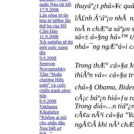
quân Nga rút hết
thuyáº¿t phá»¥c quá
17.9.2008
Làn sóng tự do
lÃ£nh Ä‘áº¡o nhÃ n
hóa tư tưởng lần
thứ ba của Hồ
toÃ n chÆ°a sáºµn s
Cẩm Đào
sá»± á»§ng há»™ tÃ
11.9.2008
Xét nghiệm tử thi
nhá»¯ng ngÆ°á»i c
một cuộc xung
đột
9.9.2008
Semyon
Trong thÆ° cá»§a M
Novoprudsky
thiÃªn vá»‹ cá»§a t
Tấm “Huân
chương Hữu
nghị” và cuộc
chá»§ Obama, Biden
chiến tranh phục
hận
cÃ¡c báº¡n hiá»ƒu r
8.9.2008
Trong diá»…n tiáº¿n 
Vakhtang
Kikabidze
cÃ¢u nÃ³i cá»§a "Y
“Không ai nói
cho nhân dân
ngÅ©Â khi nÃ³ chÆ°
Nga biết sự
thật...”