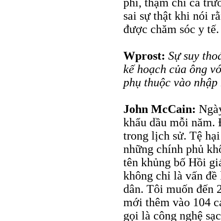
phí, thậm chí cả tr
sai sự thật khi nói 
được chăm sóc y tế.
Wprost:
Sự suy thoá
kế hoạch của ông vớ
phụ thuộc vào nhập
John McCain:
Ngày
khẩu dầu mỗi năm. Đ
trong lịch sử. Tệ hại
những chính phủ khô
tên khủng bố Hồi gi
không chỉ là vấn đề
dân. Tôi muốn đến 2
mới thêm vào 104 cá
gọi là công nghệ sạ