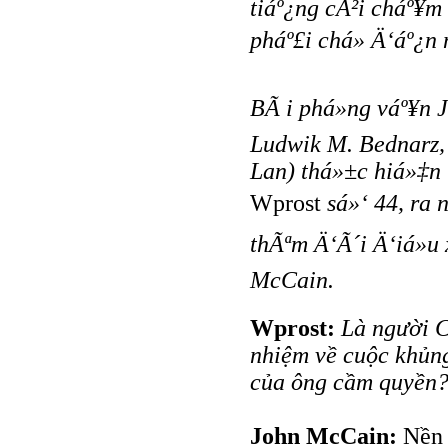
tiáº¿ng cÃ²i cháº¥
pháº£i chá» Ä‘áº¿n
BÃ i phá»ng váº¥n
Ludwik M. Bednarz,
Lan) thá»±c hiá»‡n 
Wprost
sá»‘ 44, ra
thÃªm Ä‘Ã´i Ä‘iá»
McCain.
Wprost:
Là người C
nhiệm về cuộc khủn
của ông cầm quyền
John McCain:
Nền 