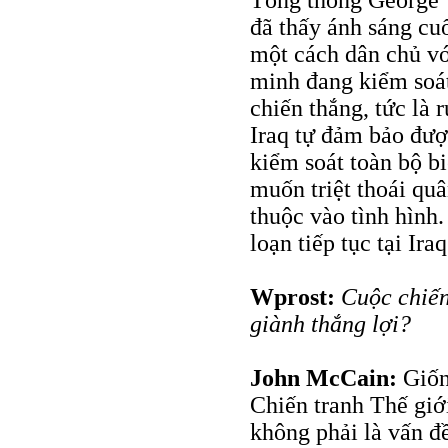
Tổng thống George 
đã thấy ánh sáng cu
một cách dân chủ vớ
minh đang kiểm soát
chiến thắng, tức là 
Iraq tự đảm bảo đượ
kiểm soát toàn bộ bi
muốn triệt thoái qu
thuộc vào tình hình.
loạn tiếp tục tại Iraq
Wprost:
Cuộc chiến
giành thắng lợi?
John McCain:
Giống
Chiến tranh Thế giớ
không phải là vấn đ