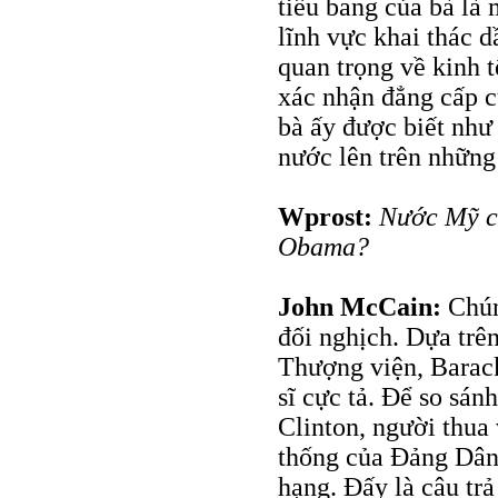
tiểu bang của bà là 
lĩnh vực khai thác d
quan trọng về kinh 
xác nhận đẳng cấp c
bà ấy được biết như 
nước lên trên những
Wprost:
Nước Mỹ c
Obama?
John McCain:
Chúng
đối nghịch. Dựa trên
Thượng viện, Barac
sĩ cực tả. Để so sán
Clinton, người thua
thống của Đảng Dân 
hạng. Đấy là câu trả 