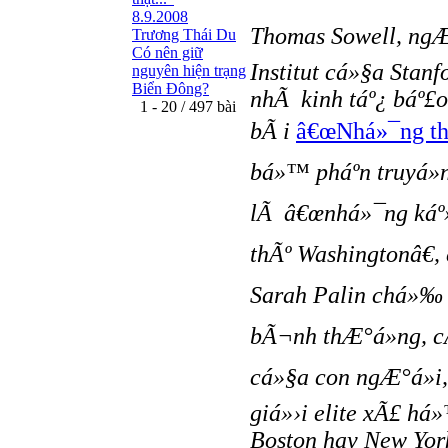
8.9.2008
Thomas Sowell, ngÆ
Trương Thái Du
Có nên giữ
Institut cá»§a Stan
nguyên hiện trạng
Biển Đông?
nhÃ kinh táº¿ báº£o 
1 - 20 / 497 bài
bÃ i
â€œNhá»¯ng th
bá»™ pháº­n truyá»
lÃ â€œnhá»¯ng káº
thÃº Washingtonâ€,
Sarah Palin chá»‰
bÃ¬nh thÆ°á»ng, cÃ
cá»§a con ngÆ°á»i,
giá»›i elite xÃ£ há
Boston hay New Yor