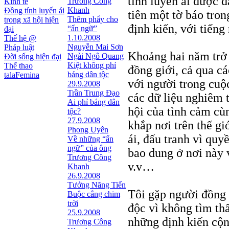
tính luyến ái được 
Trương Công
Kinh tế
Khanh
Đồng tính luyến ái
tiên một tờ báo tro
Thêm phẩy cho
trong xã hội hiện
định kiến, với tiếng
“ẩn ngữ”
đại
1.10.2008
Thế hệ @
Nguyễn Mai Sơn
Pháp luật
Khoảng hai năm trở l
Ngài Ngô Quang
Đời sống hiện đại
Kiệt không phỉ
Thể thao
đồng giới, cả qua cá
báng dân tộc
talaFemina
với người trong cuộ
29.9.2008
Trần Trung Đạo
các dữ liệu nghiêm t
Ai phỉ báng dân
hội của tình cảm cùn
tộc?
27.9.2008
khắp nơi trên thế giớ
Phong Uyên
ái, đấu tranh vì quy
Về những “ẩn
ngữ” của ông
bao dung ở nơi này v
Trương Công
v.v…
Khanh
26.9.2008
Tưởng Năng Tiến
Tôi gặp người đồng 
Buộc cẳng chim
trời
độc vì không tìm th
25.9.2008
những định kiến cộn
Trương Công