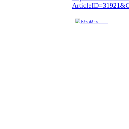
ArticleID=31921&
bản để in