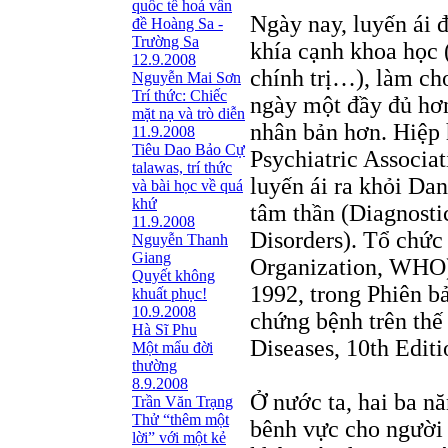
quốc tế hoá vấn
Ngày nay, luyến ái 
đề Hoàng Sa -
Trường Sa
khía cạnh khoa học (t
12.9.2008
chính trị…), làm ch
Nguyễn Mai Sơn
Trí thức: Chiếc
ngày một đầy đủ hơn
mặt nạ và trò diễn
nhân bản hơn. Hiệp
11.9.2008
Tiêu Dao Bảo Cự
Psychiatric Associa
talawas, trí thức
luyến ái ra khỏi Dan
và bài học về quá
khứ
tâm thần (Diagnosti
11.9.2008
Disorders). Tổ chức
Nguyễn Thanh
Giang
Organization, WHO)
Quyết không
1992, trong Phiên b
khuất phục!
10.9.2008
chứng bệnh trên thế 
Hà Sĩ Phu
Diseases, 10th Editi
Một mẩu đời
thường
8.9.2008
Ở nước ta, hai ba nă
Trần Văn Trạng
Thử “thêm một
bênh vực cho người 
lời” với một kẻ