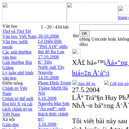
trang
Văn học
1 - 20 / 434 bài
Thơ và Thơ Trẻ
tìm
28.10.2008
Văn học Việt Nam
(dùng Unicode hoặc khôn
Lê Diễn Đức
Văn học nước
dấu)
“Phố A18” giữa
ngoài
thủ đô Ba Lan
Các giải thưởng
27.10.2008
văn học
XÃ£ há»™i
Äá»“ng
K’ Tiên
Giải thưởng Bùi
Nước mắt Tây
Giáng
hiá»‡n Ä‘áº¡i
Nguyên
Lý luận phê bình
14.10.2008
văn học
Phạm Đình Trọng
Điểm nóng
bản để in
Gửi bài nà
Tháng Mười Hà
Chính trị Việt
27.5.2004
Nội
Nam
LÃª Tráº§n Huy Ph
6.10.2008
Chính trị thế giới
Nguyễn Mai Sơn
Đại hội X và cải
NhÃ¬n báº±ng Ä‘Ã´
“Ẩn ngữ”: một
cách chính trị tại
thách thức chính
Việt Nam
trị?
Xã hội
Tôi viết bài này sau
3.10.2008
Giáo dục