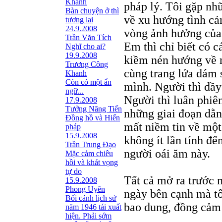
Khanh
pháp lý. Tôi gặp n
Bàn chuyện ở thì
về xu hướng tình cả
tương lai
24.9.2008
vòng ảnh hưởng của
Trần Văn Tích
Em thì chỉ biết có 
Nghĩ cho ai?
19.9.2008
kiềm nén hướng về 
Trương Công
cùng trang lứa dám 
Khanh
Còn có một ẩn
mình. Người thì đầ
ngữ...
Người thì luân phiên
17.9.2008
Tưởng Năng Tiến
những giai đoạn dằn 
Đồng hồ và Hiến
mất niềm tin về một
pháp
15.9.2008
không ít lần tính đế
Trần Trung Đạo
người oái ăm này.
Mặc cảm chiêu
hồi và khát vọng
tự do
Tất cả mở ra trước 
15.9.2008
Phong Uyên
ngày bên cạnh mà tôi
Bối cảnh lịch sử
bao dung, đồng cảm 
năm 1946 tái xuất
hiện. Phải sớm