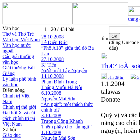
trang
Văn học
1 - 20 / 434 bài
Thơ và Thơ Trẻ
28.10.2008
tìm
Văn học Việt Nam
Lê Diễn Đức
(dùng Unicode
Văn học nước
“Phố A18” giữa thủ đô Ba
dấu)
ngoài
Lan
Các giải thưởng
27.10.2008
văn học
K’ Tiên
ThÆ° toÃ soá
Giải thưởng Bùi
Nước mắt Tây Nguyên
Giáng
14.10.2008
bản để in
Gử
Lý luận phê bình
Phạm Đình Trọng
1.1.2004
văn học
Tháng Mười Hà Nội
Điểm nóng
talawas
6.10.2008
Chính trị Việt
Donate
Nguyễn Mai Sơn
Nam
“Ẩn ngữ”: một thách thức
Chính trị thế giới
chính trị?
Đại hội X và cải
Quý vị và các b
3.10.2008
cách chính trị tại
Trương Công Khanh
nâng cao chất 
Việt Nam
Thêm phẩy cho “ẩn ngữ”
Xã hội
nguyện, hoàn t
1.10.2008
Giáo dục
Nguyễn Mai Sơn