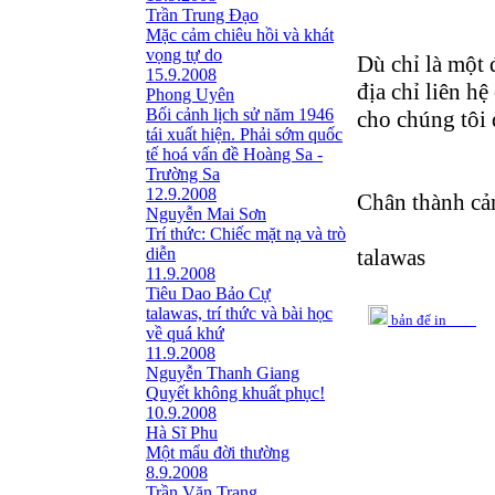
Trần Trung Đạo
Mặc cảm chiêu hồi và khát
vọng tự do
Dù chỉ là một
15.9.2008
địa chỉ liên hệ
Phong Uyên
Bối cảnh lịch sử năm 1946
cho chúng tôi 
tái xuất hiện. Phải sớm quốc
tế hoá vấn đề Hoàng Sa -
Trường Sa
12.9.2008
Chân thành cả
Nguyễn Mai Sơn
Trí thức: Chiếc mặt nạ và trò
diễn
talawas
11.9.2008
Tiêu Dao Bảo Cự
talawas, trí thức và bài học
bản để in
về quá khứ
11.9.2008
Nguyễn Thanh Giang
Quyết không khuất phục!
10.9.2008
Hà Sĩ Phu
Một mẩu đời thường
8.9.2008
Trần Văn Trạng