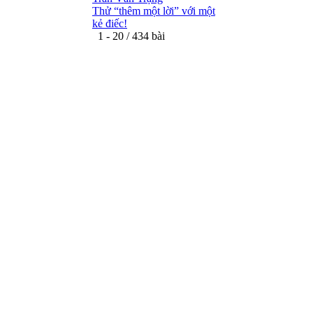
Thử “thêm một lời” với một
kẻ điếc!
1 - 20 / 434 bài