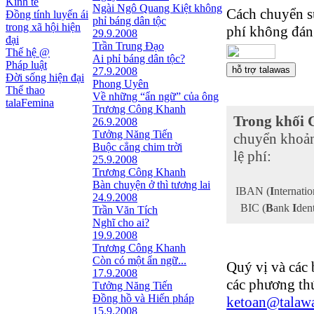
Kinh tế
Ngài Ngô Quang Kiệt không
Cách chuyển sự
Đồng tính luyến ái
phỉ báng dân tộc
trong xã hội hiện
phí không đáng
29.9.2008
đại
Trần Trung Đạo
Thế hệ @
Ai phỉ báng dân tộc?
Pháp luật
27.9.2008
Đời sống hiện đại
Phong Uyên
Thể thao
Về những “ẩn ngữ” của ông
talaFemina
Trương Công Khanh
Trong khối 
26.9.2008
Tưởng Năng Tiến
chuyển khoản
Buộc cẳng chim trời
lệ phí:
25.9.2008
Trương Công Khanh
Bàn chuyện ở thì tương lai
IBAN (
I
nternati
24.9.2008
BIC (
B
ank
I
dent
Trần Văn Tích
Nghĩ cho ai?
19.9.2008
Trương Công Khanh
Còn có một ẩn ngữ...
Quý vị và các 
17.9.2008
các phương thứ
Tưởng Năng Tiến
Đồng hồ và Hiến pháp
ketoan@talawa
15.9.2008