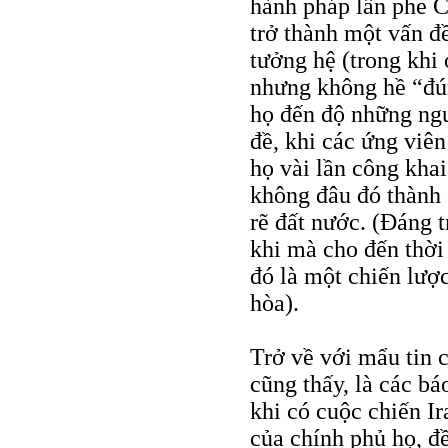
hành pháp lẫn phe 
trở thành một vấn đề
tưởng hệ (trong khi
nhưng không hề “đú
họ đến độ những ngư
đề, khi các ứng viê
họ vài lần công kha
không đâu đó thành 
rẽ đất nước. (Đáng 
khi mà cho đến thời
đó là một chiến lược
hòa).
Trở về với mẩu tin 
cũng thấy, là các bá
khi có cuộc chiến Ir
của chính phủ họ, đ