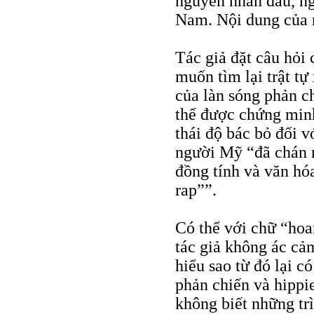
nguyên nhân đầu, nga
Nam. Nội dung của 
Tác giả đặt câu hỏi
muốn tìm lại trật t
của làn sóng phản ch
thể được chứng minh
thái độ bác bỏ đối 
người Mỹ “đã chán 
đồng tính và văn hó
rap””.
Có thể với chữ “hoa
tác giả không ác cả
hiểu sao từ đó lại có
phản chiến và hippie
không biết những trì