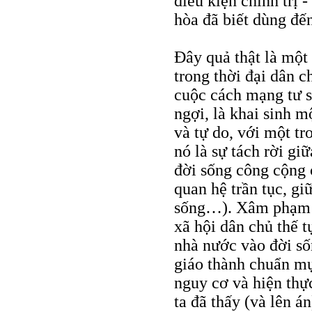
điều kiện chính trị
hòa đã biết dùng đến
Đây quả thật là một
trong thời đại dân c
cuộc cách mạng tư s
ngợi, là khai sinh m
và tự do, với một t
nó là sự tách rời gi
đời sống công cộng c
quan hệ trần tục, giữ
sống…). Xâm phạm b
xã hội dân chủ thế t
nhà nước vào đời sốn
giáo thành chuẩn mự
nguy cơ và hiện thự
ta đã thấy (và lên á