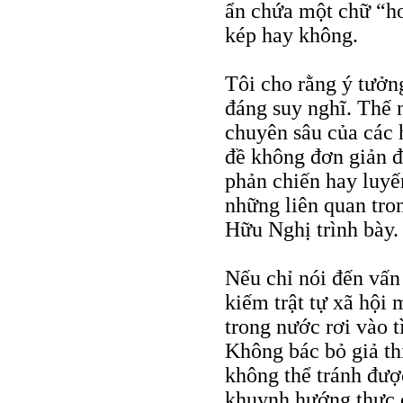
ẩn chứa một chữ “h
kép hay không.
Tôi cho rằng ý tưởn
đáng suy nghĩ. Thế 
chuyên sâu của các h
đề không đơn giản đ
phản chiến hay luyến
những liên quan tro
Hữu Nghị trình bày.
Nếu chỉ nói đến vấn
kiếm trật tự xã hội 
trong nước rơi vào t
Không bác bỏ giả th
không thể tránh đượ
khuynh hướng thực c