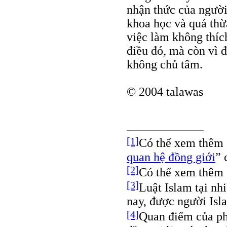
nhận thức của người
khoa học và quá thừ
việc làm không thíc
điều đó, mà còn vì 
không chủ tâm.
© 2004 talawas
[1]
Có thể xem thêm 
quan hệ đồng giới
” 
[2]
Có thể xem thêm 
[3]
Luật Islam tại nhi
nay, được người Isla
[4]
Quan điểm của ph