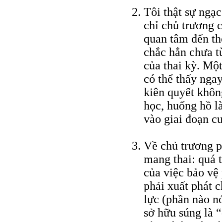
Tôi thật sự ngạ
chỉ chủ trương 
quan tâm đến th
chắc hẳn chưa từ
của thai kỳ. Mộ
có thể thấy ngay
kiên quyết khôn
học, huống hồ là
vào giai đoạn cu
Về chủ trương p
mang thai: quá t
của việc bảo vệ 
phải xuất phát 
lực (phần nào n
sở hữu súng là “