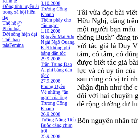
Kinh tế
3.10.2008
Đồng tính luyến ái
Trương Công
Tôi vừa đọc bài viết
trong xã hội hiện
Khanh
đại
Hữu Nghị, đăng trên
Thêm phẩy cho
Thế hệ @
“ẩn ngữ”
một người bạn mẩu t
Pháp luật
1.10.2008
Đời sống hiện đại
thống Bush” đăng tr
Nguyễn Mai Sơn
Thể thao
Ngài Ngô Quang
với tác giả là Duy 
talaFemina
Kiệt không phỉ
tăm, có tâm, có dũng
báng dân tộc
29.9.2008
được biết tác giả bà
Trần Trung Đạo
lực và có uy tín của
Ai phỉ báng dân
tộc?
sau cũng có vị trí n
27.9.2008
Nhận định như thế có
Phong Uyên
Về những “ẩn
đối với hai chuyên g
ngữ” của ông
để rộng đường dư lu
Trương Công
Khanh
26.9.2008
Bốn nguyên nhân từ 
Tưởng Năng Tiến
Buộc cẳng chim
trời
25.9.2008