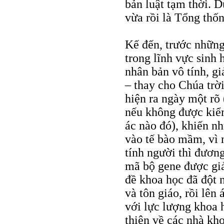
bản luật tạm thời. Dư
vừa rồi là Tổng thốn
Kế đến, trước những
trong lĩnh vực sinh
nhân bản vô tính, g
– thay cho Chúa trờ
hiện ra ngày một rõ (
nếu không được kiểm
ác nào đó), khiến n
vào tế bào mầm, vì 
tính người thì đương
mã bộ gene được giả
đề khoa học đã đột n
và tôn giáo, rồi lên 
với lực lượng khoa 
thiên về các nhà kh