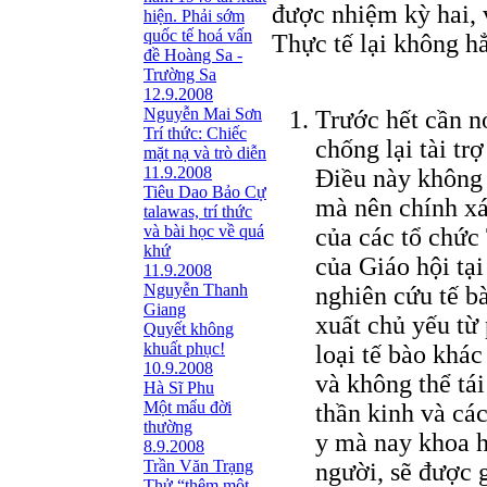
được nhiệm kỳ hai, v
hiện. Phải sớm
quốc tế hoá vấn
Thực tế lại không hẳ
đề Hoàng Sa -
Trường Sa
12.9.2008
Nguyễn Mai Sơn
Trước hết cần n
Trí thức: Chiếc
chống lại tài tr
mặt nạ và trò diễn
11.9.2008
Điều này không 
Tiêu Dao Bảo Cự
mà nên chính xá
talawas, trí thức
và bài học về quá
của các tổ chức
khứ
của Giáo hội tại
11.9.2008
Nguyễn Thanh
nghiên cứu tế b
Giang
xuất chủ yếu từ 
Quyết không
khuất phục!
loại tế bào khác
10.9.2008
và không thể tái
Hà Sĩ Phu
Một mẩu đời
thần kinh và cá
thường
y mà nay khoa h
8.9.2008
Trần Văn Trạng
người, sẽ được g
Thử “thêm một