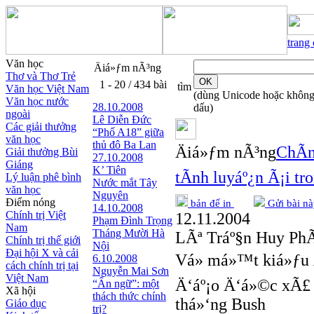
trang
Văn học
Äiá»ƒm nÃ³ng
Thơ và Thơ Trẻ
1 - 20 / 434 bài
tìm
Văn học Việt Nam
(dùng Unicode hoặc khôn
Văn học nước
28.10.2008
dấu)
ngoài
Lê Diễn Đức
Các giải thưởng
“Phố A18” giữa
văn học
thủ đô Ba Lan
Äiá»ƒm nÃ³ng
ChÃ­n
Giải thưởng Bùi
27.10.2008
Giáng
K’ Tiên
tÃ­nh luyáº¿n Ã¡i t
Lý luận phê bình
Nước mắt Tây
văn học
Nguyên
Điểm nóng
bản để in
Gửi bài nà
14.10.2008
Chính trị Việt
12.11.2004
Phạm Đình Trọng
Nam
Tháng Mười Hà
LÃª Tráº§n Huy Ph
Chính trị thế giới
Nội
Đại hội X và cải
Vá» má»™t kiá»ƒu 
6.10.2008
cách chính trị tại
Nguyễn Mai Sơn
Việt Nam
Ä‘áº¡o Ä‘á»©c xÃ£ 
“Ẩn ngữ”: một
Xã hội
thách thức chính
thá»‘ng Bush
Giáo dục
trị?