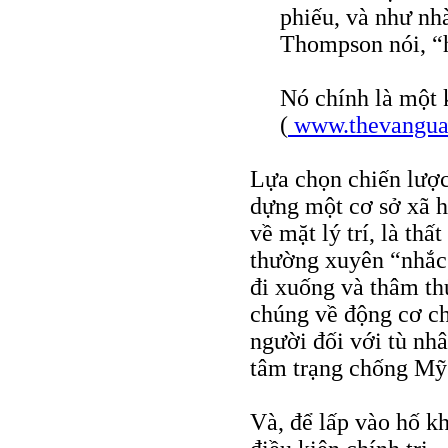
phiếu, và như nhà
Thompson nói, “
Nó chính là một
(
www.thevangua
Lựa chọn chiến lược
dựng một cơ sở xã h
về mặt lý trí, là th
thường xuyên “nhắc 
đi xuống và thâm th
chúng về động cơ c
người đối với tù nhâ
tâm trạng chống Mỹ
Và, để lấp vào hố k