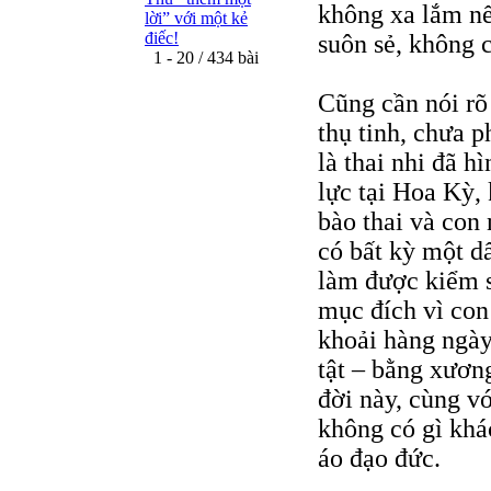
không xa lắm nế
lời” với một kẻ
điếc!
suôn sẻ, không 
1 - 20 / 434 bài
Cũng cần nói rõ
thụ tinh, chưa p
là thai nhi đã h
lực tại Hoa Kỳ, 
bào thai và con
có bất kỳ một dấ
làm được kiểm s
mục đích vì con
khoải hàng ngày
tật – bằng xương
đời này, cùng vớ
không có gì khá
áo đạo đức.