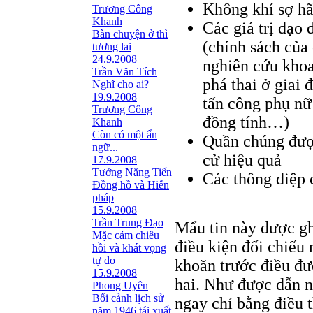
Không khí sợ hã
Trương Công
Khanh
Các giá trị đạo
Bàn chuyện ở thì
(chính sách của 
tương lai
24.9.2008
nghiên cứu khoa
Trần Văn Tích
phá thai ở giai 
Nghĩ cho ai?
19.9.2008
tấn công phụ nữ
Trương Công
đồng tính…)
Khanh
Còn có một ẩn
Quần chúng được
ngữ...
cử hiệu quả
17.9.2008
Tưởng Năng Tiến
Các thông điệp 
Đồng hồ và Hiến
pháp
15.9.2008
Trần Trung Đạo
Mẩu tin này được gh
Mặc cảm chiêu
điều kiện đối chiếu
hồi và khát vọng
tự do
khoăn trước điều đư
15.9.2008
hai. Như được dẫn n
Phong Uyên
Bối cảnh lịch sử
ngay chỉ bằng điều 
năm 1946 tái xuất