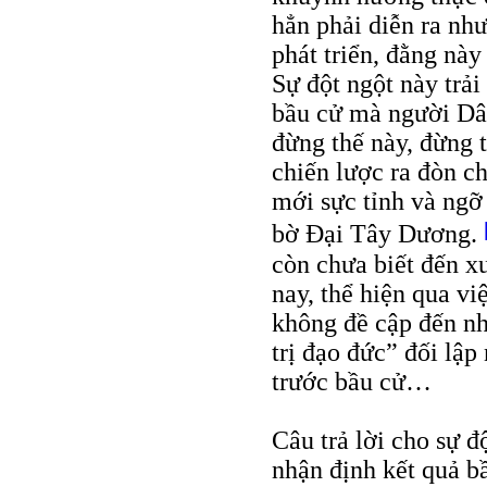
hẳn phải diễn ra như
phát triển, đằng này
Sự đột ngột này trải
bầu cử mà người Dân
đừng thế này, đừng t
chiến lược ra đòn 
mới sực tỉnh và ngỡ
bờ Đại Tây Dương.
còn chưa biết đến x
nay, thể hiện qua v
không đề cập đến n
trị đạo đức” đối lập
trước bầu cử…
Câu trả lời cho sự đ
nhận định kết quả bầ