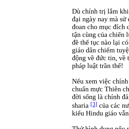
Dù chính trị lắm khi
đại ngày nay mà sử 
đoan cho mục đích ch
tận cùng của chiến 
đề thế tục nào lại c
giáo dân chiếm tuyệt
động về đức tin, về 
pháp luật trần thế!
Nếu xem việc chính
chuẩn mực Thiên chú
đời sống là chính đá
[3]
sharia
của các nư
kiểu Hindu giáo vẫn
Thử hình dung nếu m