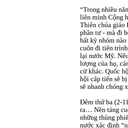
“Trong nhiều năm
liên minh Cộng hò
Thiên chúa giáo 
phần tư - mà đi b
bất kỳ nhóm nào 
cuốn đi tiến trìn
lại nước Mỹ. Nếu
lượng của họ, cá
cử khác. Quốc hội
hội cấp tiến sẽ b
sẽ nhanh chóng x
Đêm thứ ba (2-11
ra… Nền tảng cu
những thùng phiế
nước xác định “nh