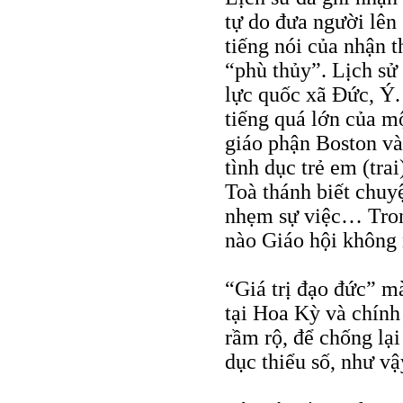
tự do đưa người lên
tiếng nói của nhận t
“phù thủy”. Lịch sử 
lực quốc xã Đức, Ý.
tiếng quá lớn của m
giáo phận Boston và
tình dục trẻ em (tra
Toà thánh biết chuy
nhẹm sự việc… Trong
nào Giáo hội không 
“Giá trị đạo đức” m
tại Hoa Kỳ và chính
rầm rộ, để chống lại
dục thiểu số, như vậ