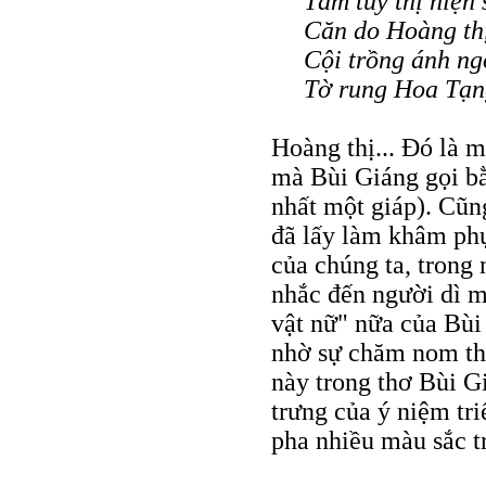
Tâm tùy thị hiện 
Căn do Hoàng th
Cội trồng ánh n
Tờ rung Hoa Tạn
Hoàng thị... Ðó là m
mà Bùi Giáng gọi bằ
nhất một giáp). Cũng
đã lấy làm khâm phụ
của chúng ta, trong
nhắc đến người dì m
vật nữ" nữa của Bùi
nhờ sự chăm nom thă
này trong thơ Bùi G
trưng của ý niệm tr
pha nhiều màu sắc tr