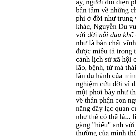
ấy, người đối diện 
bận tâm về những c
phi ở đời như trung 
khác, Nguyễn Du vượ
với đời
nỗi đau khổ 
như là bản chất vĩn
được miêu tả trong 
cảnh lịch sử xã hội 
lão, bệnh, tử mà th
lần du hành của mì
nghiệm cứu đời vĩ đ
một phơi bày như th
về thân phận con ng
năng đầy lạc quan c
như thế có thể là...
gắng "hiểu" anh với
thường của mình thô