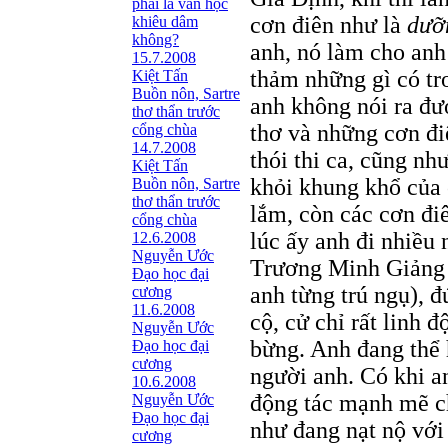
phải là văn học
cơn điên như là
dưỡ
khiêu dâm
không?
anh, nó làm cho anh 
15.7.2008
thảm những gì có tr
Kiệt Tấn
Buồn nôn, Sartre
anh không nói ra đư
thơ thẩn trước
thơ và những cơn đi
cổng chùa
14.7.2008
thói thi ca, cũng nh
Kiệt Tấn
khỏi khung khổ của 
Buồn nôn, Sartre
thơ thẩn trước
lắm, còn các cơn đi
cổng chùa
lúc ấy anh đi nhiều
12.6.2008
Nguyễn Ước
Trương Minh Giảng 
Ðạo học đại
anh từng trú ngụ), 
cương
11.6.2008
cộ, cử chỉ rất linh 
Nguyễn Ước
bừng. Anh đang thể 
Ðạo học đại
cương
người anh. Có khi a
10.6.2008
động tác mạnh mẽ c
Nguyễn Ước
Ðạo học đại
như đang nạt nộ với
cương