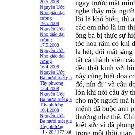
ngay trước mặt mình
20.5.2008
Nguyễn Ước
nghe thấy một người
Nho giáo đại
lời lẽ khó hiểu, thì 
cương
19.5.2008
các em nhỏ là im thi
Nguyễn Ước
ông ba bị thực sự hi
Nho giáo đại
cương
tóc hoa râm có khi 
17.5.2008
la hét, đôi mắt sáng
Nguyễn Ước
Nho giáo đại
tất cả thành viên c
cương
đều thất kinh với h
16.4.2008
Nguyễn Ước
này cũng biết dọa c
Ba mươi triết gia
đó, nín đi" và câu d
Tây phương
12.4.2008
lớn khi nói câu ấy t
Nguyễn Ước
cho một người mà họ 
Ba mươi triết gia
Tây phương
mệnh đã buộc anh ph
10.4.2008
thường như thế. Chí
Nguyễn Ước
Ba mươi triết gia
kiệt sức vì đã phun
Tây phương
trong một thời gian,
1 - 20 / 177 bài