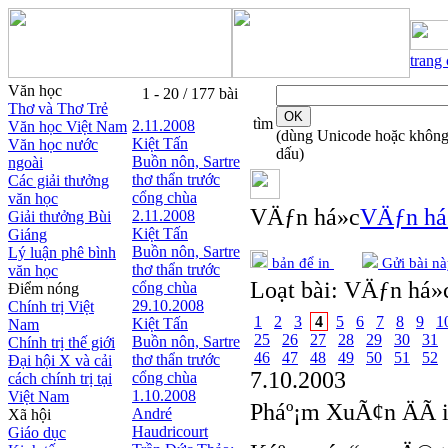
trang
Văn học
1 - 20 / 177 bài
Thơ và Thơ Trẻ
tìm
2.11.2008
Văn học Việt Nam
(dùng Unicode hoặc khôn
Kiệt Tấn
Văn học nước
dấu)
Buồn nôn, Sartre
ngoài
thơ thẩn trước
Các giải thưởng
cổng chùa
văn học
VÄƒn há»c
VÄƒn há
2.11.2008
Giải thưởng Bùi
Kiệt Tấn
Giáng
Buồn nôn, Sartre
Lý luận phê bình
bản để in
Gửi bài nà
thơ thẩn trước
văn học
Loạt bài:
VÄƒn há»c
cổng chùa
Điểm nóng
29.10.2008
Chính trị Việt
1
2
3
4
5
6
7
8
9
1
Kiệt Tấn
Nam
25
26
27
28
29
30
31
Buồn nôn, Sartre
Chính trị thế giới
46
47
48
49
50
51
52
thơ thẩn trước
Đại hội X và cải
7.10.2003
cổng chùa
cách chính trị tại
1.10.2008
Việt Nam
Pháº¡m XuÃ¢n ÄÃ 
André
Xã hội
Haudricourt
Giáo dục