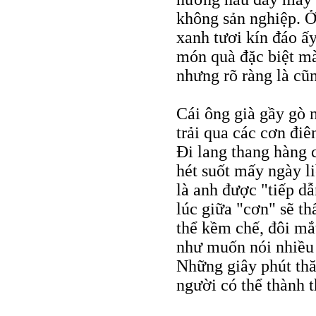
không sản nghiệp. Ở
xanh tươi kín đáo ấ
món quà đặc biệt mà
nhưng rõ ràng là cũ
Cái ông già gầy gò 
trải qua các cơn điê
Ði lang thang hàng 
hét suốt mấy ngày l
là anh được "tiếp d
lúc giữa "cơn" sẽ t
thể kềm chế, đôi mắ
như muốn nói nhiều 
Những giây phút th
người có thể thành t