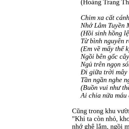
(Hoàng Trang Th
Chim xa cất cánh
Nhớ Lâm Tuyền M
(Hồi sinh hồng lệ
Từ bình nguyên r
(Em về mấy thế k
Ngồi bên gốc câ
Ngủ trên ngọn s
Ði giữa trời mây
Tần ngần nghe n
(Buồn vui như th
Ai chia nửa máu 
Cũng trong khu vườn
"Khi ta còn nhỏ, kh
nhớ ghê lắm, ngồi m