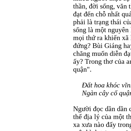
thần, đời sống, văn 
đạt đến chỗ nhất qu
phải là trạng thái củ
sống là một nguyên 
mọi thứ ra khiến xã
đứng? Bùi Giáng hay
chăng muốn diễn đạt
ấy? Trong thơ của a
quận".
Ðất hoa khóc vĩn
Ngàn cây cố quận
Người đọc dần dần 
thể địa lý của một 
xa xưa nào đấy trong