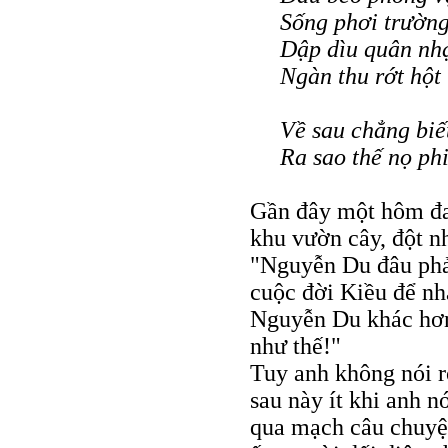
Sống phơi trườn
Dập dìu quân nh
Ngàn thu rớt hột 
Về sau chẳng biế
Ra sao thế nọ phi
Gần đây một hôm đan
khu vườn cây, đột nh
"Nguyễn Du đâu phải
cuộc đời Kiều để n
Nguyễn Du khác hơn
như thế!"
Tuy anh không nói r
sau này ít khi anh 
qua mạch câu chuyện