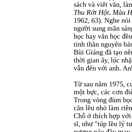
sách và viết văn, là
Thu Rớt Hột, Màu 
1962, 63). Nghe nói 
người sung mãn sáng 
học hay văn học đều
tinh thần nguyên b
Bùi Giáng đã tạo nê
thời gian ấy, lúc nh
vẫn đến với anh. An
Từ sau năm 1975, c
một bực, các cơn đi
Trong vòng đùm bọc
căn lều nhỏ làm riê
Chỗ ở thích hợp với
sĩ, như "túp lều lý 
nương náu đầy may 