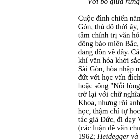
Với bò giữa rừn
Cuộc đình chiến năm
Gòn, thủ đô thời ấy
tâm chính trị văn hó
đồng bào miền Bắc,
đang dồn về đây. Cá
khí văn hóa khởi sắ
Sài Gòn, hòa nhập n
đứt với học vấn đích
hoặc sống "Nỗi lòng
trở lại với chữ ngh
Khoa, nhưng rồi anh
học, thậm chí tự họ
tác giả Ðức, đi dạy 
(các luận đề văn chư
1962;
Heidegger và