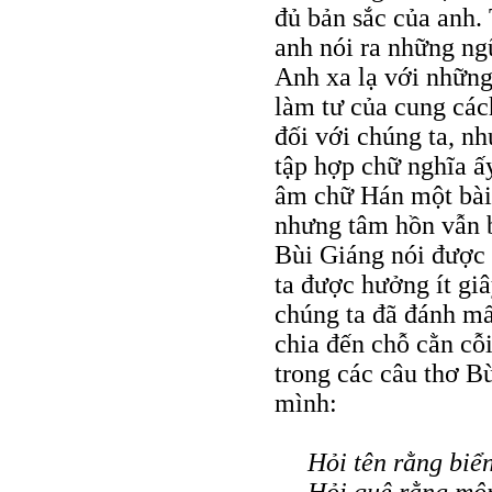
đủ bản sắc của anh.
anh nói ra những ng
Anh xa lạ với những 
làm tư của cung cách
đối với chúng ta, nh
tập hợp chữ nghĩa ấy
âm chữ Hán một bài 
nhưng tâm hồn vẫn b
Bùi Giáng nói được đ
ta được hưởng ít gi
chúng ta đã đánh mấ
chia đến chỗ cằn cỗi
trong các câu thơ Bù
mình:
Hỏi tên rằng biể