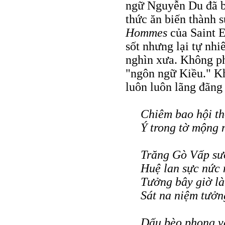
ngữ Nguyễn Du đã b
thức ăn biến thành 
Hommes
của Saint 
sốt nhưng lại tự nhi
nghìn xưa. Không ph
"ngôn ngữ Kiều." Kh
luôn luôn lãng đãng
Chiêm bao hội th
Ý trong tờ mộng 
Trăng Gò Vấp s
Huệ lan sực nức 
Tưởng bây giờ là
Sát na niệm tưởn
Dấu bèo phong v