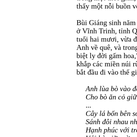
thấy một nỗi buồn v
Bùi Giáng sinh năm 
ở Vĩnh Trinh, tỉnh
tuổi hai mươi, vừa đậ
Anh về quê, và tron
biệt ly đời gấm hoa,
khắp các miền núi rừ
bắt đầu đi vào thế gi
Anh lùa bò vào đồ
Cho bò ăn cỏ giữ
...
Cây lá bốn bên s
Sánh đôi nhau nh
Hạnh phúc với t