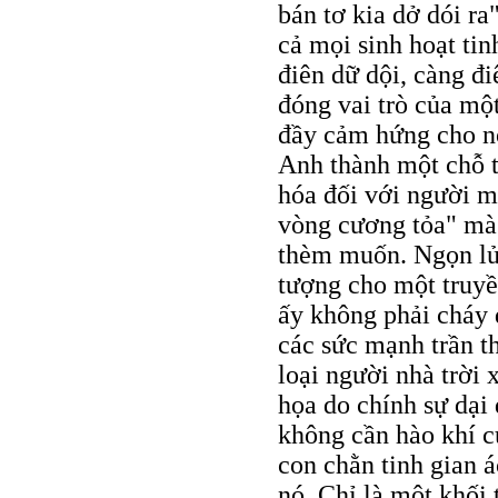
bán tơ kia dở dói r
cả mọi sinh hoạt tin
điên dữ dội, càng đi
đóng vai trò của một
đầy cảm hứng cho nỗ
Anh thành một chỗ 
hóa đối với người m
vòng cương tỏa" mà
thèm muốn. Ngọn lửa
tượng cho một truyề
ấy không phải cháy 
các sức mạnh trần t
loại người nhà trời 
họa do chính sự dại
không cần hào khí c
con chằn tinh gian á
nó. Chỉ là một khối 