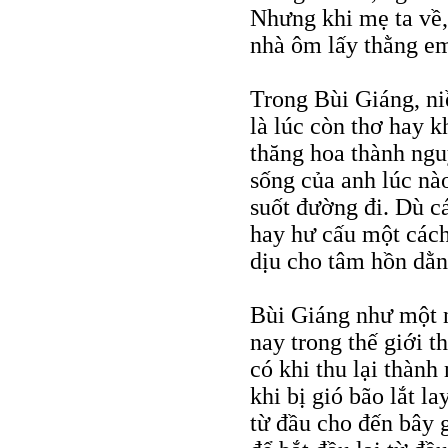
Nhưng khi mẹ ta về,
nhà ôm lấy thằng em 
Trong Bùi Giáng, ni
là lúc còn thơ hay k
thăng hoa thành ngu
sống của anh lúc nà
suốt đường đi. Dù c
hay hư cấu một cách 
dịu cho tâm hồn dằn
Bùi Giáng như một 
nay trong thế giới t
có khi thu lại thành
khi bị gió bão lắt l
từ đầu cho đến bây 