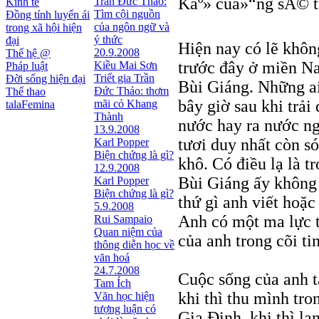
Káº» cuá»“ng sÄ© t
Trần Đức Thảo:
Kinh tế
Tìm cội nguồn
Đồng tính luyến ái
của ngôn ngữ và
trong xã hội hiện
ý thức
đại
Hiện nay có lẽ khôn
20.9.2008
Thế hệ @
trước đây ở miền N
Kiều Mai Sơn
Pháp luật
Triết gia Trần
Đời sống hiện đại
Bùi Giáng. Những ai
Ðức Thảo: thơm
Thể thao
bây giờ sau khi trải
mãi cỏ Khang
talaFemina
Thành
nước hay ra nước n
13.9.2008
tươi duy nhất còn só
Karl Popper
Biện chứng là gì?
khô. Có điều lạ là 
12.9.2008
Bùi Giáng ấy không 
Karl Popper
Biện chứng là gì?
thứ gì anh viết hoặc
5.9.2008
Anh có một ma lực 
Rui Sampaio
Quan niệm của
của anh trong cõi ti
thông diễn học về
văn hoá
24.7.2008
Cuộc sống của anh t
Tam Ích
khi thì thu mình tro
Văn học hiện
tượng luận có
Gia Ðịnh, khi thì l