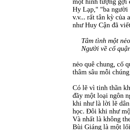
một hình tượng gợi 
Hy Lạp," "ba người 
v.v... rất tân kỳ củ
như Huy Cận đã viết
Tâm tình một nẻ
Người về cố quận
nẻo quê chung, cố q
thâm sâu mỗi chúng
Có lẽ vì tinh thần k
đầy một loại ngôn ng
khi như là lời lẽ dâ
học. Ðôi khi như một
Và nhất là không t
Bùi Giáng là một lố