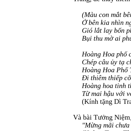
(Màu con mắt bê
Ở bên kia nhìn n
Gió lắt lay bốn 
Bụi thu mờ ai phủ
Hoàng Hoa phố c
Chép câu ủy tạ c
Hoàng Hoa Phố 
Ði thiêm thiếp cõ
Hoàng hoa tinh t
Từ mai hậu với 
(Kính tặng Dì Tr
Và bài Tưởng Niệm,
"Mừng mãi chưa 