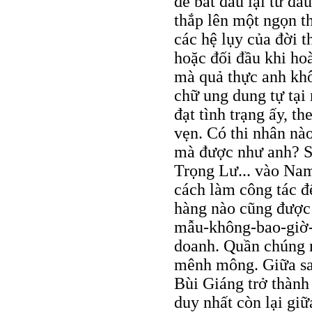
để bắt đầu lại từ đầ
thắp lên một ngọn t
các hệ lụy của đời 
hoặc đối đầu khi ho
mà quả thực anh khô
chữ ung dung tự tại 
đạt tình trạng ấy, t
vẹn. Có thi nhân n
mà được như anh? S
Trọng Lư... vào Nam
cách làm công tác đ
hàng nào cũng được 
mẫu-không-bao-giờ-b
doanh. Quần chúng 
mênh mông. Giữa sa 
Bùi Giáng trở thành
duy nhất còn lại gi