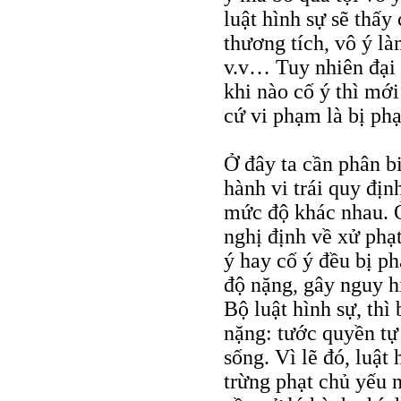
luật hình sự sẽ thấy
thương tích, vô ý là
v.v… Tuy nhiên đại đ
khi nào cố ý thì mới
cứ vi phạm là bị phạ
Ở đây ta cần phân b
hành vi trái quy địn
mức độ khác nhau. 
nghị định về xử phạt
ý hay cố ý đều bị ph
độ nặng, gây nguy h
Bộ luật hình sự, thì 
nặng: tước quyền tự
sống. Vì lẽ đó, luật 
trừng phạt chủ yếu n