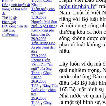
Trương Công
Kinh tế
Khanh
Đồng tính luyến ái
ngôn từ pháp lý
” tr
Thêm phẩy cho
trong xã hội hiện
Nam. Luật lệ Việt N
“ẩn ngữ”
đại
1.10.2008
Thế hệ @
riêng với Bộ luật hìn
Nguyễn Mai Sơn
Pháp luật
về nội dung cũng nh
Ngài Ngô Quang
Đời sống hiện đại
Kiệt không phỉ
Thể thao
thường kêu ca hơn c
báng dân tộc
talaFemina
sống không được đàn
29.9.2008
Trần Trung Đạo
phải vì luật không r
Ai phỉ báng dân
hiểu.
tộc?
27.9.2008
Phong Uyên
Lấy luôn ví dụ mà ôn
Về những “ẩn
ngữ” của ông
quả nghiêm trọng. N
Trương Công
nước như ông Đào ngh
Khanh
26.9.2008
điều 143 Bộ luật hì
Tưởng Năng Tiến
165 Bộ luật hình sự 
Buộc cẳng chim
trời
Nhà nước về quản lý
25.9.2008
là một tội hình sự, 
Trương Công