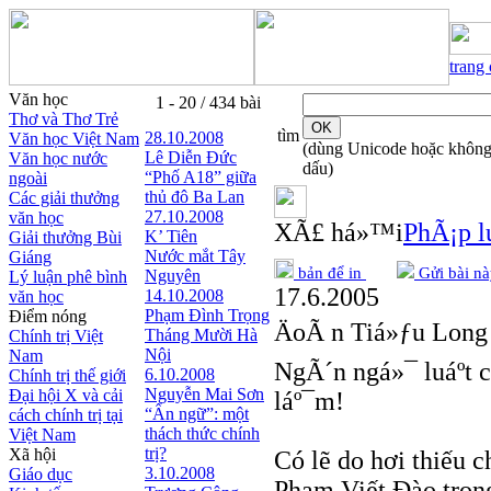
trang
Văn học
1 - 20 / 434 bài
Thơ và Thơ Trẻ
tìm
28.10.2008
Văn học Việt Nam
(dùng Unicode hoặc khôn
Lê Diễn Đức
Văn học nước
dấu)
“Phố A18” giữa
ngoài
thủ đô Ba Lan
Các giải thưởng
27.10.2008
văn học
XÃ£ há»™i
PhÃ¡p lu
K’ Tiên
Giải thưởng Bùi
Nước mắt Tây
Giáng
bản để in
Gửi bài nà
Nguyên
Lý luận phê bình
17.6.2005
14.10.2008
văn học
Phạm Đình Trọng
Điểm nóng
ÄoÃ n Tiá»ƒu Long
Tháng Mười Hà
Chính trị Việt
Nội
Nam
NgÃ´n ngá»¯ luáº­t 
6.10.2008
Chính trị thế giới
Nguyễn Mai Sơn
Đại hội X và cải
láº¯m!
“Ẩn ngữ”: một
cách chính trị tại
thách thức chính
Việt Nam
trị?
Xã hội
Có lẽ do hơi thiếu c
3.10.2008
Giáo dục
Phạm Viết Đào trong