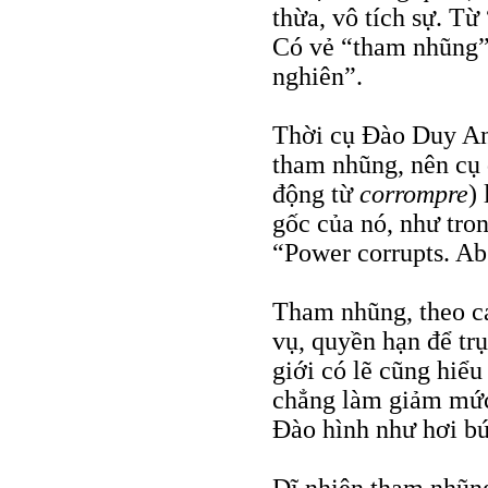
thừa, vô tích sự. T
Có vẻ “tham nhũng” 
nghiên”.
Thời cụ Đào Duy Anh
tham nhũng, nên cụ
động từ
corrompre
)
gốc của nó, như tron
“Power corrupts. Ab
Tham nhũng, theo cá
vụ, quyền hạn để trục
giới có lẽ cũng hiể
chẳng làm giảm mức 
Đào hình như hơi b