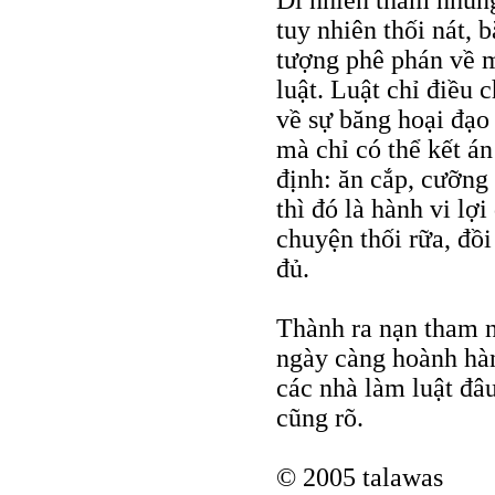
Dĩ nhiên tham nhũng 
tuy nhiên thối nát, 
tượng phê phán về m
luật. Luật chỉ điều 
về sự băng hoại đạo 
mà chỉ có thể kết án
định: ăn cắp, cưỡn
thì đó là hành vi lợ
chuyện thối rữa, đồi
đủ.
Thành ra nạn tham n
ngày càng hoành hàn
các nhà làm luật đâu
cũng rõ.
© 2005 talawas