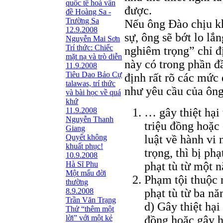
quốc tế hoá vấn
được.
đề Hoàng Sa -
Trường Sa
Nếu ông Đào chịu kh
12.9.2008
sự, ông sẽ bớt lo lắ
Nguyễn Mai Sơn
Trí thức: Chiếc
nghiêm trọng” chỉ đ
mặt nạ và trò diễn
này có trong phần đầ
11.9.2008
Tiêu Dao Bảo Cự
định rất rõ các mức
talawas, trí thức
như yêu cầu của ông
và bài học về quá
khứ
11.9.2008
… gây thiệt hại
Nguyễn Thanh
triệu đồng hoặc 
Giang
Quyết không
luật về hành vi
khuất phục!
trọng, thì bị ph
10.9.2008
Hà Sĩ Phu
phạt tù từ một
Một mẩu đời
Phạm tội thuộc 
thường
8.9.2008
phạt tù từ ba n
Trần Văn Trạng
d) Gây thiệt hại
Thử “thêm một
lời” với một kẻ
đồng hoặc gây h