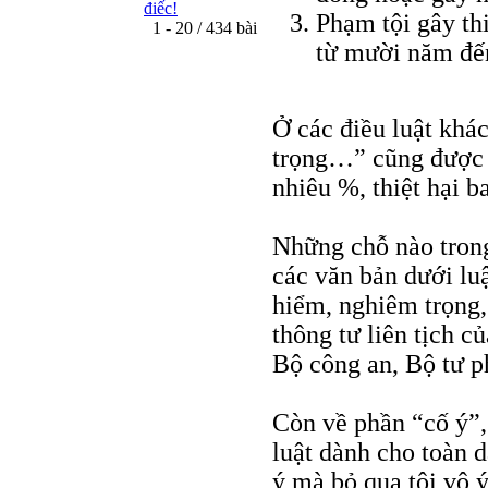
điếc!
Phạm tội gây thi
1 - 20 / 434 bài
từ mười năm đế
Ở các điều luật khá
trọng…” cũng được đ
nhiêu %, thiệt hại 
Những chỗ nào trong
các văn bản dưới luậ
hiểm, nghiêm trọng,
thông tư liên tịch 
Bộ công an, Bộ tư p
Còn về phần “cố ý”, 
luật dành cho toàn d
ý mà bỏ qua tội vô 