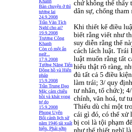
Khanh
chứ không thể thấy t
Bàn chuyện ở thì
dân sự, chống tham 
tương lai
24.9.2008
Trần Văn Tích
Khi thiết kế điều lu
Nghĩ cho ai?
19.9.2008
biết rằng viết như t
Trương Công
suy diễn rằng thế này
Khanh
Còn có một ẩn
cách lách luật. Trái 
ngữ...
luật muốn rằng tất 
17.9.2008
Tưởng Năng Tiến
hiểu thật rõ ràng, n
Đồng hồ và Hiến
đủ tất cả 5 điều kiện
pháp
15.9.2008
làm trái; 3/ quy đị
Trần Trung Đạo
tư nhân, tổ chức); 4
Mặc cảm chiêu
hồi và khát vọng
chính, văn hoá, tư 
tự do
Thiếu dù chỉ một tro
15.9.2008
Phong Uyên
cái gì đó, có thể x
Bối cảnh lịch sử
bị coi là tội phạm đ
năm 1946 tái xuất
hiện. Phải sớm
như thế thiết nghĩ l