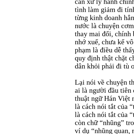
cần xử lý hành chính
tình làm giảm đi tín
từng kinh doanh hẳn
nước là chuyện cơm 
thay mai đổi, chính
nhớ xuể, chưa kể vô 
phạm là điều dễ thấy
quy định thật chặt c
dân khỏi phải đi tù 
Lại nói về chuyện 
ai là người đầu tiên 
thuật ngữ Hán Việt 
là cách nói tắt của 
là cách nói tắt của 
còn chữ “nhũng” tro
ví dụ “nhũng quan, n