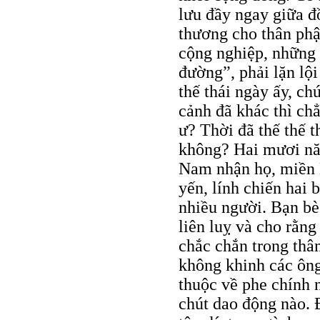
lưu đầy ngay giữa đ
thương cho thân ph
cộng nghiệp, những 
đường”, phải lặn lộ
thế thái ngày ấy, c
cảnh đã khác thì ch
ư? Thời đã thế thế t
không? Hai mươi năm
Nam nhận họ, miền B
yến, lính chiến hai 
nhiều người. Bạn bè 
liên luỵ và cho rằn
chắc chắn trong thâ
không khinh các ông
thuộc về phe chính 
chút dao động nào. Đ