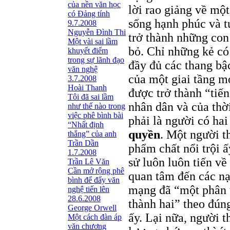
của nền văn học
lời rao giảng về một
có Đảng tính
sống hạnh phúc và t
9.7.2008
Nguyễn Đình Thi
trở thành những con 
Một vài sai lầm
bỏ. Chỉ những kẻ có
khuyết điểm
trong sự lãnh đạo
đầy đủ các thang bậc
văn nghệ
của một giai tầng m
3.7.2008
Hoài Thanh
được trở thành “tiến
Tôi đã sai lầm
nhân dân và của thờ
như thế nào trong
việc phê bình bài
phải là người có ha
“Nhất định
quyền
. Một người t
thắng” của anh
Trần Dần
phẩm chất nổi trội ấ
1.7.2008
sử luôn luôn tiến về
Trần Lê Văn
Cần mở rộng phê
quan tâm đến các nạ
bình để đẩy văn
mạng đã “một phân 
nghệ tiến lên
28.6.2008
thành hai” theo đún
George Orwell
ấy. Lại nữa, người 
Một cách đàn áp
văn chương