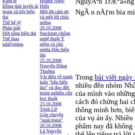
NguyÃªn TrÆ°á»ng
Kinh tế
Hoàng Ngọc
Đồng tính luyến ái
Hiến
NgÃ n nÄƒm bia m
trong xã hội hiện
Một lời cám ơn
đại
và một lời chúc
Thế hệ @
mừng
Pháp luật
29.10.2008
Đời sống hiện đại
Stuckism chống
Thể thao
nghệ thuật Ý
talaFemina
niệm và chủ
nghĩa Hậu hiện
đại
25.10.2008
Nguyễn Đăng
Thuờng
Trong
bài viết ngày
Vài điều về tranh
luận “hậu hiện
nhiều đến nhóm Nhâ
đại” và đạo đức
của mình vào những 
trong nghiên cứu
học thuật
cách đó chừng hai c
23.10.2008
thông minh hơn, biết
Trịnh Lữ
Góp chuyện
của vụ án ấy. Nhiều
"quái trạng"
phẩm nay đã không c
20.10.2008
Lã Nguyên
thể lên tiếng trả lời