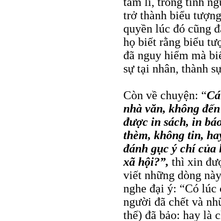
tâm lí, trong tình 
trở thành biểu tượn
quyền lúc đó cũng đ
họ biết rằng biểu t
đã nguy hiểm mà bi
sự tại nhân, thành s
Còn về chuyện: “
Cá
nhà văn, không đến
được in sách, in b
thèm, không tin, h
đánh gục ý chí của 
xã hội?”,
thì xin đ
viết những dòng nà
nghe đại ý: “Có lúc 
người đã chết và nh
thể) đã bảo: hay là 