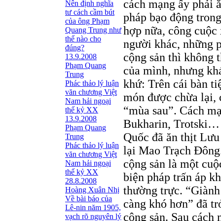
cách mạng ấy phải ă
Nên định nghĩa
tư cách cầm bút
pháp bạo động tron
của ông Phạm
hợp nữa, công cuộc 
Quang Trung như
thế nào cho
người khác, những 
đúng?
cộng sản thì không 
13.9.2008
Phạm Quang
của mình, nhưng kh
Trung
khứ: Trên cái bàn t
Phác thảo lý luận
văn chương Việt
món được chừa lại, 
Nam hải ngoại
“mùa sau”. Cách mạ
thế kỷ XX
13.9.2008
Bukharin, Trotski… 
Phạm Quang
Quốc đã ăn thịt Lư
Trung
Phác thảo lý luận
lại Mao Trạch Đông.
văn chương Việt
cộng sản là một cuộ
Nam hải ngoại
thế kỷ XX
biện pháp trấn áp kh
28.8.2008
thường trực. “Giành
Hoàng Xuân Nhị
Về bài báo của
càng khó hơn” đã tr
Lê-nin năm 1905,
cộng sản. Sau cách 
vạch rõ nguyên lý