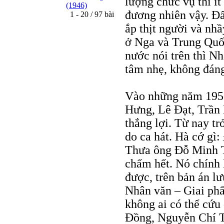
lượng chức vụ thì ít
(1946)
đương nhiên vậy. Đấy
1 - 20 / 97 bài
ắp thịt người và nh
ở Nga và Trung Quốc
nước nói trên thì N
tâm nhẹ, không đáng
Vào những năm 195
Hưng, Lê Ðạt, Trần 
thắng lợi. Từ nay trở
do ca hát. Hà cớ gì:
Thưa ông Đỗ Minh Tu
chấm hết. Nó chính 
được, trên bản án l
Nhân văn – Giai ph
không ai có thể cứ
Ðồng, Nguyễn Chí T