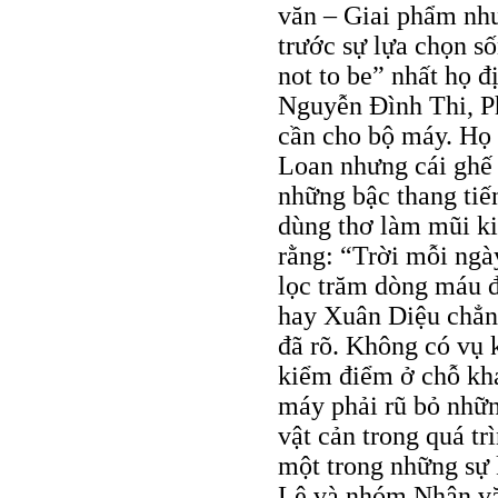
văn – Giai phẩm nh
trước sự lựa chọn số
not to be” nhất họ 
Nguyễn Đình Thi, Ph
cần cho bộ máy. Họ
Loan nhưng cái ghế c
những bậc thang tiến
dùng thơ làm mũi k
rằng: “Trời mỗi ngày
lọc trăm dòng máu 
hay Xuân Diệu chẳn
đã rõ. Không có vụ 
kiểm điểm ở chỗ khá
máy phải rũ bỏ nhữn
vật cản trong quá tr
một trong những sự 
Lê và nhóm Nhân vă