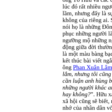
lúc đó rất nhiều ngư
lầm, nhưng đấy là sự
không của riêng ai.
nói họ là những Ðông
phục những người là
ngưỡng mộ những ng
động giữa đời thường
là một màu bàng bạc
kết thúc bài viết ng
ông
Phan Xuân Lâ
lắm, nhưng tôi cũng
cần luận anh hùng b
những người khác a
hay không?
”. Hữu x
xã hội cũng sẽ biết,
nhớ của nhân dân vố