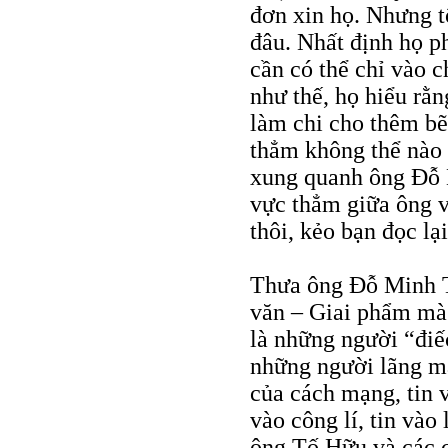
đơn xin họ. Nhưng t
đâu. Nhất định họ p
cần có thể chỉ vào 
như thế, họ hiểu rằn
làm chi cho thêm bẽ
thẳm không thể nào 
xung quanh ông Đỗ 
vực thẳm giữa ông v
thôi, kẻo bạn đọc lạ
Thưa ông Đỗ Minh T
văn – Giai phẩm mà 
là những người “điế
những người lãng mạ
của cách mạng, tin v
vào công lí, tin và
ông Tố Hữu và các c