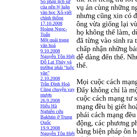
Số phận lịch sử
vụ án cùng những n
của nền lý luận
văn học Xô-viết
nhưng cũng xin có đ
chính thống
ông vừa giống lại vừ
17.10.2008
Hoàng Ngọc-
họ không thể làm, 
Tuấn
đã từng vào sinh ra 
Một quái trạng
văn hoá
chấp nhận những bả
9.10.2008
dễ dàng đến thế. Nh
Nguyễn Tôn Hiệt
Đỗ Lai Thúy và
thể.
trường phái “luộc
văn”
2.10.2008
Mọi cuộc cách mạng
Trần Đình Hoà
Đấy không chỉ là một
Cũng chuyện vay
mượn
cuộc cách mạng tư s
26.9.2008
mạng đều bị giết hoặ
Hiểu Hà
Nghiên cứu
phái cách mạng đều b
Bakhtin ở Trung
động, các phương ph
Quốc
19.9.2008
bằng biện pháp ôn h
Nguyễn Tôn Hiệt