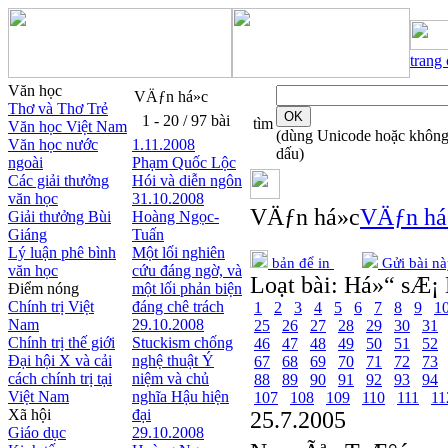
trang
Văn học
VÄƒn há»c
Thơ và Thơ Trẻ
1 - 20 / 97 bài
tìm
Văn học Việt Nam
(dùng Unicode hoặc khôn
Văn học nước
1.11.2008
dấu)
ngoài
Phạm Quốc Lộc
Các giải thưởng
Hói và diễn ngôn
văn học
31.10.2008
VÄƒn há»c
VÄƒn há
Giải thưởng Bùi
Hoàng Ngọc-
Giáng
Tuấn
Lý luận phê bình
Một lối nghiên
bản để in
Gửi bài nà
văn học
cứu đáng ngờ, và
Loạt bài:
Há»“ sÆ¡ 
Điểm nóng
một lối phản biện
Chính trị Việt
đáng chê trách
1
2
3
4
5
6
7
8
9
1
Nam
29.10.2008
25
26
27
28
29
30
31
Chính trị thế giới
Stuckism chống
46
47
48
49
50
51
52
Đại hội X và cải
nghệ thuật Ý
67
68
69
70
71
72
73
cách chính trị tại
niệm và chủ
88
89
90
91
92
93
94
Việt Nam
nghĩa Hậu hiện
107
108
109
110
111
11
Xã hội
đại
25.7.2005
Giáo dục
29.10.2008