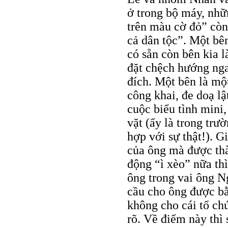
ở trong bộ máy, nhữ
trên màu cờ đỏ” còn
cả dân tộc”. Một bê
có sẵn còn bên kia 
đặt chệch hướng nga
đích. Một bên là mộ
công khai, đe doạ lậ
cuộc biểu tình mini
vặt (ấy là trong tr
hợp với sự thật!). G
của ông mà được thà
động “ì xèo” nữa th
ông trong vai ông Ng
cầu cho ông được b
không cho cái tổ chứ
rõ. Về điểm này thì 