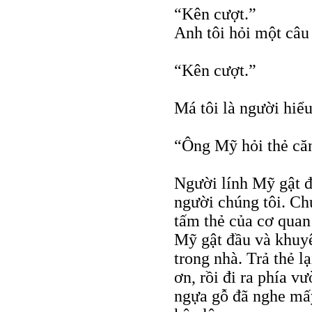
“Kên cượt.”
Anh tôi hỏi một câu
“Kên cượt.”
Má tôi là người hiểu
“Ông Mỹ hỏi thẻ că
Người lính Mỹ gật đ
người chúng tôi. Chú
tấm thẻ của cơ quan
Mỹ gật đầu và khuyê
trong nhà. Trả thẻ l
ơn, rồi đi ra phía v
ngựa gỗ đã nghe mấy