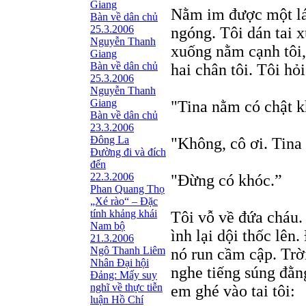
Giang
Nằm im được một lát
Bàn về dân chủ
25.3.2006
ngóng. Tôi dán tai 
Nguyễn Thanh
xuống nằm cạnh tôi,
Giang
Bàn về dân chủ
hai chân tôi. Tôi hỏ
25.3.2006
Nguyễn Thanh
Giang
"Tina nằm có chật 
Bàn về dân chủ
23.3.2006
Đông La
"Không, cô ơi. Tina 
Đường đi và đích
đến
22.3.2006
"Ðừng có khóc.”
Phan Quang Thọ
„Xé rào“ – Đặc
tính khảng khái
Tôi vỗ về đứa cháu.
Nam bộ
ình lại dội thốc lên
21.3.2006
Ngô Thanh Liêm
nó run cầm cập. Trờ
Nhân Đại hội
nghe tiếng súng đằng
Đảng: Mấy suy
nghĩ về thực tiễn
em ghé vào tai tôi:
luận Hồ Chí