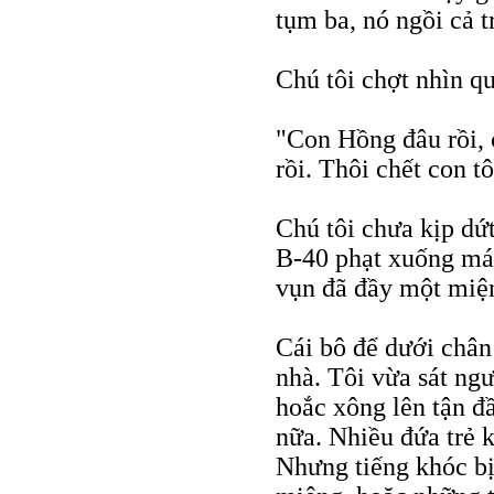
tụm ba, nó ngồi cả t
Chú tôi chợt nhìn q
"Con Hồng đâu rồi, 
rồi. Thôi chết con tô
Chú tôi chưa kịp dứ
B-40 phạt xuống má
vụn đã đầy một miệ
Cái bô để dưới chân 
nhà. Tôi vừa sát ngư
hoắc xông lên tận đ
nữa. Nhiều đứa trẻ 
Nhưng tiếng khóc bị