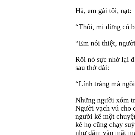
Hà, em gái tôi, nạt:
“Thôi, mi đừng có ba
“Em nói thiệt, người
Rồi nó sực nhớ lại đ
sau thở dài:
“Lính tráng mà ngồi
Những người xóm trê
Người vạch vú cho c
người kể một chuyện
kể họ cũng chạy suýt
như đâm vào mặt mà 