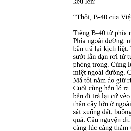
kêu lên:
“Thôi, B-40 của Việ
Tiếng B-40 từ phía 
Phía ngoài đường, n
bắn trả lại kịch liệ
sướt lằn đạn rơi tứ 
phòng trong. Cùng lú
miệt ngoài đường. C
Má tôi nắm áo giữ ri
Cuối cùng hắn ló ra 
bắn đi trả lại cứ v
thân cây lớn ở ngoà
sát xuống đất, buông
quá. Cầu nguyện đi.
càng lúc càng thảm 