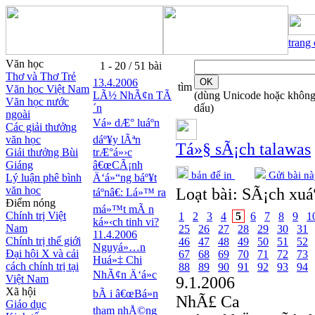
trang
Văn học
1 - 20 / 51 bài
Thơ và Thơ Trẻ
13.4.2006
tìm
Văn học Việt Nam
LÃ½ NhÃ¢n TÃ
(dùng Unicode hoặc khôn
Văn học nước
´n
dấu)
ngoài
Vá» dÆ° luáº­n
Các giải thưởng
văn học
dáº¥y lÃªn
Tá»§ sÃ¡ch talawas
Giải thưởng Bùi
trÆ°á»›c
Giáng
â€œCÃ¡nh
bản để in
Gửi bài nà
Lý luận phê bình
Ä‘á»“ng báº¥t
văn học
Loạt bài:
SÃ¡ch xuáº
táº­nâ€: Lá»™ ra
Điểm nóng
má»™t mÃ n
Chính trị Việt
1
2
3
4
5
6
7
8
9
1
ká»‹ch tinh vi?
Nam
25
26
27
28
29
30
31
11.4.2006
Chính trị thế giới
46
47
48
49
50
51
52
Nguyá»…n
Đại hội X và cải
67
68
69
70
71
72
73
Huá»‡ Chi
cách chính trị tại
88
89
90
91
92
93
94
NhÃ¢n Ä‘á»c
Việt Nam
9.1.2006
Xã hội
bÃ i â€œBá»n
NhÃ£ Ca
Giáo dục
tham nhÅ©ng