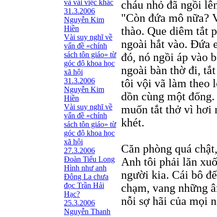
và vài việc khác
cháu nhỏ đã ngồi lê
31.3.2006
"Còn đứa mô nữa? Vô
Nguyễn Kim
Hiền
thào. Que diêm tắt 
Vài suy nghĩ về
ngoài hắt vào. Ðứa 
vấn đề «chính
sách tôn giáo» từ
đó, nó ngồi áp vào 
góc độ khoa học
ngoài bàn thờ đi, tắ
xã hội
31.3.2006
tôi vội vã làm theo 
Nguyễn Kim
dồn cùng một đống. 
Hiền
Vài suy nghĩ về
muốn tắt thở vì hơi
vấn đề «chính
khét.
sách tôn giáo» từ
góc độ khoa học
xã hội
Căn phòng quá chật,
27.3.2006
Đoàn Tiểu Long
Anh tôi phải lăn x
Hình như anh
người kia. Cái bô để
Đông La chưa
đọc Trần Hải
chạm, vang những â
Hạc?
nỗi sợ hãi của mọi 
25.3.2006
Nguyễn Thanh