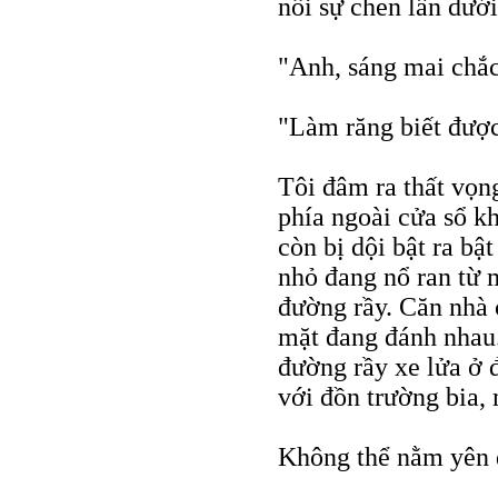
nổi sự chen lấn dưới
"Anh, sáng mai chắ
"Làm răng biết được
Tôi đâm ra thất vọn
phía ngoài cửa sổ k
còn bị dội bật ra bậ
nhỏ đang nổ ran từ m
đường rầy. Căn nhà 
mặt đang đánh nhau.
đường rầy xe lửa ở 
với đồn trường bia,
Không thể nằm yên đ