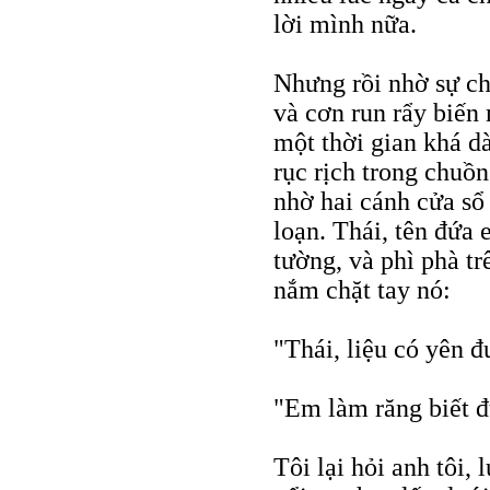
lời mình nữa.
Nhưng rồi nhờ sự chị
và cơn run rẩy biến
một thời gian khá d
rục rịch trong chuồ
nhờ hai cánh cửa sổ
loạn. Thái, tên đứa 
tường, và phì phà tr
nắm chặt tay nó:
"Thái, liệu có yên 
"Em làm răng biết đư
Tôi lại hỏi anh tôi,