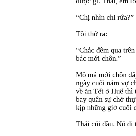
được gì. Thái, em tô
“Chị nhìn chi rứa?”
Tôi thở ra:
“Chắc đêm qua trên
bác mới chôn.”
Mồ mả mới chôn đây
ngày cuối năm vợ ch
về ăn Tết ở Huế thì 
bay quân sự chở thực
kịp những giờ cuối 
Thái cúi đầu. Nó đi