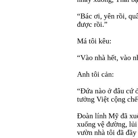
“Bác ơi, yên rồi, q
được rồi.”
Má tôi kêu:
“Vào nhà hết, vào n
Anh tôi cản:
“Ðứa nào ở đâu cứ 
tưởng Việt cộng chết
Ðoàn lính Mỹ đã xuố
xuống vệ đường, lủi
vườn nhà tôi đã đầy