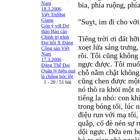
Nam
bia, phía ruộng, phí
18.3.2006
Việt Trường
Giang
"Suỵt, im đi cho với.
Góp ý với Dự
thảo Báo cáo
Chính trị trình
Tiếng trời ơi đất hỡ
Đại hội X Đảng
xoẹt lửa sáng trưng
Cộng sản Việt
Nam
rồi. Tôi cũng không
17.3.2006
ngực được. Tôi muố
Đặng Thế Đại
Quản lý hiệu quả
chỗ nằm chật không
là chống bóc lột
cũng chen được một 
1 - 20 / 51 bài
nó thò ra khỏi một n
tiếng la nhỏ: con kh
trong bóng tối, lúc 
điệu run với mạ tôi,
quắp, cố đè nén sự r
dội ngực. Ðứa em họ