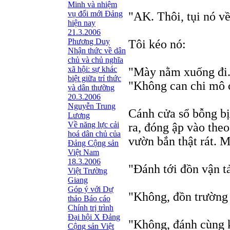
Minh và nhiệm
vụ đổi mới Đảng
"AK. Thôi, tụi nó về
hiện nay
21.3.2006
Phương Duy
Tôi kéo nó:
Nhận thức về dân
chủ và chủ nghĩa
xã hội: sự khác
"Mày nằm xuống đi.
biệt giữa trí thức
"Không can chi mô 
và dân thường
20.3.2006
Nguyễn Trung
Cánh cửa sổ bỗng bị 
Lương
Về năng lực cải
ra, đóng ập vào theo
hoá dân chủ của
vườn bắn thật rát. M
Đảng Cộng sản
Việt Nam
18.3.2006
"Ðánh tới đồn vận tả
Việt Trường
Giang
Góp ý với Dự
"Không, đồn trường 
thảo Báo cáo
Chính trị trình
Đại hội X Đảng
"Không, đánh cùng k
Cộng sản Việt