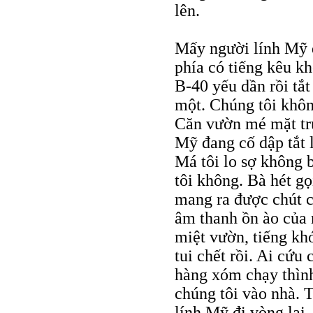
lên.
Mấy người lính Mỹ 
phía có tiếng kêu k
B-40 yếu dần rồi tắ
một. Chúng tôi khôn
Căn vườn mé mặt trư
Mỹ đang cố dập tắt l
Má tôi lo sợ không b
tôi không. Bà hét gọ
mang ra được chút củ
âm thanh ồn ào của 
miệt vườn, tiếng khó
tui chết rồi. Ai cứu
hàng xóm chạy thình
chúng tôi vào nhà. 
lính Mỹ đi vòng lại