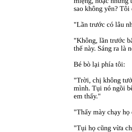
miệng, hoặc những tr
sao không yên? Tôi 
"Lần trước có lâu n
"Không, lần trước b
thế này. Sáng ra là n
Bé bò lại phía tôi:
"Trời, chị không tư
mình. Tụi nó ngồi 
em thấy."
"Thấy mày chạy họ 
"Tụi họ cũng vừa ch