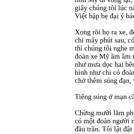
giấy chúng tôi lúc 
Việt bập bẹ đại ý bá
Xong rồi họ ra xe, 
chỉ mấy phút sau, c
thì chúng tôi nghe m
đoàn xe Mỹ ầm ầm rú
như mưa dọc hai bên 
hình như chỉ có đoàn
chở thêm súng đạn, v
Tiếng súng ở mạn cầ
Chừng mười lăm phút
có một đoàn người m
đầu trần. Tôi lật đật