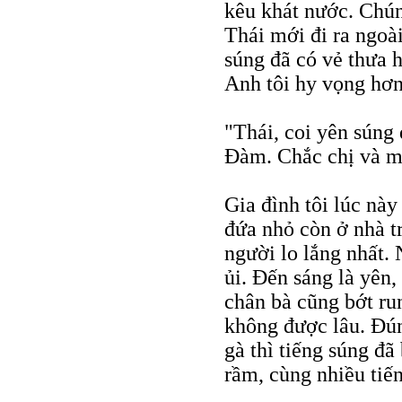
kêu khát nước. Chúng
Thái mới đi ra ngoà
súng đã có vẻ thưa 
Anh tôi hy vọng hơn 
"Thái, coi yên súng
Ðàm. Chắc chị và m
Gia đình tôi lúc này
đứa nhỏ còn ở nhà t
người lo lắng nhất.
ủi. Ðến sáng là yên,
chân bà cũng bớt ru
không được lâu. Ðún
gà thì tiếng súng đã
rầm, cùng nhiều tiế