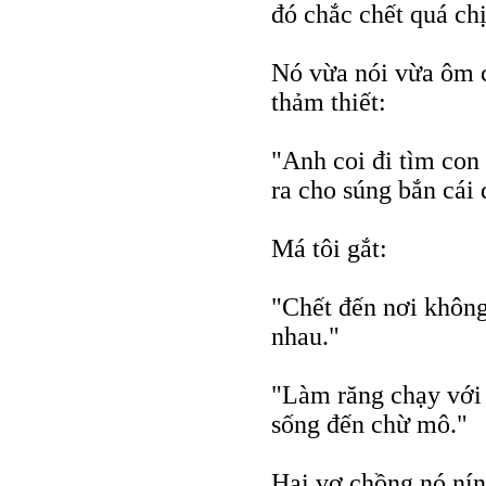
đó chắc chết quá chị
Nó vừa nói vừa ôm c
thảm thiết:
"Anh coi đi tìm con
ra cho súng bắn cái 
Má tôi gắt:
"Chết đến nơi không
nhau."
"Làm răng chạy với 
sống đến chừ mô."
Hai vợ chồng nó nín 