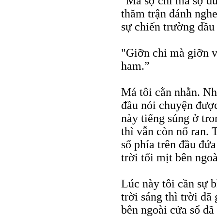
"Má sợ chi mà sợ dữ
thăm trận đánh nghe
sự chiến trường đầu
"Giỡn chi mà giỡn v
ham.”
Má tôi cằn nhằn. Nh
đầu nói chuyện đượ
này tiếng súng ở tr
thì vẫn còn nổ ran.
sổ phía trên đầu đứa
trời tối mịt bên ngo
Lúc này tôi cần sự 
trời sáng thì trời đ
bên ngoài cửa sổ đã 