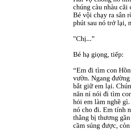
chúng càu nhàu cãi c
Bé vội chạy ra sân 
phút sau nó trở lại,
"Chị...”
Bé hạ giọng, tiếp:
“Em đi tìm con Hồng
vườn. Ngang đường r
bắt giữ em lại. Chú
năn nỉ nói đi tìm co
hỏi em làm nghề gì.
nó cho đi. Em tính n
thằng bị thương gần
cầm súng được, còn 