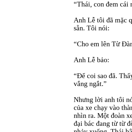
“Thái, con đem cái 
Anh Lễ tôi đã mặc 
sẵn. Tôi nói:
“Cho em lên Từ Ðà
Anh Lễ bảo:
“Ðể coi sao đã. Thấ
vắng ngắt.”
Nhưng lời anh tôi nó
của xe chạy vào thà
nhìn ra. Một đoàn 
đại bác đang từ từ 
nhảy xuống, Thái bật