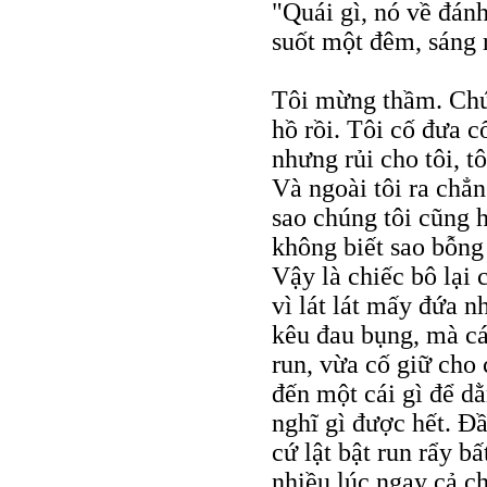
"Quái gì, nó về đán
suốt một đêm, sáng r
Tôi mừng thầm. Chún
hồ rồi. Tôi cố đưa c
nhưng rủi cho tôi, 
Và ngoài tôi ra chẳn
sao chúng tôi cũng 
không biết sao bỗng 
Vậy là chiếc bô lại 
vì lát lát mấy đứa nhỏ
kêu đau bụng, mà cá
run, vừa cố giữ cho 
đến một cái gì để d
nghĩ gì được hết. Ðầ
cứ lật bật run rẩy b
nhiều lúc ngay cả c