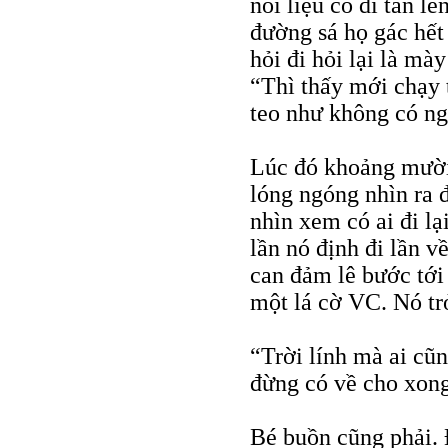
nói liệu có di tản l
đường sá họ gác hết
hỏi đi hỏi lại là mà
“Thì thấy mới chạy 
teo như không có ngư
Lúc đó khoảng mười 
lóng ngóng nhìn ra đ
nhìn xem có ai đi l
lần nó định đi lần 
can đảm lê bước tới 
một lá cờ VC. Nó tr
“Trời lính mà ai cũn
đừng có về cho xong
Bé buồn cũng phải.