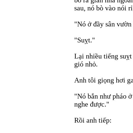
bò ra gian nhà ngoài
sau, nó bò vào nói rỉ
"Nó ở đầy sân vườn
"Suỵt."
Lại nhiều tiếng suỵt
gió nhỏ.
Anh tôi giọng hơi ga
"Nó bắn như pháo ở 
nghe được."
Rồi anh tiếp: