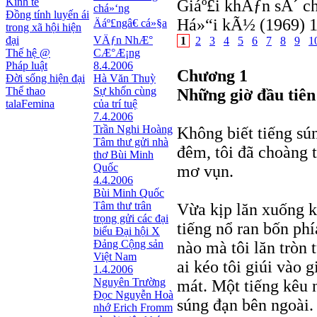
Kinh tế
Giáº£i khÄƒn sÃ´ c
chá»‘ng
Đồng tính luyến ái
Há»“i kÃ½ (1969) 
Äáº£ngâ€ cá»§a
trong xã hội hiện
đại
VÄƒn NhÆ°
1
2
3
4
5
6
7
8
9
1
Thế hệ @
CÆ°Æ¡ng
Pháp luật
8.4.2006
Chương 1
Đời sống hiện đại
Hà Văn Thuỳ
Thể thao
Sự khốn cùng
Những giờ đầu tiên
talaFemina
của trí tuệ
7.4.2006
Trần Nghi Hoàng
Không biết tiếng sú
Tâm thư gửi nhà
đêm, tôi đã choàng t
thơ Bùi Minh
Quốc
mơ vụn.
4.4.2006
Bùi Minh Quốc
Tâm thư trân
Vừa kịp lăn xuống kh
trọng gửi các đại
tiếng nổ ran bốn ph
biểu Đại hội X
Đảng Cộng sản
nào mà tôi lăn tròn
Việt Nam
ai kéo tôi giúi vào 
1.4.2006
Nguyên Trường
mát. Một tiếng kêu 
Đọc Nguyễn Hoà
súng đạn bên ngoài. 
nhớ Erich Fromm