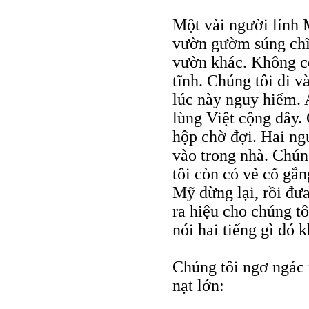
Một vài người lính M
vườn gườm súng chĩa
vườn khác. Không có
tĩnh. Chúng tôi đi 
lúc này nguy hiểm. 
lùng Việt cộng đây. 
hộp chờ đợi. Hai ng
vào trong nhà. Chún
tôi còn có vẻ cố gắ
Mỹ dừng lại, rồi đư
ra hiệu cho chúng t
nói hai tiếng gì đó 
Chúng tôi ngơ ngác 
nạt lớn: