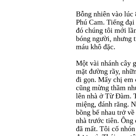
Bỗng nhiên vào lúc 
Phú Cam. Tiếng đại 
đó chúng tôi mới lầ
bóng người, nhưng t
máu khô đặc.
Một vài nhánh cây g
mặt đường rầy, nhữn
đi gọn. Mấy chị em c
cũng mừng thầm như 
lên nhà ở Từ Ðàm. T
miệng, đánh răng. N
bồng bế nhau trở về
nhà trước tiên. Ông
đã mất. Tôi cố nhón