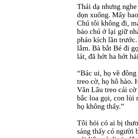
Thái dạ nhưng nghe 
dọn xuống. Mấy bao 
Chú tôi không đi, má
bảo chú ở lại giữ nh
pháo kích lần trước
lắm. Bà bắt Bé đi g
lát, đã hớt ha hớt hả
“Bác ui, họ về đông
treo cờ, họ hô hào. 
Văn Lâu treo cái cờ 
bắc loa gọi, con lủ
họ không thấy.”
Tôi hỏi có ai bị thư
sáng thấy có người 