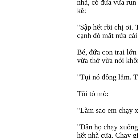
nhà, có đứa vừa run
kể:
"Sập hết rồi chị ơi.
cạnh đó mất nửa cái
Bé, đứa con trai lớn
vừa thở vừa nói khô
"Tụi nó đông lắm. T
Tôi tò mò:
"Làm sao em chạy 
"Dân họ chạy xuống
hết nhà cửa. Chạy 