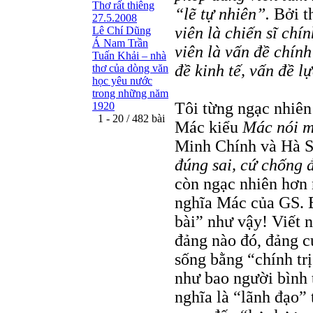
Thơ rất thiêng
“lẽ tự nhiên”.
Bởi t
27.5.2008
viên là chiến sĩ chí
Lê Chí Dũng
Á Nam Trần
viên là vấn đề chính
Tuấn Khải – nhà
đề kinh tế, vấn đề l
thơ của dòng văn
học yêu nước
trong những năm
Tôi từng ngạc nhiên
1920
1 - 20 / 482 bài
Mác kiểu
Mác nói m
Minh Chính và Hà Sĩ
đúng sai, cứ chống đ
còn ngạc nhiên hơn 
nghĩa Mác của GS. B
bài” như vậy! Viết 
đảng nào đó, đảng c
sống bằng “chính tr
như bao người bình 
nghĩa là “lãnh đạo” 