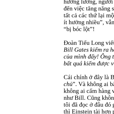
hưởng lương, người 
đến việc tăng năng 
tất cả các thứ lại m
ít hưởng nhiều”, vẫn
“bị bóc lột”!
Đoàn Tiểu Long viế
Bill Gates kiếm ra 
của mình đấy! Ông t
bất quá kiếm được và
Cái chính ở đây là B
chủ
”. Và không ai b
không ai cấm hàng v
như Bill. Cũng khôn
tôi đã đọc ở đâu đó 
thì Einstein tài hơn