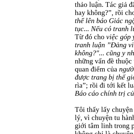
thảo luận. Tác giả 
hay không?”, rồi ch
thể lên báo Giác ng
tục... Nếu có tranh 
Từ đó cho
việc góp 
tranh luận ”Đảng vi
không?"... cũng y n
những vấn đề thuộc
quan điểm của
ngườ
được trang bị thế g
rìa”; rồi đi tới kết l
Báo cáo chính trị c
Tôi thấy lấy chuyện
lý, vì chuyện tu hàn
giới tâm linh trong 
không chỉ là chuyện