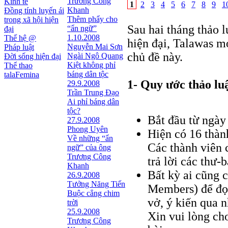
Trương Công
Kinh tế
1
2
3
4
5
6
7
8
9
1
Khanh
Đồng tính luyến ái
Thêm phẩy cho
trong xã hội hiện
Sau hai tháng thảo l
“ẩn ngữ”
đại
1.10.2008
Thế hệ @
hiện đại, Talawas
Nguyễn Mai Sơn
Pháp luật
chủ đề này.
Ngài Ngô Quang
Đời sống hiện đại
Kiệt không phỉ
Thể thao
báng dân tộc
talaFemina
1- Quy ước thảo l
29.9.2008
Trần Trung Đạo
Ai phỉ báng dân
tộc?
Bắt đầu từ ngày
27.9.2008
Phong Uyên
Hiện có 16 thàn
Về những “ẩn
Các thành viên c
ngữ” của ông
Trương Công
trả lời các thư-b
Khanh
Bất kỳ ai cũng 
26.9.2008
Tưởng Năng Tiến
Members) để đọc 
Buộc cẳng chim
vở, ý kiến qua 
trời
25.9.2008
Xin vui lòng cho
Trương Công