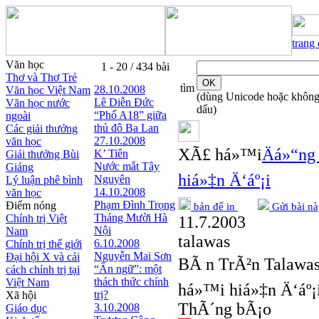
trang
Văn học
1 - 20 / 434 bài
Thơ và Thơ Trẻ
tìm
28.10.2008
Văn học Việt Nam
(dùng Unicode hoặc khôn
Lê Diễn Đức
Văn học nước
dấu)
“Phố A18” giữa
ngoài
thủ đô Ba Lan
Các giải thưởng
27.10.2008
văn học
XÃ£ há»™i
Äá»“ng
K’ Tiên
Giải thưởng Bùi
Nước mắt Tây
Giáng
hiá»‡n Ä‘áº¡i
Nguyên
Lý luận phê bình
14.10.2008
văn học
Phạm Đình Trọng
Điểm nóng
bản để in
Gửi bài nà
Tháng Mười Hà
Chính trị Việt
11.7.2003
Nội
Nam
talawas
6.10.2008
Chính trị thế giới
Nguyễn Mai Sơn
Đại hội X và cải
BÃ n TrÃ²n Talawas 
“Ẩn ngữ”: một
cách chính trị tại
thách thức chính
Việt Nam
há»™i hiá»‡n Ä‘áº¡
trị?
Xã hội
ThÃ´ng bÃ¡o
3.10.2008
Giáo dục