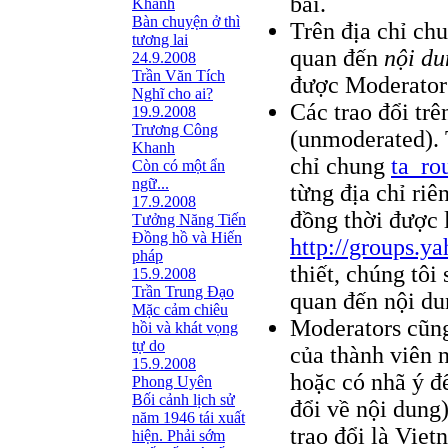
bài.
Khanh
Bàn chuyện ở thì
Trên địa chỉ ch
tương lai
quan đến
nội du
24.9.2008
Trần Văn Tích
được Moderator
Nghĩ cho ai?
Các trao đổi trê
19.9.2008
Trương Công
(unmoderated). 
Khanh
chỉ chung
ta_r
Còn có một ẩn
ngữ...
từng địa chỉ ri
17.9.2008
đồng thời được 
Tưởng Năng Tiến
Đồng hồ và Hiến
http://groups.y
pháp
thiết, chúng tôi
15.9.2008
Trần Trung Đạo
quan đến nội du
Mặc cảm chiêu
Moderators cũng
hồi và khát vọng
tự do
của thành viên n
15.9.2008
hoặc có nhã ý đ
Phong Uyên
Bối cảnh lịch sử
đổi về nội dung)
năm 1946 tái xuất
trao đổi là Viet
hiện. Phải sớm