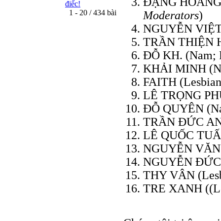
ÐẶNG HOÀNG G
điếc!
1 - 20 / 434 bài
Moderators
)
NGUYỄN VIỆT H
TRẦN THIỆN H
ÐỖ KH. (Nam; P
KHẢI MINH (Na
FAITH (Lesbian
LÊ TRỌNG PHƯ
ÐỖ QUYÊN (Nam
TRẦN ÐỨC ANH 
LÊ QUỐC TUẤN 
NGUYỄN VĂN T
NGUYỄN ÐỨC T
THY VÂN (Lesb
TRE XANH ((Le