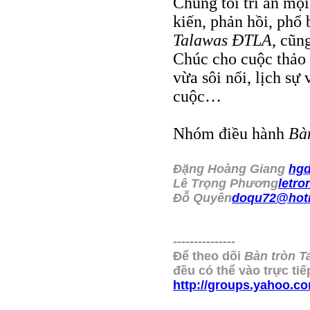
Chúng tôi tri ân mọi
kiến, phản hồi, phổ 
Talawas ÐTLA
, cũn
Chúc cho cuộc thảo 
vừa sôi nổi, lịch sự
cuộc…
Nhóm điều hành
Bà
Ðặng Hoàng Giang
hg
Lê Trọng Phương
letr
Ðỗ Quyên
doqu72@hot
---------------
Ðể theo dõi
Bàn tròn T
đều có thể vào trực ti
http://groups.yahoo.c