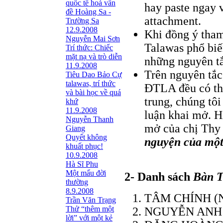
quốc tế hoá vấn
hay paste ngay 
đề Hoàng Sa -
attachment.
Trường Sa
12.9.2008
Khi đồng ý tham
Nguyễn Mai Sơn
Talawas phổ biến
Trí thức: Chiếc
mặt nạ và trò diễn
những nguyên tắ
11.9.2008
Trên nguyên tắc
Tiêu Dao Bảo Cự
talawas, trí thức
ÐTLA đều có thể
và bài học về quá
trung, chúng tô
khứ
11.9.2008
luận khai mở. H
Nguyễn Thanh
mở của chị Thy
Giang
Quyết không
nguyện của mộ
khuất phục!
10.9.2008
Hà Sĩ Phu
Một mẩu đời
2- Danh sách
Bàn T
thường
8.9.2008
TÂM CHÍNH (Na
Trần Văn Trạng
Thử “thêm một
NGUYỄN ANH C
lời” với một kẻ