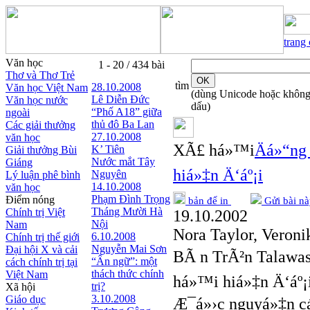
trang
Văn học
1 - 20 / 434 bài
Thơ và Thơ Trẻ
tìm
28.10.2008
Văn học Việt Nam
(dùng Unicode hoặc khôn
Lê Diễn Đức
Văn học nước
dấu)
“Phố A18” giữa
ngoài
thủ đô Ba Lan
Các giải thưởng
27.10.2008
văn học
XÃ£ há»™i
Äá»“ng
K’ Tiên
Giải thưởng Bùi
Nước mắt Tây
Giáng
hiá»‡n Ä‘áº¡i
Nguyên
Lý luận phê bình
14.10.2008
văn học
Phạm Đình Trọng
Điểm nóng
bản để in
Gửi bài nà
Tháng Mười Hà
Chính trị Việt
19.10.2002
Nội
Nam
Nora Taylor, Veroni
6.10.2008
Chính trị thế giới
Nguyễn Mai Sơn
Đại hội X và cải
BÃ n TrÃ²n Talawas 
“Ẩn ngữ”: một
cách chính trị tại
thách thức chính
Việt Nam
há»™i hiá»‡n Ä‘áº¡
trị?
Xã hội
3.10.2008
Giáo dục
Æ¯á»›c nguyá»‡n cá