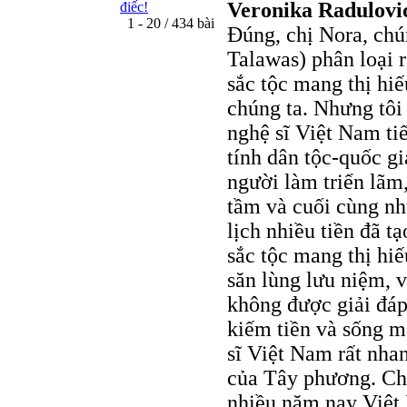
Veronika Radulovi
điếc!
1 - 20 / 434 bài
Đúng, chị Nora, chú
Talawas) phân loại 
sắc tộc mang thị hiế
chúng ta. Nhưng tôi
nghệ sĩ Việt Nam ti
tính dân tộc-quốc g
người làm triển lãm
tầm và cuối cùng n
lịch nhiều tiền đã t
sắc tộc mang thị hiế
săn lùng lưu niệm,
không được giải đáp
kiếm tiền và sống m
sĩ Việt Nam rất nha
của Tây phương. Chị
nhiều năm nay Việt