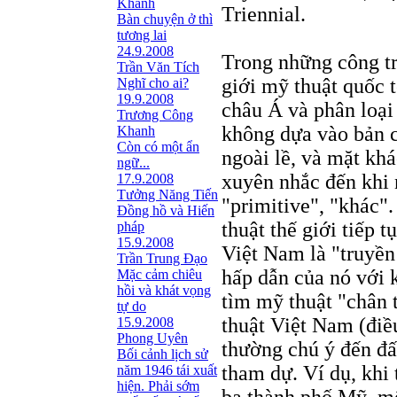
Khanh
Triennial.
Bàn chuyện ở thì
tương lai
24.9.2008
Trong những công trì
Trần Văn Tích
giới mỹ thuật quốc t
Nghĩ cho ai?
19.9.2008
châu Á và phân loại
Trương Công
không dựa vào bản c
Khanh
Còn có một ẩn
ngoài lề, và mặt kh
ngữ...
xuyên nhắc đến khi 
17.9.2008
Tưởng Năng Tiến
"primitive", "khác"
Đồng hồ và Hiến
thuật thế giới tiếp 
pháp
15.9.2008
Việt Nam là "truyền
Trần Trung Đạo
hấp dẫn của nó với 
Mặc cảm chiêu
hồi và khát vọng
tìm mỹ thuật "chân 
tự do
thuật Việt Nam (điều
15.9.2008
Phong Uyên
thường chú ý đến đấ
Bối cảnh lịch sử
tham dự. Ví dụ, khi
năm 1946 tái xuất
hiện. Phải sớm