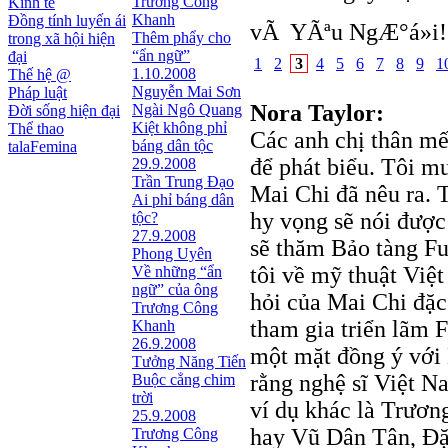
Trương Công
Kinh tế
Khanh
Đồng tính luyến ái
vÃ YÃªu NgÆ°á»i!
Thêm phẩy cho
trong xã hội hiện
“ẩn ngữ”
đại
1
2
3
4
5
6
7
8
9
1
1.10.2008
Thế hệ @
Nguyễn Mai Sơn
Pháp luật
Nora Taylor:
Ngài Ngô Quang
Đời sống hiện đại
Kiệt không phỉ
Thể thao
Các anh chị thân mến
báng dân tộc
talaFemina
để phát biểu. Tôi m
29.9.2008
Trần Trung Đạo
Mai Chi đã nêu ra. 
Ai phỉ báng dân
hy vọng sẽ nói được
tộc?
27.9.2008
sẽ thăm Bảo tàng Fu
Phong Uyên
tôi về mỹ thuật Việ
Về những “ẩn
ngữ” của ông
hỏi của Mai Chi đặc
Trương Công
tham gia triển lãm F
Khanh
26.9.2008
một mặt đồng ý với
Tưởng Năng Tiến
rằng nghệ sĩ Việt Na
Buộc cẳng chim
trời
ví dụ khác là Trươn
25.9.2008
hay Vũ Dân Tân, Đặ
Trương Công