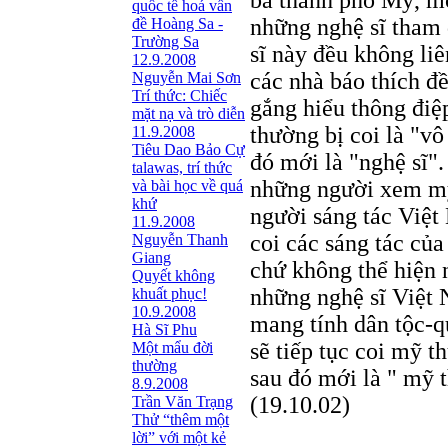
ba thành phố Mỹ, mộ
quốc tế hoá vấn
những nghệ sĩ tham 
đề Hoàng Sa -
Trường Sa
sĩ này đều không li
12.9.2008
các nhà báo thích đề
Nguyễn Mai Sơn
Trí thức: Chiếc
gắng hiểu thông điệ
mặt nạ và trò diễn
thường bị coi là "vô
11.9.2008
Tiêu Dao Bảo Cự
đó mới là "nghệ sĩ"
talawas, trí thức
những người xem mỹ
và bài học về quá
khứ
người sáng tác Việt
11.9.2008
coi các sáng tác của
Nguyễn Thanh
Giang
chứ không thể hiện 
Quyết không
những nghệ sĩ Việt 
khuất phục!
10.9.2008
mang tính dân tộc-q
Hà Sĩ Phu
sẽ tiếp tục coi mỹ t
Một mẩu đời
thường
sau đó mới là " mỹ t
8.9.2008
(19.10.02)
Trần Văn Trạng
Thử “thêm một
lời” với một kẻ