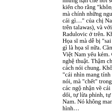
những hạn chế nơi s
kiến cho rằng "khôn
mà chính những ngườ
cái gì…" của chị Nat
trên talawas), và vớ
Radulovic ở trên. K
Họa sĩ mà dễ bị "sai
gì là họa sĩ nữa. Cần
Việt Nam yếu kém. Ở
nghệ thuật. Thậm ch
cách nói chung. Khô
"cái nhìn mang tính
nói, mà "chết" trong
các ngộ nhận về cái
dối, tự lừa phỉnh, t
Nam. Nó không mang 
hình…