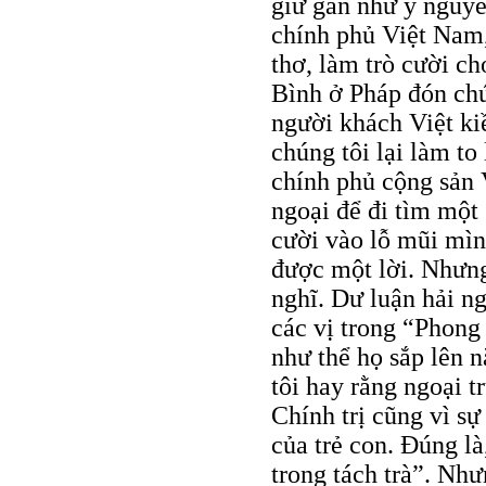
giữ gần như y nguyê
chính phủ Việt Nam,
thơ, làm trò cười ch
Bình ở Pháp đón chú
người khách Việt ki
chúng tôi lại làm to
chính phủ cộng sản 
ngoại để đi tìm một
cười vào lỗ mũi mìn
được một lời. Nhưng
nghĩ. Dư luận hải n
các vị trong “Phong
như thể họ sắp lên 
tôi hay rằng ngoại 
Chính trị cũng vì sự
của trẻ con. Đúng l
trong tách trà”. Như