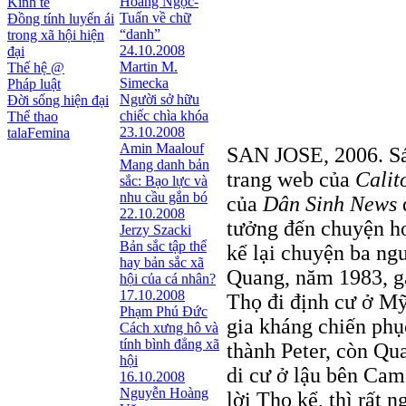
Hoàng Ngọc-
Kinh tế
Tuấn về chữ
Đồng tính luyến ái
“danh”
trong xã hội hiện
24.10.2008
đại
Martin M.
Thế hệ @
Simecka
Pháp luật
Người sở hữu
Đời sống hiện đại
chiếc chìa khóa
Thể thao
23.10.2008
talaFemina
Amin Maalouf
SAN JOSE, 2006. Sá
Mang danh bản
trang web của
Calit
sắc: Bạo lực và
nhu cầu gắn bó
của
Dân Sinh News
d
22.10.2008
tưởng đến chuyện h
Jerzy Szacki
Bản sắc tập thể
kể lại chuyện ba ng
hay bản sắc xã
Quang, năm 1983, gặ
hội của cá nhân?
17.10.2008
Thọ đi định cư ở M
Phạm Phú Đức
gia kháng chiến phụ
Cách xưng hô và
tính bình đẳng xã
thành Peter, còn Qua
hội
di cư ở lậu bên Cam
16.10.2008
Nguyễn Hoàng
lời Thọ kể, thì rất 