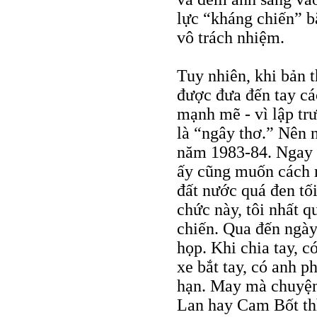
lực “kháng chiến” bằ
vô trách nhiệm.
Tuy nhiên, khi bản 
được đưa đến tay các
mạnh mẽ - vì lập trư
là “ngây thơ.” Nên 
năm 1983-84. Ngay c
ấy cũng muốn cách m
đất nước quá đen tối
chức này, tôi nhất 
chiến. Qua đến ngày 
họp. Khi chia tay, c
xe bắt tay, có anh p
hạn. May mà chuyện 
Lan hay Cam Bốt thì