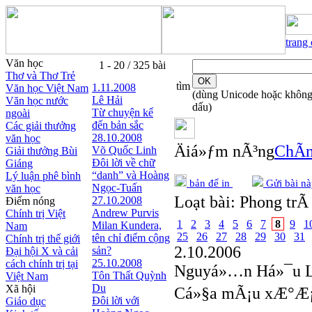
trang
Văn học
1 - 20 / 325 bài
Thơ và Thơ Trẻ
tìm
1.11.2008
Văn học Việt Nam
(dùng Unicode hoặc khôn
Lê Hải
Văn học nước
dấu)
Từ chuyện kể
ngoài
đến bản sắc
Các giải thưởng
28.10.2008
văn học
Äiá»ƒm nÃ³ng
ChÃ­n
Võ Quốc Linh
Giải thưởng Bùi
Đôi lời về chữ
Giáng
“danh” và Hoàng
Lý luận phê bình
bản để in
Gửi bài nà
Ngọc-Tuấn
văn học
Loạt bài:
Phong trÃ 
27.10.2008
Điểm nóng
Andrew Purvis
Chính trị Việt
1
2
3
4
5
6
7
8
9
1
Milan Kundera,
Nam
25
26
27
28
29
30
31
tên chỉ điểm cộng
Chính trị thế giới
2.10.2006
sản?
Đại hội X và cải
25.10.2008
cách chính trị tại
Nguyá»…n Há»¯u 
Tôn Thất Quỳnh
Việt Nam
Du
Xã hội
Cá»§a mÃ¡u xÆ°Æ¡
Đôi lời với
Giáo dục