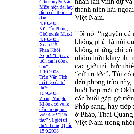
nhằn lẫn vinh dự và
Câu chuyện Văn
Miếu hiện đại hay
thanh niên hải ngoạ
đỉnh của thói háo
Việt Nam.
danh
4.10.2008
Võ Tấn Phong
Tôi nói “nguyên cả 
Chủ nghĩa Marx?
4.10.2008
không phải là nói q
Xuân Đỗ
không những chỉ có 
Phan Khôi -
Người “thợ cày
nhóm hữu khuynh mu
trên cánh đồng
các giới trí thức t
chữ”
1.10.2008
“cứu nước”. Tôi có 
Trần Văn Tích
đến phong trào này, 
Trí tuệ của trí
thức
buổi họp mặt ở Okl
16.9.2008
các buổi gặp gỡ riê
Zhang Yongle
Không có vùng
Pháp sang, hay tiế
cấm trong lĩnh
ở Pháp, Thái Quang 
vực đọc? “Ðộc
thư” và giới trí
Việt Nam trong nhó
thức Trung Quốc
15.9.2008