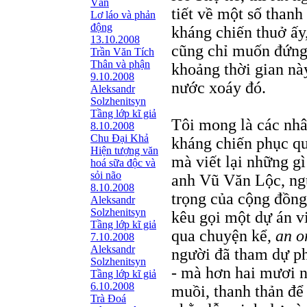
Văn
tiết về một số thanh
Lơ láo và phản
động
kháng chiến thuở ấy,
13.10.2008
cũng chỉ muốn đứng 
Trần Văn Tích
Thân và phận
khoảng thời gian nà
9.10.2008
nước xoáy đó.
Aleksandr
Solzhenitsyn
Tầng lớp kĩ giả
Tôi mong là các nhâ
8.10.2008
Chu Đại Khả
kháng chiến phục q
Hiện tượng văn
mà viết lại những g
hoá sữa độc và
sỏi não
anh Vũ Văn Lộc, ngư
8.10.2008
trọng của cộng đồng
Aleksandr
Solzhenitsyn
kêu gọi một dự án vi
Tầng lớp kĩ giả
qua chuyện kể,
an o
7.10.2008
Aleksandr
người đã tham dự ph
Solzhenitsyn
- mà hơn hai mươi n
Tầng lớp kĩ giả
6.10.2008
muồi, thanh thản để 
Trà Đoá