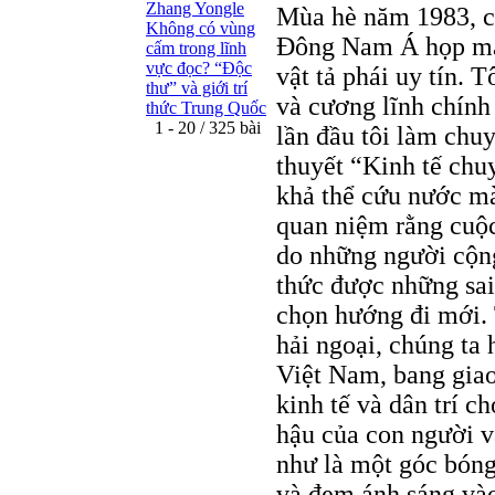
Zhang Yongle
Mùa hè năm 1983, có
Không có vùng
Đông Nam Á họp mặt 
cấm trong lĩnh
vực đọc? “Ðộc
vật tả phái uy tín. 
thư” và giới trí
và cương lĩnh chính 
thức Trung Quốc
1 - 20 / 325 bài
lần đầu tôi làm chuy
thuyết “Kinh tế chu
khả thể cứu nước m
quan niệm rằng cuộc
do những người cộng
thức được những sai
chọn hướng đi mới. 
hải ngoại, chúng ta
Việt Nam, bang giao
kinh tế và dân trí ch
hậu của con người v
như là một góc bóng
và đem ánh sáng vào