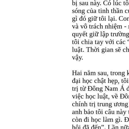
bị sau này. Có lúc t
sóng của tinh thần c
gì đó giữ tôi lại. C
và vô trách nhiệm -
quyết giữ lập trường
tôi chia tay với các
luật. Thời gian sẽ c
vậy.
Hai năm sau, trong k
đại học chật hẹp, tô
trị từ Đông Nam Á đ
việc học luật, về Đ
chính trị trung ương
anh bảo tôi câu này 
còn đi học làm gì. 
hội đã đến”. Lần nữa