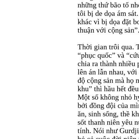
những thứ bão tố nhỏ
tôi bị de dọa ám sát
khác vì bị dọa đặt b
thuận với cộng sản”
Thời gian trôi qua.
“phục quốc” và “cứu
chia ra thành nhiều 
lên án lẫn nhau, vớ
độ cộng sản mà họ m
khu” thì hầu hết đề
Một số không nhỏ hy 
bởi đồng đội của mì
ăn, sinh sống, thề k
sốt thanh niên yêu n
tính. Nói như Gurdj