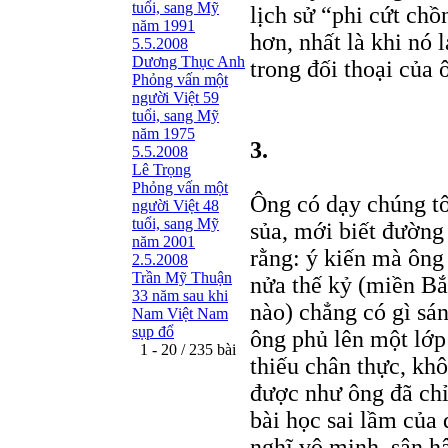
tuổi, sang Mỹ
lịch sử “phi cứt chồ
năm 1991
hơn, nhất là khi nó l
5.5.2008
Dương Thục Anh
trong đối thoại của 
Phỏng vấn một
người Việt 59
tuổi, sang Mỹ
năm 1975
3.
5.5.2008
Lê Trọng
Phỏng vấn một
Ông có dạy chúng tô
người Việt 48
tuổi, sang Mỹ
sủa, mới biết đường
năm 2001
rằng: ý kiến mà ông 
2.5.2008
Trần Mỹ Thuận
nửa thế kỷ (miền B
33 năm sau khi
nào) chẳng có gì sán
Nam Việt Nam
sụp đổ
ông phủ lên một lớp
1 - 20 / 235 bài
thiếu chân thực, khô
được như ông đã chỉ
bài học sai lầm của
nghĩ vô minh, sân h