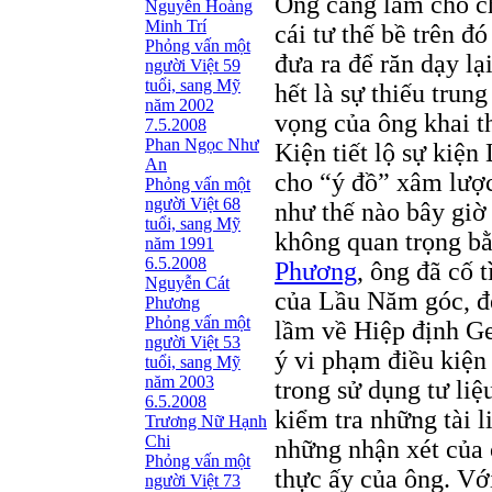
Ông càng làm cho ch
Nguyễn Hoàng
Minh Trí
cái tư thế bề trên đ
Phỏng vấn một
đưa ra để răn dạy lạ
người Việt 59
tuổi, sang Mỹ
hết là sự thiếu trun
năm 2002
vọng của ông khai t
7.5.2008
Phan Ngọc Như
Kiện tiết lộ sự kiệ
An
cho “ý đồ” xâm lượ
Phỏng vấn một
người Việt 68
như thế nào bây giờ 
tuổi, sang Mỹ
không quan trọng b
năm 1991
6.5.2008
Phương
, ông đã cố 
Nguyễn Cát
của Lầu Năm góc, để
Phương
Phỏng vấn một
lầm về Hiệp định Ge
người Việt 53
ý vi phạm điều kiện 
tuổi, sang Mỹ
năm 2003
trong sử dụng tư liệ
6.5.2008
kiểm tra những tài l
Trương Nữ Hạnh
Chi
những nhận xét của 
Phỏng vấn một
thực ấy của ông. Vớ
người Việt 73