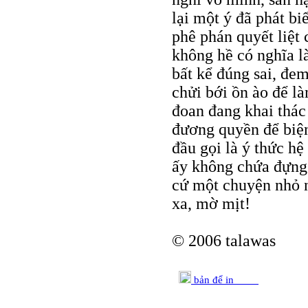
lại một ý đã phát b
phê phán quyết liệt
không hề có nghĩa l
bất kể đúng sai, đem
chửi bới ồn ào để l
đoan đang khai thác
đương quyền để biện
đầu gọi là ý thức h
ấy không chứa đựng 
cứ một chuyện nhỏ n
xa, mờ mịt!
© 2006 talawas
bản để in