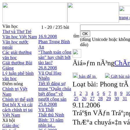
trang
Văn học
1 - 20 / 235 bài
Thơ và Thơ Trẻ
tìm
16.9.2008
Văn học Việt Nam
(dùng Unicode hoặc khôn
Phan Trọng Bình
Văn học nước
dấu)
An
ngoài
“Thanh toán cộng
Các giải thưởng
sản” hay chửi bới
văn học
Äiá»ƒm nÃ³ng
ChÃ­n
tào lao?
Giải thưởng Bùi
26.8.2008
Giáng
Vũ Quí Hạo
Lý luận phê bình
bản để in
Gửi bài nà
Nhiên
văn học
Loạt bài:
Phong trÃ 
Tiết lộ đáng sợ
Điểm nóng
trong “Quận chúa
Chính trị Việt
1
2
3
4
5
6
7
8
9
1
biệt động” về
Nam
25
26
27
28
29
30
31
người cộng sản
Chính trị thế giới
9.11.2006
25.8.2008
Đại hội X và cải
Vũ Thất
cách chính trị tại
Tráº§n VÄƒn Tráº¡n
Thất thủ Ninh
Việt Nam
Bình: 33 năm
Xã hội
ThÆ°a chuyá»‡n vá
nhìn lại...
Giáo dục