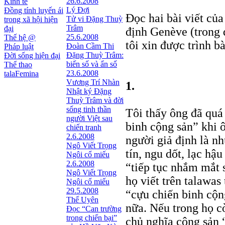
26.6.2008
Kinh tế
Lý Đợi
Đồng tính luyến ái
Đọc hai bài viết củ
Tử vi Đặng Thuỳ
trong xã hội hiện
Trâm
đại
định Genève (trong
25.6.2008
Thế hệ @
tôi xin được trình b
Đoàn Cầm Thi
Pháp luật
Đặng Thuỳ Trâm:
Đời sống hiện đại
biến số và ẩn số
Thể thao
23.6.2008
talaFemina
Vương Trí Nhàn
1.
Nhật ký Ðặng
Thuỳ Trâm và đời
sống tinh thần
Tôi thấy ông đã quá
người Việt sau
binh cộng sản” khi 
chiến tranh
2.6.2008
người giả định là n
Ngô Viết Trọng
tín, ngu dốt, lạc h
Ngôi cổ miếu
2.6.2008
“tiếp tục nhắm mắt 
Ngô Viết Trọng
họ viết trên talawas
Ngôi cổ miếu
29.5.2008
“cựu chiến binh cộn
Thế Uyên
nữa. Nếu trong họ c
Đọc “Can trường
trong chiến bại”
chủ nghĩa cộng sản 