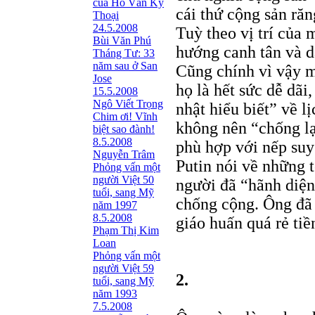
của Hồ Văn Kỳ
cái thứ cộng sản ră
Thoại
24.5.2008
Tuỳ theo vị trí của
Bùi Văn Phú
hướng canh tân và d
Tháng Tư: 33
năm sau ở San
Cũng chính vì vậy m
Jose
họ là hết sức dễ dã
15.5.2008
Ngô Viết Trọng
nhật hiểu biết” về 
Chim ơi! Vĩnh
không nên “chống lạ
biệt sao đành!
8.5.2008
phù hợp với nếp suy 
Nguyễn Trâm
Putin nói về những tộ
Phỏng vấn một
người Việt 50
người đã “hãnh diệ
tuổi, sang Mỹ
chống cộng. Ông đã 
năm 1997
8.5.2008
giáo huấn quá rẻ tiền
Phạm Thị Kim
Loan
Phỏng vấn một
người Việt 59
2.
tuổi, sang Mỹ
năm 1993
7.5.2008