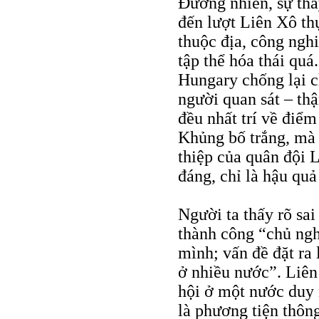
Đương nhiên, sự thay
đến lượt Liên Xô th
thuộc địa, công ngh
tập thể hóa thái qu
Hungary chống lại c
người quan sát – th
đều nhất trí về điểm
Khủng bố trắng, mà 
thiệp của quân đội 
đáng, chỉ là hậu qu
Người ta thấy rõ sa
thành công “chủ ngh
mình; vấn đề đặt ra
ở nhiều nước”. Liên
hội ở một nước duy 
là phương tiện thôn