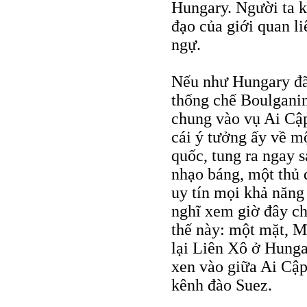
Hungary. Người ta k
đạo của giới quan l
ngự.
Nếu như Hungary đã 
thống chế Boulganin
chung vào vụ Ai Cậ
cái ý tưởng ấy về m
quốc, tung ra ngay 
nhạo báng, một thủ 
uy tín mọi khả năn
nghĩ xem giờ đây ch
thế này: một mặt, M
lại Liên Xô ở Hunga
xen vào giữa Ai Cập
kênh đào Suez.