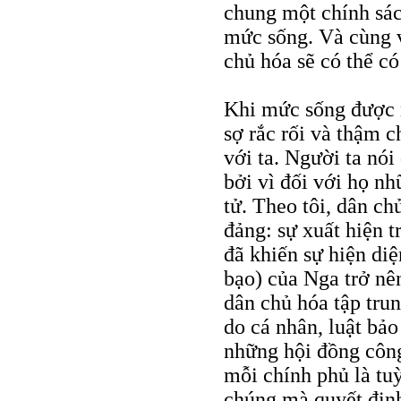
chung một chính sác
mức sống. Và cùng 
chủ hóa sẽ có thể có
Khi mức sống được n
sợ rắc rối và thậm 
với ta. Người ta nói
bởi vì đối với họ nh
tử. Theo tôi, dân chủ
đảng: sự xuất hiện 
đã khiến sự hiện diệ
bạo) của Nga trở nên
dân chủ hóa tập trun
do cá nhân, luật bảo
những hội đồng công
mỗi chính phủ là tu
chúng mà quyết định