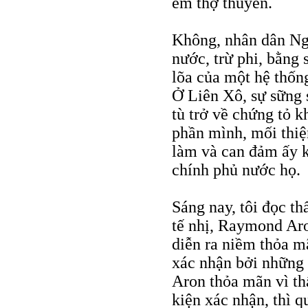
em thợ thuyền.
Không, nhân dân Nga
nước, trừ phi, bằng 
lõa của một hệ thống
Ở Liên Xô, sự sững 
tù trở về chứng tỏ k
phần mình, mối thiệ
làm và can đảm ấy k
chính phủ nước họ.
Sáng nay, tôi đọc th
tế nhị, Raymond Aro
diễn ra niềm thỏa mã
xác nhận bởi những
Aron thỏa mãn vì th
kiện xác nhận, thì q