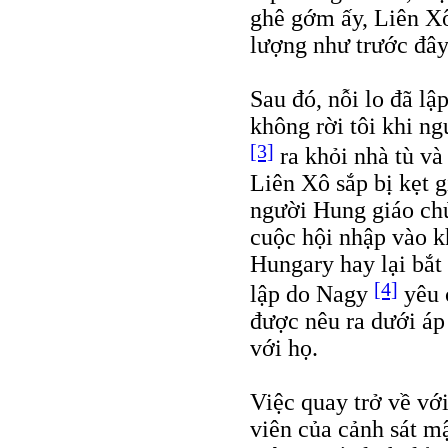
ghê gớm ấy, Liên Xô
lượng như trước đây
Sau đó, nỗi lo đã lậ
không rời tôi khi n
[3]
ra khỏi nhà tù và 
Liên Xô sắp bị kẹt g
người Hung giáo chủ
cuộc hội nhập vào 
Hungary hay lại bắt
[4]
lập do Nagy
yêu c
được nêu ra dưới áp
với họ.
Việc quay trở về vớ
viên của cảnh sát mậ