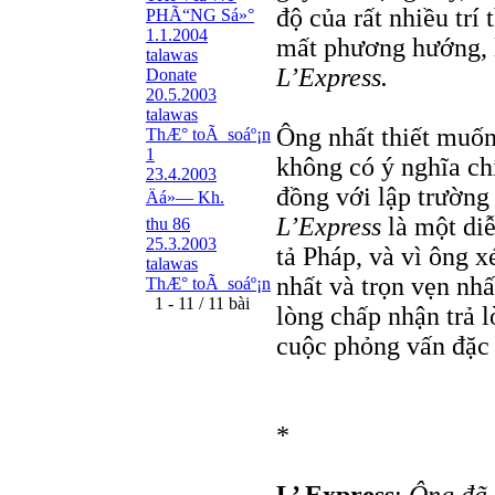
độ của rất nhiều trí
PHÃ“NG Sá»°
1.1.2004
mất phương hướng, l
talawas
L’Express.
Donate
20.5.2003
talawas
Ông nhất thiết muốn
ThÆ° toÃ soáº¡n
1
không có ý nghĩa chí
23.4.2003
đồng với lập trường
Äá»— Kh.
L’Express
là một diễ
thu 86
25.3.2003
tả Pháp, và vì ông x
talawas
nhất và trọn vẹn nhấ
ThÆ° toÃ soáº¡n
1 - 11 / 11 bài
lòng chấp nhận trả l
cuộc phỏng vấn đặc 
*