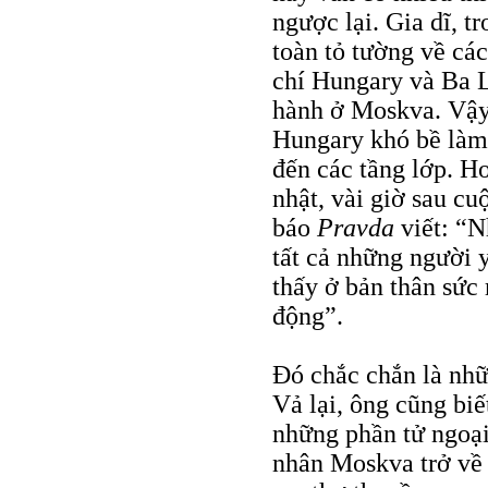
ngược lại. Gia dĩ, 
toàn tỏ tường về cá
chí Hungary và Ba L
hành ở Moskva. Vậy 
Hungary khó bề làm
đến các tầng lớp. H
nhật, vài giờ sau c
báo
Pravda
viết: “N
tất cả những người 
thấy ở bản thân sức
động”.
Đó chắc chắn là nhữ
Vả lại, ông cũng bi
những phần tử ngoại
nhân Moskva trở về 