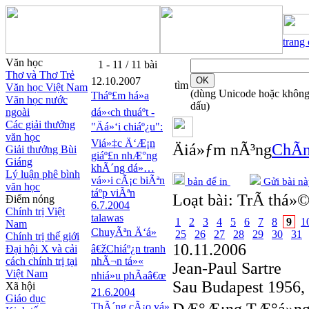
trang
Văn học
1 - 11 / 11 bài
Thơ và Thơ Trẻ
12.10.2007
tìm
Văn học Việt Nam
(dùng Unicode hoặc khôn
Tháº£m há»a
Văn học nước
dấu)
ngoài
dá»‹ch thuáº­t -
Các giải thưởng
"Äá»‘i chiáº¿u":
văn học
Viá»‡c Ä‘Æ¡n
Äiá»ƒm nÃ³ng
ChÃ­n
Giải thưởng Bùi
giáº£n nhÆ°ng
Giáng
khÃ´ng dá»…
Lý luận phê bình
vá»›i cÃ¡c biÃªn
bản để in
Gửi bài nà
văn học
táº­p viÃªn
Loạt bài:
TrÃ­ thá»©
Điểm nóng
6.7.2004
Chính trị Việt
talawas
1
2
3
4
5
6
7
8
9
1
Nam
ChuyÃªn Ä‘á»
25
26
27
28
29
30
31
Chính trị thế giới
10.11.2006
Đại hội X và cải
â€žChiáº¿n tranh
cách chính trị tại
nhÃ¬n tá»«
Jean-Paul Sartre
Việt Nam
nhiá»u phÃ­aâ€œ
Sau Budapest 1956, 
Xã hội
21.6.2004
Giáo dục
ThÃ´ng cÃ¡o vá»