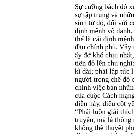
Sự cưỡng bách đó xư
sự tập trung và nhữ
sinh từ đó, đối với 
định mệnh vô danh. 
thể là cái định mện
đầu chính phủ. Vậy 
ấy đỡ khó chịu nhất
tiến độ lên chủ nghĩ
kì dài; phải lập tứ
người trong chế độ 
chính việc bán nhữn
của cuộc Cách mạng 
diễn này, điều cột y
“Phải luôn giải thíc
truyền, mà là thông 
không thể thuyết ph