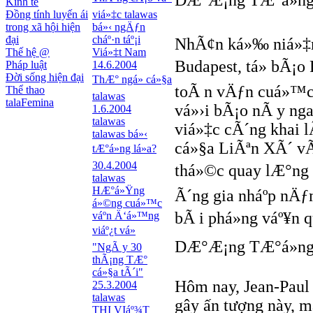
DÆ°Æ¡ng TÆ°á»ng
Kinh tế
Đồng tính luyến ái
viá»‡c talawas
trong xã hội hiện
bá»‹ ngÄƒn
đại
cháº·n táº¡i
NhÃ¢n ká»‰ niá»‡m
Thế hệ @
Viá»‡t Nam
Budapest, tá» bÃ¡
Pháp luật
14.6.2004
Đời sống hiện đại
ThÆ° ngá» cá»§a
toÃ n vÄƒn cuá»™c 
Thể thao
talawas
talaFemina
vá»›i bÃ¡o nÃ y nga
1.6.2004
talawas
viá»‡c cÃ´ng khai l
talawas bá»‹
cá»§a LiÃªn XÃ´ vÃ
tÆ°á»ng lá»­a?
30.4.2004
thá»©c quay lÆ°ng
talawas
HÆ°á»Ÿng
Ã´ng gia nháº­p nÄƒ
á»©ng cuá»™c
bÃ i phá»ng váº¥n 
váº­n Ä‘á»™ng
viáº¿t vá»
DÆ°Æ¡ng TÆ°á»ng
"NgÃ y 30
thÃ¡ng TÆ°
cá»§a tÃ´i"
Hôm nay, Jean-Paul S
25.3.2004
talawas
gây ấn tượng này, m
THI VIáº¾T