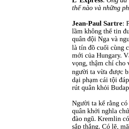
L’ Express
:
Ông đã 
thế nào và những ph
Jean-Paul Sartre
: 
lầm không thể tin đư
quân đội Nga và ngư
là tín đồ cuối cùng
mới của Hungary. Và
vọng, thậm chí cho
người ta vừa được b
dại phạm cái tội đáp
rút quân khỏi Budap
Người ta kể rằng có
quân khởi nghĩa chứ
đào ngũ. Kremlin có
sắp thắng. Có lẽ, m