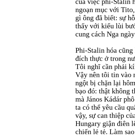
của việc phi-Stalin 
ngoạn mục với Tito,
gì ông đã biết: sự h
thấy với kiểu lùi b
cung cách Nga ngày
Phi-Stalin hóa cũng
đích thực ở trong n
Tôi nghĩ cần phải kí
Vậy nên tôi tin vào
ngột bị chặn lại hôm
bạo đó: thật không t
mà János Kádár phô 
ta có thể yêu cầu q
vậy, sự can thiệp củ
Hungary giận điên l
chiến lẻ tẻ. Làm sa