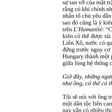
sự tan vỡ của mặt tr
rằng có khi chính n
nhân tố chủ yếu dẫn
sao đó cũng là ý kiế
trên
L’Humanité
: “
kiến có thể được tá
Liên Xô, nước có qu
đứng trước nguy cơ m
Hungary thành một 
giữa lòng hệ thống 
Giờ đây, những ngườ
như ông, có thể có t
Tôi sẽ nói với ông t
một dân tộc liên ca
nay vẫn có nhiều th