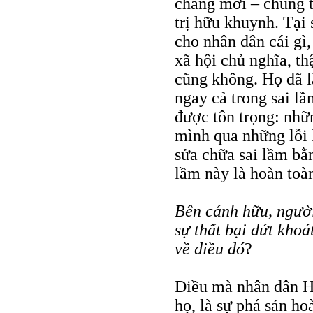
chẳng mới – chúng 
trị hữu khuynh. Tại
cho nhân dân cái gì
xã hội chủ nghĩa, th
cũng không. Họ đã l
ngay cả trong sai l
được tôn trọng: nhữ
mình qua những lỗi 
sửa chữa sai lầm bằ
lầm này là hoàn toàn
Bên cánh hữu, người
sự thất bại dứt khoá
về điều đó
?
Điều mà nhân dân H
họ, là sự phá sản ho