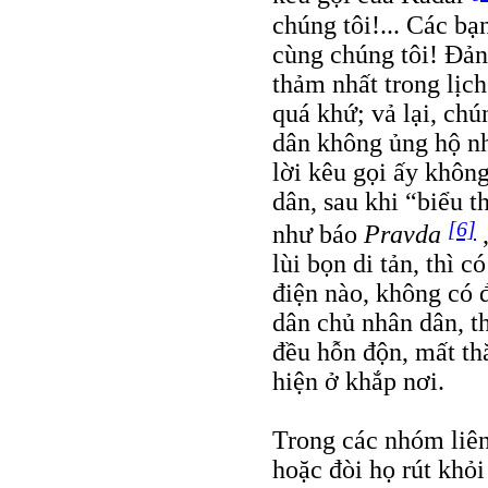
chúng tôi!... Các b
cùng chúng tôi! Đản
thảm nhất trong lịc
quá khứ; vả lại, chú
dân không ủng hộ nh
lời kêu gọi ấy khôn
dân, sau khi “biểu t
[6]
như báo
Pravda
lùi bọn di tản, thì c
điện nào, không có 
dân chủ nhân dân, t
đều hỗn độn, mất th
hiện ở khắp nơi.
Trong các nhóm liên
hoặc đòi họ rút khỏi