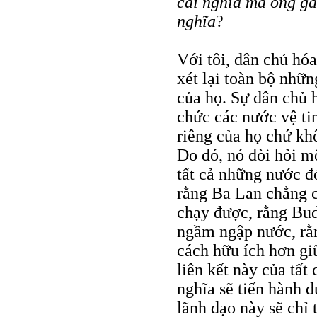
cái nghĩa mà ông gá
nghĩa
?
Với tôi, dân chủ hóa
xét lại toàn bộ nhữn
của họ. Sự dân chủ h
chức các nước vệ ti
riêng của họ chứ kh
Do đó, nó đòi hỏi m
tất cả những nước đ
rằng Ba Lan chẳng c
chạy được, rằng Bud
ngầm ngập nước, rằn
cách hữu ích hơn gi
liên kết này của tất
nghĩa sẽ tiến hành 
lãnh đạo này sẽ chỉ