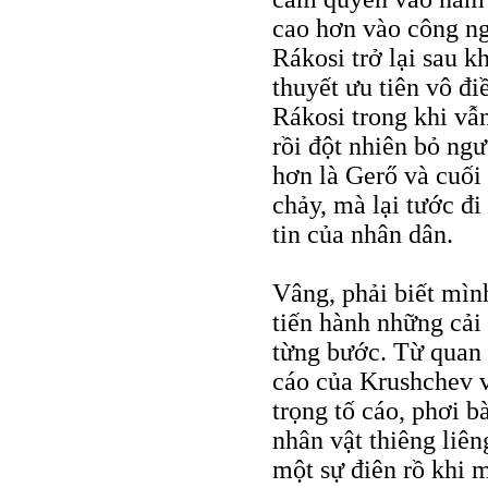
cao hơn vào công ngh
Rákosi trở lại sau kh
thuyết ưu tiên vô đ
Rákosi trong khi vẫ
rồi đột nhiên bỏ ng
hơn là Gerő và cuối
chảy, mà lại tước đ
tin của nhân dân.
Vâng, phải biết mìn
tiến hành những cải
từng bước. Từ quan đ
cáo của Krushchev vì
trọng tố cáo, phơi b
nhân vật thiêng liên
một sự điên rồ khi 