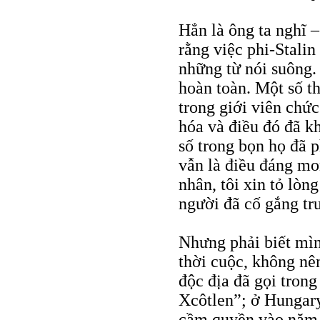
Hẳn là ông ta nghĩ 
rằng việc phi-Stalin
những từ nói suông.
hoàn toàn. Một số t
trong giới viên chức
hóa và điều đó đã k
số trong bọn họ đã p
vẫn là điều đáng mo
nhân, tôi xin tỏ lòn
người đã cố gắng trư
Nhưng phải biết mìn
thời cuộc, không nê
độc địa đã gọi tron
Xcôtlen”; ở Hungary
cầm quyền vào năm 