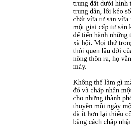
trung đất dưới hình 
trung dân, lôi kéo s
chất vừa tư sản vừa 
một giai cấp tư sản 
để tiến hành những t
xã hội. Mọi thứ tro
thói quen lâu đời củ
nông thôn ra, họ vẫ
máy.
Không thể làm gì m
đó và chấp nhận một 
cho những thành ph
thuyền mỗi ngày một
đã ít hơn lại thiếu 
bằng cách chấp nhận