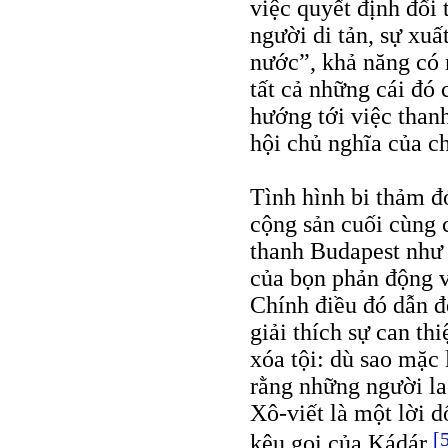
việc quyết định đổi 
người di tản, sự xuấ
nước”, khả năng có 
tất cả những cái đó
hướng tới việc thanh
hội chủ nghĩa của c
Tình hình bi thảm đ
cộng sản cuối cùng 
thanh Budapest như s
của bọn phản động v
Chính điều đó dẫn đ
giải thích sự can th
xóa tội: dù sao mặc 
rằng những người la
Xô-viết là một lời d
[
kêu gọi của Kádár