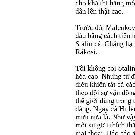
cho khả thi bằng mộ
dân lên thật cao.
Trước đó, Malenkov 
đầu bằng cách tiến 
Stalin cả. Chẳng hạ
Rákosi.
Tôi không coi Stali
hóa cao. Nhưng từ đ
điều khiển tất cả cá
theo dõi sự vận độn
thế giới dùng trong 
đáng. Ngay cả Hitle
mưu nữa là. Như vậy
một sự giải thích th
giai thoại. Báo cáo 