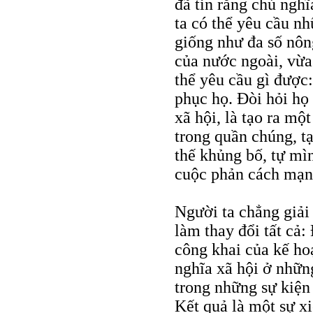
đã tin rằng chủ nghĩ
ta có thể yêu cầu n
giống như đa số nô
của nước ngoài, vừa
thể yêu cầu gì được:
phục họ. Đòi hỏi họ
xã hội, là tạo ra m
trong quần chúng, tạ
thế khủng bố, tự mìn
cuộc phản cách mạn
Người ta chẳng giải
làm thay đổi tất cả:
công khai của kế ho
nghĩa xã hội ở nhữn
trong những sự kiện 
Kết quả là một sự xi