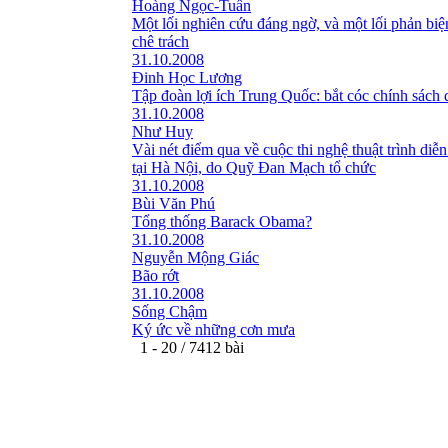
Hoàng Ngọc-Tuấn
Một lối nghiên cứu đáng ngờ, và một lối phản bi
chê trách
31.10.2008
Đinh Học Lương
Tập đoàn lợi ích Trung Quốc: bắt cóc chính sách 
31.10.2008
Như Huy
Vài nét điểm qua về cuộc thi nghệ thuật trình diễn
tại Hà Nội, do Quỹ Đan Mạch tổ chức
31.10.2008
Bùi Văn Phú
Tổng thống Barack Obama?
31.10.2008
Nguyễn Mộng Giác
Bão rớt
31.10.2008
Sống Chậm
Ký ức về những cơn mưa
1 - 20 / 7412 bài