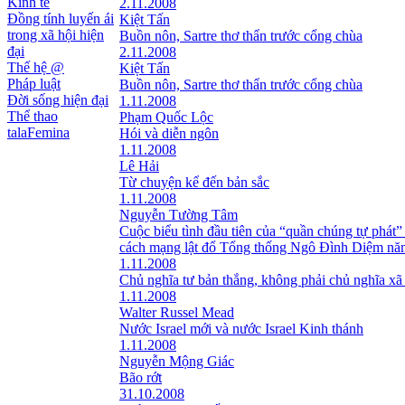
Kinh tế
2.11.2008
Đồng tính luyến ái
Kiệt Tấn
trong xã hội hiện
Buồn nôn, Sartre thơ thẩn trước cổng chùa
đại
2.11.2008
Thế hệ @
Kiệt Tấn
Pháp luật
Buồn nôn, Sartre thơ thẩn trước cổng chùa
Đời sống hiện đại
1.11.2008
Thể thao
Phạm Quốc Lộc
talaFemina
Hói và diễn ngôn
1.11.2008
Lê Hải
Từ chuyện kể đến bản sắc
1.11.2008
Nguyễn Tường Tâm
Cuộc biểu tình đầu tiên của “quần chúng tự phát”
cách mạng lật đổ Tổng thống Ngô Đình Diệm nă
1.11.2008
Chủ nghĩa tư bản thắng, không phải chủ nghĩa xã
1.11.2008
Walter Russel Mead
Nước Israel mới và nước Israel Kinh thánh
1.11.2008
Nguyễn Mộng Giác
Bão rớt
31.10.2008