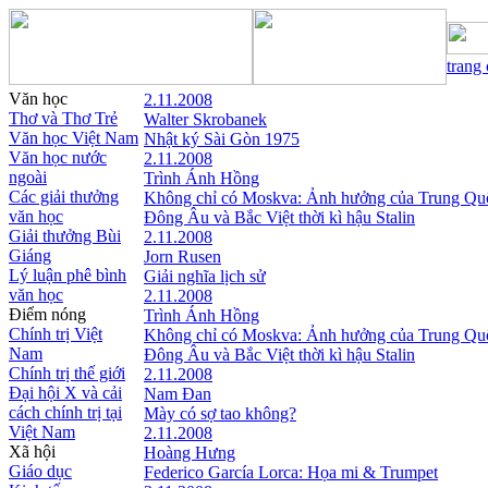
trang
Văn học
2.11.2008
Thơ và Thơ Trẻ
Walter Skrobanek
Văn học Việt Nam
Nhật ký Sài Gòn 1975
Văn học nước
2.11.2008
ngoài
Trình Ánh Hồng
Các giải thưởng
Không chỉ có Moskva: Ảnh hưởng của Trung Qu
văn học
Đông Âu và Bắc Việt thời kì hậu Stalin
Giải thưởng Bùi
2.11.2008
Giáng
Jorn Rusen
Lý luận phê bình
Giải nghĩa lịch sử
văn học
2.11.2008
Điểm nóng
Trình Ánh Hồng
Chính trị Việt
Không chỉ có Moskva: Ảnh hưởng của Trung Qu
Nam
Đông Âu và Bắc Việt thời kì hậu Stalin
Chính trị thế giới
2.11.2008
Đại hội X và cải
Nam Đan
cách chính trị tại
Mày có sợ tao không?
Việt Nam
2.11.2008
Xã hội
Hoàng Hưng
Giáo dục
Federico García Lorca: Họa mi & Trumpet